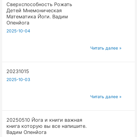
Сверхспособность Рожать
Раджа
Детей Мнемоническая
Йога
Математика Йоги. Вадим
Отчете.
Опенйога
Вадим
2025-10-04
Опенйога
20250517
Читать далее »
У
вас
20231015
есть
Сверхспособность
2025-10-03
Рожать
Детей
20231015
Читать далее »
Мнемоническая
Математика
Йоги.
20250510 Йога и книги важная
Вадим
книга которую вы все напишите.
Вадим Опенйога
Опенйога