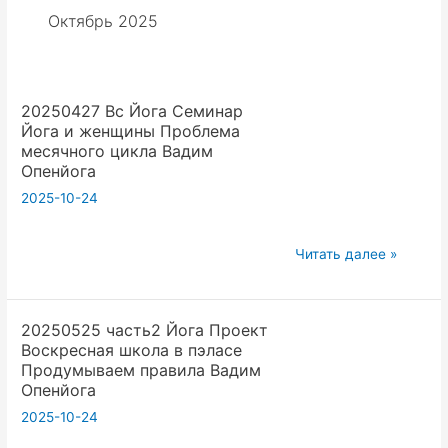
Октябрь 2025
20250427 Вс Йога Семинар
Йога и женщины Проблема
месячного цикла Вадим
Опенйога
2025-10-24
20250427
Читать далее »
Вс
Йога
20250525 часть2 Йога Проект
Семинар
Воскресная школа в пэласе
Йога
Продумываем правила Вадим
и
Опенйога
женщины
2025-10-24
Проблема