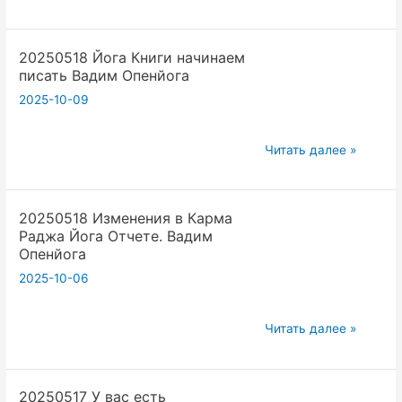
йога
Праздник
книгу
Экзамена
студента
20250518 Йога Книги начинаем
Йоги
писать Вадим Опенйога
Вадим
Вадим
Опенйога
2025-10-09
Опенйога
20250518
Читать далее »
Йога
Книги
20250518 Изменения в Карма
начинаем
Раджа Йога Отчете. Вадим
писать
Опенйога
Вадим
2025-10-06
Опенйога
20250518
Читать далее »
Изменения
в
20250517 У вас есть
Карма