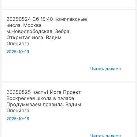
Вс
вам
Йога
правду
20250524 Сб 15:40 Комплексные
Семинар
про
числа. Москва
Вопросы
вас.
м.Новослободская. Зебра.
Математика
Вадим
Открытая йога. Вадим
и
Опенйога
Опенйога.
Йога
2025-10-19
мозги
и
20250524
Читать далее »
наука
Сб 15:40 Комплексные
Вадим
числа.
Опенйога
20250525 часть1 Йога Проект
Москва
Воскресная школа в пэласе
м.Новослободская.
Продумываем правила. Вадим
Зебра.
Опенйога
Открытая
2025-10-18
йога.
Вадим
20250525
Читать далее »