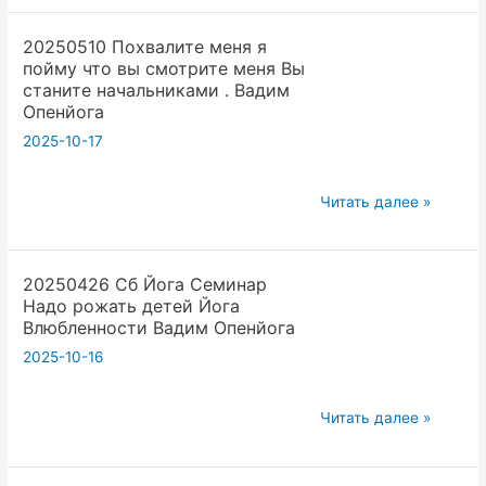
вести
20250510 Похвалите меня я
архив
пойму что вы смотрите меня Вы
своих
станите начальниками . Вадим
йога
Опенйога
видео.
2025-10-17
Год.Месяц.День.
Вадим
20250510
Читать далее »
Опенйога
Похвалите
меня
20250426 Сб Йога Семинар
я
Надо рожать детей Йога
пойму
Влюбленности Вадим Опенйога
что
2025-10-16
вы
смотрите
20250426
меня
Читать далее »
Сб
Вы
Йога
станите