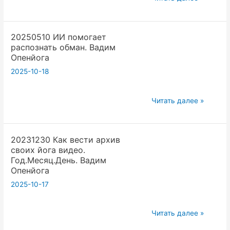
Опенйога.
часть1
Йога
20250510 ИИ помогает
Проект
распознать обман. Вадим
Воскресная
Опенйога
школа
2025-10-18
в
пэласе
20250510
Продумываем
Читать далее »
ИИ
правила.
помогает
Вадим
20231230 Как вести архив
распознать
Опенйога
своих йога видео.
обман.
Год.Месяц.День. Вадим
Вадим
Опенйога
Опенйога
2025-10-17
20231230
Читать далее »
Как