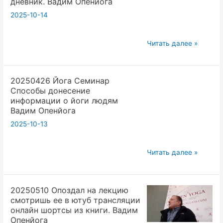
дневник. Вадим Опенйога
В
2025-10-14
йоге
менять
20250510
себя
Читать далее »
Начинаем
тяжело
писать
и
20250426 Йога Семинар
свою
старшим
Способы донесение
йога
и
информации о йоги людям
книгу
младшим.
Вадим Опенйога
ваш
Вадим
2025-10-13
йога
Опенйога
дневник.
20250426
Читать далее »
Вадим
Йога
Опенйога
Семинар
20250510 Опоздал на лекцию
Способы
смотришь ее в ютуб трансляции
донесение
онлайн шортсы из книги. Вадим
информации
Опенйога