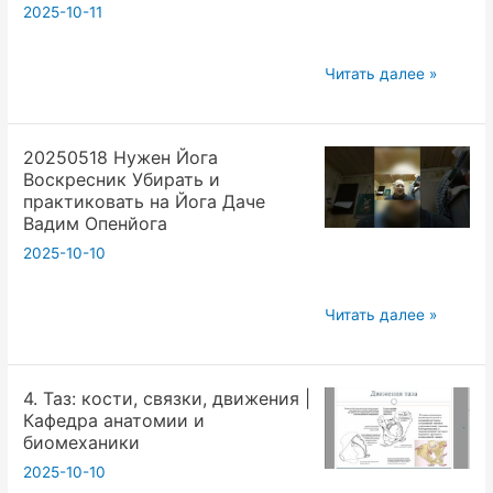
2025-10-11
в
йоге
20250517
Читать далее »
доклад
Сб 15:40 Йога,
Василия
сверхспособности
Вичары
20250518 Нужен Йога
и
Вадим
Воскресник Убирать и
математика.
Опенйога
практиковать на Йога Даче
Москва.
Вадим Опенйога
Открытая
2025-10-10
йога.
Вадим
20250518
Читать далее »
Опенйога.
Нужен
Камера
Йога
4. Таз: кости, связки, движения |
Воскресник
Кафедра анатомии и
Убирать
биомеханики
и
2025-10-10
практиковать