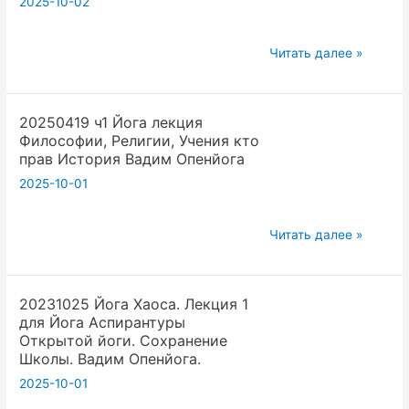
2025-10-02
где
первоисточники
20250419
Читать далее »
Вадим
ч2
Опенйога
Йога
20250419 ч1 Йога лекция
лекция
Философии, Религии, Учения кто
Знания
прав История Вадим Опенйога
йоги
2025-10-01
из
Вед
20250419
Синтез
Читать далее »
ч1
Востока
Йога
и
20231025 Йога Хаоса. Лекция 1
лекция
Запада
для Йога Аспирантуры
Философии,
Вадим
Открытой йоги. Сохранение
Религии,
Опенйога
Школы. Вадим Опенйога.
Учения
2025-10-01
кто