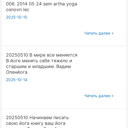
006. 2014 05 24 sem artha yoga
Семинар
начальниками
osnovn lec
Надо
.
2025-10-15
рожать
Вадим
детей
Опенйога
Йога
006.
Читать далее »
Влюбленности
2014
Вадим
05
Опенйога
20250510 В мире все меняется
24
В йоге менять себя тяжело и
sem
старшим и младшим. Вадим
artha
Опенйога
yoga
2025-10-14
osnovn
lec
20250510
Читать далее »
В
мире
20250510 Начинаем писать
все
свою йога книгу ваш йога
меняется