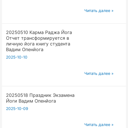
на
4.
Йога
Читать далее »
Таз:
Даче
кости,
Вадим
20250510 Карма Раджа Йога
связки,
Опенйога
Отчет трансформируется в
движения
личную йога книгу студента
|
Вадим Опенйога
Кафедра
2025-10-10
анатомии
и
20250510
Читать далее »
биомеханики
Карма
Раджа
20250518 Праздник Экзамена
Йога
Йоги Вадим Опенйога
Отчет
2025-10-09
трансформируется
в
личную
20250518
Читать далее »