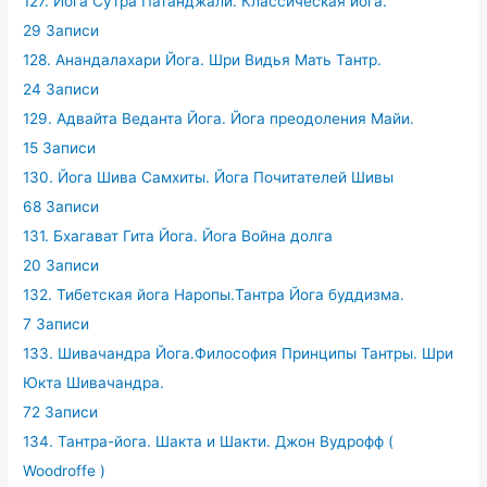
127. Йога Сутра Патанджали. Классическая йога.
29 Записи
128. Анандалахари Йога. Шри Видья Мать Тантр.
24 Записи
129. Адвайта Веданта Йога. Йога преодоления Майи.
15 Записи
130. Йога Шива Самхиты. Йога Почитателей Шивы
68 Записи
131. Бхагават Гита Йога. Йога Война долга
20 Записи
132. Тибетская йога Наропы.Тантра Йога буддизма.
7 Записи
133. Шивачандра Йога.Философия Принципы Тантры. Шри
Юкта Шивачандра.
72 Записи
134. Тантра-йога. Шакта и Шакти. Джон Вудрофф (
Woodroffe )