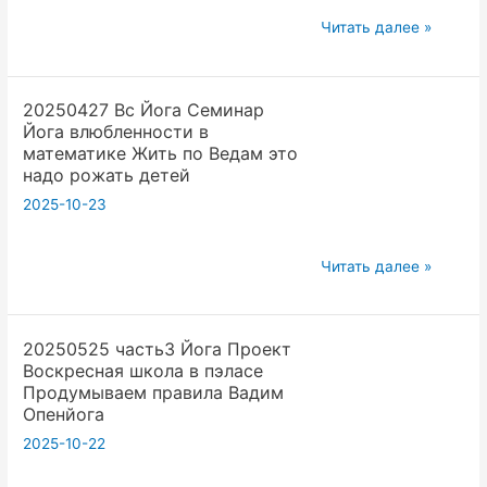
месячного
20250525
Читать далее »
цикла
часть2
Вадим
Йога
Опенйога
20250427 Вс Йога Семинар
Проект
Йога влюбленности в
Воскресная
математике Жить по Ведам это
школа
надо рожать детей
в
2025-10-23
пэласе
Продумываем
20250427
Читать далее »
правила
Вс
Вадим
Йога
Опенйога
20250525 часть3 Йога Проект
Семинар
Воскресная школа в пэласе
Йога
Продумываем правила Вадим
влюбленности
Опенйога
в
2025-10-22
математике
Жить