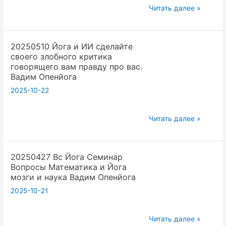
20250525
Читать далее »
по
часть3
Ведам
Йога
это
20250510 Йога и ИИ сделайте
Проект
надо
своего злобного критика
Воскресная
рожать
говорящего вам правду про вас.
школа
детей
Вадим Опенйога
в
2025-10-22
пэласе
Продумываем
20250510
Читать далее »
правила
Йога
Вадим
и
Опенйога
20250427 Вс Йога Семинар
ИИ
Вопросы Математика и Йога
сделайте
мозги и наука Вадим Опенйога
своего
2025-10-21
злобного
критика
20250427
говорящего
Читать далее »