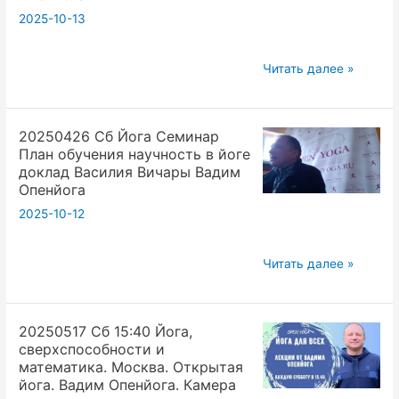
о
2025-10-13
йоги
людям
20250510
Читать далее »
Вадим
Опоздал
Опенйога
на
20250426 Сб Йога Семинар
лекцию
План обучения научность в йоге
смотришь
доклад Василия Вичары Вадим
ее
Опенйога
в
2025-10-12
ютуб
трансляции
20250426
Читать далее »
онлайн
Сб
шортсы
Йога
из
20250517 Сб 15:40 Йога,
Семинар
книги.
сверхспособности и
План
Вадим
математика. Москва. Открытая
обучения
Опенйога
йога. Вадим Опенйога. Камера
научность