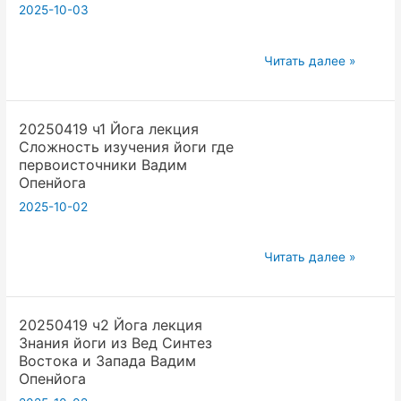
2025-10-03
20250510
Читать далее »
Йога
и
20250419 ч1 Йога лекция
книги
Сложность изучения йоги где
важная
первоисточники Вадим
книга
Опенйога
которую
2025-10-02
вы
все
20250419
Читать далее »
напишите.
ч1
Вадим
Йога
Опенйога
20250419 ч2 Йога лекция
лекция
Знания йоги из Вед Синтез
Сложность
Востока и Запада Вадим
изучения
Опенйога
йоги