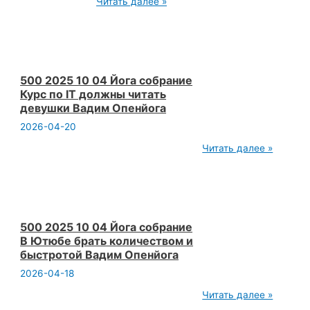
500
Читать далее »
2025
10
04
Йога
собрание
Прямые
трансляции
500 2025 10 04 Йога собрание
и
Курс по IT должны читать
зазубривать
девушки Вадим Опенйога
шапку
Вадим
2026-04-20
Опенйога
500
Читать далее »
2025
10
04
Йога
собрание
Курс
по
500 2025 10 04 Йога собрание
IT
В Ютюбе брать количеством и
должны
быстротой Вадим Опенйога
читать
девушки
2026-04-18
Вадим
Опенйога
500
Читать далее »
2025