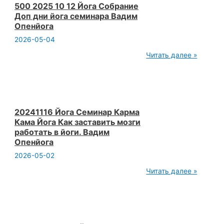
о
500 2025 10 12 Йога Собрание
себе
Доп дни йога семинара Вадим
это
Опенйога
работа
Вадим
2026-05-04
Опенйога
500
Читать далее »
2025
10
12
Йога
Собрание
Доп
дни
20241116 Йога Семинар Карма
йога
Кама Йога Как заставить мозги
семинара
работать в йоги. Вадим
Вадим
Опенйога
Опенйога
2026-05-02
20241116
Читать далее »
Йога
Семинар
Карма
Кама
Йога
Как