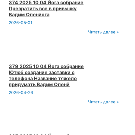
заставить
374 2025 10 04 Йога собрание
мозги
Превратить все в привычку
работать
Вадим Опенйога
в
йоги.
2026-05-01
Вадим
Опенйога
374
Читать далее »
2025
10
04
Йога
собрание
Превратить
все
379 2025 10 04 Йога собрание
в
Ютюб создание заставки с
привычку
телефона Название тяжело
Вадим
придумать Вадим Опенй
Опенйога
2026-04-26
379
Читать далее »
2025
10
04
Йога
собрание
Ютюб