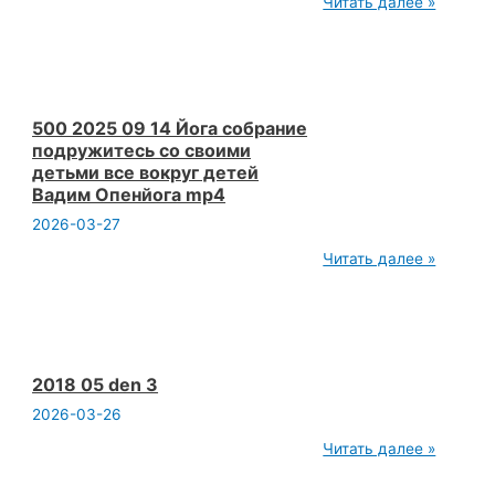
500
Читать далее »
2025
09
14
Йога
собрание
открытый
доступ
500 2025 09 14 Йога собрание
гипер
подружитесь со своими
тренд
детьми все вокруг детей
Вадим
Вадим Опенйога mp4
Опенйога
mp4
2026-03-27
500
Читать далее »
2025
09
14
Йога
собрание
подружитесь
со
2018 05 den 3
своими
2026-03-26
детьми
все
2018
Читать далее »
вокруг
05
детей
den
Вадим