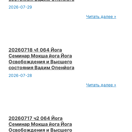
Камера.
2026-07-29
20260718
Читать далее »
ч2
064
Йога
Семинар
Мокша
йога
Йога
20260718 ч1 064 Йога
Освобождения
Семинар Мокша йога Йога
и
Освобождения и Высшего
Высшего
состояния Вадим Опенйога
состояния
Вадим
2026-07-28
Опенйога
20260718
Читать далее »
ч1
064
Йога
Семинар
Мокша
йога
Йога
20260717 ч2 064 Йога
Освобождения
Семинар Мокша йога Йога
и
Освобождения и Высшего
Высшего