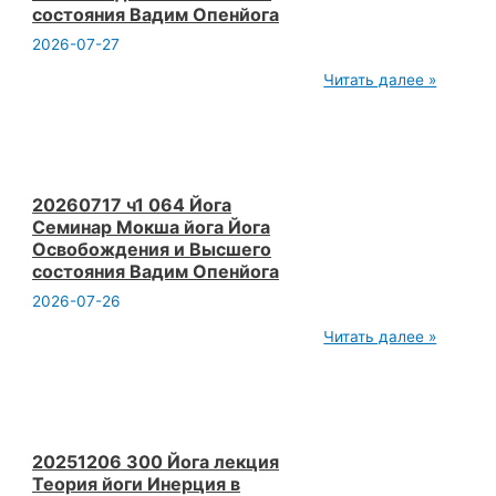
состояния Вадим Опенйога
состояния
Вадим
2026-07-27
Опенйога
20260717
Читать далее »
ч2
064
Йога
Семинар
Мокша
йога
Йога
20260717 ч1 064 Йога
Освобождения
Семинар Мокша йога Йога
и
Освобождения и Высшего
Высшего
состояния Вадим Опенйога
состояния
Вадим
2026-07-26
Опенйога
20260717
Читать далее »
ч1
064
Йога
Семинар
Мокша
йога
Йога
20251206 300 Йога лекция
Освобождения
Теория йоги Инерция в
и