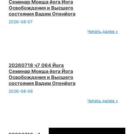
Семинар Мокша йога Йога
Освобождения и Высшего
состояния Вадим Опенйога
2026-08-07
20260718
Читать далее »
ч8
064
Йога
Семинар
Мокша
йога
Йога
20260718 ч7 064 Йога
Освобождения
Семинар Мокша йога Йога
и
Освобождения и Высшего
Высшего
состояния Вадим Опенйога
состояния
Вадим
2026-08-06
Опенйога
20260718
Читать далее »
ч7
064
Йога
Семинар
Мокша
йога