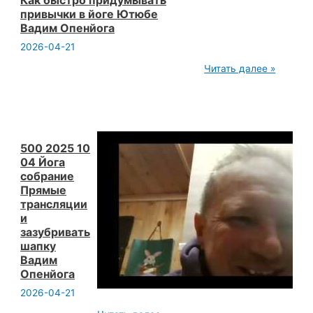
помогать
привычки в йоге Ютюбе
людям
Вадим Опенйога
Вадим
Опенйога
2026-04-21
500
Читать далее »
2025
10
04
Йога
собрание
Как
быстро
500 2025 10
придумывать
04 Йога
привычки
собрание
в
Прямые
йоге
Ютюбе
трансляции
Вадим
и
Опенйога
зазубривать
шапку
Вадим
Опенйога
2026-04-21