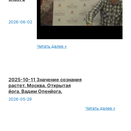
2026-06-02
003.
Читать далее »
2016
04
03
seminar
vvz
pranayama
yoga
2025-10-11 Значение сознания
teoriya
растет. Москва. Открытая
chast
йога. Вадим Опенйога.
2
2026-05-29
2025-
Читать далее »
10-
11
Значение
сознания