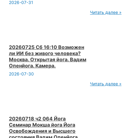
2026-07-31
26
Читать далее »
июля
2026 г.
20260725 Сб 16:10 Возможен
ли ИИ без живого человека?
Москва. Открытая йога. Вадим
Опенйога. Камера.
2026-07-30
20260725
Читать далее »
Сб 16:10 Возможен
ли
ИИ
без
живого
человека?
Москва.
20260718 ч2 064 Йога
Открытая
Семинар Мокша йога Йога
йога.
Освобождения и Высшего
Вадим
состояния Вадим Опенйога
Опенйога.