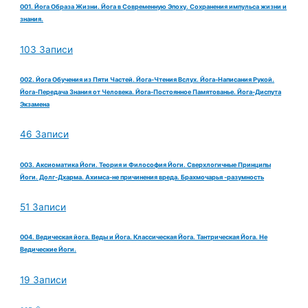
001. Йога Образа Жизни. Йога в Современную Эпоху. Сохранения импульса жизни и
знания.
103 Записи
002. Йога Обучения из Пяти Частей. Йога-Чтения Вслух. Йога-Написания Рукой.
Йога-Передача Знания от Человека. Йога-Постоянное Памятованье. Йога-Диспута
Экзамена
46 Записи
003. Аксиоматика Йоги. Теория и Философия Йоги. Сверхлогичные Принципы
Йоги. Долг-Дхарма. Ахимса-не причинения вреда. Брахмочарья -разумность
51 Записи
004. Ведическая йога. Веды и Йога. Классическая Йога. Тантрическая Йога. Не
Ведические Йоги.
19 Записи