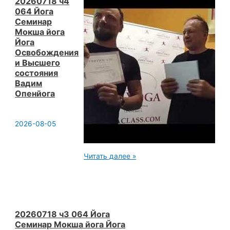
Йога
20260718 ч4
Освобождения
064 Йога
и
Семинар
Высшего
Мокша йога
состояния
Вадим
Йога
Опенйога
Освобождения
и Высшего
состояния
Вадим
Опенйога
2026-08-05
20260718
Читать далее »
ч4
064
Йога
Семинар
Мокша
йога
Йога
20260718 ч3 064 Йога
Освобождения
Семинар Мокша йога Йога
и