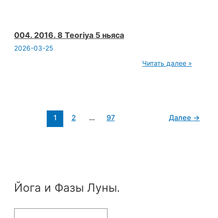
3
Опенйога
mp4
004. 2016. 8 Teoriya 5 ньяса
2026-03-25
004.
Читать далее »
2016.
8
Teoriya
5
ньяса
1
2
…
97
Далее
→
Йога и Фазы Луны.