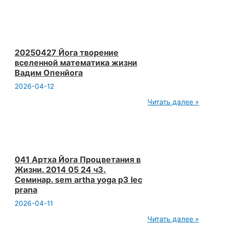
2025
09
21
Йога
собрание
польза
людям
20250427 Йога творение
чтобы
вселенной математика жизни
ни
Вадим Опенйога
делали
Вадим
2026-04-12
Опенйога
20250427
Читать далее »
Йога
творение
вселенной
математика
жизни
Вадим
Опенйога
041 Артха Йога Процветания в
Жизни. 2014 05 24 ч3.
Семинар. sem artha yoga p3 lec
prana
2026-04-11
041
Читать далее »