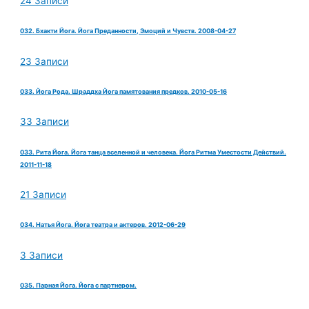
24 Записи
032. Бхакти Йога. Йога Преданности, Эмоций и Чувств. 2008-04-27
23 Записи
033. Йога Рода. Шраддха Йога памятования предков. 2010-05-16
33 Записи
033. Рита Йога. Йога танца вселенной и человека. Йога Ритма Уместости Действий.
2011-11-18
21 Записи
034. Натья Йога. Йога театра и актеров. 2012-06-29
3 Записи
035. Парная Йога. Йога с партнером.