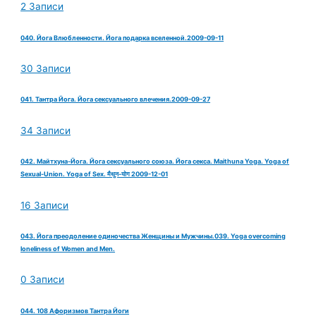
2 Записи
040. Йога Влюбленности. Йога подарка вселенной.2009-09-11
30 Записи
041. Тантра Йога. Йога сексуального влечения.2009-09-27
34 Записи
042. Майтхуна-Йога. Йога сексуального союза. Йога секса. Maithuna Yoga. Yoga of
Sexual-Union. Yoga of Sex. मैथुन-योग 2009-12-01
16 Записи
043. Йога преодоление одиночества Женщины и Мужчины.039. Yoga overcoming
loneliness of Women and Men.
0 Записи
044. 108 Афоризмов Тантра Йоги