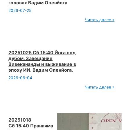
головах Вадим Опенйога
Высшего
состояния
2026-07-25
Вадим
Опенйога
20251206
Читать далее »
300
Йога
лекция
Теория
йоги
Инерция
в
20251025 Сб 15:40 Йога под
головах
дубом. Завещание
Вадим
Вивекананды и выживание в
Опенйога
эпоху ИИ. Вадим Опенйога.
2026-06-04
20251025
Читать далее »
Сб 15:40 Йога
под
дубом.
Завещание
Вивекананды
и
выживание
20251018
в
Сб 15:40 Пранаяма
эпоху