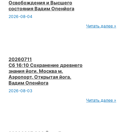
Освобождения и Высшего
Высшего
состояния Вадим Опенйога
состояния
Вадим
2026-08-04
Опенйога
20260718
Читать далее »
ч3
064
Йога
Семинар
Мокша
йога
Йога
20260711
Освобождения
Сб 16:10 Сохранение древнего
и
знания йоги. Москва м.
Высшего
Аэропорт. Открытая йога.
состояния
Вадим
Вадим Опенйога
Опенйога
2026-08-03
20260711
Читать далее »
Сб 16:10 Сохранение
древнего
знания
йоги.
Москва
м.