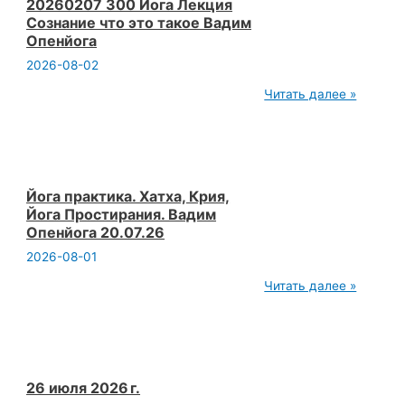
Аэропорт.
20260207 300 Йога Лекция
Открытая
Сознание что это такое Вадим
йога.
Опенйога
Вадим
Опенйога
2026-08-02
20260207
Читать далее »
300
Йога
Лекция
Сознание
что
это
такое
Йога практика. Хатха, Крия,
Вадим
Йога Простирания. Вадим
Опенйога
Опенйога 20.07.26
2026-08-01
Йога
Читать далее »
практика.
Хатха,
Крия,
Йога
Простирания.
Вадим
Опенйога
26 июля 2026 г.
20.07.26