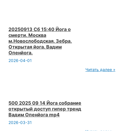
Артха
Йога
Процветания
в
Жизни.
2014
05
20250913 Сб 15:40 Йога о
24
смерти. Москва
ч3.
м.Новослободская. Зебра.
Семинар.
Открытая йога. Вадим
sem
artha
Опенйога.
yoga
2026-04-01
p3
lec
20250913
Читать далее »
prana
Сб 15:40 Йога
о
смерти.
Москва
м.Новослободская.
Зебра.
Открытая
500 2025 09 14 Йога собрание
йога.
открытый доступ гипер тренд
Вадим
Вадим Опенйога mp4
Опенйога.
2026-03-31