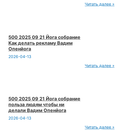
20250920
Читать далее »
Сб 15:40 Йога
и
математика.
Москва
м.Новослободская.
Зебра.
Открытая
500 2025 09 21 Йога собрание
йога.
Как делать рекламу Вадим
Вадим
Опенйога
Опенйога.
2026-04-13
500
Читать далее »
2025
09
21
Йога
собрание
Как
делать
500 2025 09 21 Йога собрание
рекламу
польза людям чтобы ни
Вадим
делали Вадим Опенйога
Опенйога
2026-04-13
500
Читать далее »