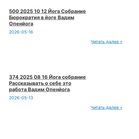
растет.
Москва.
Открытая
500 2025 10 12 Йога Собрание
йога.
Бюрократия в йоге Вадим
Вадим
Опенйога
Опенйога.
2026-05-16
500
Читать далее »
2025
10
12
Йога
Собрание
Бюрократия
в
374 2025 08 16 Йога собрание
йоге
Рассказывать о себе это
Вадим
работа Вадим Опенйога
Опенйога
2026-05-13
374
Читать далее »
2025
08
16
Йога
собрание
Рассказывать