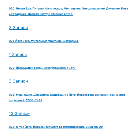
020. Йога и Еда. Питания Физическое, Ментальное, Эмоциональное, Духовное. Йога
и Голодания. Овсянка-Экстра спасение йогов.
3 Записи
021. Йога и Очистительные практики. Шаткармы.
1 Запись
022. Йога Мудр и Бандх. Спец упражнения йоги.
3 Записи
023. Медитация. Дхяна йога. Медитация в Йоге. Йога потока внимания, сознания и
ощущений. 2008-01-27
13 Записи
024. Янтра Йога. Йога зрительного восприятия форм. 2008-06-29