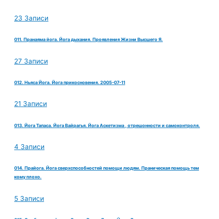
23 Записи
011. Пранаяма йога. Йога дыхания. Проявления Жизни Высшего Я.
27 Записи
012. Ньяса Йога. Йога прикосновения. 2005-07-11
21 Записи
013. Йога Тапаса. Йога Вайрагья. Йога Аскетизма , отрешонности и самоконтроля.
4 Записи
014. Прайога. Йога сверхспособностей помощи людям. Праническая помощь тем
кому плохо.
5 Записи