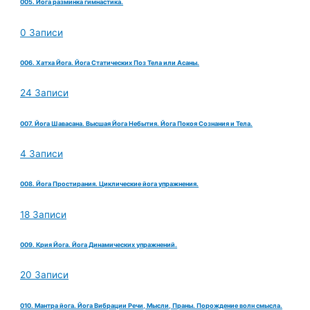
005. Йога разминка гимнастика.
0 Записи
006. Хатха Йога. Йога Статических Поз Тела или Асаны.
24 Записи
007. Йога Шавасана. Высшая Йога Небытия. Йога Покоя Сознания и Тела.
4 Записи
008. Йога Простирания. Циклические йога упражнения.
18 Записи
009. Крия Йога. Йога Динамических упражнений.
20 Записи
010. Мантра йога. Йога Вибрации Речи, Мысли, Праны. Порождение волн смысла.