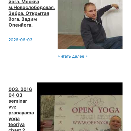
йога. Москва
ИИ.
м.Новослободская.
Вадим
Опенйога.
Зебра. Открытая
йога. Вадим
Опенйога.
2026-06-03
20251018
Читать далее »
Сб 15:40 Пранаяма
йога.
Москва
м.Новослободская.
Зебра.
Открытая
йога.
003. 2016
Вадим
04 03
Опенйога.
seminar
vvz
pranayama
yoga
teoriya
chast 2