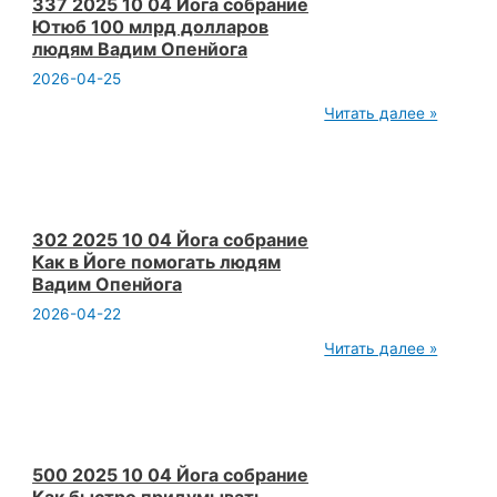
создание
337 2025 10 04 Йога собрание
заставки
Ютюб 100 млрд долларов
с
людям Вадим Опенйога
телефона
Название
2026-04-25
тяжело
придумать
337
Читать далее »
Вадим
2025
Опенй
10
04
Йога
собрание
Ютюб
100
302 2025 10 04 Йога собрание
млрд
Как в Йоге помогать людям
долларов
Вадим Опенйога
людям
Вадим
2026-04-22
Опенйога
302
Читать далее »
2025
10
04
Йога
собрание
Как
в
500 2025 10 04 Йога собрание
Йоге
Как быстро придумывать