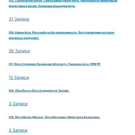
015. Сообщество йогов. Сангха Варна Джати Йога. Деятельность приносящая
пропитание в жизни. Кормовая площадка рода.
31 Записи
016. Карма йога. Йога работы без привязанности. Йога управления потоком
причины и следствия.
26 Записи
017. Йога Служения Людям как Абсолюту. Парасэва-йога. परसेवा योग
12 Записи
018. ЯТра Йога и Йога Хождения по Тропам.
3 Записи
019. Йога Моуна (Mouna). Йога Молчания. Медитация Безмолвия.
3 Записи