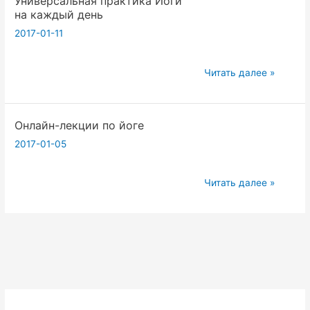
Универсальная практика Йоги
на каждый день
привычки?
2017-01-11
Универсальная
Читать далее »
практика
Йоги
Онлайн-лекции по йоге
на
каждый
2017-01-05
день
Онлайн-
Читать далее »
лекции
по
йоге