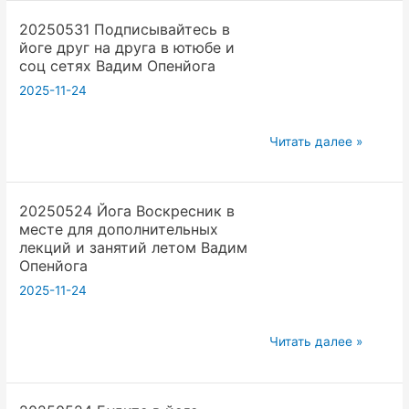
йоге
20250531 Подписывайтесь в
Оставь
йоге друг на друга в ютюбе и
мир
соц сетях Вадим Опенйога
не
2025-11-24
хуже
чем
20250531
когда
Читать далее »
Подписывайтесь
ты
в
родился
20250524 Йога Воскресник в
йоге
Вадим
месте для дополнительных
друг
Опенйога
лекций и занятий летом Вадим
на
Опенйога
друга
2025-11-24
в
ютюбе
20250524
Читать далее »
и
Йога
соц
Воскресник
сетях