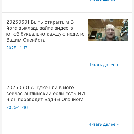
Вадим
Проект
Опенйога
праническая
20250601 Быть открытым В
помощь
йоге выкладывайте видео в
в
ютюб буквально каждую неделю
йоге
Вадим Опенйога
Вадим
2025-11-17
Опенйога
20250601
Читать далее »
Быть
открытым
20250601 А нужен ли в йоге
В
сейчас английский если есть ИИ
йоге
и он переводит Вадим Опенйога
выкладывайте
2025-11-16
видео
в
20250601
ютюб
Читать далее »
А
буквально