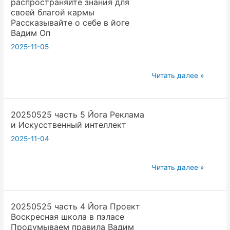
распространяйте знания для
свои
своей благой кармы
контакты
Рассказывайте о себе в йоге
чтобы
Вадим Оп
друзья
2025-11-05
связались
с
20250517
Читать далее »
вами
В
Вадим
йоге
Опенйога
20250525 часть 5 Йога Реклама
распространяйте
и Искусственный интеллект
знания
2025-11-04
для
своей
благой
20250525
Читать далее »
кармы
часть
Рассказывайте
5
о
20250525 часть 4 Йога Проект
Йога
Воскресная школа в пэласе
себе
Реклама
Продумываем правила Вадим
в