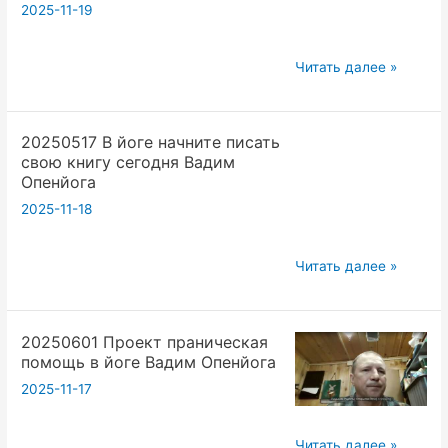
мы
Вадим
2025-11-19
нет
Оп
Это
20250531
Читать далее »
катастрофа
Генераторы
для
случайных
Вед
20250517 В йоге начните писать
чисел.
и
свою книгу сегодня Вадим
Москва
Йоги
Опенйога
м.Новослободская.
Вадим
2025-11-18
Зебра.
Опенйога
Открытая
20250517
йога.
Читать далее »
В
Вадим
йоге
Опенйога.
20250601 Проект праническая
начните
помощь в йоге Вадим Опенйога
писать
2025-11-17
свою
книгу
сегодня
20250601
Читать далее »