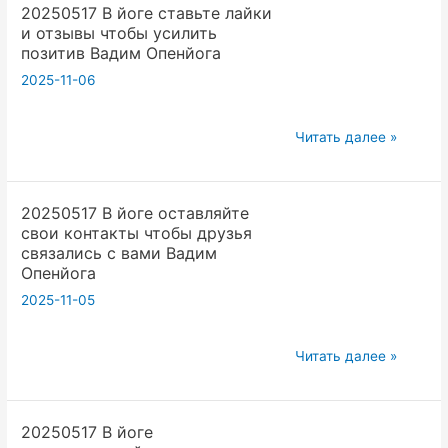
20250517 В йоге ставьте лайки
в
Опенйога
и отзывы чтобы усилить
телеграме
позитив Вадим Опенйога
отвечайте
2025-11-06
на
послание
20250517
этим
Читать далее »
В
вы
йоге
поддержите
20250517 В йоге оставляйте
ставьте
коммуникации
свои контакты чтобы друзья
лайки
Вадим
связались с вами Вадим
и
Опенйога
Опенйога
отзывы
2025-11-05
чтобы
усилить
20250517
Читать далее »
позитив
В
Вадим
йоге
Опенйога
20250517 В йоге
оставляйте