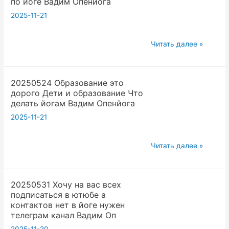
по йоге Вадим Опенйога
йоге
2025-11-21
и
жизни
20250517
дает
Читать далее »
В
успех
йоге
Вадим
20250524 Образование это
сапожник
Опенйога
дорого Дети и образование Что
без
делать йогам Вадим Опенйога
сапог
2025-11-21
Ошибка
не
20250524
написал
Читать далее »
Образование
книгу
это
по
20250531 Хочу на вас всех
дорого
йоге
подписаться в ютюбе а
Дети
Вадим
контактов нет в йоге нужен
и
Опенйога
телеграм канал Вадим Оп
образование