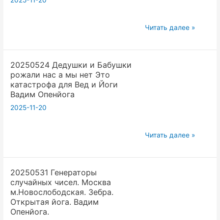
2025-11-20
Что
делать
20250531
Читать далее »
йогам
Хочу
Вадим
на
Опенйога
20250524 Дедушки и Бабушки
вас
рожали нас а мы нет Это
всех
катастрофа для Вед и Йоги
подписаться
Вадим Опенйога
в
2025-11-20
ютюбе
а
20250524
Читать далее »
контактов
Дедушки
нет
и
в
20250531 Генераторы
Бабушки
йоге
случайных чисел. Москва
рожали
нужен
м.Новослободская. Зебра.
нас
телеграм
Открытая йога. Вадим
а
Опенйога.
канал