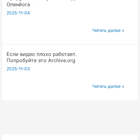
и
Опенйога
йоге
Искусственный
2025-11-04
Вадим
интеллект
Оп
20250525
Читать далее »
часть
4
Если видео плохо работает.
Йога
Попробуйте это Archive.org
Проект
2025-11-03
Воскресная
школа
в
Если
Читать далее »
пэласе
видео
Продумываем
плохо
правила
работает.
Вадим
Попробуйте
Опенйога
это
Archive.org