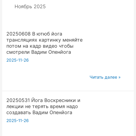
Ноябрь 2025
20250608 В ютюб йога
трансляциях картинку меняйте
потом на кадр видео чтобы
смотрели Вадим Опенйога
2025-11-26
20250608
Читать далее »
В
ютюб
20250531 Йога Воскресники и
йога
лекции не терять время надо
трансляциях
создавать Вадим Опенйога
картинку
2025-11-26
меняйте
потом