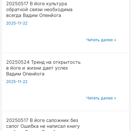
20250517 В йоге культура
всю
Опенйога
обратной связи необходима
рекламу
всегда Вадим Опенйога
пропускайте
2025-11-22
через
Искусственный
20250517
Интеллект
Читать далее »
В
чтобы
йоге
убрать
20250524 Тренд на открытость
культура
ошибки
в йоге и жизни дает успех
обратной
Вадим
Вадим Опенйога
связи
Опе
2025-11-22
необходима
всегда
20250524
Вадим
Читать далее »
Тренд
Опенйога
на
20250517 В йоге сапожник без
открытость
сапог Ошибка не написал книгу
в