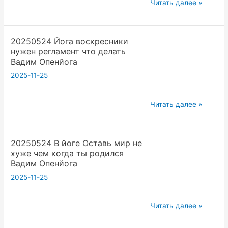
20250531
на
Читать далее »
Йога
кадр
Воскресники
видео
20250524 Йога воскресники
и
чтобы
нужен регламент что делать
лекции
смотрели
Вадим Опенйога
не
Вадим
2025-11-25
терять
Опенйога
время
20250524
надо
Читать далее »
Йога
создавать
воскресники
Вадим
20250524 В йоге Оставь мир не
нужен
Опенйога
хуже чем когда ты родился
регламент
Вадим Опенйога
что
2025-11-25
делать
Вадим
20250524
Опенйога
Читать далее »
В