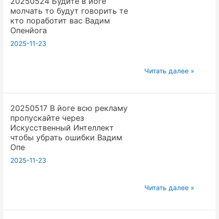
20250524 Будите в йоге
в
Вадим
молчать то будут говорить те
месте
Опенйога
кто поработит вас Вадим
для
Опенйога
дополнительных
2025-11-23
лекций
и
20250524
Читать далее »
занятий
Будите
летом
в
Вадим
20250517 В йоге всю рекламу
йоге
Опенйога
пропускайте через
молчать
Искусственный Интеллект
то
чтобы убрать ошибки Вадим
будут
Опе
говорить
2025-11-23
те
кто
20250517
Читать далее »
поработит
В
вас
йоге
Вадим