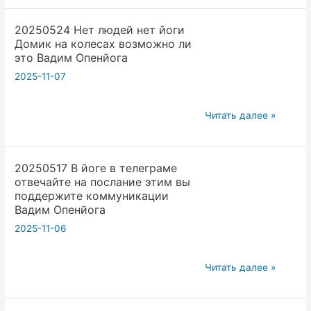
нужен
каждую
20250524 Нет людей нет йоги
ли
неделю
Домик на колесах возможно ли
в
Вадим
это Вадим Опенйога
йоге
Опенйога
2025-11-07
сейчас
английский
20250524
если
Читать далее »
Нет
есть
людей
ИИ
20250517 В йоге в телеграме
нет
и
отвечайте на послание этим вы
йоги
он
поддержите коммуникации
Домик
переводит
Вадим Опенйога
на
Вадим
2025-11-06
колесах
Опенйога
возможно
20250517
Читать далее »
ли
В
это
йоге
Вадим