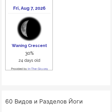
йоге.
Вадим
Опенйога
60 Видов и Разделов Йоги