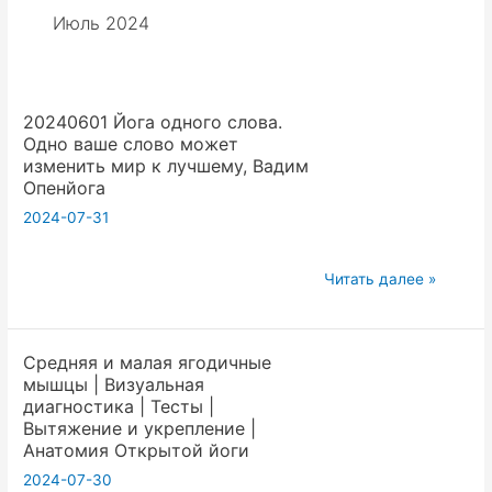
Июль 2024
20240601 Йога одного слова.
Одно ваше слово может
изменить мир к лучшему, Вадим
Опенйога
2024-07-31
20240601
Читать далее »
Йога
одного
Средняя и малая ягодичные
слова.
мышцы | Визуальная
Одно
диагностика | Тесты |
ваше
Вытяжение и укрепление |
слово
Анатомия Открытой йоги
может
2024-07-30