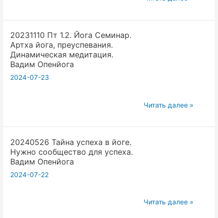
Йога
сохранить
Восток
йогу.
20231110 Пт 1.2. Йога Семинар.
и
Вадим
Артха йога, преуспевания.
Запад.
Опенйога
Динамическая медитация.
Латынь
Вадим Опенйога
и
2024-07-23
Санскрит.
Гаудамус
20231110
Читать далее »
и
Пт
Гаятри.
1.2.
Вадим
20240526 Тайна успеха в йоге.
Йога
Опенйога
Нужно сообщество для успеха.
Семинар.
Вадим Опенйога
Артха
2024-07-22
йога,
преуспевания.
20240526
Динамическая
Читать далее »
Тайна
медитация.