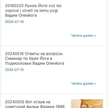
p14
20160220 Рынок Йоги vvz lec
Массовая
Вадим
voprosi i otveti na temu yogi
информация.
Опенйога
Вадим Опенйога
vvz
2024-07-16
lec
sredstva
20160220
massovoi
Читать далее »
Рынок
informacii.
Йоги
Вадим
20240518 Ответы на вопросы
vvz
Опенйога
Семинар по Крия Йоге в
lec
Подмосковье Вадим Опенйога
voprosi
2024-07-15
i
otveti
20240518
na
Читать далее »
Ответы
temu
на
yogi
20240505 Вот отзыв на
вопросы
Вадим
советский фильм Физики 1988
Семинар
Опенйога