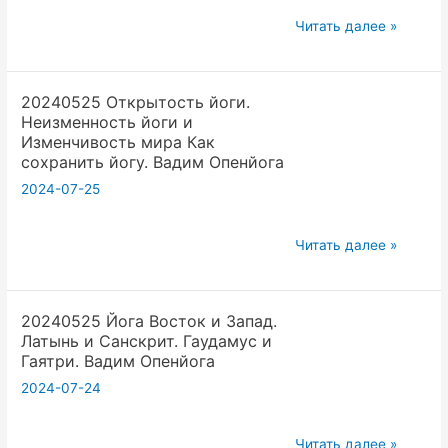
психо-
20240525
Читать далее »
реактор
Йога
открытой
в
йоги.
20240525 Открытость йоги.
телеграме
Вадим
Неизменность йоги и
работает
Опенйога
Изменчивость мира Как
быстрее.
сохранить йогу. Вадим Опенйога
Битва
2024-07-25
за
скорость
20240525
Читать далее »
коммуникаций
Открытость
в
йоги.
йоге.
20240525 Йога Восток и Запад.
Неизменность
Вадим
Латынь и Санскрит. Гаудамус и
йоги
Опенйога
Гаятри. Вадим Опенйога
и
2024-07-24
Изменчивость
мира
20240525
Как
Читать далее »