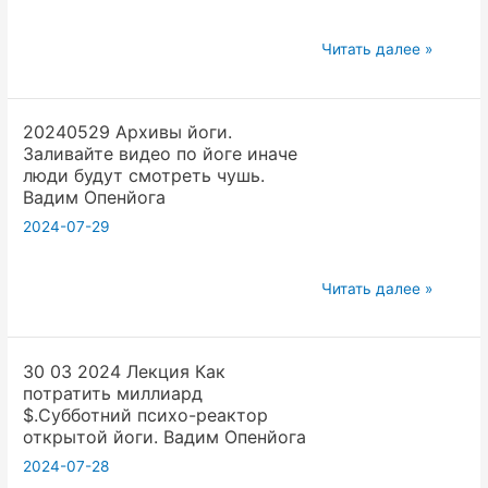
изменить
мир
Средняя
Читать далее »
к
и
лучшему,
малая
Вадим
20240529 Архивы йоги.
ягодичные
Опенйога
Заливайте видео по йоге иначе
мышцы
люди будут смотреть чушь.
|
Вадим Опенйога
Визуальная
2024-07-29
диагностика
|
20240529
Читать далее »
Тесты
Архивы
|
йоги.
Вытяжение
30 03 2024 Лекция Как
Заливайте
и
потратить миллиард
видео
укрепление
$.Субботний психо-реактор
по
|
открытой йоги. Вадим Опенйога
йоге
Анатомия
2024-07-28
иначе
Открытой