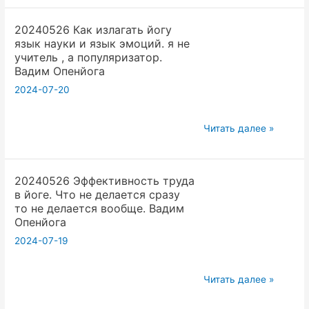
успеха
Вадим
20240526 Как излагать йогу
в
Опенйога
язык науки и язык эмоций. я не
йоге.
учитель , а популяризатор.
Нужно
Вадим Опенйога
сообщество
2024-07-20
для
успеха.
20240526
Читать далее »
Вадим
Как
Опенйога
излагать
20240526 Эффективность труда
йогу
в йоге. Что не делается сразу
язык
то не делается вообще. Вадим
науки
Опенйога
и
2024-07-19
язык
эмоций.
20240526
Читать далее »
я
Эффективность
не