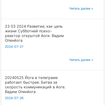
люди
йоги
30
Читать далее »
будут
03
смотреть
2024
чушь.
23 03 2024 Развитие, как цель
Лекция
Вадим
жизни Субботний психо-
Как
Опенйога
реактор открытой йоги. Вадим
потратить
Опенйога
миллиард
2024-07-27
$.Субботний
психо-
23
Читать далее »
реактор
03
открытой
2024
йоги.
20240525 Йога в телеграме
Развитие,
Вадим
работает быстрее. Битва за
как
Опенйога
скорость коммуникаций в йоге.
цель
Вадим Опенйога
жизни
2024-07-26
Субботний