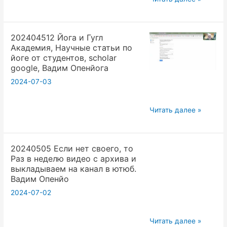
Крия
коммуникаций
йога
в
202404512 Йога и Гугл
действия
йоге.
Академия, Научные статьи по
с
Вадим
йоге от студентов, scholar
нуля
Опенйога
google, Вадим Опенйога
для
2024-07-03
начинающих,
Вадим
202404512
Читать далее »
Опенйога
Йога
и
20240505 Если нет своего, то
Гугл
Раз в неделю видео с архива и
Академия,
выкладываем на канал в ютюб.
Научные
Вадим Опенйо
статьи
2024-07-02
по
йоге
20240505
Читать далее »
от