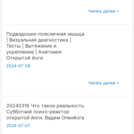
с
20240511
неведением,
Читать далее »
Крия
Вадим
йога
Опенйога
Подвздошно-поясничная мышца
действия
| Визуальная диагностика |
с
Тесты | Вытяжение и
нуля
укрепление | Анатомия
для
Открытой йоги
начинающих,
2024-07-08
Вадим
Опенйога
Подвздошно-
Читать далее »
поясничная
мышца
20240316 Что такое реальность
|
Субботний психо-реактор
Визуальная
открытой йоги. Вадим Опенйога
диагностика
2024-07-07
|