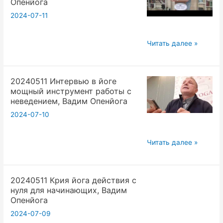
Опенйога
Семинар
2024-07-11
в
Подмосковье
20240516
Читать далее »
Интервьюирование
и
20240511 Интервью в йоге
научный
мощный инструмент работы с
подход
неведением, Вадим Опенйога
в
2024-07-10
распространении
Йоги.Вадим
20240511
Опенйога
Читать далее »
Интервью
в
20240511 Крия йога действия с
йоге
нуля для начинающих, Вадим
мощный
Опенйога
инструмент
2024-07-09
работы