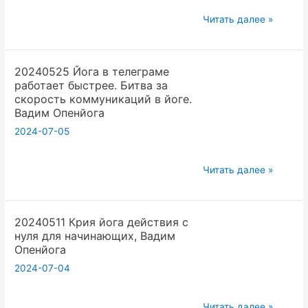
Тесты
20240316
|
Читать далее »
Что
Вытяжение
такое
и
20240525 Йога в телеграме
реальность
укрепление
работает быстрее. Битва за
Субботний
|
скорость коммуникаций в йоге.
психо-
Анатомия
Вадим Опенйога
реактор
Открытой
2024-07-05
открытой
йоги
йоги.
20240525
Читать далее »
Вадим
Йога
Опенйога
в
20240511 Крия йога действия с
телеграме
нуля для начинающих, Вадим
работает
Опенйога
быстрее.
2024-07-04
Битва
за
20240511
скорость
Читать далее »