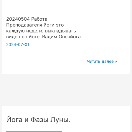
Если
студентов,
нет
scholar
20240504 Работа
своего,
google,
Преподавателя йоги это
то
Вадим
каждую неделю выкладывать
Раз
Опенйога
видео по йоге. Вадим Опенйога
в
2024-07-01
неделю
видео
20240504
Читать далее »
с
Работа
архива
Преподавателя
и
йоги
выкладываем
это
на
каждую
канал
неделю
в
выкладывать
ютюб.
Йога и Фазы Луны.
видео
Вадим
по
Опенйо