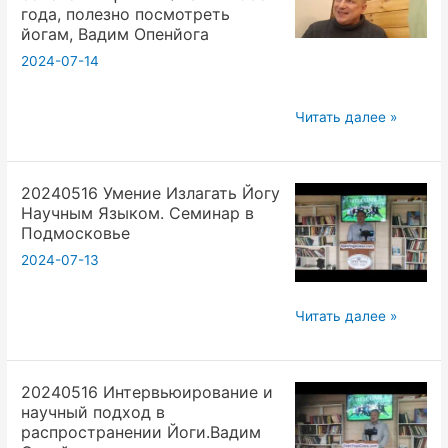
года, полезно посмотреть
по
йогам, Вадим Опенйога
Крия
2024-07-14
Йоге
в
20240505
Читать далее »
Подмосковье
Вот
Вадим
отзыв
Опенйога
20240516 Умение Излагать Йогу
на
Научным Языком. Семинар в
советский
Подмосковье
фильм
2024-07-13
Физики
1988
20240516
года,
Читать далее »
Умение
полезно
Излагать
посмотреть
20240516 Интервьюирование и
Йогу
йогам,
научный подход в
Научным
Вадим
распространении Йоги.Вадим
Языком.
Опенйога