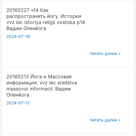
труда
учитель
20160227 ч14 Как
в
,
распространять йогу. История
йоге.
а
vvz lec istoriya religii vostoka p14
Что
популяризатор.
Вадим Опенйога
не
Вадим
2024-07-18
делается
Опенйога
сразу
20160227
Читать далее »
то
ч14
не
Как
делается
20160213 Йога и Массовая
распространять
вообще.
информация. vvz lec sredstva
йогу.
Вадим
massovoi informacii. Вадим
История
Опенйога
Опенйога
vvz
2024-07-17
lec
istoriya
20160213
Читать далее »
religii
Йога
vostoka
и