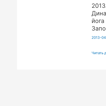
2013
с
Дина
партне
йога
Запо
2013-04
2013.04
Читать 
Выездн
семинар
Динами
медитац
Крия
йога
с
партнер