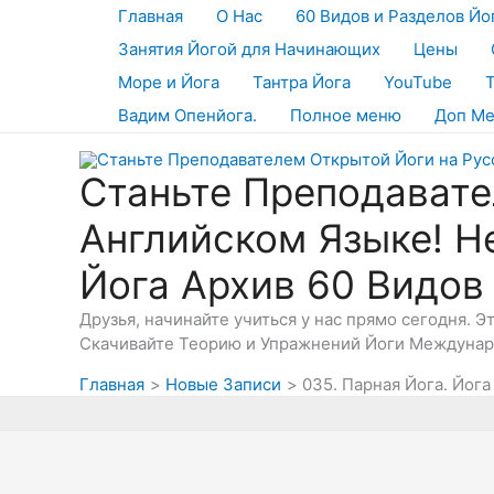
Перейти
Главная
О Нас
60 Видов и Разделов Йо
к
Занятия Йогой для Начинающих
Цены
содержимому
Море и Йога
Тантра Йога
YouTube
Вадим Опенйога.
Полное меню
Доп М
Станьте Преподавате
Английском Языке! Н
Йога Архив 60 Видов
Друзья, начинайте учиться у нас прямо сегодня. 
Скачивайте Теорию и Упражнений Йоги Междунаро
Главная
Новые Записи
035. Парная Йога. Йога