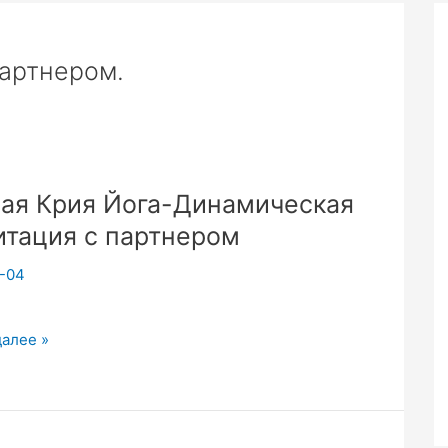
партнером.
ая Крия Йога-Динамическая
тация с партнером
-04
далее »
ческая
ция