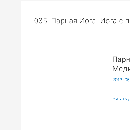
035. Парная Йога. Йога с 
Парн
Меди
2013-05
Парная
Читать 
Крия
Йога-
Динами
Медита