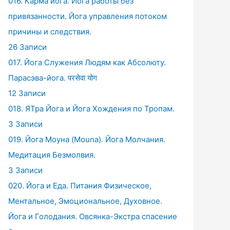
016. Карма йога. Йога работы без
привязанности. Йога управления потоком
причины и следствия.
26 Записи
017. Йога Служения Людям как Абсолюту.
Парасэва-йога. परसेवा योग
12 Записи
018. ЯТра Йога и Йога Хождения по Тропам.
3 Записи
019. Йога Моуна (Mouna). Йога Молчания.
Медитация Безмолвия.
3 Записи
020. Йога и Еда. Питания Физическое,
Ментальное, Эмоциональное, Духовное.
Йога и Голодания. Овсянка-Экстра спасение