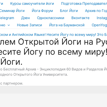
ги
Курсы самоучители йоги
Подготовка Преподавате
Семинар Йоги
Йога Форум
Блог Йоги
Архив по Го
Telegram
Дзен
Одноклассники
Вконтакте
Insta
еню
Новые Записи
Йога на Бауманской
OpenYog
лем Открытой Йоги на Ру
есите Йогу по всему миру
 Йоги.
Это Бесплатный Архив - Энциклопедия 60 Видов и Разделов 
дного Открытого Йога Университета.
 с партнером.