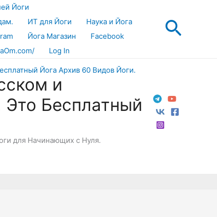
лей Йоги
Поис
дам.
ИТ для Йоги
Наука и Йога
gram
Йога Магазин
Facebook
aOm.com/
Log In
сском и
! Это Бесплатный
Йоги для Начинающих с Нуля.