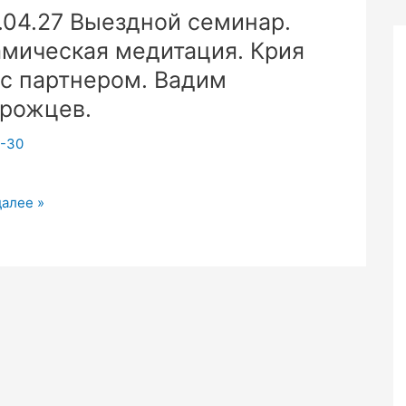
.04.27 Выездной семинар.
мическая медитация. Крия
ром
 с партнером. Вадим
рожцев.
-30
.27
далее »
ой
.
ческая
ия.
ом.