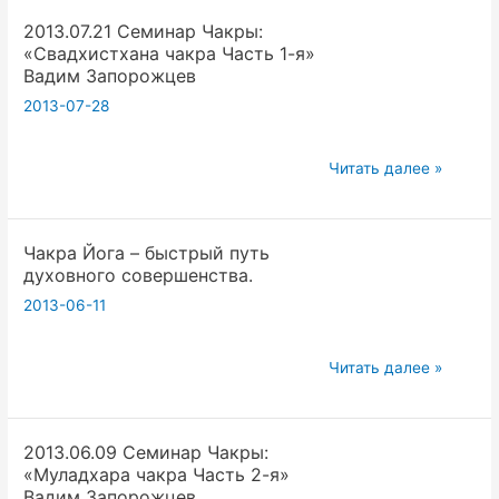
Чакры:
2013.07.21 Семинар Чакры:
«Свадхистхана
«Свадхистхана чакра Часть 1-я»
чакра
Вадим Запорожцев
Часть
2013-07-28
2-
я»
2013.07.21
Вадим
Читать далее »
Семинар
Запорожцев
Чакры:
Чакра Йога – быстрый путь
«Свадхистхана
духовного совершенства.
чакра
2013-06-11
Часть
1-
я»
Чакра
Читать далее »
Вадим
Йога
Запорожцев
–
2013.06.09 Семинар Чакры:
быстрый
«Муладхара чакра Часть 2-я»
путь
Вадим Запорожцев