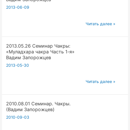
духовного
2013-06-09
совершенства.
2013.06.09
Читать далее »
Семинар
Чакры:
2013.05.26 Семинар Чакры:
«Муладхара
«Муладхара чакра Часть 1-я»
чакра
Вадим Запорожцев
Часть
2013-05-30
2-
я»
2013.05.26
Вадим
Читать далее »
Семинар
Запорожцев
Чакры:
2010.08.01 Семинар. Чакры.
«Муладхара
(Вадим Запорожцев)
чакра
2010-09-03
Часть
1-