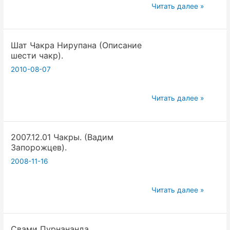
я»
2010.08.01
Читать далее »
Вадим
Семинар.
Запорожцев
Чакры.
Шат Чакра Нирупана (Описание
(Вадим
шести чакр).
Запорожцев)
2010-08-07
Шат
Читать далее »
Чакра
Нирупана
2007.12.01 Чакры. (Вадим
(Описание
Запорожцев).
шести
2008-11-16
чакр).
2007.12.01
Читать далее »
Чакры.
(Вадим
Свами Пурнананда
Запорожцев).