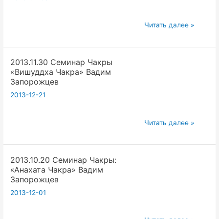
Три
Читать далее »
группы
тел
2013.11.30 Семинар Чакры
в
«Вишуддха Чакра» Вадим
йоге:
Запорожцев
грубое,
2013-12-21
тонкое,
причинное.
2013.11.30
Аджна
Читать далее »
Семинар
—
Чакры
чакра.
2013.10.20 Семинар Чакры:
«Вишуддха
«Анахата Чакра» Вадим
Чакра»
Запорожцев
Вадим
2013-12-01
Запорожцев