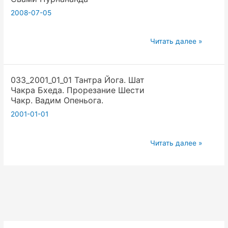
2008-07-05
Свами
Читать далее »
Пурнананда
033_2001_01_01 Тантра Йога. Шат
Чакра Бхеда. Прорезание Шести
Чакр. Вадим Опеньога.
2001-01-01
033_2001_01_01
Читать далее »
Тантра
Йога.
Шат
Чакра
Бхеда.
Прорезание