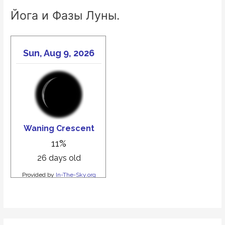
Шести
Йога и Фазы Луны.
Чакр.
Вадим
Опеньога.