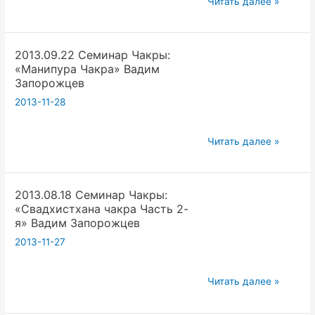
2013.10.20
Читать далее »
Семинар
Чакры:
2013.09.22 Семинар Чакры:
«Анахата
«Манипура Чакра» Вадим
Чакра»
Запорожцев
Вадим
2013-11-28
Запорожцев
2013.09.22
Читать далее »
Семинар
Чакры:
2013.08.18 Семинар Чакры:
«Манипура
«Свадхистхана чакра Часть 2-
Чакра»
я» Вадим Запорожцев
Вадим
2013-11-27
Запорожцев
2013.08.18
Читать далее »
Семинар