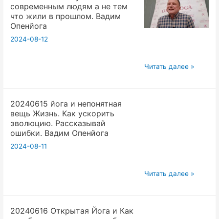
современным людям а не тем
сеть,
открытой
что жили в прошлом. Вадим
управляющая
йоги.
Опенйога
нашим
Вадим
2024-08-12
телом
Опенйога
|
20240615
Читать далее »
Открытая
Йога
йога
нужна
20240615 йога и непонятная
современным
вещь Жизнь. Как ускорить
людям
эволюцию. Рассказывай
а
ошибки. Вадим Опенйога
не
2024-08-11
тем
что
20240615
Читать далее »
жили
йога
в
и
прошлом.
20240616 Открытая Йога и Как
непонятная
Вадим