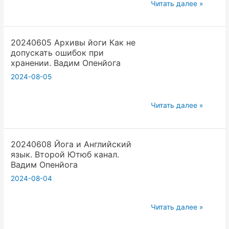
Тазобедренные
главная
Читать далее »
суставы
проблема.
|
Вадим
20240605 Архивы йоги Как не
Улучшаем
Опенйога
допускать ошибок при
подвижность
хранении. Вадим Опенйога
перед
2024-08-05
практикой
йоги
20240605
Читать далее »
Архивы
йоги
20240608 Йога и Английский
Как
язык. Второй Ютюб канал.
не
Вадим Опенйога
допускать
2024-08-04
ошибок
при
20240608
хранении.
Читать далее »
Йога
Вадим