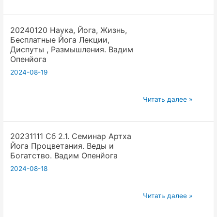
люди.
эмоции
Вадим
влияют
Опенйога
20240120 Наука, Йога, Жизнь,
на
Бесплатные Йога Лекции,
тело
Диспуты , Размышления. Вадим
и
Опенйога
как
2024-08-19
йога
может
20240120
Читать далее »
помочь
Наука,
Йога,
20231111 Сб 2.1. Семинар Артха
Жизнь,
Йога Процветания. Веды и
Бесплатные
Богатство. Вадим Опенйога
Йога
2024-08-18
Лекции,
Диспуты
20231111
,
Читать далее »
Сб
Размышления.