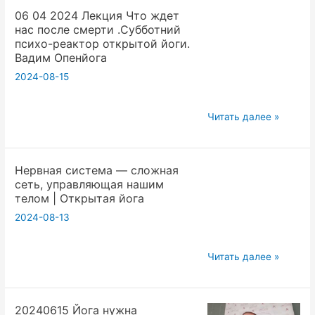
Видео.
06 04 2024 Лекция Что ждет
Лекция.
Вадим
нас после смерти .Субботний
Зачем
Опенйога
психо-реактор открытой йоги.
нам
Вадим Опенйога
неведение?
2024-08-15
Что
будет
06
Читать далее »
после
04
смерти
2024
Субботний
Нервная система — сложная
Лекция
психо-
сеть, управляющая нашим
Что
реактор
телом | Открытая йога
ждет
открытой
2024-08-13
нас
йоги
после
Нервная
смерти
Читать далее »
система
.Субботний
—
психо-
20240615 Йога нужна
сложная
реактор