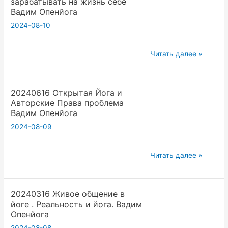
зарабатывать на жизнь себе
вещь
Опенйога
Вадим Опенйога
Жизнь.
2024-08-10
Как
ускорить
20240616
эволюцию.
Читать далее »
Открытая
Рассказывай
Йога
ошибки.
20240616 Открытая Йога и
и
Вадим
Авторские Права проблема
Как
Опенйога
Вадим Опенйога
зарабатывать
2024-08-09
на
жизнь
20240616
себе
Читать далее »
Открытая
Вадим
Йога
Опенйога
20240316 Живое общение в
и
йоге . Реальность и йога. Вадим
Авторские
Опенйога
Права