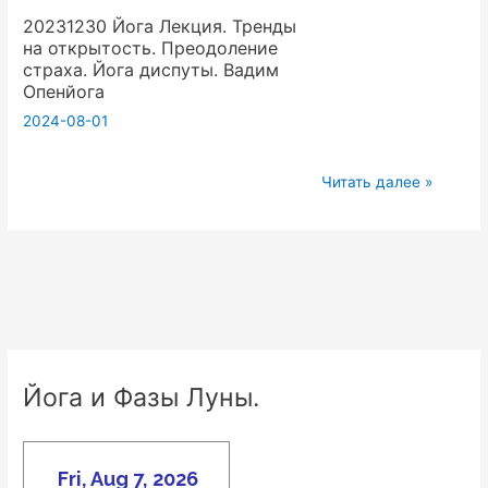
только
20231230 Йога Лекция. Тренды
и
просить
на открытость. Преодоление
счастье
.
страха. Йога диспуты. Вадим
в
Вадим
Опенйога
Жизни,
Опенйога
2024-08-01
кому
мы
20231230
Читать далее »
вообще
Йога
нужны,
Лекция.
Вадим
Тренды
Опенйога
на
открытость.
Преодоление
страха.
Йога и Фазы Луны.
Йога
диспуты.
Вадим
Опенйога