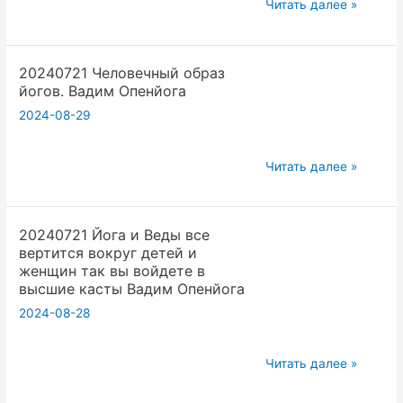
20240721
людям
Читать далее »
Работа
это
преподавателя
поможет
20240721 Человечный образ
йоги
Йоге
йогов. Вадим Опенйога
снимать
Вадим
2024-08-29
и
Опенйога
выкладывать
видео
20240721
Читать далее »
по
Человечный
йоге
образ
Вадим
20240721 Йога и Веды все
йогов.
вертится вокруг детей и
Опенйога
Вадим
женщин так вы войдете в
Опенйога
высшие касты Вадим Опенйога
2024-08-28
20240721
Читать далее »
Йога