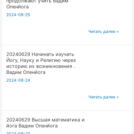
продолжают учить Вадим
и
Опенйога
счастье.
2024-08-25
Вадим
Опенйога
20240622
Читать далее »
Йога
сообщества.
20240629 Начинать изучать
Перестают
Йогу, Науку и Религию через
учиться
историю их возникновения .
но
Вадим Опенйога
продолжают
2024-08-24
учить
Вадим
20240629
Читать далее »
Опенйога
Начинать
изучать
20240629 Высшая математика и
Йогу,
йога Вадим Опенйога
Науку
2024-08-23