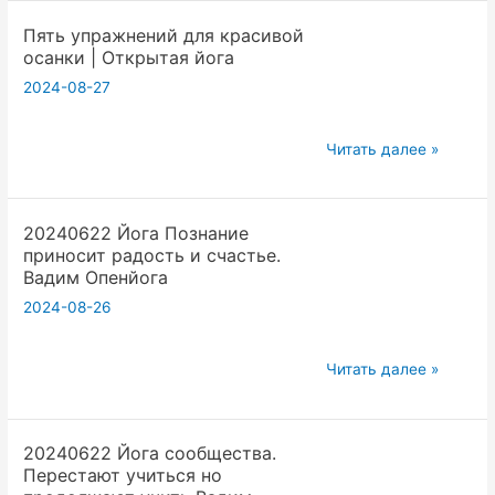
и
Пять упражнений для красивой
Веды
осанки | Открытая йога
все
2024-08-27
вертится
вокруг
детей
Пять
Читать далее »
и
упражнений
женщин
для
так
20240622 Йога Познание
красивой
приносит радость и счастье.
вы
осанки
Вадим Опенйога
войдете
|
2024-08-26
в
Открытая
высшие
йога
касты
20240622
Читать далее »
Вадим
Йога
Опенйога
Познание
20240622 Йога сообщества.
приносит
Перестают учиться но
радость