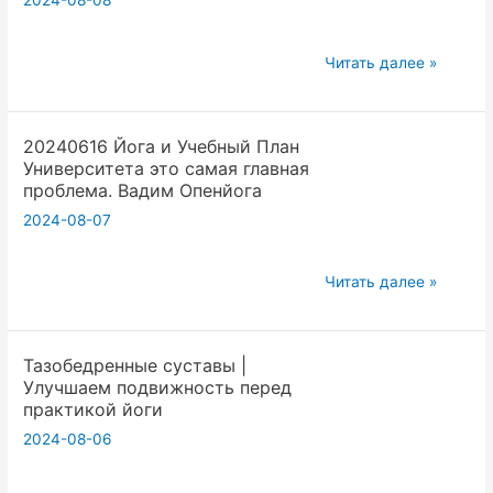
2024-08-08
проблема
Вадим
20240316
Опенйога
Читать далее »
Живое
общение
20240616 Йога и Учебный План
в
Университета это самая главная
йоге
проблема. Вадим Опенйога
.
2024-08-07
Реальность
и
20240616
йога.
Читать далее »
Йога
Вадим
и
Опенйога
Тазобедренные суставы |
Учебный
Улучшаем подвижность перед
План
практикой йоги
Университета
2024-08-06
это
самая