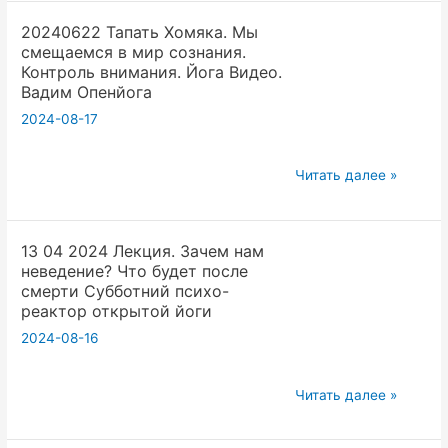
2.1.
Вадим
20240622 Тапать Хомяка. Мы
Семинар
Опенйога
смещаемся в мир сознания.
Артха
Контроль внимания. Йога Видео.
Йога
Вадим Опенйога
Процветания.
2024-08-17
Веды
и
20240622
Читать далее »
Богатство.
Тапать
Вадим
Хомяка.
Опенйога
13 04 2024 Лекция. Зачем нам
Мы
неведение? Что будет после
смещаемся
смерти Субботний психо-
в
реактор открытой йоги
мир
2024-08-16
сознания.
Контроль
13
Читать далее »
внимания.
04
Йога
2024