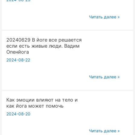
и
Религию
через
20240629
Читать далее »
историю
Высшая
их
математика
возникновения
20240629 В йоге все решается
и
если есть живые люди. Вадим
.
йога
Опенйога
Вадим
Вадим
2024-08-22
Опенйога
Опенйога
20240629
Читать далее »
В
йоге
Как эмоции влияют на тело и
все
как йога может помочь
решается
2024-08-20
если
есть
живые
Как
Читать далее »