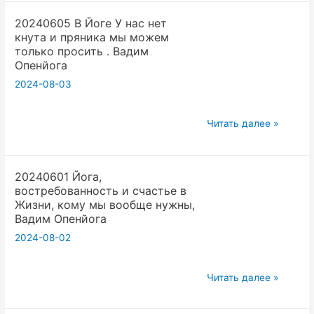
и
Опенйога
20240605 В Йоге У нас нет
Английский
кнута и пряника мы можем
язык.
только просить . Вадим
Второй
Опенйога
Ютюб
2024-08-03
канал.
Вадим
20240605
Читать далее »
Опенйога
В
Йоге
20240601 Йога,
У
востребованность и счастье в
нас
Жизни, кому мы вообще нужны,
нет
Вадим Опенйога
кнута
2024-08-02
и
пряника
20240601
Читать далее »
мы
Йога,
можем
востребованность