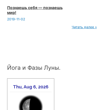
Познаешь себя — познаешь
мир!
2019-11-02
Познаешь
Читать далее »
себя
—
познаешь
мир!
Йога и Фазы Луны.