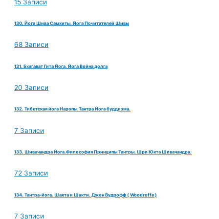
15 Записи
130. Йога Шива Самхиты. Йога Почитателей Шивы
68 Записи
131. Бхагават Гита Йога. Йога Война долга
20 Записи
132. Тибетская йога Наропы.Тантра Йога буддизма.
7 Записи
133. Шивачандра Йога.Философия Принципы Тантры. Шри Юкта Шивачандра.
72 Записи
134. Тантра-йога. Шакта и Шакти. Джон Вудрофф ( Woodroffe )
7 Записи