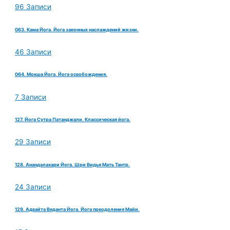
96 Записи
063. Кама Йога. Йога законных наслаждений жизни.
46 Записи
064. Мокша Йога. Йога освобождения.
7 Записи
127. Йога Сутра Патанджали. Классическая йога.
29 Записи
128. Анандалахари Йога. Шри Видья Мать Тантр.
24 Записи
129. Адвайта Веданта Йога. Йога преодоления Майи.