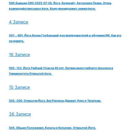
500-бывшая-590-2025-07-28. Йога, Копирайт, Авторские Права. Этика
взаимодействия школ йоги. Кому принадлежит знания йоги.
4 Записи
501- .-801. Йога Архив Глобальный для преподавателей и обучение ИИ. Как его
создавать.
16 Записи
502.-123. Йога Учебный План на 40 лет. Организация учебного процесса в
Университете Открытой йоги.
10 Записи
503.-200. Открытая Йога. Все Ресурсы Деканат. Курс и Телеграм.
36 Записи
504. Общие Положения. Культы и Культики. Открытой Йоги.