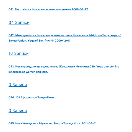
041. Тантра Йога. Йога сексуального влечения.2009-09-27
34 Записи
042. Майтхуна-Йога. Йога сексуального союза. Йога секса. Maithuna Yoga. Yoga of
Sexual-Union. Yoga of Sex. मैथुन-योग 2009-12-01
16 Записи
043. Йога преодоление одиночества Женщины и Мужчины.039. Yoga overcoming
loneliness of Women and Men.
0 Записи
044. 108 Афоризмов Тантра Йоги
0 Записи
045. Йога Женщины и Мужчины. Тантра Триада Йога. 2011-04-01