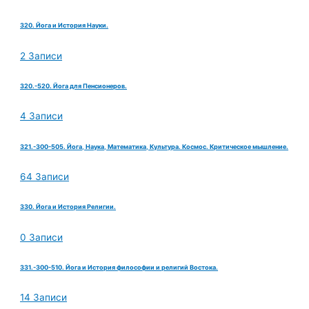
320. Йога и История Науки.
2 Записи
320.-520. Йога для Пенсионеров.
4 Записи
321.-300-505. Йога, Наука, Математика, Культура. Космос. Критическое мышление.
64 Записи
330. Йога и История Религии.
0 Записи
331.-300-510. Йога и История философии и религий Востока.
14 Записи