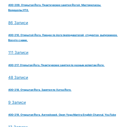
400-209. Открытая Йога. Практические занятия Йогой. Мастерклассы.
Воркшопы.УПЗ.
86 Записи
400-210. Открытой Йога. Лекции по йоге преподавателей, студентов, выпускников.
Все кто с нами.
111 Записи
400-217. Открытая Йога. Практические занятия по разным аспектам Йоги.
48 Записи
400-218. Открытая Йога. Занятия по Хатха Йоге.
9 Записи
400-219. Открытая Йога. Английский. Open Yoga Mantra English Channal. YouTube