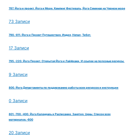
787. Йога и проект. Йога и Море. Кемпинг Фестиваль, Йога Семинар на Черном море
73 Записи
790.-811. Йога и Проект Путешествия. Индия, Непал, Тибет.
17 Записи
795.-220. Йога Проект. Открытая Йога и Лайфхаки. И ссылки на полезные ресурсы.
9 Записи
800. Йога Департаменты по поддержанию работы всех ресурсов и инструкции
0 Записи
801.-700.-400. Йога Календарь и Расписание. Занятия. Цены. Список всех
материалов.-600
20 Записи