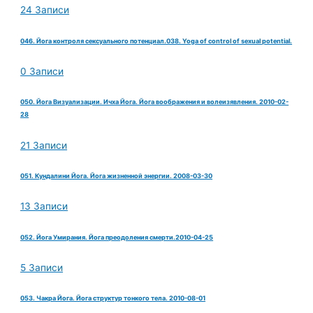
24 Записи
046. Йога контроля сексуального потенциал.038. Yoga of control of sexual potential.
0 Записи
050. Йога Визуализации. Ичха Йога. Йога воображения и волеизявления. 2010-02-
28
21 Записи
051. Кундалини Йога. Йога жизненной энергии. 2008-03-30
13 Записи
052. Йога Умирания. Йога преодоления смерти.2010-04-25
5 Записи
053. Чакра Йога. Йога структур тонкого тела. 2010-08-01