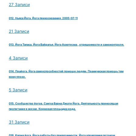
27 Записи
012. Ньяса Йога. Йога прикосновения. 2005-07-11
21 Записи
013. Йога Тапаса. Йога Вайрагья. Йога Аскетизма , отрешонности и самоконтроля.
4 Записи
014. Прайога. Йога сверхспособностей помощи людям. Праническая помощь тем
кому плохо.
5 Записи
015. Сообщество йогов. Сангха Варна Джати Йога. Деятельность приносящая
пропитание в жизни. Кормовая площадка рода.
31 Записи
016. Карма йога. Йога работы без привязанности. Йога управления потоком