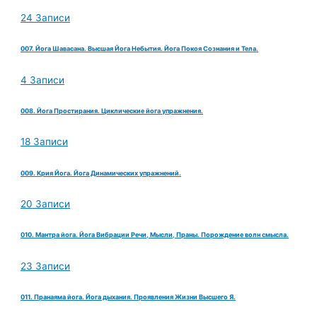
24 Записи
007. Йога Шавасана. Высшая Йога Небытия. Йога Покоя Сознания и Тела.
4 Записи
008. Йога Простирания. Циклические йога упражнения.
18 Записи
009. Крия Йога. Йога Динамических упражнений.
20 Записи
010. Мантра йога. Йога Вибрации Речи, Мысли, Праны. Порождение волн смысла.
23 Записи
011. Пранаяма йога. Йога дыхания. Проявления Жизни Высшего Я.