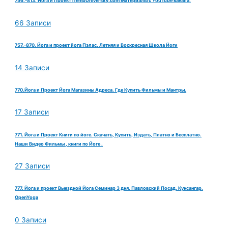
756.-813. Йога и Проект iTempUniversity.com Материалы с YouTube канала.
66 Записи
757.-870. Йога и проект йога Пэлас. Летняя и Воскресная Школа Йоги
14 Записи
770.Йога и Проект Йога Магазины Адреса. Где Купить Фильмы и Мантры.
17 Записи
771. Йога и Проект Книги по йоге. Скачать, Купить, Издать, Платно и Бесплатно.
Наши Видео Фильмы , книги по Йоге .
27 Записи
777. Йога и проект Выездной Йога Семинар 3 дня. Павловский Посад. Кунсангар.
OpenYoga
0 Записи