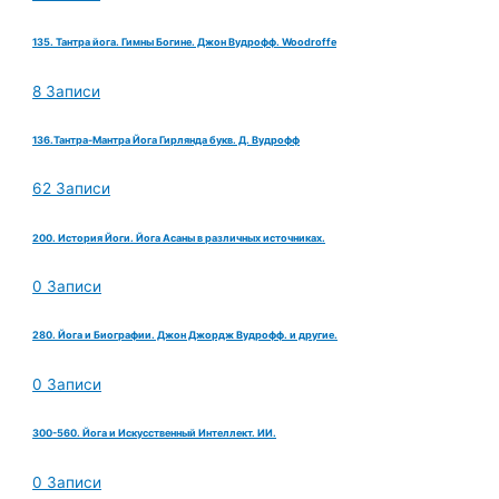
135. Тантра йога. Гимны Богине. Джон Вудрофф. Woodroffe
8 Записи
136.Тантра-Мантра Йога Гирлянда букв. Д. Вудрофф
62 Записи
200. История Йоги. Йога Асаны в различных источниках.
0 Записи
280. Йога и Биографии. Джон Джордж Вудрофф. и другие.
0 Записи
300-560. Йога и Искусственный Интеллект. ИИ.
0 Записи