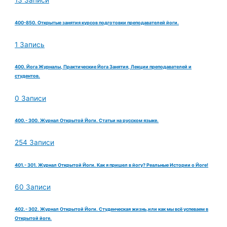
13 Записи
400-850. Открытые занятия курсов подготовки преподавателей йоги.
1 Запись
400. Йога Журналы, Практические Йога Занятия, Лекции преподавателей и
студентов.
0 Записи
400.- 300. Журнал Открытой Йоги. Статьи на русском языке.
254 Записи
401.- 301. Журнал Открытой Йоги. Как я пришел в йогу? Реальные Истории о Йоге!
60 Записи
402.- 302. Журнал Открытой Йоги. Студенческая жизнь,или как мы всё успеваем в
Открытой йоге.