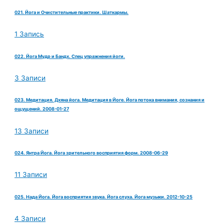
021. Йога и Очистительные практики. Шаткармы.
1 Запись
022. Йога Мудр и Бандх. Спец упражнения йоги.
3 Записи
023. Медитация. Дхяна йога. Медитация в Йоге. Йога потока внимания, сознания и
ощущений. 2008-01-27
13 Записи
024. Янтра Йога. Йога зрительного восприятия форм. 2008-06-29
11 Записи
025. Нада Йога. Йога восприятия звука. Йога слуха. Йога музыки. 2012-10-25
4 Записи