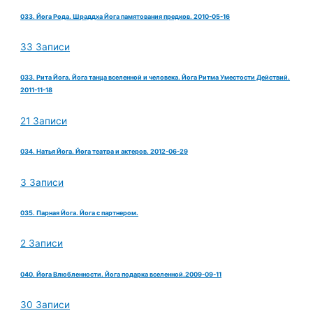
033. Йога Рода. Шраддха Йога памятования предков. 2010-05-16
33 Записи
033. Рита Йога. Йога танца вселенной и человека. Йога Ритма Уместости Действий.
2011-11-18
21 Записи
034. Натья Йога. Йога театра и актеров. 2012-06-29
3 Записи
035. Парная Йога. Йога с партнером.
2 Записи
040. Йога Влюбленности. Йога подарка вселенной.2009-09-11
30 Записи