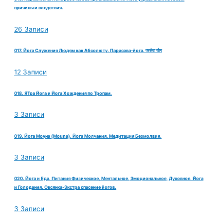
причины и следствия.
26 Записи
017. Йога Служения Людям как Абсолюту. Парасэва-йога. परसेवा योग
12 Записи
018. ЯТра Йога и Йога Хождения по Тропам.
3 Записи
019. Йога Моуна (Mouna). Йога Молчания. Медитация Безмолвия.
3 Записи
020. Йога и Еда. Питания Физическое, Ментальное, Эмоциональное, Духовное. Йога
и Голодания. Овсянка-Экстра спасение йогов.
3 Записи