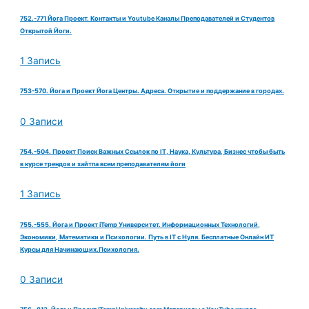
752.-771 Йога Проект. Контакты и Youtube Каналы Преподавателей и Студентов
Открытой Йоги.
1 Запись
753-570. Йога и Проект Йога Центры. Адреса. Открытие и поддержание в городах.
0 Записи
754.-504. Проект Поиск Важных Ссылок по IT, Наука, Культура, Бизнес чтобы быть
в курсе трендов и хайтпа всем преподавателям йоги
1 Запись
755.-555. Йога и Проект iTemp Университет. Информационных Технологий,
Экономики, Математики и Психологии. Путь в IT с Нуля. Бесплатные Онлайн ИТ
Курсы для Начинающих.Психология.
0 Записи