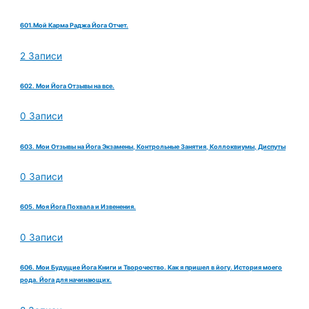
601.Мой Карма Раджа Йога Отчет.
2 Записи
602. Мои Йога Отзывы на все.
0 Записи
603. Мои Отзывы на Йога Экзамены, Контрольные Занятия, Коллоквиумы, Диспуты
0 Записи
605. Моя Йога Похвала и Извенения.
0 Записи
606. Мои Будущие Йога Книги и Творочество. Как я пришел в йогу. История моего
рода. Йога для начинающих.