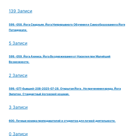
139 Записи
599.-058. Йога Свадхьяя. Йога Непрерывного Обучения и Самообразования в Йоге
Патанджали.
5 Записи
599.-059. Йога Ахимса. Йога Воздерживания от Насилия при Малейшей
Возможности.
2 Записи
599.-077-бывший-208-2025-07-28. Открытая Йога . Не причинения вреда. Йога
Эмпатии. Стандартный йоговский кошмар.
3 Записи
600. Личные номера преподавателей и студентов для личной деятельности.
0 Записи