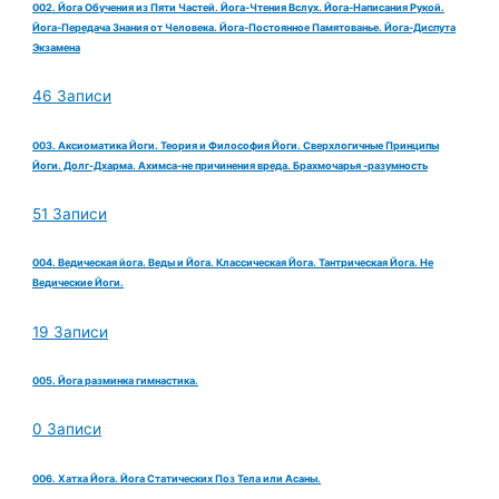
002. Йога Обучения из Пяти Частей. Йога-Чтения Вслух. Йога-Написания Рукой.
Йога-Передача Знания от Человека. Йога-Постоянное Памятованье. Йога-Диспута
Экзамена
46 Записи
003. Аксиоматика Йоги. Теория и Философия Йоги. Сверхлогичные Принципы
Йоги. Долг-Дхарма. Ахимса-не причинения вреда. Брахмочарья -разумность
51 Записи
004. Ведическая йога. Веды и Йога. Классическая Йога. Тантрическая Йога. Не
Ведические Йоги.
19 Записи
005. Йога разминка гимнастика.
0 Записи
006. Хатха Йога. Йога Статических Поз Тела или Асаны.