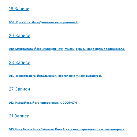
18 Записи
009. Крия Йога. Йога Динамических упражнений.
20 Записи
010. Мантра йога. Йога Вибрации Речи, Мысли, Праны. Порождение волн смысла.
23 Записи
011. Пранаяма йога. Йога дыхания. Проявления Жизни Высшего Я.
27 Записи
012. Ньяса Йога. Йога прикосновения. 2005-07-11
21 Записи
013. Йога Тапаса. Йога Вайрагья. Йога Аскетизма , отрешонности и самоконтроля.