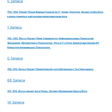
0 Записи
754.-504. Проект Поиск Важных Ссылок по IT, Наука, Культура, Бизнес чтобы быть
в курсе трендов и хайтпа всем преподавателям йоги
1 Запись
755.-555. Йога и Проект iTemp Университет. Информационных Технологий,
Экономики, Математики и Психологии. Путь в IT с Нуля. Бесплатные Онлайн ИТ
Курсы для Начинающих.Психология.
0 Записи
756.-813. Йога и Проект iTempUniversity.com Материалы с YouTube канала.
66 Записи
757.-870. Йога и проект йога Пэлас. Летняя и Воскресная Школа Йоги
14 Записи