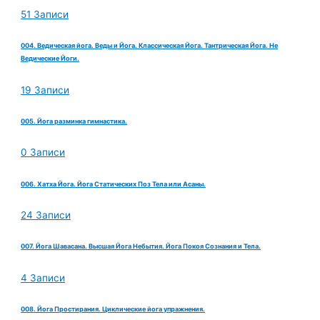
51 Записи
004. Ведическая йога. Веды и Йога. Классическая Йога. Тантрическая Йога. Не
Ведические Йоги.
19 Записи
005. Йога разминка гимнастика.
0 Записи
006. Хатха Йога. Йога Статических Поз Тела или Асаны.
24 Записи
007. Йога Шавасана. Высшая Йога Небытия. Йога Покоя Сознания и Тела.
4 Записи
008. Йога Простирания. Циклические йога упражнения.