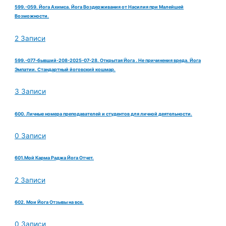
599.-059. Йога Ахимса. Йога Воздерживания от Насилия при Малейшей
Возможности.
2 Записи
599.-077-бывший-208-2025-07-28. Открытая Йога . Не причинения вреда. Йога
Эмпатии. Стандартный йоговский кошмар.
3 Записи
600. Личные номера преподавателей и студентов для личной деятельности.
0 Записи
601.Мой Карма Раджа Йога Отчет.
2 Записи
602. Мои Йога Отзывы на все.
0 Записи