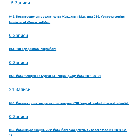
16 Записи
043. Йога преодоление одиночества Женщины и Мужчины.039. Yoga overcoming
loneliness of Women and Men.
0 Записи
044. 108 Афоризмов Тантра Йоги
0 Записи
045. Йога Женщины и Мужчины. Тантра Триада Йога. 2011-04-01
24 Записи
046. Йога контроля сексуального потенциал.038. Yoga of control of sexual potential.
0 Записи
050. Йога Визуализации. Ичха Йога. Йога воображения и волеизявления. 2010-02-
28