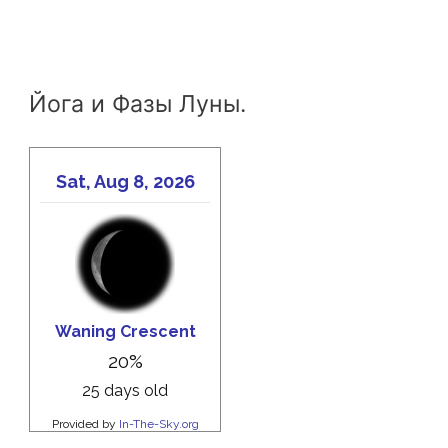
мира
через
формы
Йога и Фазы Луны.