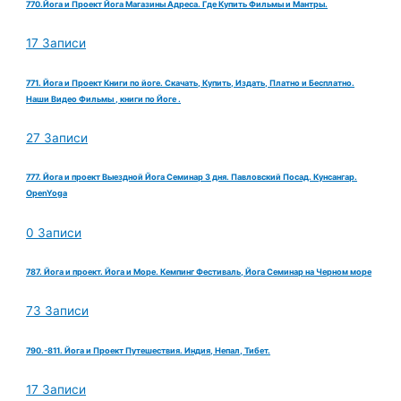
770.Йога и Проект Йога Магазины Адреса. Где Купить Фильмы и Мантры.
17 Записи
771. Йога и Проект Книги по йоге. Скачать, Купить, Издать, Платно и Бесплатно.
Наши Видео Фильмы , книги по Йоге .
27 Записи
777. Йога и проект Выездной Йога Семинар 3 дня. Павловский Посад. Кунсангар.
OpenYoga
0 Записи
787. Йога и проект. Йога и Море. Кемпинг Фестиваль, Йога Семинар на Черном море
73 Записи
790.-811. Йога и Проект Путешествия. Индия, Непал, Тибет.
17 Записи