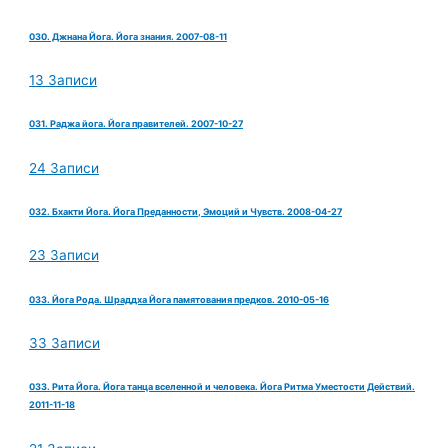
030. Джнана Йога. Йога знания. 2007-08-11
13 Записи
031. Раджа йога. Йога правителей. 2007-10-27
24 Записи
032. Бхакти Йога. Йога Преданности, Эмоций и Чувств. 2008-04-27
23 Записи
033. Йога Рода. Шраддха Йога памятования предков. 2010-05-16
33 Записи
033. Рита Йога. Йога танца вселенной и человека. Йога Ритма Уместости Действий.
2011-11-18