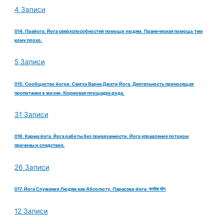
4 Записи
014. Прайога. Йога сверхспособностей помощи людям. Праническая помощь тем
кому плохо.
5 Записи
015. Сообщество йогов. Сангха Варна Джати Йога. Деятельность приносящая
пропитание в жизни. Кормовая площадка рода.
31 Записи
016. Карма йога. Йога работы без привязанности. Йога управления потоком
причины и следствия.
26 Записи
017. Йога Служения Людям как Абсолюту. Парасэва-йога. परसेवा योग
12 Записи