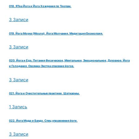
018. ЯТра Йога и Йога Хождения по Тропам.
3 Записи
019. Йога Моуна (Mouna). Йога Молчания. Медитация Безмолвия.
3 Записи
020. Йога и Еда. Питания Физическое, Ментальное, Эмоциональное, Духовное. Йога
и Голодания. Овсянка-Экстра спасение йогов.
3 Записи
021. Йога и Очистительные практики. Шаткармы.
1 Запись
022. Йога Мудр и Бандх. Спец упражнения йоги.
3 Записи