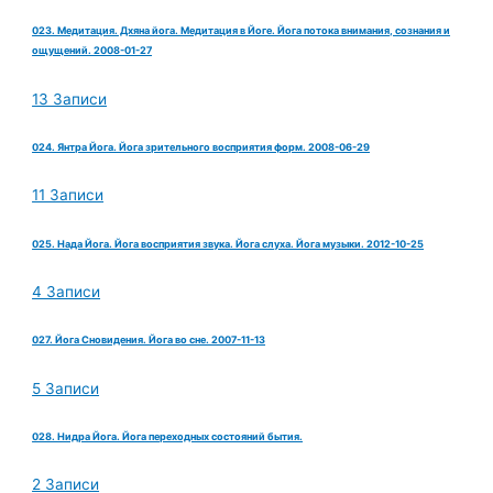
023. Медитация. Дхяна йога. Медитация в Йоге. Йога потока внимания, сознания и
ощущений. 2008-01-27
13 Записи
024. Янтра Йога. Йога зрительного восприятия форм. 2008-06-29
11 Записи
025. Нада Йога. Йога восприятия звука. Йога слуха. Йога музыки. 2012-10-25
4 Записи
027. Йога Сновидения. Йога во сне. 2007-11-13
5 Записи
028. Нидра Йога. Йога переходных состояний бытия.
2 Записи