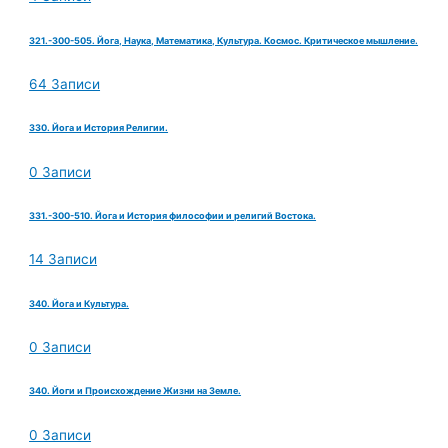
321.-300-505. Йога, Наука, Математика, Культура. Космос. Критическое мышление.
64 Записи
330. Йога и История Религии.
0 Записи
331.-300-510. Йога и История философии и религий Востока.
14 Записи
340. Йога и Культура.
0 Записи
340. Йоги и Происхождение Жизни на Земле.
0 Записи