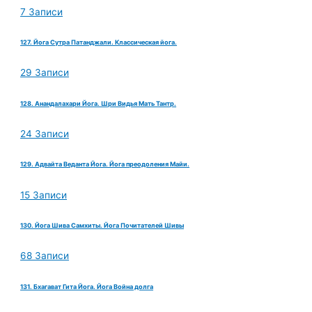
7 Записи
127. Йога Сутра Патанджали. Классическая йога.
29 Записи
128. Анандалахари Йога. Шри Видья Мать Тантр.
24 Записи
129. Адвайта Веданта Йога. Йога преодоления Майи.
15 Записи
130. Йога Шива Самхиты. Йога Почитателей Шивы
68 Записи
131. Бхагават Гита Йога. Йога Война долга