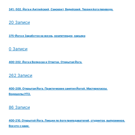
341.-502. Йога и Английский, Санскрит, Ведийский. Теория йога перевода.
20 Записи
375-Йога и Заработок на жизнь, компетенции, карьера
0 Записи
400-202. Йога в Вопросах и Ответах. Открытая Йога.
262 Записи
400-209. Открытая Йога. Практические занятия Йогой. Мастерклассы.
Воркшопы.УПЗ.
86 Записи
400-210. Открытой Йога. Лекции по йоге преподавателей, студентов, выпускников.
Все кто с нами.