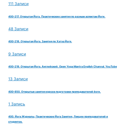
111 Записи
400-217. Открытая Йога. Практические занятия по разным аспектам Йоги.
48 Записи
400-218. Открытая Йога. Занятия по Хатха Йоге.
9 Записи
400-219. Открытая Йога. Английский. Open Yoga Mantra English Channal. YouTube
13 Записи
400-850. Открытые занятия курсов подготовки преподавателей йоги.
1 Запись
400. Йога Журналы, Практические Йога Занятия, Лекции преподавателей и
студентов.