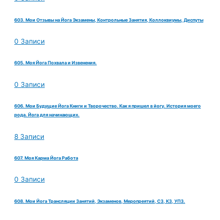
603. Мои Отзывы на Йога Экзамены, Контрольные Занятия, Коллоквиумы, Диспуты
0 Записи
605. Моя Йога Похвала и Извенения.
0 Записи
606. Мои Будущие Йога Книги и Творочество. Как я пришел в йогу. История моего
рода. Йога для начинающих.
8 Записи
607. Моя Карма Йога Работа
0 Записи
608. Мои Йога Трансляции Занятий, Экзаменов, Меропреятий, СЗ, КЗ, УПЗ.