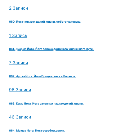
2 Записи
060. Йога четырех целий жизни любого человека.
1 Запись
061. Дхарма Йога. Йога поиска должного жизненного пути.
7 Записи
062. Артха Йога. Йога Процветания и Бизнеса.
96 Записи
063. Кама Йога. Йога законных наслаждений жизни.
46 Записи
064. Мокша Йога. Йога освобождения.