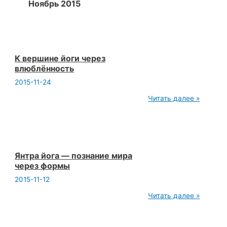
Ноябрь 2015
К вершине йоги через
влюблённость
2015-11-24
К
Читать далее »
вершине
йоги
через
влюблённость
Янтра йога — познание мира
через формы
2015-11-12
Янтра
Читать далее »
йога
—
познание