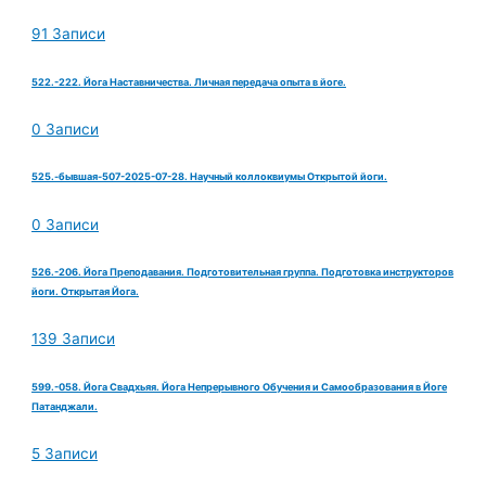
91 Записи
522.-222. Йога Наставничества. Личная передача опыта в йоге.
0 Записи
525.-бывшая-507-2025-07-28. Научный коллоквиумы Открытой йоги.
0 Записи
526.-206. Йога Преподавания. Подготовительная группа. Подготовка инструкторов
йоги. Открытая Йога.
139 Записи
599.-058. Йога Свадхьяя. Йога Непрерывного Обучения и Самообразования в Йоге
Патанджали.
5 Записи