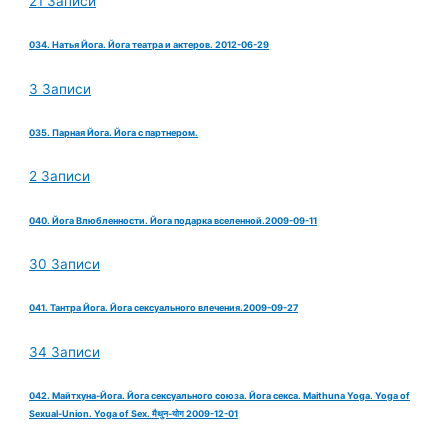
21 Записи
034. Натья Йога. Йога театра и актеров. 2012-06-29
3 Записи
035. Парная Йога. Йога с партнером.
2 Записи
040. Йога Влюбленности. Йога подарка вселенной.2009-09-11
30 Записи
041. Тантра Йога. Йога сексуального влечения.2009-09-27
34 Записи
042. Майтхуна-Йога. Йога сексуального союза. Йога секса. Maithuna Yoga. Yoga of
Sexual-Union. Yoga of Sex. मैथुन-योग 2009-12-01