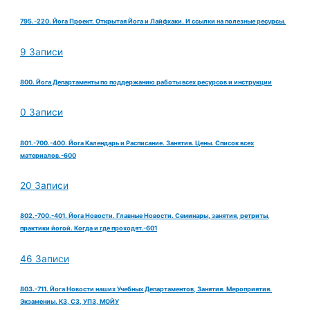
795.-220. Йога Проект. Открытая Йога и Лайфхаки. И ссылки на полезные ресурсы.
9 Записи
800. Йога Департаменты по поддержанию работы всех ресурсов и инструкции
0 Записи
801.-700.-400. Йога Календарь и Расписание. Занятия. Цены. Список всех
материалов.-600
20 Записи
802.-700.-401. Йога Новости. Главные Новости. Семинары, занятия, ретриты,
практики йогой. Когда и где проходят.-601
46 Записи
803.-711. Йога Новости наших Учебных Департаментов, Занятия. Мероприятия.
Экзамениы. КЗ, СЗ, УПЗ, МОЙУ