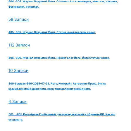
404.-304. Журнал Открытой Йоги. Отзывы о йога семинарах, занятиях, лекциях,
фестивалях, ретритах.
58 Записи
405.-305. Журнал Открытой Йоги. Статьи на английском языке.
112 Записи
406.-306. Журнал Открытой Йоги. Проект Блог Йоги. Йога Статьи Разное.
10 Записи
500-бывшая-590-2025-07-28. Йога, Копирайт, Авторские Права. Этика
взаимодействия школ йоги. Кому принадлежит знания йоги.
4 Записи
501- .-801. Йога Архив Глобальный для преподавателей и обучение ИИ. Как его
создавать.