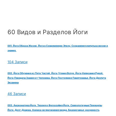
60 Видов и Разделов Йоги
001. Йога Образа Жизни. Йога в Современную Эпоху. Сохранения импульса жизни и
знания.
104 Записи
002. Йога Обучения из Пяти Частей. Йога-Чтения Вслух. Йога-Написания Рукой.
Йога-Передача Знания от Человека. Йога-Постоянное Памятованье. Йога-Диспута
Экзамена
46 Записи
003. Аксиоматика Йоги. Теория и Философия Йоги. Сверхлогичные Принципы
Йоги. Долг-Дхарма. Ахимса-не причинения вреда. Брахмочарья -разумность