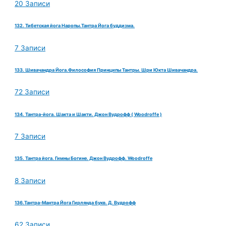
20 Записи
132. Тибетская йога Наропы.Тантра Йога буддизма.
7 Записи
133. Шивачандра Йога.Философия Принципы Тантры. Шри Юкта Шивачандра.
72 Записи
134. Тантра-йога. Шакта и Шакти. Джон Вудрофф ( Woodroffe )
7 Записи
135. Тантра йога. Гимны Богине. Джон Вудрофф. Woodroffe
8 Записи
136.Тантра-Мантра Йога Гирлянда букв. Д. Вудрофф
62 Записи