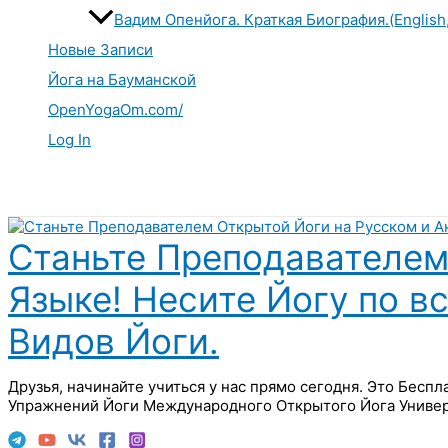
Вадим Опенйога. Краткая Биография.(English
Новые Записи
Йога на Бауманской
OpenYogaOm.com/
Log In
Поиск
Станьте Преподавателем
Языке! Несите Йогу по в
Видов Йоги.
Друзья, начинайте учиться у нас прямо сегодня. Это Бесп
Упражнений Йоги Международного Открытого Йога Универ