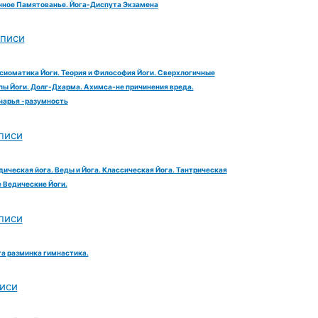
ное Памятованье. Йога-Диспута Экзамена
аписи
сиоматика Йоги. Теория и Философия Йоги. Сверхлогичные
ы Йоги. Долг-Дхарма. Ахимса-не причинения вреда.
чарья -разумность
писи
дическая йога. Веды и Йога. Классическая Йога. Тантрическая
е Ведические Йоги.
писи
га разминка гимнастика.
иси