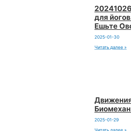
Видео.
20241026
Вадим
для йогов
Опенйога
Ешьте Ов
2025-01-30
20241026
Читать далее »
Овсянка
это
спасение
для
йогов
в
еде
на
каждый
Движения 
день
Биомехан
Ешьте
Овсянку
Экстра
2025-01-29
сырой.
Движения
Читать далее »