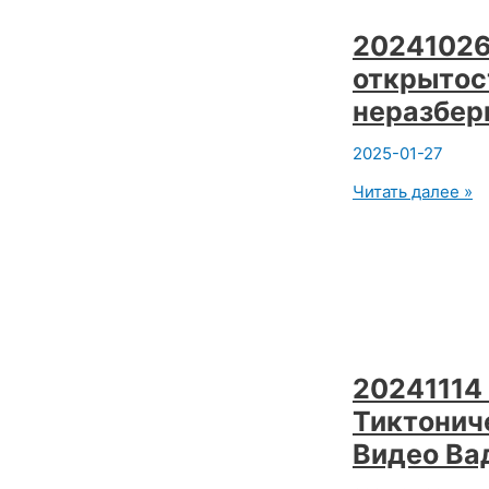
.
Йога
20241026
Видео.
открытос
Вадим
Опенйога
неразбер
2025-01-27
20241026
Читать далее »
В
йоге
только
открытость
спасает
от
неразберихе.
Вадим
Опенйога
20241114
Тиктониче
Видео Ва