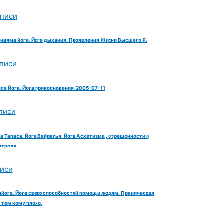
аписи
анаяма йога. Йога дыхания. Проявления Жизни Высшего Я.
аписи
яса Йога. Йога прикосновения. 2005-07-11
писи
га Тапаса. Йога Вайрагья. Йога Аскетизма , отрешонности и
троля.
писи
айога. Йога сверхспособностей помощи людям. Праническая
тем кому плохо.