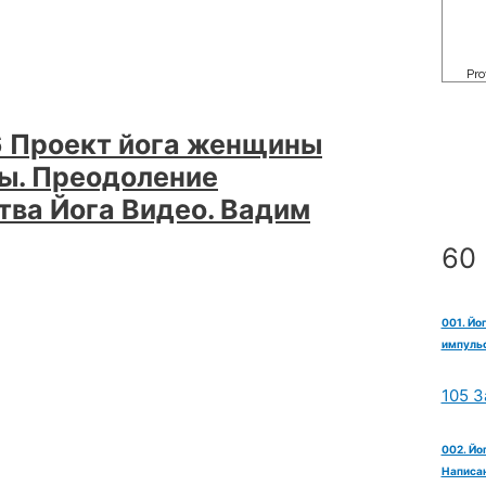
 Проект йога женщины
ы. Преодоление
тва Йога Видео. Вадим
60 
001. Йо
импульс
105 З
002. Йо
Написан