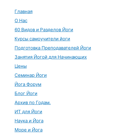
Перейти
к
Главная
содержимому
О Нас
60 Видов и Разделов Йоги
Курсы самоучители йоги
Подготовка Преподавателей Йоги
Занятия Йогой для Начинающих
Цены
Семинар Йоги
Йога Форум
Блог Йоги
Архив по Годам.
ИТ для Йоги
Наука и Йога
Море и Йога