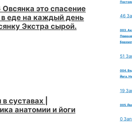
Постоян
 Овсянка это спасение
 в еде на каждый день
46 З
сянку Экстра сырой.
003. Ак
Принцип
Брахмо
51 За
004. Ве
Йога. Н
19 За
в суставах |
005. Йо
ика анатомии и йоги
0 Зап