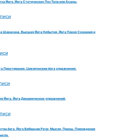
тха Йога. Йога Статических Поз Тела или Асаны.
аписи
га Шавасана. Высшая Йога Небытия. Йога Покоя Сознания и
писи
га Простирания. Циклические йога упражнения.
писи
ия Йога. Йога Динамических упражнений.
аписи
нтра йога. Йога Вибрации Речи, Мысли, Праны. Порождение
ысла.