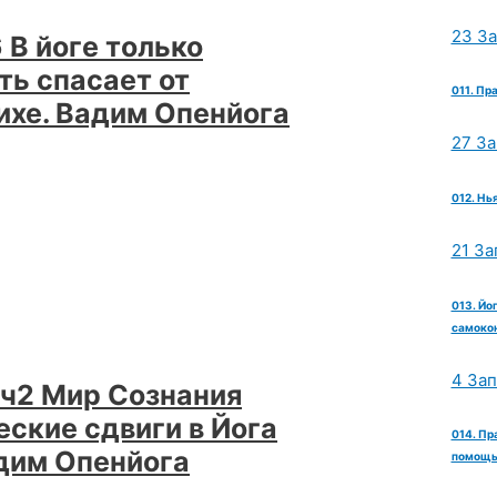
23 З
 В йоге только
ть спасает от
011. Пр
ихе. Вадим Опенйога
27 З
012. Нь
21 За
013. Йо
самокон
4 За
 ч2 Мир Сознания
ские сдвиги в Йога
014. Пр
дим Опенйога
помощь 