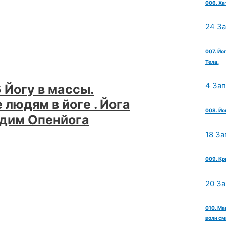
006. Ха
24 З
007. Йо
Тела.
4 За
 Йогу в массы.
людям в йоге . Йога
008. Йо
адим Опенйога
18 За
009. Кр
20 З
010. Ма
волн см