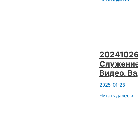
в
суставах
|
Биомеханика
анатомии
и
йоги
20241026
Служение 
Видео. В
2025-01-28
20241026
Читать далее »
Йогу
в
массы.
Служение
людям
в
йоге