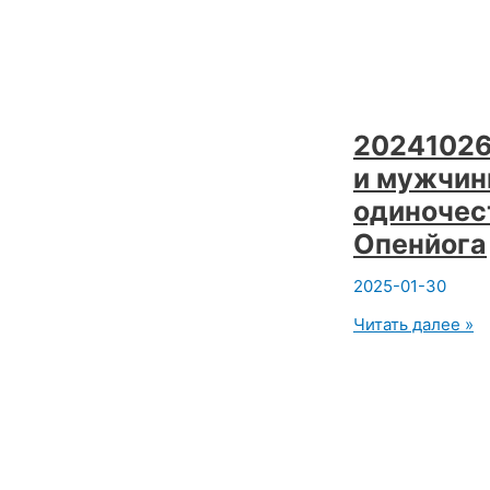
открытой
йоги.
Вадим
Опенйога.
20241026
и мужчин
одиночес
Опенйога
2025-01-30
20241026
Читать далее »
Проект
йога
женщины
и
мужчины.
Преодоление
одиночества
Йога