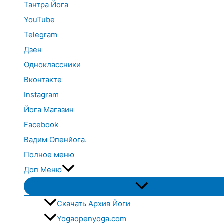
Тантра Йога
YouTube
Telegram
Дзен
Одноклассники
Вконтакте
Instagram
Йога Магазин
Facebook
Вадим Опенйога.
Полное меню
Доп Меню
Переключатель
меню
Скачать Архив Йоги
Yogaopenyoga.com