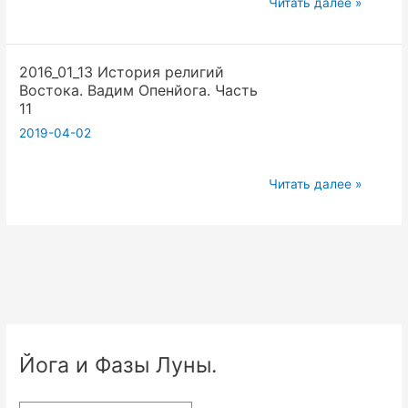
2019_09_16
Читать далее »
История
религий
2016_01_13 История религий
Востока.
Востока. Вадим Опенйога. Часть
Вадим
11
Опенйога.
2019-04-02
Часть
10
2016_01_13
Читать далее »
История
религий
Востока.
Вадим
Опенйога.
Часть
11
Йога и Фазы Луны.