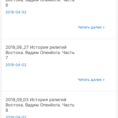
Вадим
6
Опенйога.
2019-04-02
Часть
5
2015_11_14
Читать далее »
История
религий
2019_08_27 История религий
Востока.
Востока. Вадим Опенйога. Часть
Вадим
7
Опенйога.
2019-04-02
Часть
6
2019_08_27
Читать далее »
История
религий
2019_09_03 История религий
Востока.
Востока. Вадим Опенйога. Часть
Вадим
8
Опенйога.
2019-04-02