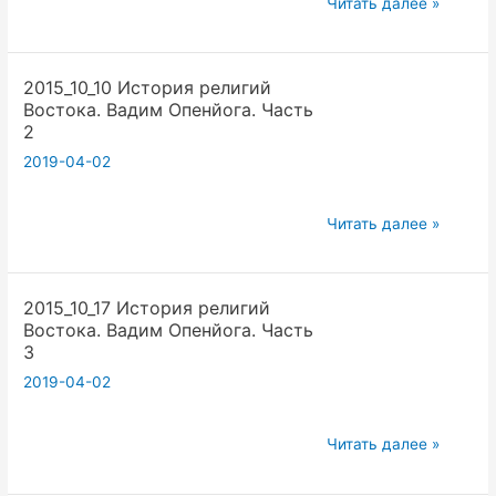
2015_10_03
Читать далее »
История
религий
2015_10_10 История религий
Востока.
Востока. Вадим Опенйога. Часть
Вадим
2
Опенйога.
2019-04-02
Часть
1
2015_10_10
Читать далее »
История
религий
2015_10_17 История религий
Востока.
Востока. Вадим Опенйога. Часть
Вадим
3
Опенйога.
2019-04-02
Часть
2
2015_10_17
Читать далее »
История