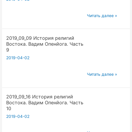
Часть
7
2019_09_03
Читать далее »
История
религий
2019_09_09 История религий
Востока.
Востока. Вадим Опенйога. Часть
Вадим
9
Опенйога.
2019-04-02
Часть
8
2019_09_09
Читать далее »
История
религий
2019_09_16 История религий
Востока.
Востока. Вадим Опенйога. Часть
Вадим
10
Опенйога.
2019-04-02
Часть
9