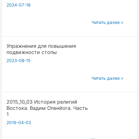
Учения
2024-07-18
кто
прав
20160227
Читать далее »
История
ч14
Вадим
Как
Опенйога
Упражнения для повышения
распространять
подвижности стопы
йогу.
2023-08-15
История
vvz
lec
Упражнения
Читать далее »
istoriya
для
religii
повышения
vostoka
2015_10_03 История религий
подвижности
Востока. Вадим Опенйога. Часть
p14
стопы
1
Вадим
2019-04-02
Опенйога