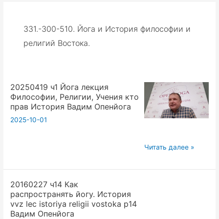
331.-300-510. Йога и История философии и
религий Востока.
20250419 ч1 Йога лекция
Философии, Религии, Учения кто
прав История Вадим Опенйога
2025-10-01
20250419
Читать далее »
ч1
Йога
20160227 ч14 Как
лекция
распространять йогу. История
Философии,
vvz lec istoriya religii vostoka p14
Религии,
Вадим Опенйога