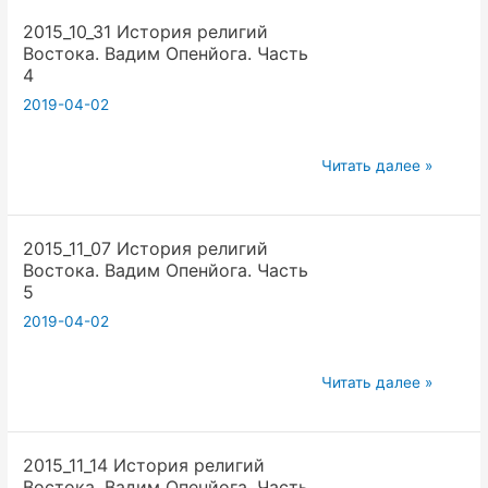
религий
2015_10_31 История религий
Востока.
Востока. Вадим Опенйога. Часть
Вадим
4
Опенйога.
2019-04-02
Часть
3
2015_10_31
Читать далее »
История
религий
2015_11_07 История религий
Востока.
Востока. Вадим Опенйога. Часть
Вадим
5
Опенйога.
2019-04-02
Часть
4
2015_11_07
Читать далее »
История
религий
2015_11_14 История религий
Востока.
Востока. Вадим Опенйога. Часть