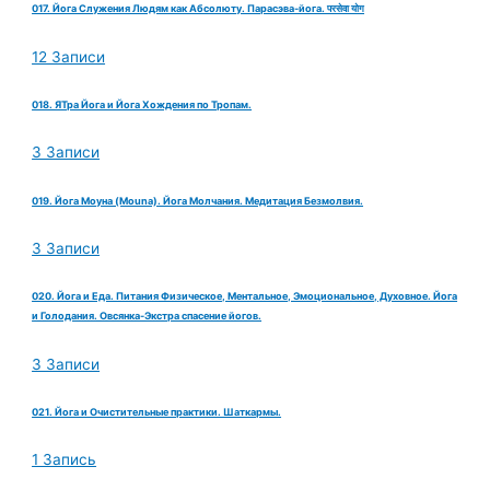
017. Йога Служения Людям как Абсолюту. Парасэва-йога. परसेवा योग
12 Записи
018. ЯТра Йога и Йога Хождения по Тропам.
3 Записи
019. Йога Моуна (Mouna). Йога Молчания. Медитация Безмолвия.
3 Записи
020. Йога и Еда. Питания Физическое, Ментальное, Эмоциональное, Духовное. Йога
и Голодания. Овсянка-Экстра спасение йогов.
3 Записи
021. Йога и Очистительные практики. Шаткармы.
1 Запись