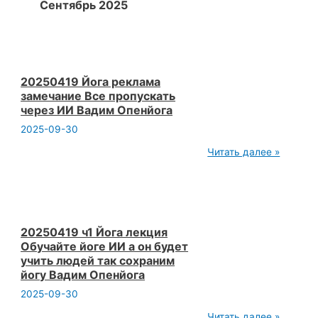
Сентябрь 2025
20250419 Йога реклама
замечание Все пропускать
через ИИ Вадим Опенйога
2025-09-30
20250419
Читать далее »
Йога
реклама
замечание
Все
пропускать
через
ИИ
20250419 ч1 Йога лекция
Вадим
Обучайте йоге ИИ а он будет
Опенйога
учить людей так сохраним
йогу Вадим Опенйога
2025-09-30
20250419
Читать далее »