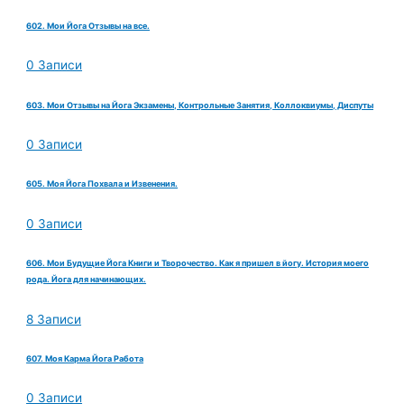
602. Мои Йога Отзывы на все.
0 Записи
603. Мои Отзывы на Йога Экзамены, Контрольные Занятия, Коллоквиумы, Диспуты
0 Записи
605. Моя Йога Похвала и Извенения.
0 Записи
606. Мои Будущие Йога Книги и Творочество. Как я пришел в йогу. История моего
рода. Йога для начинающих.
8 Записи
607. Моя Карма Йога Работа
0 Записи