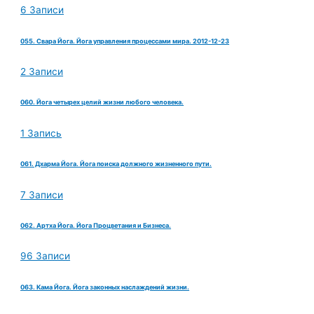
6 Записи
055. Свара Йога. Йога управления процессами мира. 2012-12-23
2 Записи
060. Йога четырех целий жизни любого человека.
1 Запись
061. Дхарма Йога. Йога поиска должного жизненного пути.
7 Записи
062. Артха Йога. Йога Процветания и Бизнеса.
96 Записи
063. Кама Йога. Йога законных наслаждений жизни.