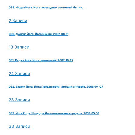
028. Нидра Йога. Йога переходных состояний бытия.
2 Записи
030. Джнана Йога. Йога знания. 2007-08-11
13 Записи
031. Раджа йога. Йога правителей. 2007-10-27
24 Записи
032. Бхакти Йога. Йога Преданности, Эмоций и Чувств. 2008-04-27
23 Записи
033. Йога Рода. Шраддха Йога памятования предков. 2010-05-16
33 Записи