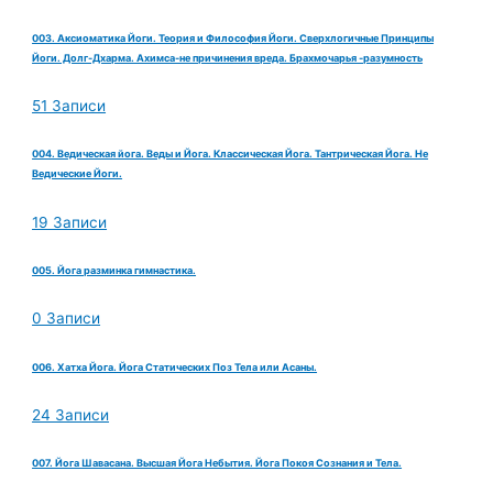
003. Аксиоматика Йоги. Теория и Философия Йоги. Сверхлогичные Принципы
Йоги. Долг-Дхарма. Ахимса-не причинения вреда. Брахмочарья -разумность
51 Записи
004. Ведическая йога. Веды и Йога. Классическая Йога. Тантрическая Йога. Не
Ведические Йоги.
19 Записи
005. Йога разминка гимнастика.
0 Записи
006. Хатха Йога. Йога Статических Поз Тела или Асаны.
24 Записи
007. Йога Шавасана. Высшая Йога Небытия. Йога Покоя Сознания и Тела.