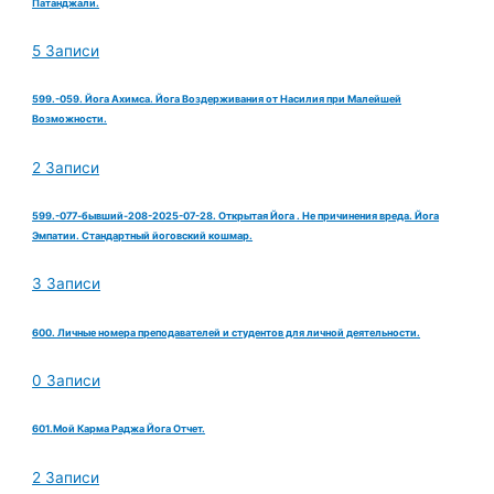
Патанджали.
5 Записи
599.-059. Йога Ахимса. Йога Воздерживания от Насилия при Малейшей
Возможности.
2 Записи
599.-077-бывший-208-2025-07-28. Открытая Йога . Не причинения вреда. Йога
Эмпатии. Стандартный йоговский кошмар.
3 Записи
600. Личные номера преподавателей и студентов для личной деятельности.
0 Записи
601.Мой Карма Раджа Йога Отчет.
2 Записи