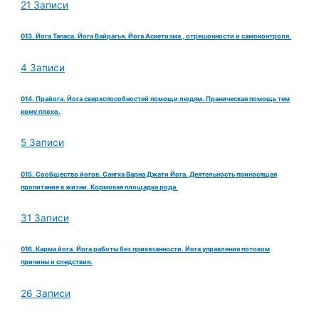
21 Записи
013. Йога Тапаса. Йога Вайрагья. Йога Аскетизма , отрешонности и самоконтроля.
4 Записи
014. Прайога. Йога сверхспособностей помощи людям. Праническая помощь тем
кому плохо.
5 Записи
015. Сообщество йогов. Сангха Варна Джати Йога. Деятельность приносящая
пропитание в жизни. Кормовая площадка рода.
31 Записи
016. Карма йога. Йога работы без привязанности. Йога управления потоком
причины и следствия.
26 Записи