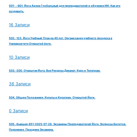
501- .-801. Йога Архив Глобальный для преподавателей и обучение ИИ. Как его
создавать.
16 Записи
502.-123. Йога Учебный План на 40 лет. Организация учебного процесса в
Университете Открытой йоги.
10 Записи
503.-200. Открытая Йога. Все Ресурсы Деканат. Курс и Телеграм.
36 Записи
504. Общие Положения. Культы и Культики. Открытой Йоги.
0 Записи
505.-бывшая-851-2025-07-28. Экзамены Преподавателей Йоги. Вопросы Билетов.
Пояснения. Праздник Экзамена.