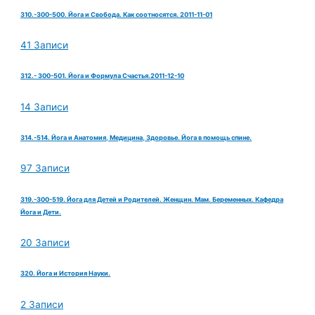
310.-300-500. Йога и Свобода. Как соотносятся. 2011-11-01
41 Записи
312.- 300-501. Йога и Формула Счастья.2011-12-10
14 Записи
314.-514. Йога и Анатомия, Медицина, Здоровье. Йога в помощь спине.
97 Записи
319.-300-519. Йога для Детей и Родителей. Женщин. Мам. Беременных. Кафедра
Йога и Дети.
20 Записи
320. Йога и История Науки.
2 Записи