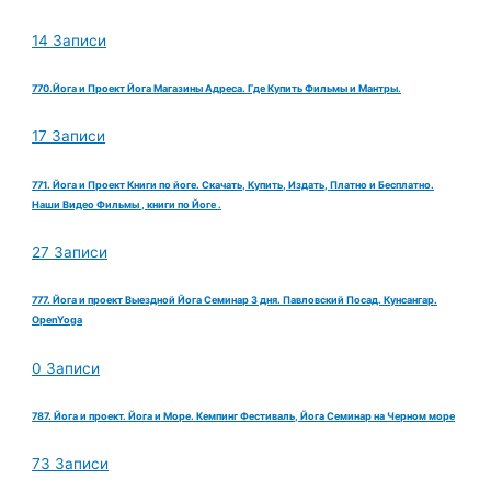
14 Записи
770.Йога и Проект Йога Магазины Адреса. Где Купить Фильмы и Мантры.
17 Записи
771. Йога и Проект Книги по йоге. Скачать, Купить, Издать, Платно и Бесплатно.
Наши Видео Фильмы , книги по Йоге .
27 Записи
777. Йога и проект Выездной Йога Семинар 3 дня. Павловский Посад. Кунсангар.
OpenYoga
0 Записи
787. Йога и проект. Йога и Море. Кемпинг Фестиваль, Йога Семинар на Черном море
73 Записи