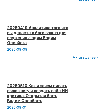
ч1
Йога
лекция
Обучайте
йоге
ИИ
а
20250419 Аналитика того что
он
вы делаете в йоге важна для
будет
служения людям Вадим
учить
Опенйога
людей
так
2025-09-09
сохраним
йогу
20250419
Читать далее »
Вадим
Аналитика
Опенйога
того
что
вы
делаете
в
йоге
20250510 Как и зачем писать
важна
свою книгу и создать себе ИИ
для
критика. Открытая йога.
служения
Вадим Опенйога.
людям
Вадим
2025-09-01
Опенйога