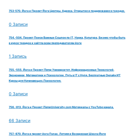
753-570. Йога и Проект Йога Центры. Адреса. Открытие и поддержание в городах.
0 Записи
754.-504. Проект Поиск Важных Ссылок по IT, Наука, Культура, Бизнес чтобы быть
в курсе трендов и хайтпа всем преподавателям йоги
1 Запись
755.-555. Йога и Проект iTemp Университет. Информационных Технологий,
Экономики, Математики и Психологии. Путь в IT с Нуля. Бесплатные Онлайн ИТ
Курсы для Начинающих.Психология.
0 Записи
756.-813. Йога и Проект iTempUniversity.com Материалы с YouTube канала.
66 Записи
757.-870. Йога и проект йога Пэлас. Летняя и Воскресная Школа Йоги