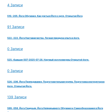
4 Записи
510.-205. Йога Обучения. Как учиться Йоге с нуля. Открытая Йога
91 Записи
522.-222. Йога Наставничества. Личная передача опыта в йоге.
0 Записи
525.-бывшая-507-2025-07-28. Научный коллоквиумы Открытой йоги.
0 Записи
526.-206. Йога Преподавания. Подготовительная группа. Подготовка инструкторов
йоги. Открытая Йога.
139 Записи
599.-058. Йога Свадхьяя. Йога Непрерывного Обучения и Самообразования в Йоге