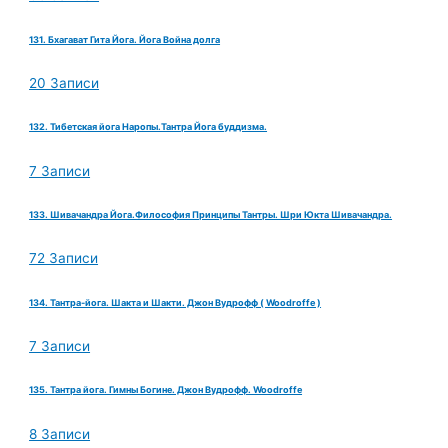
131. Бхагават Гита Йога. Йога Война долга
20 Записи
132. Тибетская йога Наропы.Тантра Йога буддизма.
7 Записи
133. Шивачандра Йога.Философия Принципы Тантры. Шри Юкта Шивачандра.
72 Записи
134. Тантра-йога. Шакта и Шакти. Джон Вудрофф ( Woodroffe )
7 Записи
135. Тантра йога. Гимны Богине. Джон Вудрофф. Woodroffe
8 Записи