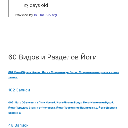
60 Видов и Разделов Йоги
001. Йога Образа Жизни. Йога в Современную Эпоху. Сохранения импульса жизни и
знания.
102 Записи
002. Йога Обучения из Пяти Частей. Йога-Чтения Вслух. Йога-Написания Рукой.
Йога-Передача Знания от Человека. Йога-Постоянное Памятованье. Йога-Диспута
Экзамена
46 Записи