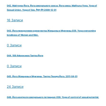
042. Майтхуна-Йога. Йога сексуального союза. Йога секса. Maithuna Yoga. Yoga of
Sexual-Union. Yoga of Sex. मैथुन-योग 2009-12-01
16 Записи
043. Йога преодоление одиночества Женщины и Мужчины.039. Yoga overcoming
loneliness of Women and Men.
0 Записи
044. 108 Афоризмов Тантра Йоги
0 Записи
045. Йога Женщины и Мужчины. Тантра Триада Йога. 2011-04-01
24 Записи
046. Йога контроля сексуального потенциал.038. Yoga of control of sexual potential.