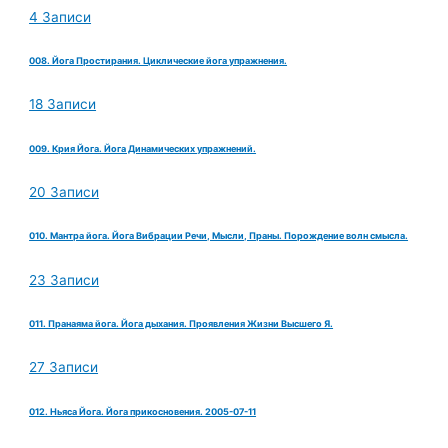
4 Записи
008. Йога Простирания. Циклические йога упражнения.
18 Записи
009. Крия Йога. Йога Динамических упражнений.
20 Записи
010. Мантра йога. Йога Вибрации Речи, Мысли, Праны. Порождение волн смысла.
23 Записи
011. Пранаяма йога. Йога дыхания. Проявления Жизни Высшего Я.
27 Записи
012. Ньяса Йога. Йога прикосновения. 2005-07-11