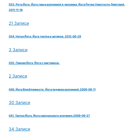
033. Рита Йога. Йога танца вселенной и человека. Йога Ритма Уместости Действий.
2011-11-18
21 Записи
034. Натья Йога. Йога театра и актеров. 2012-06-29
3 Записи
035. Парная Йога. Йога с партнером.
2 Записи
040. Йога Влюбленности. Йога подарка вселенной.2009-09-11
30 Записи
041. Тантра Йога. Йога сексуального влечения.2009-09-27
34 Записи