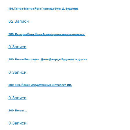
136.Тантра-Мантра Йога Гирлянда букв. Д. Вудрофф
62 Записи
200. История Йоги. Йога Асаны в различных источниках.
0 Записи
280. Йога и Биографии. Джон Джордж Вудрофф. и другие.
0 Записи
300-560. Йога и Искусственный Интеллект. ИИ.
0 Записи
300. Йога и ...
0 Записи