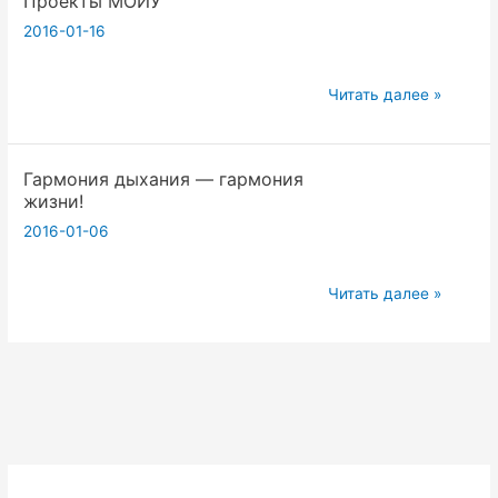
Проекты МОЙУ
современного
2016-01-16
человека
Проекты
Читать далее »
МОЙУ
Гармония дыхания — гармония
жизни!
2016-01-06
Гармония
Читать далее »
дыхания
—
гармония
жизни!