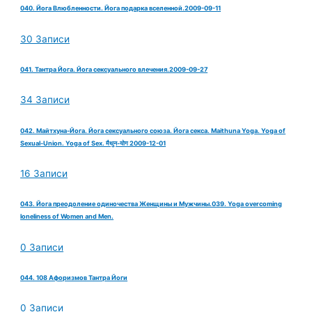
040. Йога Влюбленности. Йога подарка вселенной.2009-09-11
30 Записи
041. Тантра Йога. Йога сексуального влечения.2009-09-27
34 Записи
042. Майтхуна-Йога. Йога сексуального союза. Йога секса. Maithuna Yoga. Yoga of
Sexual-Union. Yoga of Sex. मैथुन-योग 2009-12-01
16 Записи
043. Йога преодоление одиночества Женщины и Мужчины.039. Yoga overcoming
loneliness of Women and Men.
0 Записи
044. 108 Афоризмов Тантра Йоги
0 Записи