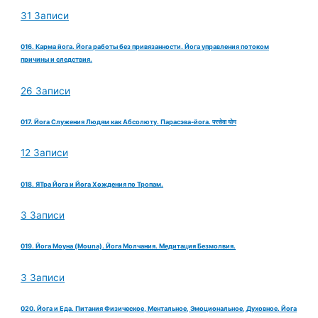
31 Записи
016. Карма йога. Йога работы без привязанности. Йога управления потоком
причины и следствия.
26 Записи
017. Йога Служения Людям как Абсолюту. Парасэва-йога. परसेवा योग
12 Записи
018. ЯТра Йога и Йога Хождения по Тропам.
3 Записи
019. Йога Моуна (Mouna). Йога Молчания. Медитация Безмолвия.
3 Записи
020. Йога и Еда. Питания Физическое, Ментальное, Эмоциональное, Духовное. Йога