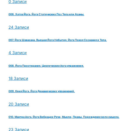
0 Записи
006. Хатха Йога. Йога Статических Поз Тела или Асаны.
24 Записи
007. Йога Шавасана. Высшая Йога Небытия. Йога Покоя Сознания и Тела.
4 Записи
008. Йога Простирания. Циклические йога упражнения.
18 Записи
009. Крия Йога. Йога Динамических упражнений.
20 Записи
010. Мантра йога. Йога Вибрации Речи, Мысли, Праны. Порождение волн смысла.
23 Записи