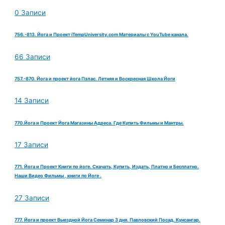
0 Записи
756.-813. Йога и Проект iTempUniversity.com Материалы с YouTube канала.
66 Записи
757.-870. Йога и проект йога Пэлас. Летняя и Воскресная Школа Йоги
14 Записи
770.Йога и Проект Йога Магазины Адреса. Где Купить Фильмы и Мантры.
17 Записи
771. Йога и Проект Книги по йоге. Скачать, Купить, Издать, Платно и Бесплатно.
Наши Видео Фильмы , книги по Йоге .
27 Записи
777. Йога и проект Выездной Йога Семинар 3 дня. Павловский Посад. Кунсангар.