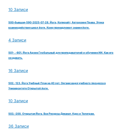
10 Записи
500-бывшая-590-2025-07-28. Йога, Копирайт, Авторские Права. Этика
взаимодействия школ йоги. Кому принадлежит знания йоги.
4 Записи
501- .-801. Йога Архив Глобальный для преподавателей и обучение ИИ. Как его
создавать.
16 Записи
502.-123. Йога Учебный План на 40 лет. Организация учебного процесса в
Университете Открытой йоги.
10 Записи
503.-200. Открытая Йога. Все Ресурсы Деканат. Курс и Телеграм.
36 Записи