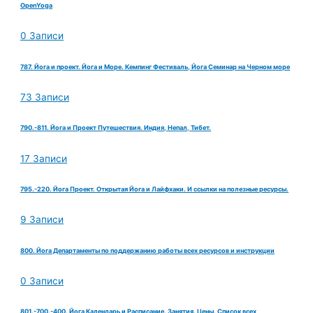
OpenYoga
0 Записи
787. Йога и проект. Йога и Море. Кемпинг Фестиваль, Йога Семинар на Черном море
73 Записи
790.-811. Йога и Проект Путешествия. Индия, Непал, Тибет.
17 Записи
795.-220. Йога Проект. Открытая Йога и Лайфхаки. И ссылки на полезные ресурсы.
9 Записи
800. Йога Департаменты по поддержанию работы всех ресурсов и инструкции
0 Записи
801.-700.-400. Йога Календарь и Расписание. Занятия. Цены. Список всех