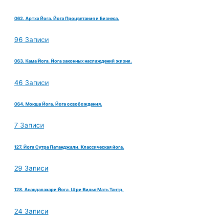
062. Артха Йога. Йога Процветания и Бизнеса.
96 Записи
063. Кама Йога. Йога законных наслаждений жизни.
46 Записи
064. Мокша Йога. Йога освобождения.
7 Записи
127. Йога Сутра Патанджали. Классическая йога.
29 Записи
128. Анандалахари Йога. Шри Видья Мать Тантр.
24 Записи