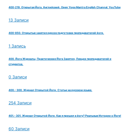
400-219. Открытая Йога. Английский. Open Yoga Mantra English Channal. YouTube
13 Записи
400-850. Открытые занятия курсов подготовки преподавателей йоги.
1 Запись
400. Йога Журналы, Практические Йога Занятия, Лекции преподавателей и
студентов.
0 Записи
400.- 300. Журнал Открытой Йоги. Статьи на русском языке.
254 Записи
401.- 301. Журнал Открытой Йоги. Как я пришел в йогу? Реальные Истории о Йоге!
60 Записи