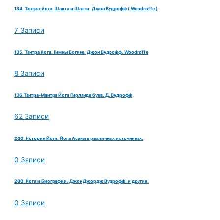
134. Тантра-йога. Шакта и Шакти. Джон Вудрофф ( Woodroffe )
7 Записи
135. Тантра йога. Гимны Богине. Джон Вудрофф. Woodroffe
8 Записи
136.Тантра-Мантра Йога Гирлянда букв. Д. Вудрофф
62 Записи
200. История Йоги. Йога Асаны в различных источниках.
0 Записи
280. Йога и Биографии. Джон Джордж Вудрофф. и другие.
0 Записи