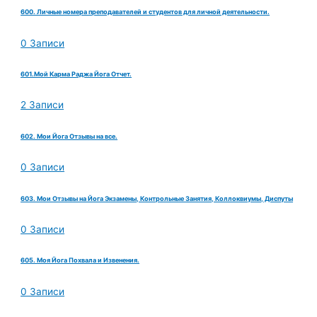
600. Личные номера преподавателей и студентов для личной деятельности.
0 Записи
601.Мой Карма Раджа Йога Отчет.
2 Записи
602. Мои Йога Отзывы на все.
0 Записи
603. Мои Отзывы на Йога Экзамены, Контрольные Занятия, Коллоквиумы, Диспуты
0 Записи
605. Моя Йога Похвала и Извенения.
0 Записи