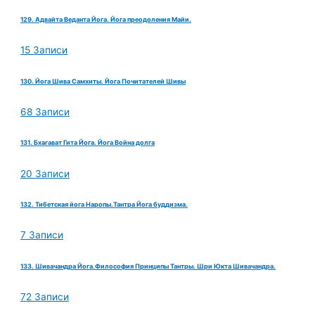
129. Адвайта Веданта Йога. Йога преодоления Майи.
15 Записи
130. Йога Шива Самхиты. Йога Почитателей Шивы
68 Записи
131. Бхагават Гита Йога. Йога Война долга
20 Записи
132. Тибетская йога Наропы.Тантра Йога буддизма.
7 Записи
133. Шивачандра Йога.Философия Принципы Тантры. Шри Юкта Шивачандра.
72 Записи