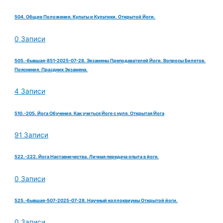
504. Общие Положения. Культы и Культики. Открытой Йоги.
0 Записи
505.-бывшая-851-2025-07-28. Экзамены Преподавателей Йоги. Вопросы Билетов.
Пояснения. Праздник Экзамена.
4 Записи
510.-205. Йога Обучения. Как учиться Йоге с нуля. Открытая Йога
91 Записи
522.-222. Йога Наставничества. Личная передача опыта в йоге.
0 Записи
525.-бывшая-507-2025-07-28. Научный коллоквиумы Открытой йоги.
0 Записи