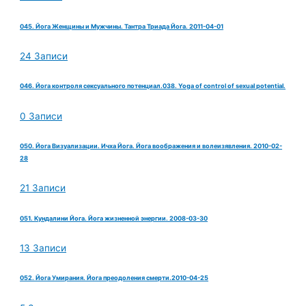
045. Йога Женщины и Мужчины. Тантра Триада Йога. 2011-04-01
24 Записи
046. Йога контроля сексуального потенциал.038. Yoga of control of sexual potential.
0 Записи
050. Йога Визуализации. Ичха Йога. Йога воображения и волеизявления. 2010-02-
28
21 Записи
051. Кундалини Йога. Йога жизненной энергии. 2008-03-30
13 Записи
052. Йога Умирания. Йога преодоления смерти.2010-04-25