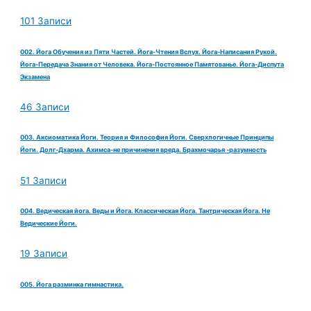
101 Записи
002. Йога Обучения из Пяти Частей. Йога-Чтения Вслух. Йога-Написания Рукой.
Йога-Передача Знания от Человека. Йога-Постоянное Памятованье. Йога-Диспута
Экзамена
46 Записи
003. Аксиоматика Йоги. Теория и Философия Йоги. Сверхлогичные Принципы
Йоги. Долг-Дхарма. Ахимса-не причинения вреда. Брахмочарья -разумность
51 Записи
004. Ведическая йога. Веды и Йога. Классическая Йога. Тантрическая Йога. Не
Ведические Йоги.
19 Записи
005. Йога разминка гимнастика.