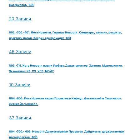
материалов.-600
20 Записи
802.-700.-401. Йога Новости. Главные Новости. Семинары, занятия, ретриты,
практики йогой. Когда и где проходят.-601
46 Записи
803.-711. Йога Новости наших Учебных Департаментов, Занятия. Мероприятия.
Экзамениы. КЗ, СЗ, УПЗ, МОЙУ
10 Записи
804.-605. Йога Новости наших Проектов и Кафедр. Фестивалей и Семинаров
Летняя Йога Школа.
37 Записи
804.-700.- 403. Новости Дружественных Проектов. Дайджесты дружественных
йога проектов.-603