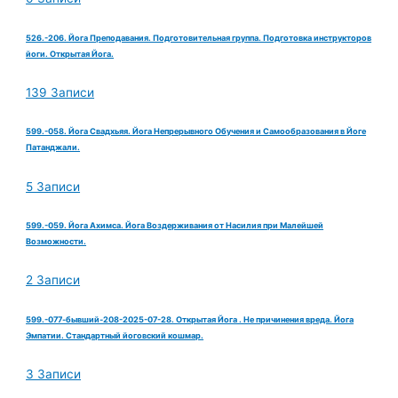
526.-206. Йога Преподавания. Подготовительная группа. Подготовка инструкторов
йоги. Открытая Йога.
139 Записи
599.-058. Йога Свадхьяя. Йога Непрерывного Обучения и Самообразования в Йоге
Патанджали.
5 Записи
599.-059. Йога Ахимса. Йога Воздерживания от Насилия при Малейшей
Возможности.
2 Записи
599.-077-бывший-208-2025-07-28. Открытая Йога . Не причинения вреда. Йога
Эмпатии. Стандартный йоговский кошмар.
3 Записи