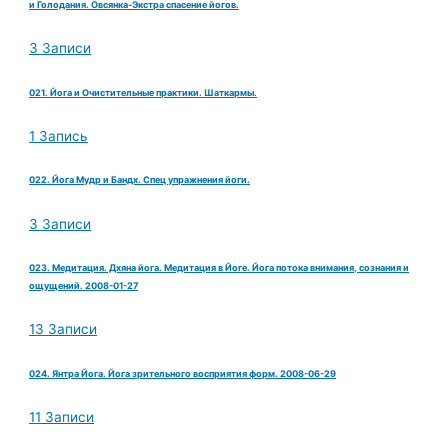
и Голодания. Овсянка-Экстра спасение йогов.
3 Записи
021. Йога и Очистительные практики. Шаткармы.
1 Запись
022. Йога Мудр и Бандх. Спец упражнения йоги.
3 Записи
023. Медитация. Дхяна йога. Медитация в Йоге. Йога потока внимания, сознания и
ощущений. 2008-01-27
13 Записи
024. Янтра Йога. Йога зрительного восприятия форм. 2008-06-29
11 Записи