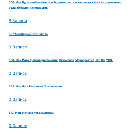
606. Мои Будущие Йога Книги и Творочество. Как я пришел в йогу. История моего
рода. Йога для начинающих.
8 Записи
607. Моя Карма Йога Работа
0 Записи
608. Мои Йога Трансляции Занятий, Экзаменов, Меропреятий, СЗ, КЗ, УПЗ.
0 Записи
609. Моя Йога Реклама и Презентации.
0 Записи
610. Мои статьи в йога журналы.
0 Записи