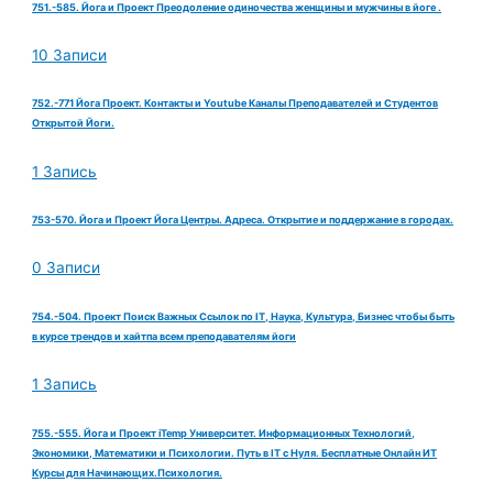
751.-585. Йога и Проект Преодоление одиночества женщины и мужчины в йоге .
10 Записи
752.-771 Йога Проект. Контакты и Youtube Каналы Преподавателей и Студентов
Открытой Йоги.
1 Запись
753-570. Йога и Проект Йога Центры. Адреса. Открытие и поддержание в городах.
0 Записи
754.-504. Проект Поиск Важных Ссылок по IT, Наука, Культура, Бизнес чтобы быть
в курсе трендов и хайтпа всем преподавателям йоги
1 Запись
755.-555. Йога и Проект iTemp Университет. Информационных Технологий,
Экономики, Математики и Психологии. Путь в IT с Нуля. Бесплатные Онлайн ИТ
Курсы для Начинающих.Психология.