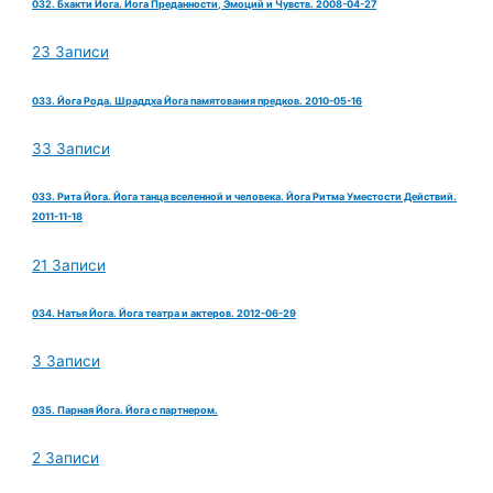
032. Бхакти Йога. Йога Преданности, Эмоций и Чувств. 2008-04-27
23 Записи
033. Йога Рода. Шраддха Йога памятования предков. 2010-05-16
33 Записи
033. Рита Йога. Йога танца вселенной и человека. Йога Ритма Уместости Действий.
2011-11-18
21 Записи
034. Натья Йога. Йога театра и актеров. 2012-06-29
3 Записи
035. Парная Йога. Йога с партнером.
2 Записи