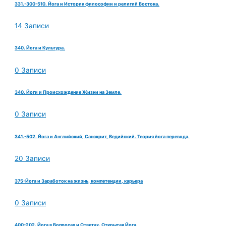
331.-300-510. Йога и История философии и религий Востока.
14 Записи
340. Йога и Культура.
0 Записи
340. Йоги и Происхождение Жизни на Земле.
0 Записи
341.-502. Йога и Английский, Санскрит, Ведийский. Теория йога перевода.
20 Записи
375-Йога и Заработок на жизнь, компетенции, карьера
0 Записи
400-202. Йога в Вопросах и Ответах. Открытая Йога.