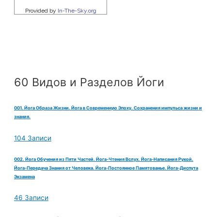
60 Видов и Разделов Йоги
001. Йога Образа Жизни. Йога в Современную Эпоху. Сохранения импульса жизни и
знания.
104 Записи
002. Йога Обучения из Пяти Частей. Йога-Чтения Вслух. Йога-Написания Рукой.
Йога-Передача Знания от Человека. Йога-Постоянное Памятованье. Йога-Диспута
Экзамена
46 Записи