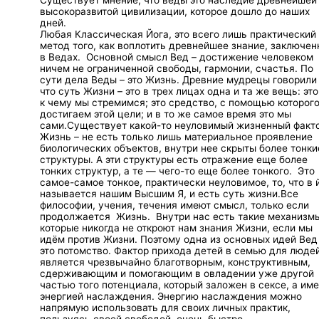
Существует мнение, что веды это наследие древнейшей
высокоразвитой цивилизации, которое дошло до наших
дней.
Любая Классическая Йога, это всего лишь практический
метод того, как воплотить древнейшее знание, заключен
в Ведах. Основной смысл Вед – достижение человеком
ничем не ограниченной свободы, гармонии, счастья. По
сути дела Веды – это Жизнь. Древние мудрецы говорил
что суть Жизни – это в трех лицах одна и та же вещь: это
к чему мы стремимся; это средство, с помощью которог
достигаем этой цели; и в то же самое время это мы
сами.Существует какой-то неуловимый жизненный факт
Жизнь – не есть только лишь материальное проявление
биологических объектов, внутри нее скрыты более тонки
структуры. А эти структуры есть отражение еще более
тонких структур, а те — чего-то еще более тонкого. Это
самое-самое тонкое, практически неуловимое, то, что в 
называется нашим Высшим Я, и есть суть жизни.Все
философии, учения, течения имеют смысл, только если
продолжается Жизнь. Внутри нас есть такие механизм
которые никогда не откроют нам знания Жизни, если мы
идём против Жизни. Поэтому одна из основных идей Ве
это потомство. Фактор прихода детей в семью для люде
является чрезвычайно благотворным, конструктивным,
сдерживающим и помогающим в овладении уже другой
частью того потенциала, который заложен в сексе, а им
энергией наслаждения. Энергию наслаждения можно
напрямую использовать для своих личных практик,