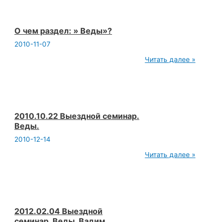
X.
(перевод
Т.Я.
Елизаренкова)
О чем раздел: » Веды»?
2010-11-07
О
Читать далее »
чем
раздел:
»
Веды»?
2010.10.22 Выездной семинар.
Веды.
2010-12-14
2010.10.22
Читать далее »
Выездной
семинар.
Веды.
2012.02.04 Выездной
семинар. Веды. Вадим