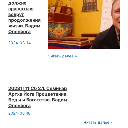
должно
в
вращаться
Йоге.
Вадим
вокруг
Опенйога
продолжения
жизни. Вадим
Опенйога
2024-03-14
20240218д3ч11
Читать далее »
В
Йоге
Все
должно
вращаться
вокруг
продолжения
20231111 Сб 2.1. Семинар
жизни.
Артха Йога Процветания.
Вадим
Веды и Богатство. Вадим
Опенйога
Опенйога
2024-08-18
20231111
Читать далее »
Сб