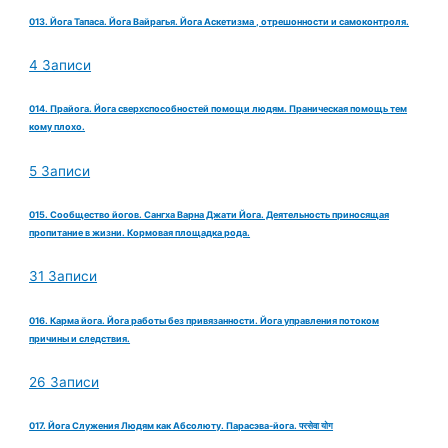
013. Йога Тапаса. Йога Вайрагья. Йога Аскетизма , отрешонности и самоконтроля.
4 Записи
014. Прайога. Йога сверхспособностей помощи людям. Праническая помощь тем
кому плохо.
5 Записи
015. Сообщество йогов. Сангха Варна Джати Йога. Деятельность приносящая
пропитание в жизни. Кормовая площадка рода.
31 Записи
016. Карма йога. Йога работы без привязанности. Йога управления потоком
причины и следствия.
26 Записи
017. Йога Служения Людям как Абсолюту. Парасэва-йога. परसेवा योग