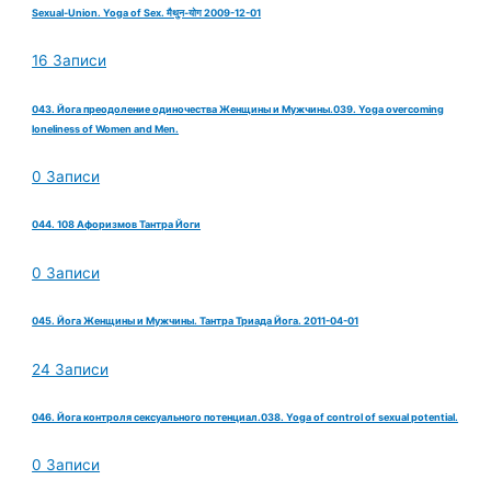
Sexual-Union. Yoga of Sex. मैथुन-योग 2009-12-01
16 Записи
043. Йога преодоление одиночества Женщины и Мужчины.039. Yoga overcoming
loneliness of Women and Men.
0 Записи
044. 108 Афоризмов Тантра Йоги
0 Записи
045. Йога Женщины и Мужчины. Тантра Триада Йога. 2011-04-01
24 Записи
046. Йога контроля сексуального потенциал.038. Yoga of control of sexual potential.
0 Записи