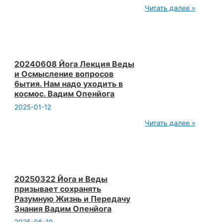
высшие
20240302
Читать далее »
касты
Йога
Вадим
лекция.
Опенйога
Йога
Веды
Свобода.
Йога
для
20240608 Йога Лекция Веды
Высших
и Осмысление вопросов
каст.
бытия. Нам надо уходить в
Работать
космос. Вадим Опенйога
Надо.
Вадим
2025-01-12
Опенйога
20240608
Читать далее »
Йога
Лекция
Веды
и
Осмысление
вопросов
бытия.
20250322 Йога и Веды
Нам
призывает сохранять
надо
Разумную Жизнь и Передачу
уходить
Знания Вадим Опенйога
в
космос.