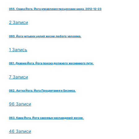
055. Свара Йога. Йога управления процессами мира. 2012-12-23
2 Записи
060. Йога четырех целий жизни любого человека.
1 Запись
061. Дхарма Йога. Йога поиска должного жизненного пути.
7 Записи
062. Артха Йога. Йога Процветания и Бизнеса.
96 Записи
063. Кама Йога. Йога законных наслаждений жизни.
46 Записи