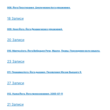
008. Йога Простирания. Циклические йога упражнения.
18 Записи
009. Крия Йога. Йога Динамических упражнений.
20 Записи
010. Мантра йога. Йога Вибрации Речи, Мысли, Праны. Порождение волн смысла.
23 Записи
011. Пранаяма йога. Йога дыхания. Проявления Жизни Высшего Я.
27 Записи
012. Ньяса Йога. Йога прикосновения. 2005-07-11
21 Записи