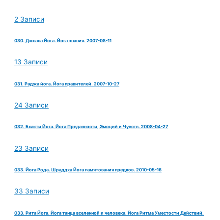
2 Записи
030. Джнана Йога. Йога знания. 2007-08-11
13 Записи
031. Раджа йога. Йога правителей. 2007-10-27
24 Записи
032. Бхакти Йога. Йога Преданности, Эмоций и Чувств. 2008-04-27
23 Записи
033. Йога Рода. Шраддха Йога памятования предков. 2010-05-16
33 Записи
033. Рита Йога. Йога танца вселенной и человека. Йога Ритма Уместости Действий.