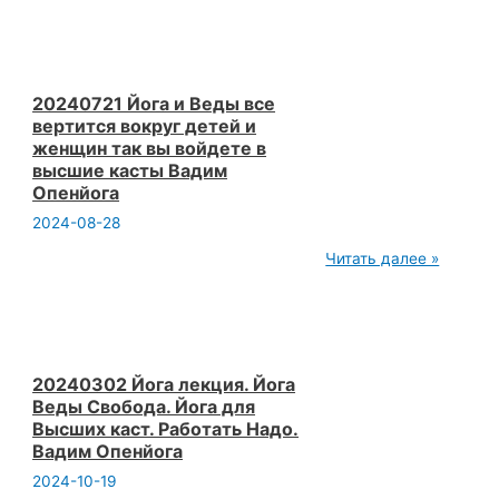
2.1.
Семинар
Артха
Йога
Процветания.
Веды
20240721 Йога и Веды все
и
вертится вокруг детей и
Богатство.
женщин так вы войдете в
Вадим
высшие касты Вадим
Опенйога
Опенйога
2024-08-28
20240721
Читать далее »
Йога
и
Веды
все
вертится
вокруг
детей
20240302 Йога лекция. Йога
и
Веды Свобода. Йога для
женщин
Высших каст. Работать Надо.
так
Вадим Опенйога
вы
войдете
2024-10-19
в