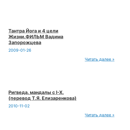
за
жемчугом
Тантра Йога и 4 цели
Жизни.ФИЛЬМ Вадима
Запорожцева
2009-01-26
Тантра
Читать далее »
Йога
и
4
цели
Жизни.ФИЛЬМ
Вадима
Запорожцева
Ригведа. мандалы с I-X.
(перевод Т.Я. Елизаренкова)
2010-11-02
Ригведа.
Читать далее »
мандалы
с
I-