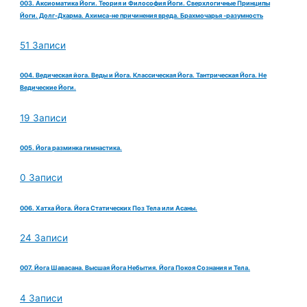
003. Аксиоматика Йоги. Теория и Философия Йоги. Сверхлогичные Принципы
Йоги. Долг-Дхарма. Ахимса-не причинения вреда. Брахмочарья -разумность
51 Записи
004. Ведическая йога. Веды и Йога. Классическая Йога. Тантрическая Йога. Не
Ведические Йоги.
19 Записи
005. Йога разминка гимнастика.
0 Записи
006. Хатха Йога. Йога Статических Поз Тела или Асаны.
24 Записи
007. Йога Шавасана. Высшая Йога Небытия. Йога Покоя Сознания и Тела.
4 Записи