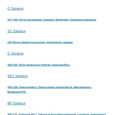
0 Записи
341.-502. Йога и Английский, Санскрит, Ведийский. Теория йога перевода.
20 Записи
375-Йога и Заработок на жизнь, компетенции, карьера
0 Записи
400-202. Йога в Вопросах и Ответах. Открытая Йога.
262 Записи
400-209. Открытая Йога. Практические занятия Йогой. Мастерклассы.
Воркшопы.УПЗ.
86 Записи
400-210. Открытой Йога. Лекции по йоге преподавателей, студентов, выпускников.