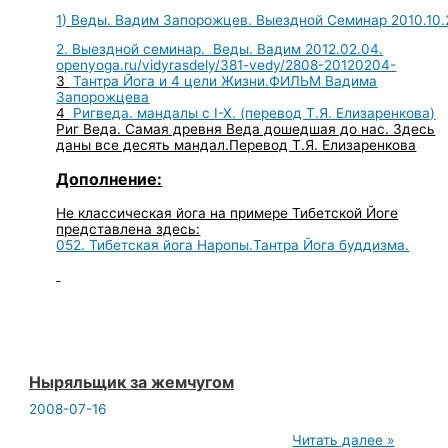
1)
Веды. Вадим Запорожцев. Выездной Семинар 2010.10.
2. Выездной семинар. Веды. Вадим 2012.02.04.
openyoga.ru/vidyrasdely/381-vedy/2808-20120204-
3
Тантра Йога и 4 цели Жизни.ФИЛЬМ Вадима
Запорожцева
4
Ригведа. мандалы с I-X. (перевод Т.Я. Елизаренкова)
Риг Веда. Самая древня Веда дошедшая до нас. Здесь
даны все десять мандал.Перевод Т.Я. Елизаренкова
Дополнение:
Не классическая йога на примере Тибетской Йоге
представлена здесь:
052. Тибетская йога Наропы.Тантра Йога буддизма.
Ныряльщик за жемчугом
2008-07-16
Ныряльщик
Читать далее »