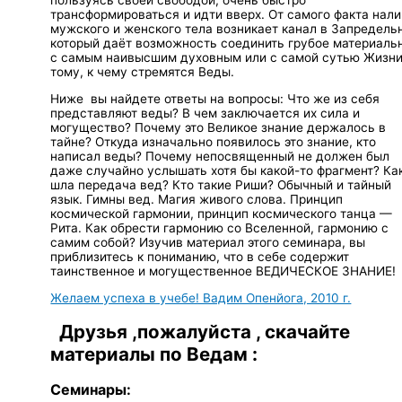
пользуясь своей свободой, очень быстро
трансформироваться и идти вверх. От самого факта нал
мужского и женского тела возникает канал в Запредель
который даёт возможность соединить грубое материаль
с самым наивысшим духовным или с самой сутью Жизн
тому, к чему стремятся Веды.
Ниже вы найдете ответы на вопросы: Что же из себя
представляют веды? В чем заключается их сила и
могущество? Почему это Великое знание держалось в
тайне? Откуда изначально появилось это знание, кто
написал веды? Почему непосвященный не должен был
даже случайно услышать хотя бы какой-то фрагмент? Ка
шла передача вед? Кто такие Риши? Обычный и тайный
язык. Гимны вед. Магия живого слова. Принцип
космической гармонии, принцип космического танца —
Рита. Как обрести гармонию со Вселенной, гармонию с
самим собой? Изучив материал этого семинара, вы
приблизитесь к пониманию, что в себе содержит
таинственное и могущественное ВЕДИЧЕСКОЕ ЗНАНИЕ!
Желаем успеха в учебе! Вадим Опенйога, 2010 г.
Друзья ,пожалуйста , скачайте
материалы по Ведам :
Семинары: