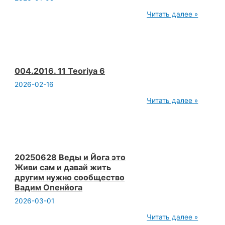
20250626
Читать далее »
Йога
преодоление
одиночества
Тантра
Триада
Инструкция
как
004.2016. 11 Teoriya 6
устранить
2026-02-16
сбой
на
004.2016.
Читать далее »
сайте
11
Вадим
Teoriya
О
6
20250628 Веды и Йога это
Живи сам и давай жить
другим нужно сообщество
Вадим Опенйога
2026-03-01
20250628
Читать далее »
Веды