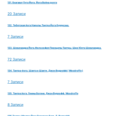
131. Бхагават Гита Йога. Йога Война долга
20 Записи
132. Тибетская йога Наропы.Тантра Йога буддизма.
7 Записи
133. Шивачандра Йога.Философия Принципы Тантры. Шри Юкта Шивачандра.
72 Записи
134. Тантра-йога. Шакта и Шакти. Джон Вудрофф ( Woodroffe )
7 Записи
135. Тантра йога. Гимны Богине. Джон Вудрофф. Woodroffe
8 Записи
136.Тантра-Мантра Йога Гирлянда букв. Д. Вудрофф