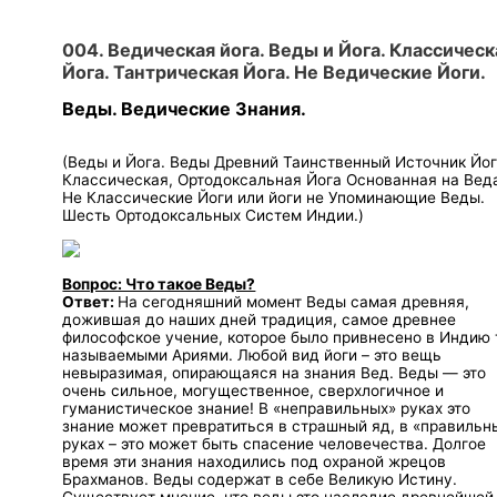
004. Ведическая йога. Веды и Йога. Классическ
Йога. Тантрическая Йога. Не Ведические Йоги.
Веды. Ведические Знания.
(Веды и Йога. Веды Древний Таинственный Источник Йог
Классическая, Ортодоксальная Йога Основанная на Вед
Не Классические Йоги или йоги не Упоминающие Веды.
Шесть Ортодоксальных Систем Индии.)
Вопрос: Что такое Веды?
Ответ:
На сегодняшний момент Веды самая древняя,
дожившая до наших дней традиция, самое древнее
философское учение, которое было привнесено в Индию 
называемыми Ариями. Любой вид йоги – это вещь
невыразимая, опирающаяся на знания Вед. Веды — это
очень сильное, могущественное, сверхлогичное и
гуманистическое знание! В «неправильных» руках это
знание может превратиться в страшный яд, в «правильн
руках – это может быть спасение человечества. Долгое
время эти знания находились под охраной жрецов
Брахманов. Веды содержат в себе Великую Истину.