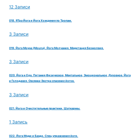
12 Записи
018. ЯТра Йога и Йога Хождения по Тропам.
3 Записи
019. Йога Моуна (Mouna). Йога Молчания. Медитация Безмолвия.
3 Записи
020. Йога и Еда. Питания Физическое, Ментальное, Эмоциональное, Духовное. Йога
и Голодания. Овсянка-Экстра спасение йогов.
3 Записи
021. Йога и Очистительные практики. Шаткармы.
1 Запись
022. Йога Мудр и Бандх. Спец упражнения йоги.