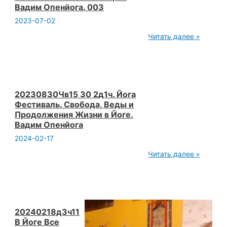
Вадим Опенйога. 003
читать?
2023-07-02
20230625
Читать далее »
Йога
и
Веды
что
это.
Причем
здесь
20230830Чв15 30 2д1ч. Йога
Жизнь
Фестиваль. Свобода, Веды и
и
Продолжения Жизни в Йоге.
Советская
Вадим Опенйога
Интеллигенция.
Вадим
2024-02-17
Опенйога.
003
20230830Чв15
Читать далее »
30
2д1ч.
Йога
Фестиваль.
Свобода,
Веды
и
20240218д3ч11
Продолжения
В Йоге Все
Жизни