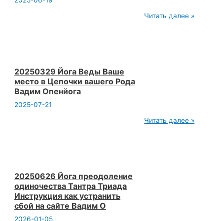
2025-06-19
Вадим
Опенйога
20250322
Читать далее »
Йога
и
Веды
призывает
сохранять
Разумную
Жизнь
20250329 Йога Веды Ваше
и
место в Цепочки вашего Рода
Передачу
Вадим Опенйога
Знания
Вадим
2025-07-21
Опенйога
20250329
Читать далее »
Йога
Веды
Ваше
место
в
Цепочки
вашего
20250626 Йога преодоление
Рода
одиночества Тантра Триада
Вадим
Инструкция как устранить
Опенйога
сбой на сайте Вадим О
2026-01-05