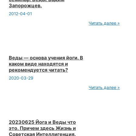
Запорожцев.
2012-04-01
2012.02.04
Читать далее »
Выездной
семинар.
Веды.
Вадим
Запорожцев.
Веды — основа учения йоги. В
каком виде находятся и
рекомендуется читать?
2020-03-29
Веды
Читать далее »
—
основа
учения
йоги.
В
каком
виде
20230625 Йога и Веды что
находятся
это. Причем здесь Жизнь и
и
Советская Интеллигенция.
рекомендуется