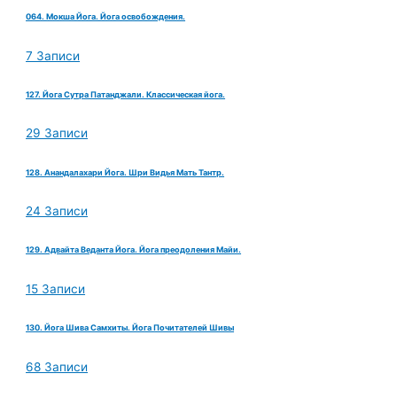
064. Мокша Йога. Йога освобождения.
7 Записи
127. Йога Сутра Патанджали. Классическая йога.
29 Записи
128. Анандалахари Йога. Шри Видья Мать Тантр.
24 Записи
129. Адвайта Веданта Йога. Йога преодоления Майи.
15 Записи
130. Йога Шива Самхиты. Йога Почитателей Шивы
68 Записи