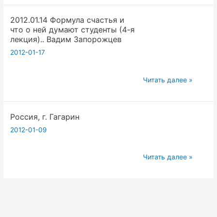
счастья
2012.01.14 Формула счастья и
и
что о ней думают студенты (4-я
третий
лекция).. Вадим Запорожцев
принцип
2012-01-17
йоги
(5-
2012.01.14
я
Читать далее »
Формула
лекция).
счастья
Вадим
Россия, г. Гагарин
и
Запорожцев
что
2012-01-09
о
ней
Россия,
Читать далее »
думают
г.
студенты
Гагарин
(4-
я
лекция)..