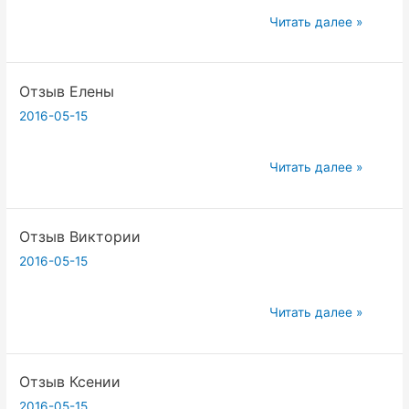
Честность
Читать далее »
—
путеводная
Отзыв Елены
звезда
в
2016-05-15
йоге
Отзыв
Читать далее »
Елены
Отзыв Виктории
2016-05-15
Отзыв
Читать далее »
Виктории
Отзыв Ксении
2016-05-15