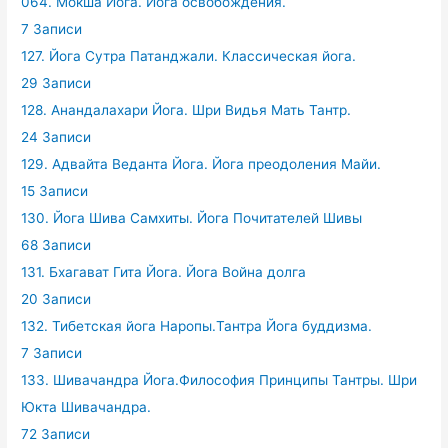
064. Мокша Йога. Йога освобождения.
7 Записи
127. Йога Сутра Патанджали. Классическая йога.
29 Записи
128. Анандалахари Йога. Шри Видья Мать Тантр.
24 Записи
129. Адвайта Веданта Йога. Йога преодоления Майи.
15 Записи
130. Йога Шива Самхиты. Йога Почитателей Шивы
68 Записи
131. Бхагават Гита Йога. Йога Война долга
20 Записи
132. Тибетская йога Наропы.Тантра Йога буддизма.
7 Записи
133. Шивачандра Йога.Философия Принципы Тантры. Шри
Юкта Шивачандра.
72 Записи