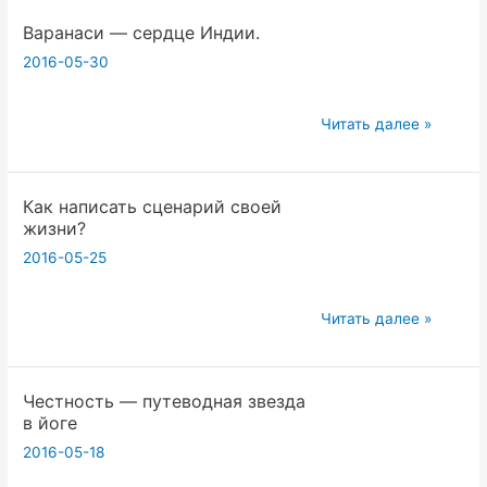
Кемпинг
Варанаси — сердце Индии.
Йога
семинар
2016-05-30
Варанаси
Читать далее »
—
сердце
Как написать сценарий своей
Индии.
жизни?
2016-05-25
Как
Читать далее »
написать
сценарий
Честность — путеводная звезда
своей
в йоге
жизни?
2016-05-18