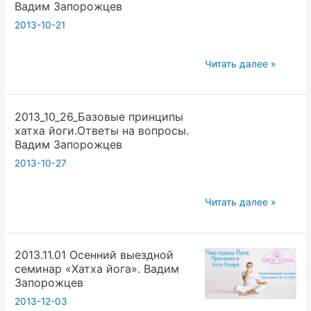
Вадим Запорожцев
вопросы.
2013-10-21
Вадим
Запорожцев
2013_10_19_Базовые
Читать далее »
принципы
хатха
2013_10_26_Базовые принципы
йоги.Ответы
хатха йоги.Ответы на вопросы.
на
Вадим Запорожцев
вопросы.
2013-10-27
Вадим
Запорожцев
2013_10_26_Базовые
Читать далее »
принципы
хатха
2013.11.01 Осенний выездной
йоги.Ответы
семинар «Хатха йога». Вадим
на
Запорожцев
вопросы.
2013-12-03
Вадим