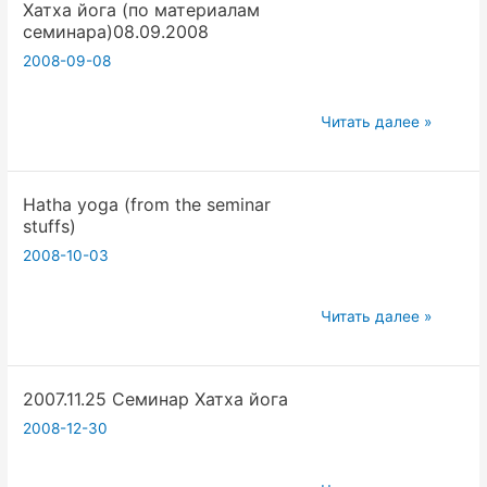
Хатха йога (по материалам
семинара)08.09.2008
2008-09-08
Хатха
Читать далее »
йога
(по
Hatha yoga (from the seminar
материалам
stuffs)
семинара)08.09.2008
2008-10-03
Hatha
Читать далее »
yoga
(from
2007.11.25 Семинар Хатха йога
the
seminar
2008-12-30
stuffs)