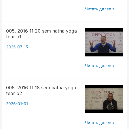
энергии
005.
Читать далее »
принцип
2016
дополнительности
11
.Вадим
005. 2016 11 20 sem hatha yoga
20
Опенйога
teor p1
sem
hatha
2025-07-15
yoga
teor
005.
Читать далее »
p2
2016
11
005. 2016 11 18 sem hatha yoga
20
teor p2
sem
hatha
2026-01-31
yoga
teor
005.
Читать далее »
p1