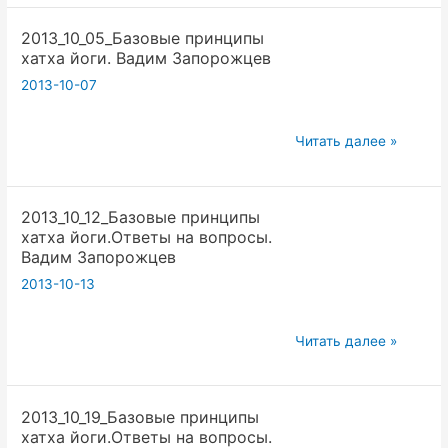
«Хатха
2013_10_05_Базовые принципы
Йога»?
хатха йоги. Вадим Запорожцев
2013-10-07
2013_10_05_Базовые
Читать далее »
принципы
хатха
2013_10_12_Базовые принципы
йоги.
хатха йоги.Ответы на вопросы.
Вадим
Вадим Запорожцев
Запорожцев
2013-10-13
2013_10_12_Базовые
Читать далее »
принципы
хатха
2013_10_19_Базовые принципы
йоги.Ответы
хатха йоги.Ответы на вопросы.
на