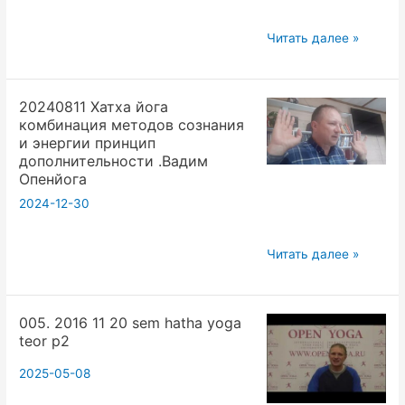
Запорожцев
2013.11.01
Читать далее »
Осенний
выездной
20240811 Хатха йога
семинар
комбинация методов сознания
«Хатха
и энергии принцип
йога».
дополнительности .Вадим
Вадим
Опенйога
Запорожцев
2024-12-30
20240811
Читать далее »
Хатха
йога
005. 2016 11 20 sem hatha yoga
комбинация
teor p2
методов
сознания
2025-05-08
и