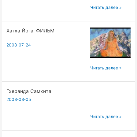
Хатха-
Читать далее »
йога
(по
Хатха Йога. ФИЛЬМ
материалам
семинара)23.07.2008
2008-07-24
Хатха
Читать далее »
Йога.
ФИЛЬМ
Гхеранда Самхита
2008-08-05
Гхеранда
Читать далее »
Самхита