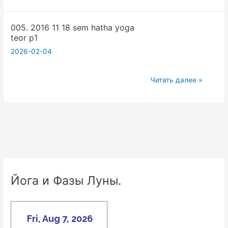
2016
11
005. 2016 11 18 sem hatha yoga
18
teor p1
sem
2026-02-04
hatha
yoga
teor
005.
Читать далее »
p2
2016
11
18
sem
hatha
yoga
teor
Йога и Фазы Луны.
p1