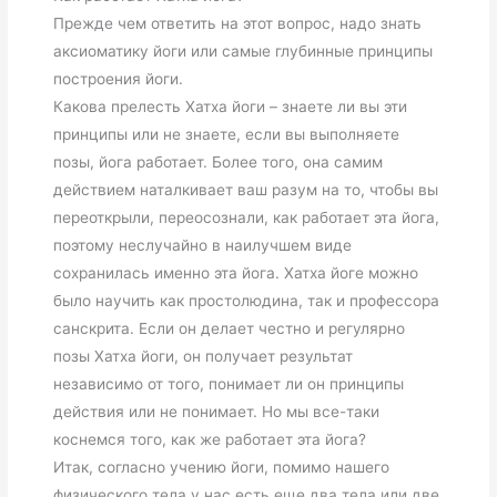
Прежде чем ответить на этот вопрос, надо знать
аксиоматику йоги или самые глубинные принципы
построения йоги.
Какова
прелесть Хатха йоги
– знаете ли вы эти
принципы или не знаете, если вы выполняете
позы,
йога работает
. Более того, она самим
действием наталкивает ваш разум на то, чтобы вы
переоткрыли, переосознали, как работает эта йога,
поэтому неслучайно в наилучшем виде
сохранилась именно эта йога. Хатха йоге можно
было научить как простолюдина, так и профессора
санскрита. Если он делает честно и регулярно
позы Хатха йоги, он получает результат
независимо от того, понимает ли он принципы
действия или не понимает. Но мы все-таки
коснемся того, как же работает эта йога?
Итак, согласно учению йоги, помимо нашего
физического тела у нас есть еще два тела или две