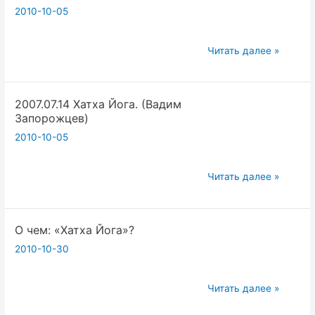
(Вадим
2010-10-05
Запорожцев)
2008.07.27
Читать далее »
Семинар
Хатха
2007.07.14 Хатха Йога. (Вадим
йога
Запорожцев)
2010-10-05
2007.07.14
Читать далее »
Хатха
Йога.
О чем: «Хатха Йога»?
(Вадим
Запорожцев)
2010-10-30
О
Читать далее »
чем: