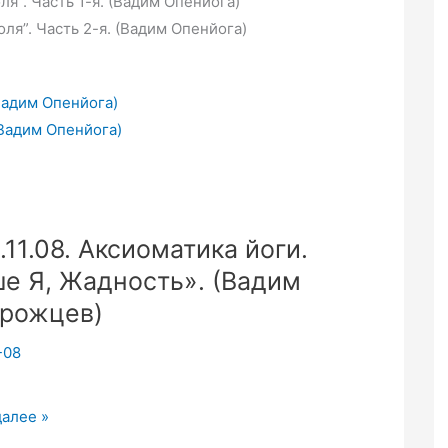
ля”. Часть 1-я. (Вадим Опенйога)
оля”. Часть 2-я. (Вадим Опенйога)
(Вадим Опенйога)
(Вадим Опенйога)
.11.08. Аксиоматика йоги.
е Я, Жадность». (Вадим
рожцев)
-08
08.
далее »
тика