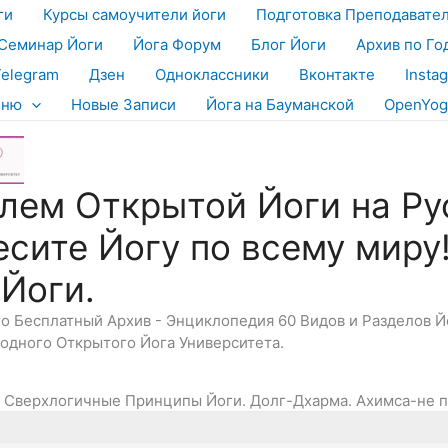
ги
Курсы самоучители йоги
Подготовка Преподавате
Семинар Йоги
Йога Форум
Блог Йоги
Архив по Го
Telegram
Дзен
Одноклассники
Вконтакте
Insta
еню
Новые Записи
Йога на Бауманской
OpenYog
лем Открытой Йоги на Ру
есите Йогу по всему миру
 Йоги.
Это Бесплатный Архив - Энциклопедия 60 Видов и Разделов 
дного Открытого Йога Университета.
. Сверхлогичные Принципы Йоги. Долг-Дхарма. Ахимса-не 