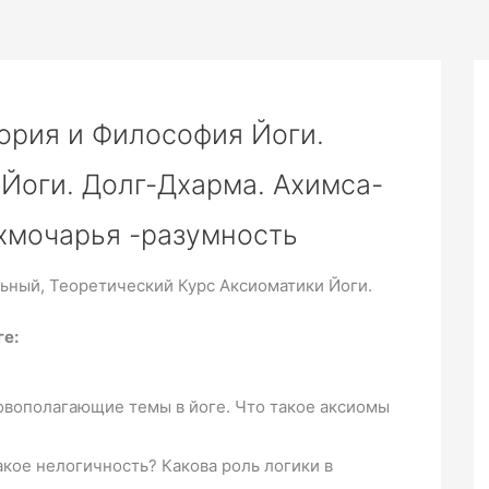
еория и Философия Йоги.
Йоги. Долг-Дхарма. Ахимса-
хмочарья -разумность
ьный, Теоретический Курс Аксиоматики Йоги.
ге:
новополагающие темы в йоге. Что такое аксиомы
акое нелогичность? Какова роль логики в