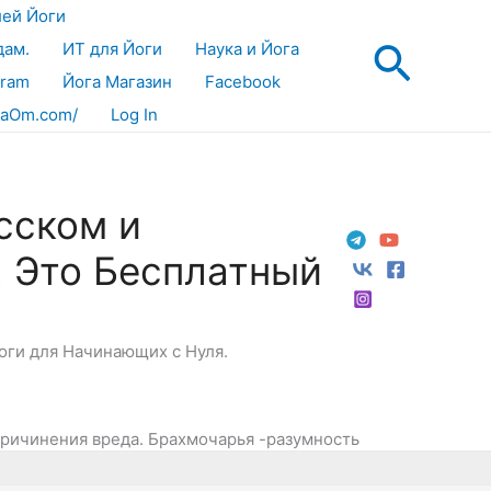
лей Йоги
Поис
дам.
ИТ для Йоги
Наука и Йога
gram
Йога Магазин
Facebook
aOm.com/
Log In
сском и
! Это Бесплатный
Йоги для Начинающих с Нуля.
причинения вреда. Брахмочарья -разумность