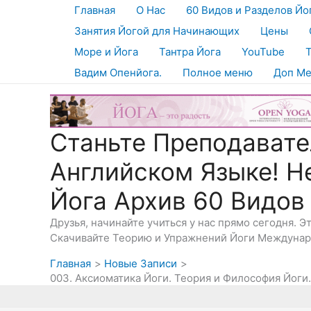
Перейти
Главная
О Нас
60 Видов и Разделов Йо
к
Занятия Йогой для Начинающих
Цены
содержимому
Море и Йога
Тантра Йога
YouTube
Вадим Опенйога.
Полное меню
Доп М
Станьте Преподавате
Английском Языке! Н
Йога Архив 60 Видов
Друзья, начинайте учиться у нас прямо сегодня. 
Скачивайте Теорию и Упражнений Йоги Междунаро
Главная
Новые Записи
003. Аксиоматика Йоги. Теория и Философия Йоги