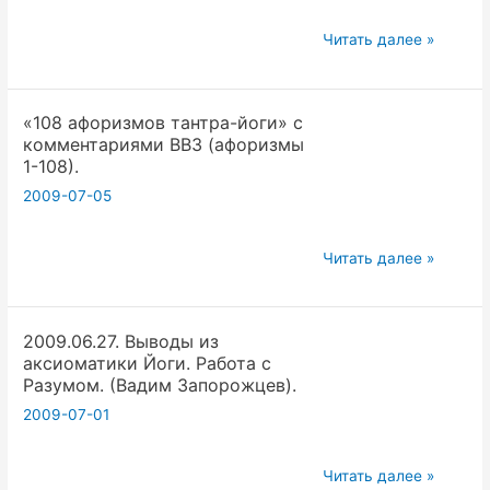
(афоризмы
«108
1-
Читать далее »
афоризмов
27).
тантра-
«108 афоризмов тантра-йоги» с
йоги»
комментариями ВВЗ (афоризмы
с
1-108).
комментариями
2009-07-05
ВВЗ
(афоризмы
«108
1-
Читать далее »
афоризмов
108).
тантра-
2009.06.27. Выводы из
йоги»
аксиоматики Йоги. Работа с
с
Разумом. (Вадим Запорожцев).
комментариями
2009-07-01
ВВЗ
(афоризмы
2009.06.27.
1-
Читать далее »