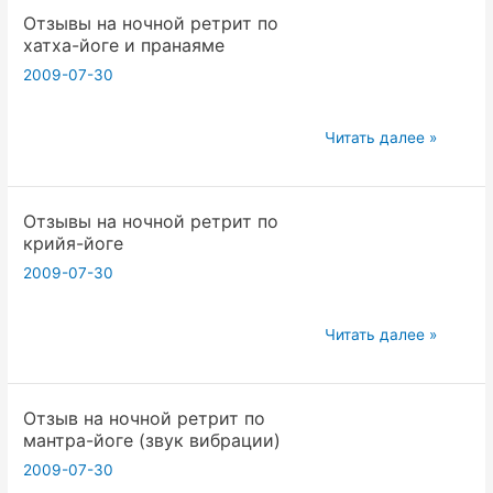
Отзывы на ночной ретрит по
по
хатха-йоге и пранаяме
хатха-
2009-07-30
йоге
от
2009.04.26
Отзывы
Читать далее »
на
ночной
Отзывы на ночной ретрит по
ретрит
крийя-йоге
по
2009-07-30
хатха-
йоге
и
Отзывы
Читать далее »
пранаяме
на
ночной
Отзыв на ночной ретрит по
ретрит
мантра-йоге (звук вибрации)
по
2009-07-30
крийя-