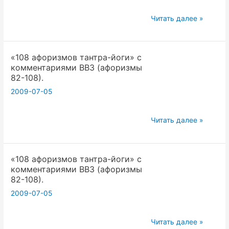
2009.07.04.
Читать далее »
Выводы
из
«108 афоризмов тантра-йоги» с
аксиоматики
комментариями ВВЗ (афоризмы
Йоги.
82-108).
Карма.
2009-07-05
(Вадим
Запорожцев).
«108
Читать далее »
афоризмов
тантра-
«108 афоризмов тантра-йоги» с
йоги»
комментариями ВВЗ (афоризмы
с
82-108).
комментариями
2009-07-05
ВВЗ
(афоризмы
«108
82-
Читать далее »