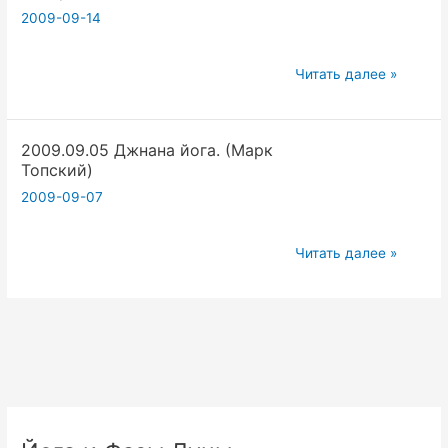
Глава
2009-09-14
2,
афоризмы
2009.09.12.
Читать далее »
2.1-
Комментарии
2.22.
к
(Вадим
2009.09.05 Джнана йога. (Марк
тексту
Запорожцев)
Топский)
«Шива
2009-09-07
Самхита».
Глава
2,
2009.09.05
Читать далее »
афоризмы
Джнана
2.1-
йога.
2.22.
(Марк
(Вадим
Топский)
Запорожцев)