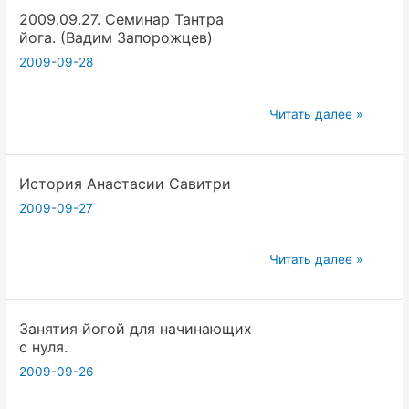
2009.09.27. Семинар Тантра
МОЙУ.
йога. (Вадим Запорожцев)
Вопросы
2009-09-28
и
ответы.
(Виктория
2009.09.27.
Читать далее »
Бегунова)
Семинар
Тантра
История Анастасии Савитри
йога.
(Вадим
2009-09-27
Запорожцев)
История
Читать далее »
Анастасии
Савитри
Занятия йогой для начинающих
с нуля.
2009-09-26