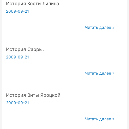
История Кости Липина
тексту
Запорожцев)
«Шива
2009-09-21
Самхита».
Глава
История
Читать далее »
2,
Кости
афоризмы
Липина
2.23-
История Сарры.
2.36.
2009-09-21
(Вадим
Запорожцев)
История
Читать далее »
Сарры.
История Виты Яроцкой
2009-09-21
История
Читать далее »
Виты