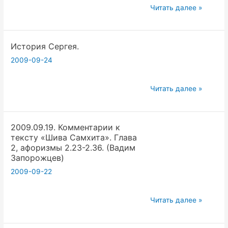
Занятия
Читать далее »
йогой
для
История Сергея.
начинающих
с
2009-09-24
нуля.
История
Читать далее »
Сергея.
2009.09.19. Комментарии к
тексту «Шива Самхита». Глава
2, афоризмы 2.23-2.36. (Вадим
Запорожцев)
2009-09-22
2009.09.19.
Читать далее »
Комментарии
к