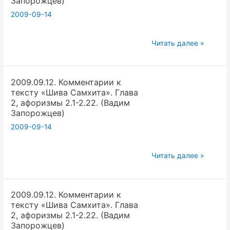
Запорожцев)
2009-09-14
2009.09.12.
Читать далее »
Комментарии
к
2009.09.12. Комментарии к
тексту
тексту «Шива Самхита». Глава
«Шива
2, афоризмы 2.1-2.22. (Вадим
Самхита».
Запорожцев)
Глава
2009-09-14
2,
афоризмы
2009.09.12.
Читать далее »
2.1-
Комментарии
2.22.
к
(Вадим
2009.09.12. Комментарии к
тексту
Запорожцев)
тексту «Шива Самхита». Глава
«Шива
2, афоризмы 2.1-2.22. (Вадим
Самхита».
Запорожцев)