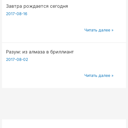
Завтра рождается сегодня
к
подлинному
2017-08-16
счастью
Завтра
Читать далее »
рождается
сегодня
Разум: из алмаза в бриллиант
2017-08-02
Разум:
Читать далее »
из
алмаза
в
бриллиант