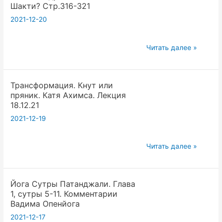
сутры
Шакти? Стр.316-321
12-
2021-12-20
16.
Комментарии
Первоисточники
Читать далее »
Вадима
Йоги
Опенйога
«Принципы
Трансформация. Кнут или
Тантры»
пряник. Катя Ахимса. Лекция
Шриюкта
18.12.21
Шива
2021-12-19
Чандры
Глава
Трансформация.
7.
Читать далее »
Кнут
Что
или
есть
Йога Сутры Патанджали. Глава
пряник.
Шакти?
1, сутры 5-11. Комментарии
Катя
Стр.316-
Вадима Опенйога
Ахимса.
321
2021-12-17
Лекция