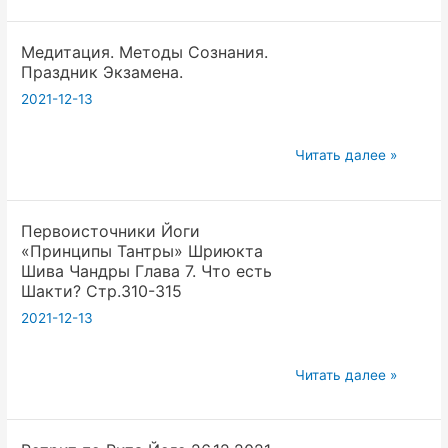
Сутры
Патанджали.
Медитация. Методы Сознания.
Глава
Праздник Экзамена.
1,
2021-12-13
сутры
1-
4.
Медитация.
Читать далее »
Комментарии
Методы
Вадима
Сознания.
Опенйога.
Первоисточники Йоги
Праздник
«Принципы Тантры» Шриюкта
Экзамена.
Шива Чандры Глава 7. Что есть
Шакти? Стр.310-315
2021-12-13
Первоисточники
Читать далее »
Йоги
«Принципы