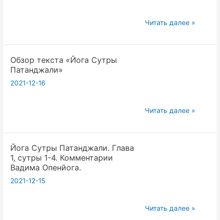
18.12.21
Йога
Читать далее »
Сутры
Патанджали.
Обзор текста «Йога Сутры
Глава
Патанджали»
1,
2021-12-16
сутры
5-
11.
Обзор
Читать далее »
Комментарии
текста
Вадима
«Йога
Опенйога
Йога Сутры Патанджали. Глава
Сутры
1, сутры 1-4. Комментарии
Патанджали»
Вадима Опенйога.
2021-12-15
Йога
Читать далее »