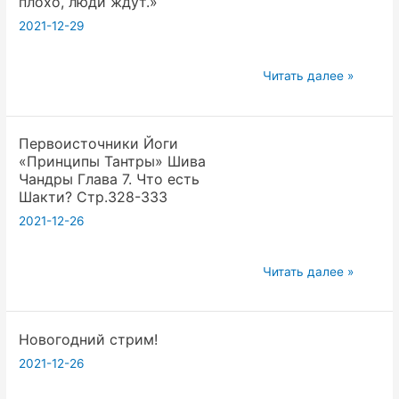
плохо, люди ждут.»
День
2021-12-29
с
Бхавы».
«Публикация
Читать далее »
Алгоритм
или
работы
смерть»
с
Первоисточники Йоги
.
ежедневной
«Принципы Тантры» Шива
Чувствуешь
информацией.
Чандры Глава 7. Что есть
Бхаву,
Умеренный
Шакти? Стр.328-333
тут
Тапас
2021-12-26
же
—
пиши
Аскетизм
Первоисточники
Читать далее »
в
в
Йоги
форум.»
работе
«Принципы
Не
с
Новогодний стрим!
Тантры»
молчи,
потоками
Шива
2021-12-26
людям
информации.
Чандры
плохо,