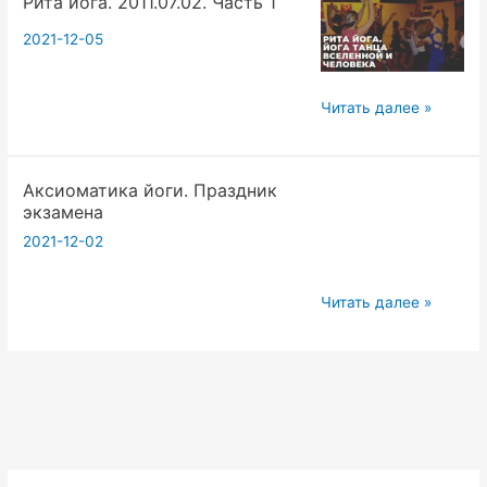
Рита йога. 2011.07.02. Часть 1
В
Силу?
2021-12-05
Что
Нужно
Рита
Читать далее »
Для
йога.
Успеха?
2011.07.02.
04.12.21
Аксиоматика йоги. Праздник
Часть
экзамена
1
2021-12-02
Аксиоматика
Читать далее »
йоги.
Праздник
экзамена