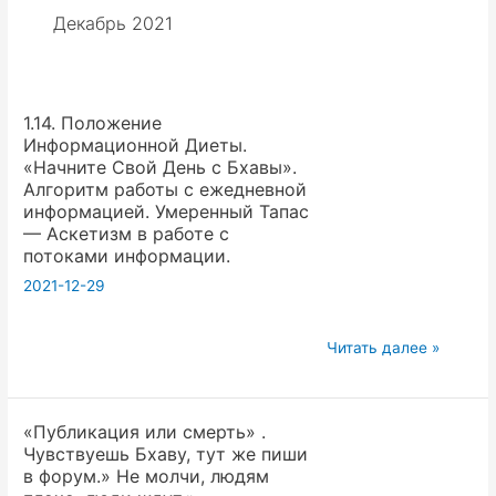
Декабрь 2021
1.14. Положение
Информационной Диеты.
«Начните Свой День с Бхавы».
Алгоритм работы с ежедневной
информацией. Умеренный Тапас
— Аскетизм в работе с
потоками информации.
2021-12-29
1.14.
Читать далее »
Положение
Информационной
«Публикация или смерть» .
Диеты.
Чувствуешь Бхаву, тут же пиши
«Начните
в форум.» Не молчи, людям
Свой