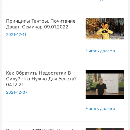
научиться
управлять
Принципы Тантры. Почитание
своей
Дэват. Семинар 09.01.2022
жизнью
2021-12-11
с
помощью
йоги.
Принципы
Читать далее »
Тантры.
Почитание
Как Обратить Недостатки В
Дэват.
Силу? Что Нужно Для Успеха?
Семинар
04.12.21
09.01.2022
2021-12-07
Как
Читать далее »
Обратить
Недостатки