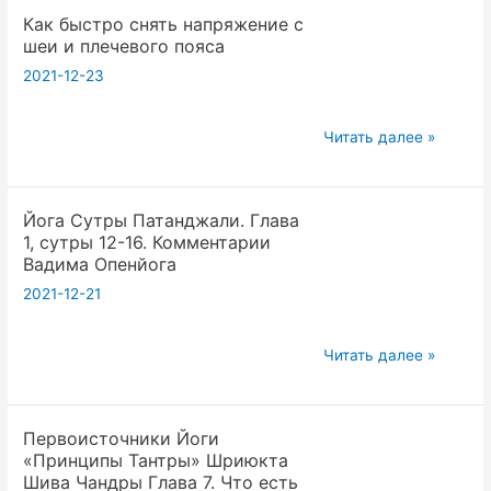
Как быстро снять напряжение с
со
шеи и плечевого пояса
Вселенной…
2021-12-23
Алекса
Брами
и
Как
Читать далее »
Евгения
быстро
Агни
снять
Йога Сутры Патанджали. Глава
напряжение
1, сутры 12-16. Комментарии
с
Вадима Опенйога
шеи
2021-12-21
и
плечевого
Йога
пояса
Читать далее »
Сутры
Патанджали.
Первоисточники Йоги
Глава
«Принципы Тантры» Шриюкта
1,
Шива Чандры Глава 7. Что есть