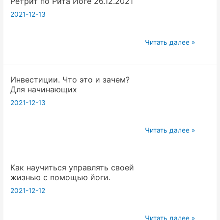
Ретрит по Рита Йоге 26.12.2021
Тантры»
Шриюкта
2021-12-13
Шива
Чандры
Ретрит
Читать далее »
Глава
по
7.
Рита
Что
Инвестиции. Что это и зачем?
Йоге
есть
Для начинающих
26.12.2021
Шакти?
2021-12-13
Стр.310-
315
Инвестиции.
Читать далее »
Что
это
Как научиться управлять своей
и
жизнью с помощью йоги.
зачем?
2021-12-12
Для
начинающих
Как
Читать далее »