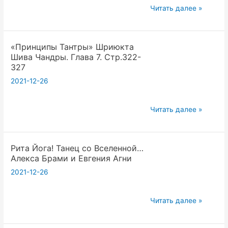
Глава
люди
Новогодний
Читать далее »
7.
ждут.»
стрим!
Что
есть
«Принципы Тантры» Шриюкта
Шакти?
Шива Чандры. Глава 7. Стр.322-
327
Стр.328-
333
2021-12-26
«Принципы
Читать далее »
Тантры»
Шриюкта
Рита Йога! Танец со Вселенной…
Шива
Алекса Брами и Евгения Агни
Чандры.
2021-12-26
Глава
7.
Стр.322-
Рита
Читать далее »
327
Йога!
Танец