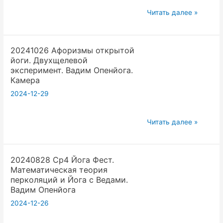
Опенйога
20240811
Читать далее »
Хатха
йога
20241026 Афоризмы открытой
комбинация
йоги. Двухщелевой
методов
эксперимент. Вадим Опенйога.
сознания
Камера
и
2024-12-29
энергии
принцип
20241026
Читать далее »
дополнительности
Афоризмы
.Вадим
открытой
Опенйога
20240828 Ср4 Йога Фест.
йоги.
Математическая теория
Двухщелевой
перколяций и Йога с Ведами.
эксперимент.
Вадим Опенйога
Вадим
2024-12-26
Опенйога.
Камера