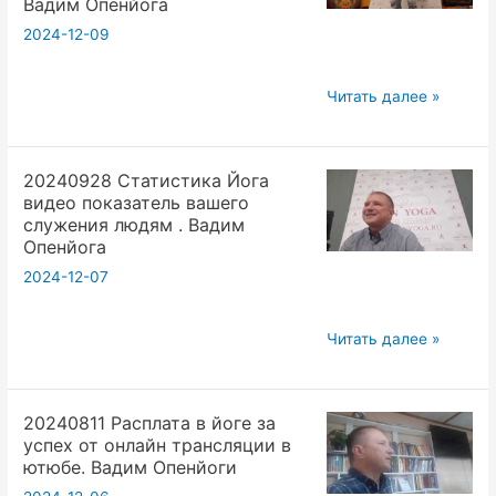
Вадим Опенйога
динамическая
2024-12-09
йога.
Ашрамы
20240519
Читать далее »
в
д3ч2
йоге.
Йога
Катя
20240928 Статистика Йога
Семинар
Карани.
видео показатель вашего
Крия
Вадим
служения людям . Вадим
йога
Опенйога
Опенйога
динамическая
2024-12-07
йога
Переходные
20240928
Читать далее »
пранические
Статистика
крии.
Йога
Вадим
20240811 Расплата в йоге за
видео
Опенйога
успех от онлайн трансляции в
показатель
ютюбе. Вадим Опенйоги
вашего