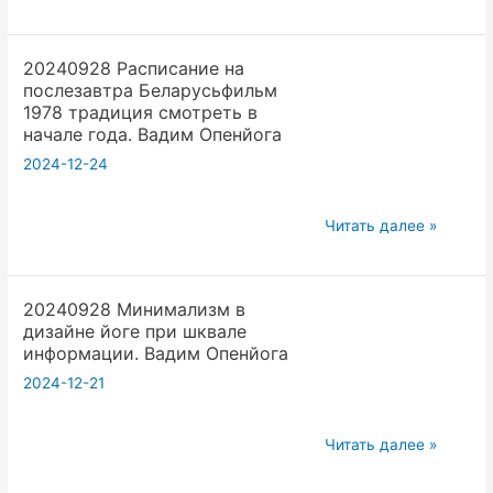
Медитации
сейчас
и
.Вадим
20240928 Расписание на
йогу
Опенйога
послезавтра Беларусьфильм
сновидения
1978 традиция смотреть в
в
начале года. Вадим Опенйога
массы
2024-12-24
с
помощью
20240928
Читать далее »
ютюб
Расписание
онлайн
на
вертикальных
20240928 Минимализм в
послезавтра
трансляций.
дизайне йоге при шквале
Беларусьфильм
Вадим
информации. Вадим Опенйога
1978
Оп
2024-12-21
традиция
смотреть
20240928
в
Читать далее »
Минимализм
начале