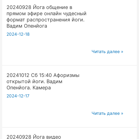
Опенйога.
20240928 Йога общение в
Семинар
прямом эфире онлайн чудесный
Крия
формат распространения йоги.
йога
Вадим Опенйога
динамическая
2024-12-18
йога
От
20240928
Читать далее »
динамики
Йога
к
общение
статике.
20241012 Сб 15:40 Афоризмы
в
Вадим
открытой йоги. Вадим
прямом
Опенйога
Опенйога. Камера
эфире
2024-12-17
онлайн
чудесный
20241012
формат
Читать далее »
Сб 15:40 Афоризмы
распространения
открытой
йоги.
20240928 Йога видео
йоги.
Вадим