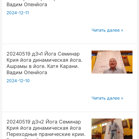
Лекция.
Вадим Опенйога
Электрон
2024-12-11
это
волна
20240629
Читать далее »
или
Инфляция,
частица?
дефляция
Москва
20240519 д3ч1 Йога Семинар
и
м.Новослободская.
Крия йога динамическая йога.
ценность
Зебра.
Ашрамы в йоге. Катя Карани.
денег.
Вадим Опенйога
Субботний
2024-12-10
психо-
реактор
20240519
Читать далее »
открытой
д3ч1
йоги.
Йога
Вадим
20240519 д3ч2 Йога Семинар
Семинар
Опенйога
Крия йога динамическая йога
Крия
Переходные пранические крии.
йога