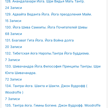
128. Анандалахари Йога. Шри Видья Мать Тантр.
24 Записи
129. Адвайта Веданта Йога. Йога преодоления Майи.
15 Записи
130. Йога Шива Самхиты. Йога Почитателей Шивы
68 Записи
131. Бхагават Гита Йога. Йога Война долга
20 Записи
132. Тибетская йога Наропы.Тантра Йога буддизма.
7 Записи
133. Шивачандра Йога.Философия Принципы Тантры. Шри
Юкта Шивачандра.
72 Записи
134. Тантра-йога. Шакта и Шакти. Джон Вудрофф (
Woodroffe )
7 Записи
135. Тантра йога. Гимны Богине. Джон Вудрофф. Woodroffe