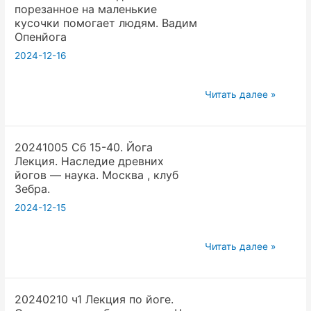
порезанное на маленькие
Вадим
Опенйога
кусочки помогает людям. Вадим
Опенйога.
Опенйога
Камера
2024-12-16
20240928
Читать далее »
Йога
видео
20241005 Cб 15-40. Йога
порезанное
Лекция. Наследие древних
на
йогов — наука. Москва , клуб
маленькие
Зебра.
кусочки
2024-12-15
помогает
людям.
20241005
Читать далее »
Вадим
Cб
Опенйога
15-
20240210 ч1 Лекция по йоге.
40.