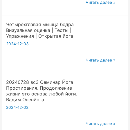
20240810
в
Читать далее »
Онлайн
йоге
йога
.
Четырёхглавая мышца бедра |
эфир
Вадим
Визуальная оценка | Тесты |
Скорость
Опенйоги
Упражнения | Открытая йога
реакции
2024-12-03
это
выигрыш
Четырёхглавая
в
Читать далее »
мышца
мире
бедра
.
20240728 вс3 Семинар Йога
|
Вадим
Простирания. Продолжение
Визуальная
Опенйоги
жизни это основа любой йоги.
оценка
Вадим Опенйога
|
2024-12-02
Тесты
|
20240728
Читать далее »
Упражнения