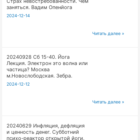
Страх невостребованности. Чем
Йога
заняться. Вадим Опенйога
Лекция.
2024-12-14
Наследие
древних
20240210
йогов
Читать далее »
ч1
—
Лекция
наука.
20240928 Cб 15-40. Йога
по
Москва
Лекция. Электрон это волна или
йоге.
,
частица? Москва
Страх
клуб
м.Новослободская. Зебра.
невостребованности.
Зебра.
2024-12-12
Чем
заняться.
20240928
Читать далее »
Вадим
Cб
Опенйога
15-
20240629 Инфляция, дефляция
40.
и ценность денег. Субботний
Йога
психо-реактор открытой йоги.