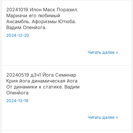
в
года.
20241019 Илон Маск Поразил.
дизайне
Вадим
Мариачи его любимый
йоге
Опенйога
Ансамбль. Афоризмы Ютюба.
при
Вадим Опенйога.
шквале
2024-12-20
информации.
Вадим
20241019
Читать далее »
Опенйога
Илон
Маск
20240519 д3ч1 Йога Семинар
Поразил.
Крия йога динамическая йога
Мариачи
От динамики к статике. Вадим
его
Опенйога
любимый
2024-12-19
Ансамбль.
Афоризмы
20240519
Читать далее »
Ютюба.
д3ч1
Вадим
Йога