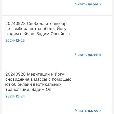
20240828
Читать далее »
Ср4
Йога
20240928 Свобода это выбор
Фест.
нет выбора нет свободы Йогу
Математическая
людям сейчас .Вадим Опенйога
теория
2024-12-25
перколяций
и
20240928
Йога
Читать далее »
Свобода
с
это
Ведами.
20240928 Медитации и йогу
выбор
Вадим
сновидения в массы с помощью
нет
Опенйога
ютюб онлайн вертикальных
выбора
трансляций. Вадим Оп
нет
2024-12-24
свободы
Йогу
20240928
Читать далее »
людям