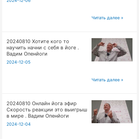
2024-12-06
служения
людям
20240811
.
Читать далее »
Расплата
Вадим
в
Опенйога
20240810 Хотите кого то
йоге
научить начни с себя в йоге .
за
Вадим Опенйоги
успех
2024-12-05
от
онлайн
20240810
трансляции
Читать далее »
Хотите
в
кого
ютюбе.
20240810 Онлайн йога эфир
то
Вадим
Скорость реакции это выигрыш
научить
Опенйоги
в мире . Вадим Опенйоги
начни
2024-12-04
с
себя