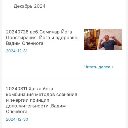
Декабрь 2024
20240728 вс6 Семинар Йога
Простирания. Йога и здоровье.
Вадим Опенйога
2024-12-31
20240728
Читать далее »
вс6
Семинар
20240811 Хатха йога
Йога
комбинация методов сознания
Простирания.
и энергии принцип
Йога
дополнительности .Вадим
и
Опенйога
здоровье.
2024-12-30
Вадим