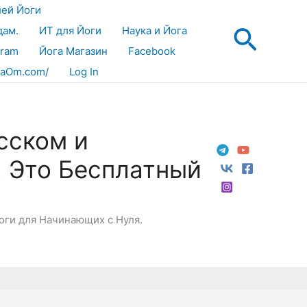
лей Йоги
Поис
дам.
ИТ для Йоги
Наука и Йога
gram
Йога Магазин
Facebook
aOm.com/
Log In
сском и
! Это Бесплатный
Йоги для Начинающих с Нуля.