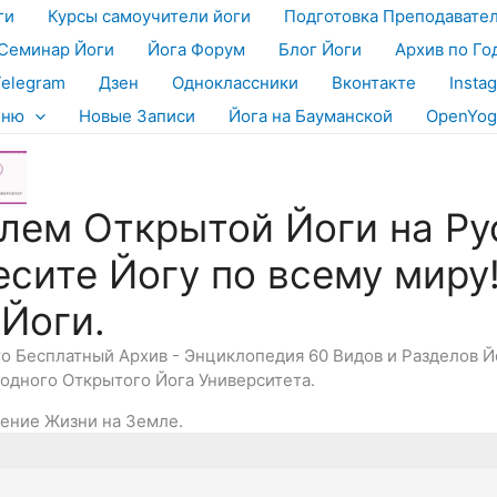
ги
Курсы самоучители йоги
Подготовка Преподавате
Семинар Йоги
Йога Форум
Блог Йоги
Архив по Го
Telegram
Дзен
Одноклассники
Вконтакте
Insta
еню
Новые Записи
Йога на Бауманской
OpenYog
лем Открытой Йоги на Ру
есите Йогу по всему миру
 Йоги.
Это Бесплатный Архив - Энциклопедия 60 Видов и Разделов 
дного Открытого Йога Университета.
ение Жизни на Земле.