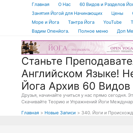
Перейти
Главная
О Нас
60 Видов и Разделов Йо
к
Занятия Йогой для Начинающих
Цены
содержимому
Море и Йога
Тантра Йога
YouTube
Вадим Опенйога.
Полное меню
Доп М
Станьте Преподавате
Английском Языке! Н
Йога Архив 60 Видов
Друзья, начинайте учиться у нас прямо сегодня. 
Скачивайте Теорию и Упражнений Йоги Междунаро
Главная
Новые Записи
340. Йоги и Происхожд