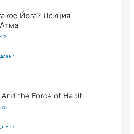
такое Йога? Лекция
гАтма
-22
a
далее »
.
ма
 And the Force of Habit
-20
далее »