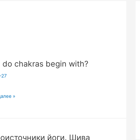
 do chakras begin with?
-27
далее »
оисточники йоги. Шива