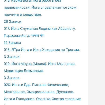
016. Карма йога. Йога работы без
привязанности. Йога управления потоком
причины и следствия.
26 Записи
017. Йога Служения Людям как Абсолюту.
Парасэва-йога. परसेवा योग
12 Записи
018. ЯТра Йога и Йога Хождения по Тропам.
3 Записи
019. Йога Моуна (Mouna). Йога Молчания.
Медитация Безмолвия.
3 Записи
020. Йога и Еда. Питания Физическое,
Ментальное, Эмоциональное, Духовное.
Йога и Голодания. Овсянка-Экстра спасение