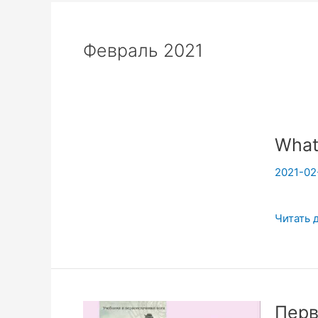
Февраль 2021
What
2021-02
What
Читать 
do
chakras
begin
with?
Перв