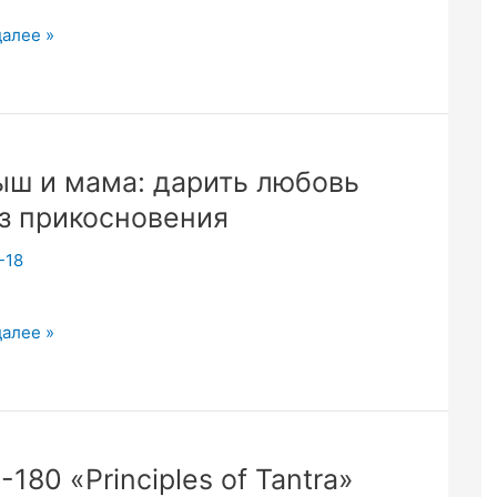
далее »
я,
ш и мама: дарить любовь
др
з прикосновения
-18
далее »
-180 «Principles of Tantra»