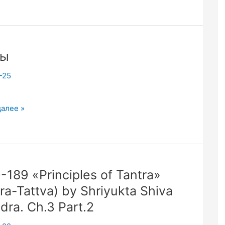
ной
ой
ры
-25
далее »
-189 «Principles of Tantra»
ra-Tattva) by Shriyukta Shiva
dra. Ch.3 Part.2