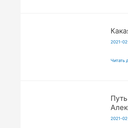
And
the
Force
of
Кака
Habit
2021-02
Какая
Читать 
цель
йоги?
Путь
Алек
2021-02