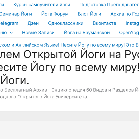
ги
Курсы самоучители йоги
Подготовка Преподавате
Семинар Йоги
Йога Форум
Блог Йоги
Архив по Го
Telegram
Дзен
Одноклассники
Вконтакте
Insta
еню
Новые Записи
Йога на Бауманской
OpenYog
лем Открытой Йоги на Ру
есите Йогу по всему миру
 Йоги.
Это Бесплатный Архив - Энциклопедия 60 Видов и Разделов 
дного Открытого Йога Университета.