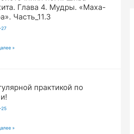
ита. Глава 4. Мудры. «Маха-
а». Часть_11.3
-27
точники
далее »
.
гулярной практикой по
и!
-25
.3
далее »