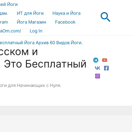
лей Йоги
Поис
дам.
ИТ для Йоги
Наука и Йога
gram
Йога Магазин
Facebook
aOm.com/
Log In
сском и
! Это Бесплатный
Йоги для Начинающих с Нуля.