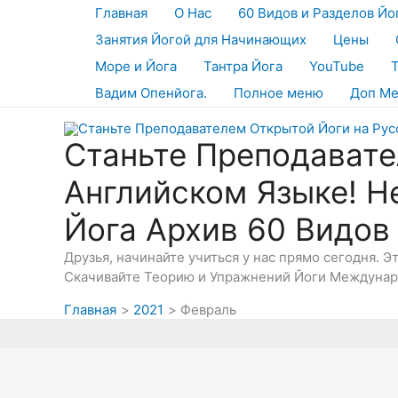
Перейти
Главная
О Нас
60 Видов и Разделов Йо
к
Занятия Йогой для Начинающих
Цены
содержимому
Море и Йога
Тантра Йога
YouTube
Вадим Опенйога.
Полное меню
Доп М
Станьте Преподавате
Английском Языке! Н
Йога Архив 60 Видов
Друзья, начинайте учиться у нас прямо сегодня. 
Скачивайте Теорию и Упражнений Йоги Междунаро
Главная
2021
Февраль