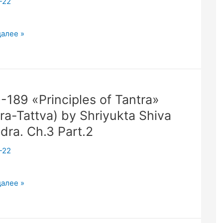
-22
далее »
les
-189 «Principles of Tantra»
ra-Tattva) by Shriyukta Shiva
dra. Ch.3 Part.2
a
-22
.
далее »
les