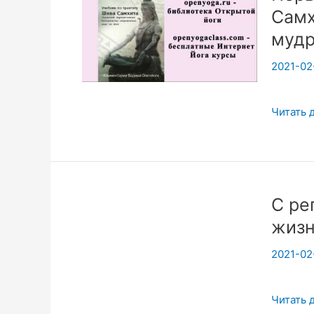
Самх
мудр
2021-02
Первоис
Читать 
йоги.
Шива
Самхита
Глава
С ре
4.
жизн
Мудры.
«Маха-
2021-02
мудра».
Часть_11
С
Читать 