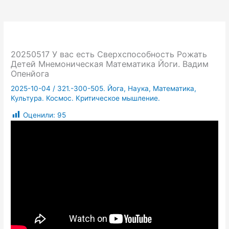
20250517 У вас есть Сверхспособность Рожать
Детей Мнемоническая Математика Йоги. Вадим
Опенйога
2025-10-04
/
321.-300-505. Йога, Наука, Математика,
Культура. Космос. Критическое мышление.
Оценили:
95