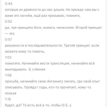
0:44
которые из древности до нас дошли. Но прежде чем мы с
вами это начнём, ещё раз призываю, помните,
0:52
да, три принципа йоги, ахимса, ненасилия. Второй принцип
— это
0:57
разумности и последовательности. Третий принцип: если
можете кому-то помочь,
1:02
помогите. Начинайте вести трансляции, начинайте всё
выкладывать. Э, слёзная
1:08
просьба, начинайте свою йогокнигу писать, где свой опыт
описывать. Пройдут годы, кто-то прочитает, кому-то
польза
1:15
будет, да? То есть всё в то, чтобы О! Е, y