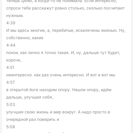
теперь ценю, а когда-то не понимала. Если интересно,
спроси тебе расскажут ровно столько, сколько посчитают
нужным.
4:39
И мы здесь многие, а, перебитые, искалечены жизнью. Ну,
собственно, какие
4:44
покои, как лично я точно такая. И, ну, дальше тут будет,
короче,
4:51
неинтересно. как раз очень интересно. И вот и вот мы
4:57
в открытой йоге находим опору. Нашли опору, идём
дальше, улучшая себя,
5:03
улучшая свою жизнь и мир вокруг. А надо просто в
очередной раз поверить и
5:08