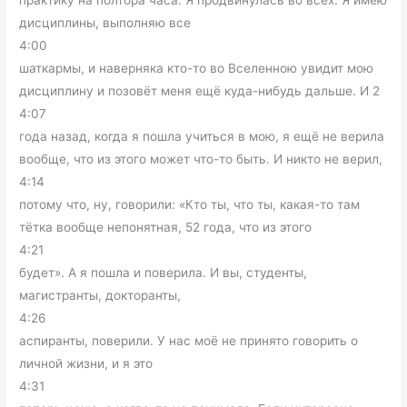
практику на полтора часа. Я продвинулась во всех. Я имею
дисциплины, выполняю все
4:00
шаткармы, и наверняка кто-то во Вселенною увидит мою
дисциплину и позовёт меня ещё куда-нибудь дальше. И 2
4:07
года назад, когда я пошла учиться в мою, я ещё не верила
вообще, что из этого может что-то быть. И никто не верил,
4:14
потому что, ну, говорили: «Кто ты, что ты, какая-то там
тётка вообще непонятная, 52 года, что из этого
4:21
будет». А я пошла и поверила. И вы, студенты,
магистранты, докторанты,
4:26
аспиранты, поверили. У нас моё не принято говорить о
личной жизни, и я это
4:31