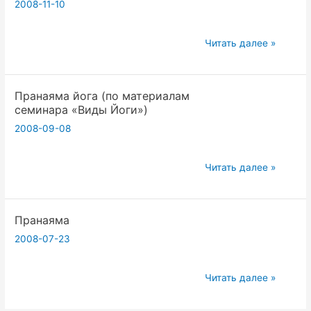
2008-11-10
Запорожцев).
2007.07.21
Читать далее »
Пранаяма
Йога,Ньяса
Пранаяма йога (по материалам
Йога.
семинара «Виды Йоги»)
(Вадим
2008-09-08
Запорожцев).
Пранаяма
Читать далее »
йога
(по
Пранаяма
материалам
семинара
2008-07-23
«Виды
Йоги»)
Пранаяма
Читать далее »