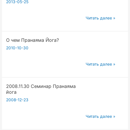
2013-05-25
.
Вадим
Опенйога.
2013.03.24
Читать далее »
Семинар
Пранаяма
О чем Пранаяма Йога?
Йога.
Вадим
2010-10-30
Запорожцев.
О
Читать далее »
чем
Пранаяма
2008.11.30 Семинар Пранаяма
Йога?
йога
2008-12-23
2008.11.30
Читать далее »
Семинар