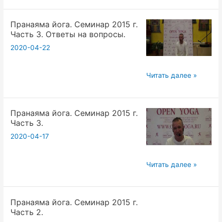
Семинар
Пранаяма йога. Семинар 2015 г.
2015
Часть 3. Ответы на вопросы.
г.
2020-04-22
Овладение
Пранаямой.
Часть
Пранаяма
Читать далее »
3.
йога.
Семинар
Пранаяма йога. Семинар 2015 г.
2015
Часть 3.
г.
2020-04-17
Часть
3.
Ответы
Пранаяма
Читать далее »
на
йога.
вопросы.
Семинар
Пранаяма йога. Семинар 2015 г.
2015
Часть 2.
г.