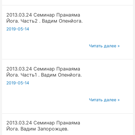
Йоге,
2013.03.24 Семинар Пранаяма
краткое
Йога. Часть2 . Вадим Опенйога.
описание
2019-05-14
2013.03.24
Читать далее »
Семинар
Пранаяма
2013.03.24 Семинар Пранаяма
Йога.
Йога. Часть1 . Вадим Опенйога.
Часть2
2019-05-14
.
Вадим
Опенйога.
2013.03.24
Читать далее »
Семинар
Пранаяма
2013.03.24 Семинар Пранаяма
Йога.
Йога. Вадим Запорожцев.
Часть1