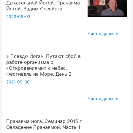
Дыхательной Йогой. Пранаяма
vvz
Йогой. Вадим Опенйога
pranayama
2023-09-03
yoga
teoriya
20230903Вс
Читать далее »
chast
19-
2
00.
» Псевдо Йога». Путают сбой в
5д1ч.
работе организма с
Как
«Откровениями» с небес.
начинать
Фестиваль на Море. День 2
заниматься
2021-09-30
Дыхательной
Йогой.
»
Читать далее »
Пранаяма
Псевдо
Йогой.
Йога».
Вадим
Пранаяма йога. Семинар 2015 г.
Путают
Опенйога
Овладение Пранаямой. Часть 1
сбой