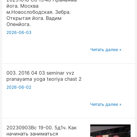
йога. Москва
м.Новослободская. Зебра.
Открытая йога. Вадим
Опенйога.
2026-06-03
20251018
Читать далее »
Сб 15:40 Пранаяма
йога.
003. 2016 04 03 seminar vvz
Москва
pranayama yoga teoriya chast 2
м.Новослободская.
2026-06-02
Зебра.
Открытая
йога.
003.
Читать далее »
Вадим
2016
Опенйога.
04
20230903Вс 19-00. 5д1ч. Как
03
начинать заниматься
seminar