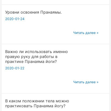
вхождение,
Уровни освоения Пранаямы.
практика,
завершение.
2020-01-24
Уровни
Читать далее »
освоения
Пранаямы.
Важно ли использовать именно
правую руку для работы в
практике Пранаяма йоги?
2020-01-22
Важно
Читать далее »
ли
использовать
В каком положении тела можно
именно
практиковать Пранаяма йогу?
правую