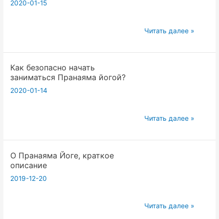
2020-01-15
руку
для
работы
В
Читать далее »
в
каком
практике
положении
Пранаяма
Как безопасно начать
тела
заниматься Пранаяма йогой?
йоги?
можно
2020-01-14
практиковать
Пранаяма
йогу?
Как
Читать далее »
безопасно
начать
О Пранаяма Йоге, краткое
заниматься
описание
Пранаяма
2019-12-20
йогой?
О
Читать далее »
Пранаяма