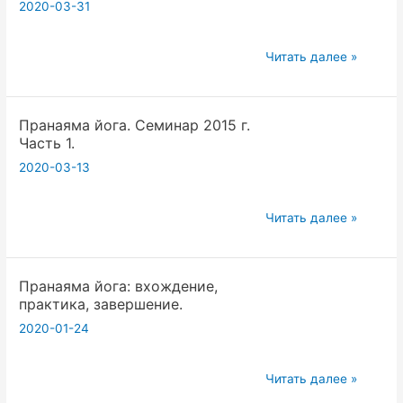
2020-03-31
Часть
3.
Пранаяма
Читать далее »
йога.
Семинар
Пранаяма йога. Семинар 2015 г.
2015
Часть 1.
г.
2020-03-13
Часть
2.
Пранаяма
Читать далее »
йога.
Семинар
Пранаяма йога: вхождение,
2015
практика, завершение.
г.
2020-01-24
Часть
1.
Пранаяма
Читать далее »
йога: