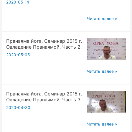
2020-05-14
в
работе
организма
Пранаяма
Читать далее »
с
йога.
«Откровениями»
Семинар
с
Пранаяма йога. Семинар 2015 г.
2015
Овладение Пранаямой. Часть 2.
небес.
г.
Фестиваль
2020-05-05
Овладение
на
Пранаямой.
Море.
Часть
Пранаяма
Читать далее »
День
1
йога.
2
Семинар
Пранаяма йога. Семинар 2015 г.
2015
Овладение Пранаямой. Часть 3.
г.
2020-04-30
Овладение
Пранаямой.
Часть
Пранаяма
Читать далее »
2.
йога.