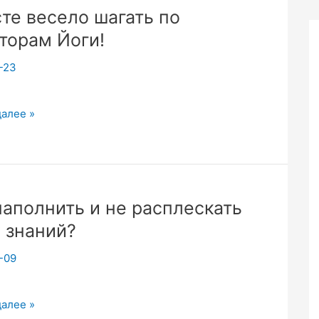
те весело шагать по
оннего
торам Йоги!
!
-23
далее »
рам
наполнить и не расплескать
 знаний?
-09
далее »