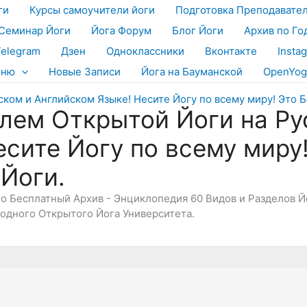
ги
Курсы самоучители йоги
Подготовка Преподавате
Семинар Йоги
Йога Форум
Блог Йоги
Архив по Го
Telegram
Дзен
Одноклассники
Вконтакте
Insta
еню
Новые Записи
Йога на Бауманской
OpenYog
лем Открытой Йоги на Ру
есите Йогу по всему миру
 Йоги.
Это Бесплатный Архив - Энциклопедия 60 Видов и Разделов 
дного Открытого Йога Университета.