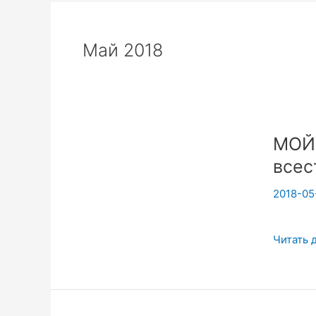
Май 2018
МОЙУ
всес
2018-05
МОЙУ
Читать 
—
широка
площад
для