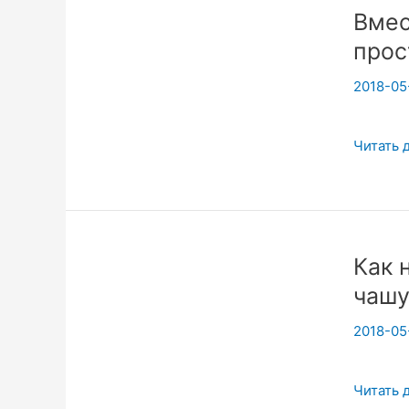
Вмес
всестор
прос
развития
2018-05
Вместе
Читать 
весело
шагать
по
просто
Как 
Йоги!
чашу
2018-05
Как
Читать 