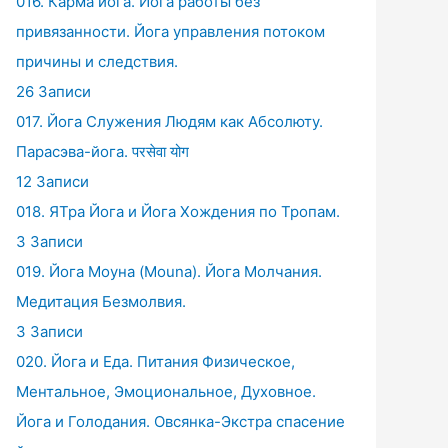
016. Карма йога. Йога работы без
привязанности. Йога управления потоком
причины и следствия.
26 Записи
017. Йога Служения Людям как Абсолюту.
Парасэва-йога. परसेवा योग
12 Записи
018. ЯТра Йога и Йога Хождения по Тропам.
3 Записи
019. Йога Моуна (Mouna). Йога Молчания.
Медитация Безмолвия.
3 Записи
020. Йога и Еда. Питания Физическое,
Ментальное, Эмоциональное, Духовное.
Йога и Голодания. Овсянка-Экстра спасение