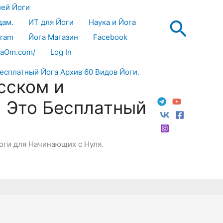
лей Йоги
Поис
дам.
ИТ для Йоги
Наука и Йога
gram
Йога Магазин
Facebook
aOm.com/
Log In
сском и
! Это Бесплатный
Йоги для Начинающих с Нуля.