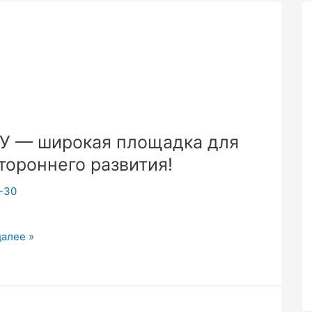
 — широкая площадка для
тороннего развития!
-30
далее »
я
ка