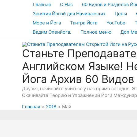
Перейти
Главная
О Нас
60 Видов и Разделов Йо
к
Занятия Йогой для Начинающих
Цены
содержимому
Море и Йога
Тантра Йога
YouTube
Вадим Опенйога.
Полное меню
Доп М
Станьте Преподавате
Английском Языке! Н
Йога Архив 60 Видов
Друзья, начинайте учиться у нас прямо сегодня. 
Скачивайте Теорию и Упражнений Йоги Междунаро
Главная
2018
Май