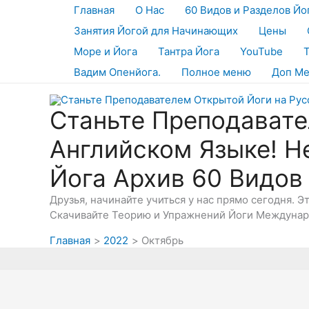
Перейти
Главная
О Нас
60 Видов и Разделов Йо
к
Занятия Йогой для Начинающих
Цены
содержимому
Море и Йога
Тантра Йога
YouTube
Вадим Опенйога.
Полное меню
Доп М
Станьте Преподавате
Английском Языке! Н
Йога Архив 60 Видов
Друзья, начинайте учиться у нас прямо сегодня. 
Скачивайте Теорию и Упражнений Йоги Междунаро
Главная
2022
Октябрь