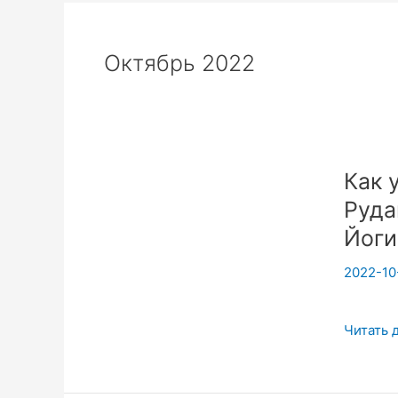
Октябрь 2022
Как 
Руда
Йоги
2022-10
Как
Читать 
устроен
позвоно