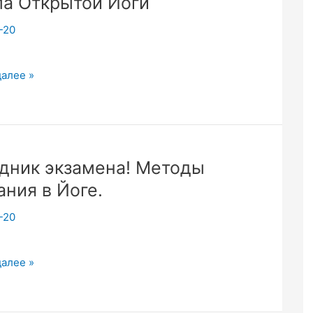
а Открытой Йоги
-20
ие,
далее »
а
.
дник экзамена! Методы
ие
ания в Йоге.
-20
к
далее »
ой
а!