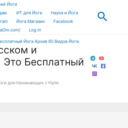
лей Йоги
Поис
дам.
ИТ для Йоги
Наука и Йога
gram
Йога Магазин
Facebook
aOm.com/
Log In
сском и
! Это Бесплатный
Йоги для Начинающих с Нуля.