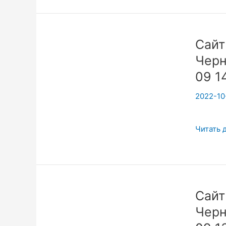
Ютуб.Ф
Сайт
Черн
09 1
2022-10
Сайт
Читать 
с
Нуля
для
Йоги
Сайт
6ч.
Черн
Черном
фестива