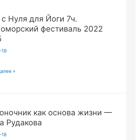
я
 с Нуля для Йоги 7ч.
оморский фестиваль 2022
5
-19
далее »
оночник как основа жизни —
а Рудакова
орский
ль
-18