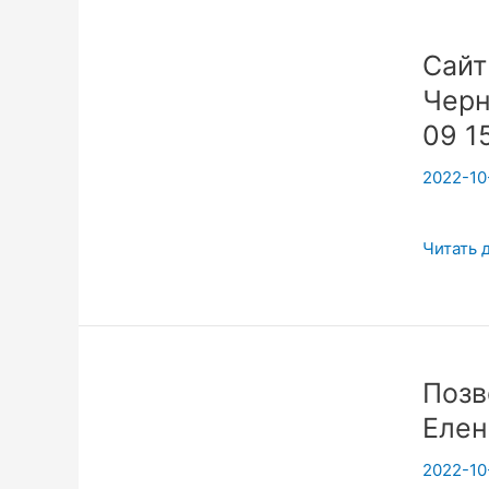
сознани
в
Сайт
Йоге.
Черн
09 1
2022-10
Сайт
Читать 
с
Нуля
для
Йоги
Позв
7ч.
Елен
Черном
фестива
2022-10
2022