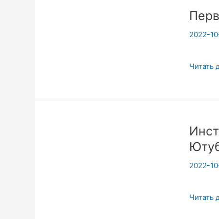
кем
Перв
вы
общает
2022-10
Уловки
реклам
Первые
Читать 
и
Шаги
пиара!
в
ИТ
Инст
Ютуб
2022-10
Инстру
Читать 
Открыто