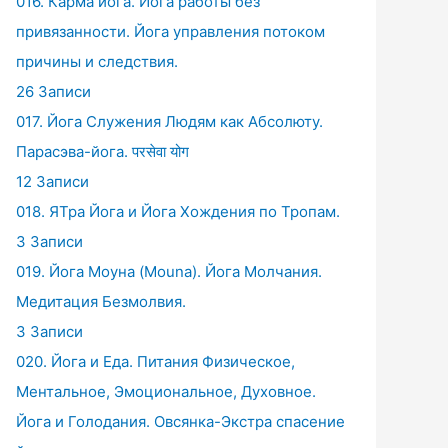
016. Карма йога. Йога работы без
привязанности. Йога управления потоком
причины и следствия.
26 Записи
017. Йога Служения Людям как Абсолюту.
Парасэва-йога. परसेवा योग
12 Записи
018. ЯТра Йога и Йога Хождения по Тропам.
3 Записи
019. Йога Моуна (Mouna). Йога Молчания.
Медитация Безмолвия.
3 Записи
020. Йога и Еда. Питания Физическое,
Ментальное, Эмоциональное, Духовное.
Йога и Голодания. Овсянка-Экстра спасение