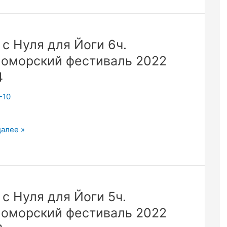
орум.Сайты
 с Нуля для Йоги 6ч.
оморский фестиваль 2022
4
-10
далее »
 с Нуля для Йоги 5ч.
оморский фестиваль 2022
орский
ль