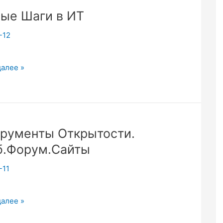
ые Шаги в ИТ
есь?
-12
ы
далее »
рументы Открытости.
.Форум.Сайты
-11
менты
далее »
сти.