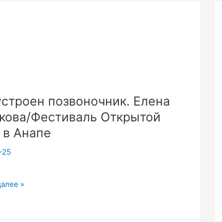
устроен позвоночник. Елена
кова/Фестиваль Открытой
 в Анапе
-25
далее »
чник.