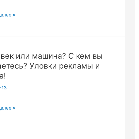
чник
далее »
век или машина? С кем вы
етесь? Уловки рекламы и
а
а!
-13
к
далее »
?