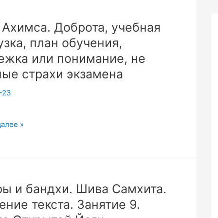
а/
 Ахимса. Доброта, учебная
ль
узка, план обучения,
ой
ежка или понимание, не
ые страхи экзамена
-23
далее »
,
,
ы и бандхи. Шива Самхита.
ение текста. Занятие 9.
я,
а