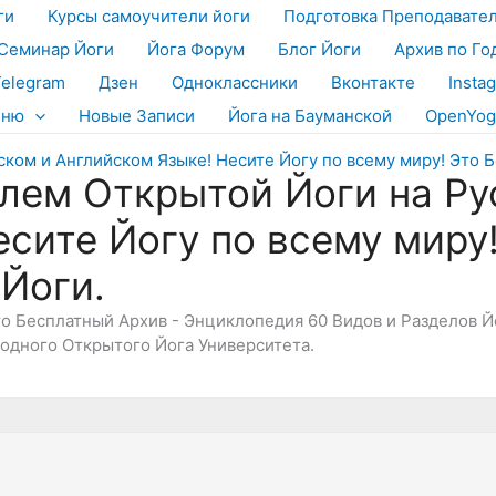
ги
Курсы самоучители йоги
Подготовка Преподавате
Семинар Йоги
Йога Форум
Блог Йоги
Архив по Го
Telegram
Дзен
Одноклассники
Вконтакте
Insta
еню
Новые Записи
Йога на Бауманской
OpenYog
лем Открытой Йоги на Ру
есите Йогу по всему миру
 Йоги.
Это Бесплатный Архив - Энциклопедия 60 Видов и Разделов 
дного Открытого Йога Университета.