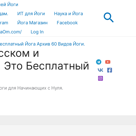
лей Йоги
Поис
дам.
ИТ для Йоги
Наука и Йога
gram
Йога Магазин
Facebook
aOm.com/
Log In
сском и
! Это Бесплатный
Йоги для Начинающих с Нуля.