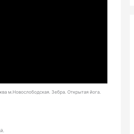
ва м.Новослободская. Зебра. Открытая йога.
й.