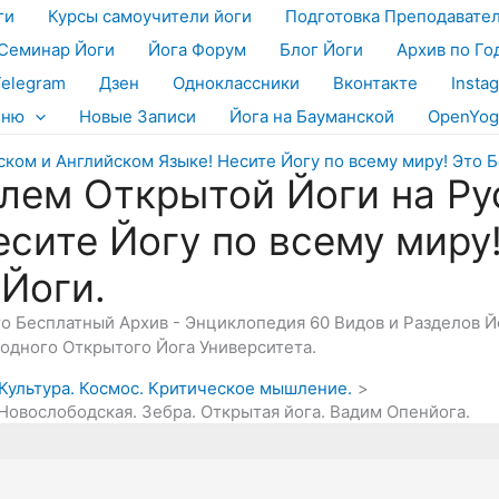
ги
Курсы самоучители йоги
Подготовка Преподавате
Семинар Йоги
Йога Форум
Блог Йоги
Архив по Го
Telegram
Дзен
Одноклассники
Вконтакте
Insta
еню
Новые Записи
Йога на Бауманской
OpenYog
лем Открытой Йоги на Ру
есите Йогу по всему миру
 Йоги.
Это Бесплатный Архив - Энциклопедия 60 Видов и Разделов 
дного Открытого Йога Университета.
, Культура. Космос. Критическое мышление.
Новослободская. Зебра. Открытая йога. Вадим Опенйога.