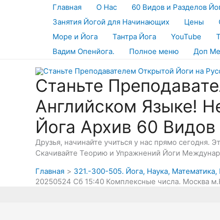
Перейти
Главная
О Нас
60 Видов и Разделов Йо
к
Занятия Йогой для Начинающих
Цены
содержимому
Море и Йога
Тантра Йога
YouTube
Вадим Опенйога.
Полное меню
Доп М
Станьте Преподавате
Английском Языке! Н
Йога Архив 60 Видов
Друзья, начинайте учиться у нас прямо сегодня. 
Скачивайте Теорию и Упражнений Йоги Междунаро
Главная
321.-300-505. Йога, Наука, Математика
20250524 Сб 15:40 Комплексные числа. Москва м.