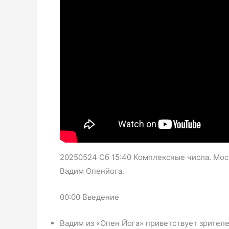
20250524 Сб 15:40 Комплексные числа. Моск
Вадим Опенйога.
00:00 Введение
Вадим из «Опен Йога» приветствует зрителе