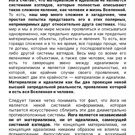
системами взглядов, которые полностью описывают
такое сложное явление, как человек и жизнь Вселенной.
То есть,
наш мир много сложнее и загадочнее, чем
простая попытка представить его в этих полярных,
непримиримых друг относительно друга системах.
Наш
мир и мы в этом мире можем проявляться и описываться
одновременно, как предельно идеальные и как предельно
материальные объекты, субъекты и явления. То есть, все
гораздо сложнее и в то же время, все гораздо проще, чем
те догмы, которые мы находим у последователей одной
либо другой системы взглядов. Весь мир со всеми его
явлениями и объектами, а также сам человек, как раз и
есть то связующее звено между идеализмом и
материализмом и является самосущей реальностью, из
которой, как крайние случаи своего проявления, и
возникают две эти крайности — материализм и идеализм.
Материализм и идеализм как бы две проекции некой
высшей запредельной реальности, проявление которой
и есть вся Вселенная и человек.
Следует также четко понимать тот факт, что йога не
является некой системой конформизма, которая
пытается искусственно сблизить эти две диаметрально
противоположные системы.
Йога является независимой
ни от материализма, ни от идеализма, самосущей
системой взглядов.
Ни концепция материализма, ни
концепция идеализма никаким образом не влияла на
формирование философских взглядов и воззрений