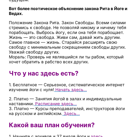
Вот более поэтическое объяснение закона Рита в Йоге и
Ведах.
Положение Закона Рита. Закон Свободы. Всеми силами
стремись к свободе. Не позволяй никому и ничему тебя
порабощать. Выбрось йогу, если она тебя порабощает.
Жизнь — это свобода. Живи сам, давай жить другим.
Самое главное — жизнь. Старайся расширять свою
свободу с минимальным сокращением свободы других.
Уважай свободу других.
Мораль: Проверь не являвшийся ли ты рабом, который
хочет обратить в рабство всех других.
Что у нас здесь есть?
1. Бесплатное — Серьезное, систематическое интернет
изучение йоги с нуля!
Начать здесь…
2. Платно — Занятия йогой в залах и индивидуальные
наставники.
Расписание здесь…
3. Платно — Курсы преподавателей, инструкторов йоги
на русском и английском.
Здесь…
Какой ваш план обучения?
1. Начните с архивов и 37 видов йоги и
здесь…