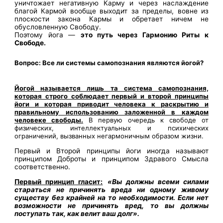
уничтожает негативную Карму и через наслаждение
благой Кармой вообще выходит за пределы, вовне из
плоскости закона Кармы и обретает ничем не
обусловленную Свободу.
Поэтому йога —
это путь через Гармонию Риты к
Свободе.
Вопрос: Все ли системы самопознания являются йогой?
Йогой называется лишь та система самопознания,
которая строго соблюдает первый и второй принципы
йоги и которая приводит человека к раскрытию и
правильному использованию заложенной в каждом
человеке свободы.
В первую очередь к свободе от
физических, интеллектуальных и психических
ограничений, вызванных негармоничным образом жизни.
Первый и Второй принципы йоги иногда называют
принципом Доброты и принципом Здравого Смысла
соответственно.
Первый принцип гласит:
«Вы должны всеми силами
стараться не причинять вреда ни одному живому
существу без крайней на то необходимости. Если нет
возможности не причинять вред, то вы должны
поступать так, как велит ваш долг».