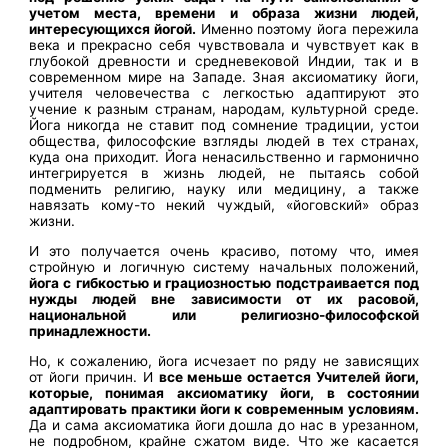
учетом места, времени и образа жизни людей,
интересующихся йогой.
Именно поэтому йога пережила
века и прекрасно себя чувствовала и чувствует как в
глубокой древности и средневековой Индии, так и в
современном мире на Западе. Зная аксиоматику йоги,
учителя человечества с легкостью адаптируют это
учение к разным странам, народам, культурной среде.
Йога никогда не ставит под сомнение традиции, устои
общества, философские взгляды людей в тех странах,
куда она приходит. Йога ненасильственно и гармонично
интегрируется в жизнь людей, не пытаясь собой
подменить религию, науку или медицину, а также
навязать кому-то некий чуждый, «йоговский» образ
жизни.
И это получается очень красиво, потому что, имея
стройную и логичную систему начальных положений,
йога с гибкостью и грациозностью подстраивается под
нужды людей вне зависимости от их расовой,
национальной или религиозно-философской
принадлежности.
Но, к сожалению, йога исчезает по ряду не зависящих
от йоги причин. И
все меньше остается Учителей йоги,
которые, понимая аксиоматику йоги, в состоянии
адаптировать практики йоги к современным условиям.
Да и сама аксиоматика йоги дошла до нас в урезанном,
не подробном, крайне сжатом виде. Что же касается