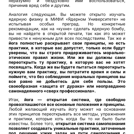
неразумно и бездуховно ими воспользоваться,
причинив вред себе и другим.
Аналогия следующая. Вы можете открыто изучать
ядерную физику в МИФИ «Ядерном Университете» не
испытывая особых преград. Но конкретные
рекомендации, как на «кухне» сделать ядерную бомбу,
вы не найдете в открытой печати, так как это может
привести к ненужным для всех последствиям. Так же и
йога полностью раскрывает свои принципы, но есть
практики, в которые вас допустят, только если будут
уверены, что вы строго придерживаетесь морально-
этических правил жизни. Или же вы должны сами
переоткрыть ту практику, в которую вас не хотят
посвящать. Когда же вы будете пытаться переоткрыть
нужную вам практику, вы потратите время и силы и
поймете, что без соблюдения моральных принципов вы
все равно не добьетесь для себя пользы. Это
своеобразная «защита от дурака» или неоправданно
самонадеянного «сверх профессионала».
Итак,
йога — открытая система, где свободно
провозглашаются все основные положения и принципы.
Любой желающий изучать йогу может на основании
этих принципов переоткрывать все методы, упражнения
и практики, которые хоть когда бы то ни было были
известны. Более того,
открытая система самопознания
позволяет создавать уникальные практики, заточенные
под решение узких задач на пути самопознания с