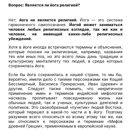
Вопрос: Является ли йога религией?
Нет,
йога не является религией.
Йога — это система
гармоничного самопознания.
Йогой может заниматься
человек любых религиозных взглядов, так же как и
человек, не имеющий каких-либо религиозных
убеждений.
Хотя в йоге иногда встречаются термины и объяснения,
которые похожи на религиозные, например, названия
тех или иных поз, но это всего лишь дань традиции и
культурному менталитету тех людей, в среде которых
сохранилась йога.
Если бы йога сохранилась в нашей стране, то мы бы,
вероятно, имели дело с такими персонажами как Кощей
Бессмертный, Василиса Прекрасная, Иван Царевич и
другие. Следует также помнить, что некритичное
применение имен и терминов индийской мифологии
насквозь пропитывает повседневную жизнь как
обычных людей, так и ученых, культурных деятелей и
политиков. Это своеобразный «пунктик» людей Востока,
который перешел в какой-то части и в йогу. Поэтому
разумнее всего относиться ко всему этому так же, как
мы относимся к персонажам и терминам «Мифов
древней Греции», применяемым в европейской науке.