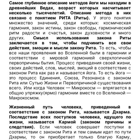
Самое глубинное описание методов йоги мы находим в
древнейших Ведах, возраст которых насчитывает
несколько тысячелетий. Описание метода в них
связано с понятием РИТА (Риты).
У этого понятия
множество значений, среди которых: космическая
гармония, закон истины, закон свободы, гармонический
ритм радости и счастья, закон духовности и много
других.
Смысл использования закона Риты
заключается в том, чтобы подчинить все свои
действия, эмоции и мысли закону Рита.
То есть, чтобы
все наши проявления во Вселенной были в гармонии и
соответствии с мировой гармонией сверхлогичной
первопричины бытия. Процесс приведения своей жизни,
своих действий, слов, мыслей, эмоций в соответствие с
законом Рита как раз и называется йога. То есть йога —
это процесс Единения, Союза, Резонанса с законом
Рита или Сутью Жизни и Первопричиной существования
всего. Или когда Человек — Микрокосм — впрягается в
общую упряжку(ярмо) гармонии вместе со Вселенной —
Макрокосмом.
Жизненный путь человека, приведенный в
соответствие с законом Рита, называется Дхарма.
Последствие всех поступков человека, идущего по
жизни, называется Кармой (законом причины и
следствия).
Если человек совершает поступки в
соответствии с законом Рита и тем самым идет по пути
Дхармы, то он приобретает только благую Карму,