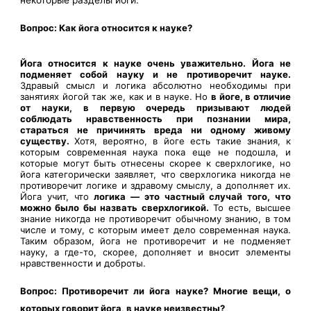
Вопрос: Как йога относится к науке?
Йога относится к науке очень уважительно. Йога не
подменяет собой науку и не противоречит науке.
Здравый смысл и логика абсолютно необходимы при
занятиях йогой так же, как и в науке. Но
в йоге, в отличие
от науки, в первую очередь призывают людей
соблюдать нравственность при познании мира,
стараться не причинять вреда ни одному живому
существу.
Хотя, вероятно, в йоге есть такие знания, к
которым современная наука пока еще не подошла, и
которые могут быть отнесены скорее к сверхлогике, но
йога категорически заявляет, что сверхлогика никогда не
противоречит логике и здравому смыслу, а дополняет их.
Йога учит, что
логика — это частный случай того, что
можно было бы назвать сверхлогикой.
То есть, высшее
знание никогда не противоречит обычному знанию, в том
числе и тому, с которым имеет дело современная наука.
Таким образом, йога не противоречит и не подменяет
науку, а где-то, скорее, дополняет и вносит элементы
нравственности и доброты.
Вопрос: Противоречит ли йога науке? Многие вещи, о
которых говорит йога, в науке неизвестны?