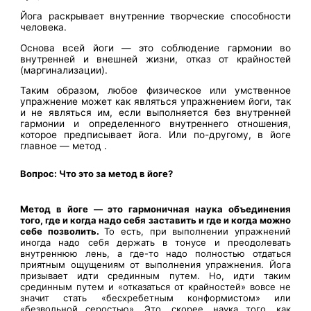
Йога раскрывает внутренние творческие способности
человека.
Основа всей йоги — это соблюдение гармонии во
внутренней и внешней жизни, отказ от крайностей
(маргинализации).
Таким образом, любое физическое или умственное
упражнение может как являться упражнением йоги, так
и не являться им, если выполняется без внутренней
гармонии и определенного внутреннего отношения,
которое предписывает йога. Или по-другому, в йоге
главное — метод .
Вопрос: Что это за метод в йоге?
Метод в йоге — это гармоничная наука объединения
того, где и когда надо себя заставить и где и когда можно
себе позволить.
То есть, при выполнении упражнений
иногда надо себя держать в тонусе и преодолевать
внутреннюю лень, а где-то надо полностью отдаться
приятным ощущениям от выполнения упражнения. Йога
призывает идти срединным путем. Но, идти таким
срединным путем и «отказаться от крайностей» вовсе не
значит стать «бесхребетным конформистом» или
«безвольной серостью». Это, скорее, наука того, как