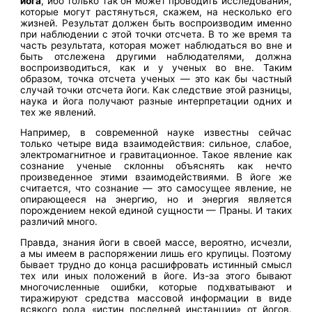
йога
, ибо только так он может проводить исследования,
которые могут растянуться, скажем, на несколько его
жизней. Результат должен быть воспроизводим именно
при наблюдении с этой точки отсчета. В то же время та
часть результата, которая может наблюдаться во вне и
быть отслежена другими наблюдателями, должна
воспроизводиться, как и у ученых во вне. Таким
образом, точка отсчета ученых — это как бы частный
случай точки отсчета йоги. Как следствие этой разницы,
наука и йога получают разные интерпретации одних и
тех же явлений.
Например, в современной науке известны сейчас
только четыре вида взаимодействия: сильное, слабое,
электромагнитное и гравитационное. Такое явление как
сознание ученые склонны объяснять как нечто
произведенное этими взаимодействиями. В йоге же
считается, что сознание — это самосущее явление, не
опирающееся на энергию, но и энергия является
порождением некой единой сущности — Праны. И таких
различий много.
Правда, знания йоги в своей массе, вероятно, исчезли,
а мы имеем в распоряжении лишь его крупицы. Поэтому
бывает трудно до конца расшифровать истинный смысл
тех или иных положений в йоге. Из-за этого бывают
многочисленные ошибки, которые подхватывают и
тиражируют средства массовой информации в виде
всякого рода «истин последней инстанции» от йогов.