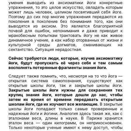
умения выводить из аксиоматики йоги конкретные
упражнения, то это целое искусство, овладеть которым
может лишь человек, целиком посвятивший себя йоге.
Поэтому до сих пор многие упражнения передаются из
поколения в поколение без понимания того, как они
выводятся из аксиом. Это является благоприятной
почвой для ошибок, непонимания и даже приводит к
мракобесным попыткам трактовать йогу не как живое
динамичное учение, а как набор оторванных от жизни и
культурной среды догматов, смахивающих на
сектантство. Ситуация нерадостная.
Сейчас требуются люди, которые, изучив аксиоматику
йоги, будут пропускать её через себя и тем самым
восполнять потерянные фрагменты знания йоги.
Следует также помнить, что, несмотря на то что йога —
открытая система самопознания, существуют как
открытые школы йоги, так и закрытые школы йоги.
Закрытые школы йоги нужны для сохранения тех
крупиц знания йоги, которые дошли до нас, чтобы
затем их время от времени передавать открытым
школам йоги, где их изучают все желающие.
В закрытые
школы йоги попадают только самые проверенные и
надежные йоги и йогини. Аналогия здесь такая же, как с
эталонами веса, длины в науке. В Париже хранится
эталон веса — один килограмм, он неприкосновенен.
Только некоторые ученые имеют к нему доступ, чтобы