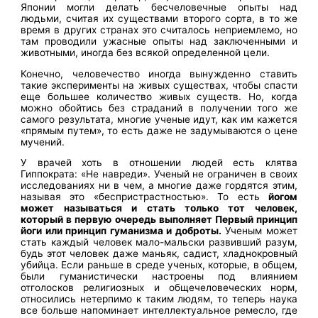
Японии могли делать бесчеловечные опыты над
людьми, считая их существами второго сорта, в то же
время в других странах это считалось неприемлемо, но
там проводили ужасные опыты над заключенными и
животными, иногда без всякой определенной цели.
Конечно, человечество иногда вынужденно ставить
такие эксперименты на живых существах, чтобы спасти
еще большее количество живых существ. Но, когда
можно обойтись без страданий в получении того же
самого результата, многие ученые идут, как им кажется
«прямым путем», то есть даже не задумываются о цене
мучений.
У врачей хоть в отношении людей есть клятва
Гиппократа: «Не навреди». Ученый не ограничен в своих
исследованиях ни в чем, а многие даже гордятся этим,
называя это «беспристрастностью». То есть
йогом
может называться и стать только тот человек,
который в первую очередь выполняет Первый принцип
йоги или принцип гуманизма и доброты.
Ученым может
стать каждый человек мало-мальски развивший разум,
будь этот человек даже маньяк, садист, хладнокровный
убийца. Если раньше в среде ученых, которые, в общем,
были гуманистически настроены под влиянием
отголосков религиозных и общечеловеческих норм,
относились нетерпимо к таким людям, то теперь наука
все больше напоминает интеллектуальное ремесло, где