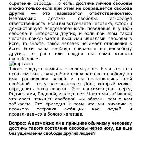
обретении свободы. То есть,
достичь личной свободы
можно только если при этом не сокращается свобода
других — это называется ответственностью.
Невозможно достичь свободы, игнорируя
ответственность. Если вы встречаете человека, который
демонстрирует вседозволенность поведения в ущерб
свободе и интересам других, и если при этом такой
человек прикрывается высшими идеалами свободы в
йоге, то знайте, такой человек не имеет отношения к
йоге. Если ваша свобода опирается на несвободу
других, то рано или поздно вы сами станете
несвободным.
Также следует помнить о своем долге. Если кто-то в
прошлом был к вам добр и сокращал свою свободу во
имя расширения вашей и вы пользовались этой
свободой , то у вас возникает Долг, который может
определить ваша совесть. Это, например долг перед
Родителями, Родиной, и так далее. Часто мы забываем,
что своей текущей свободой мы обязаны тем о ком
забываем. Это приводит к тому что мы выходим с
прочного островка любящих нас людей и
проваливаемся в болото негатива.
Вопрос: А возможно ли в принципе обычному человеку
достичь такого состояния свободы через йогу, да еще
без ущемления свободы других людей?