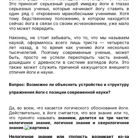
Это приносит серьезный ущерб имиджу йоги в глазах
серьезных ученых, которые начинают йогу ставить в
один ряд с откровенно мракобесными учениями. Хотя
тому бедственному положению, в котором находится
сейчас йога в связи со своим исчезновением, уже мало
что может повредить.
Наконец, не стоит забывать, что то, что мы называем
наукой, оформилось всего лишь триста — четыреста
лет назад, в то время как учению йоги несколько
тысячелетий. Поэтому современные ученые, может
быть, просто не успели переоткрыть часть знаний,
дошедших с древности в системе взглядов йоги. Это
также может служить причиной кажущегося внешнего
отличия йоги и науки.
Вопрос: Возможно ли объяснить устройство и структуру
упражнения йоги с позиции современной науки?
Да, во всем, что касается логического обоснования йоги.
Действительно, в йоге считается, что все знание или то,
что принято называть
знанием, делится на три части:
нелогичное знание, логичное знание и сверхлогичное
знание.
Нелогичное знание или глупость возникает из-за