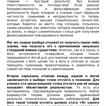
главное — быстрый результат, без всякой
ответственности за последствия. Если раньше
безнравственность и фальсификация научной
деятельности была позором и ученый слыл образцом
честности, гуманизма и неподкупности, то теперь
можно встретить весьма сомнительных личностей,
которые борются за место под солнцем, пользуясь
своим разумом, как животное, которое клыками борется
за жизнь, и пишут сомнительные статьи для получения
финансирования повседневного явления.
Йог же скорее вообще откажется получать какое-либо
знание, чем получать его с причинением ненужных
страданий живым существам.
Конечно, как и в науке, в
йоге встречаются псевдойоги, которые только
прикрываются йогой для достижения своих не имеющих
отношения к йоге целей. Но в йоге в отличие от науки
принципы гуманизма провозглашены и закреплены в
самой системе познания и самопознания.
Второе серьезное отличие между наукой и йогой
заключается в выборе точки отсчета в познании. Для
ученого это некая внешняя точка отсчета или её иногда
называют объективной реальностью.
То есть все
эксперименты, подтверждающие правильность любой
выдвинутой теории, должны давать одинаковый
результат относительно внешних наблюдателей.
Для
йога такой точкой отсчета должно стать «Я» самого