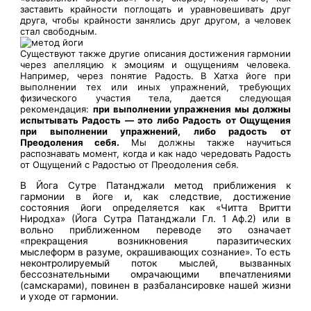
заставить крайности поглощать и уравновешивать друг
друга, чтобы крайности занялись друг другом, а человек
стал свободным.
Существуют также другие описания достижения гармонии
через апелляцию к эмоциям и ощущениям человека.
Например, через понятие Радость. В Хатха йоге при
выполнении тех или иных упражнений, требующих
физического участия тела, дается следующая
рекомендация:
при выполнении упражнения мы должны
испытывать Радость — это либо Радость от Ощущения
при выполнении упражнений, либо радость от
Преодоления себя.
Мы должны также научиться
распознавать момент, когда и как надо чередовать Радость
от Ощущений с Радостью от Преодоления себя.
В Йога Сутре Патанджали метод приближения к
гармонии в йоге и, как следствие, достижение
состояния йоги определяется как «Читта Вритти
Ниродха» (Йога Сутра Патанджали Гл. 1 Аф.2) или в
вольно приближенном переводе это означает
«прекращения возникновения паразитических
мыслеформ в разуме, окрашивающих сознание». То есть
неконтролируемый поток мыслей, вызванных
бессознательными омрачающими впечатлениями
(самскарами), повинен в разбалансировке нашей жизни
и уходе от гармонии.