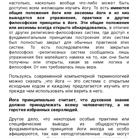
настолько, насколько вообще что-либо может быть
доступно всем желающим изучать йогу. То есть
имеются
общие положения йоги или аксиомы йоги и из них
выводятся все упражнения, практики и другие
философские принципы в йоге. Эти общие положения
или аксиомы всегда открыто обнародовались
, в отличие
от других религиозно-философских систем, где доступ к
фундаментальным принципам построения этих систем
был полностью закрыт для обычных практиков этих
систем. То есть последователям этих закрытых
философско -религиозных систем сообщались лишь
упражнения без малейшего намека на то, как они были
получены или открыты, какая за ними логика и
философия. От них требовалась лишь вера.
Пользуясь современной компьютерной терминологией
можно сказать ,что йога — это система с открытым
исходным кодом и каждому предлагается изучить его
прежде чем использовать или верить в него.
Йога принципиально считает, что духовное знание
должно принадлежать всему человечеству, а не
горстке избранных сверхлюдей.
Другое дело, что некоторые особые практики или
специфические выводы из общедоступных
фундаментальных принципов йоги иногда не особо
афишируются, так как неподготовленные люди могут