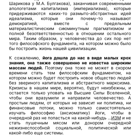
Шарикова у М.А. Булгакова), заканчивая современными
апологетами капитализма (империализма), которые
придерживаются каких-то размыто-абстрактных идей
идеализма, которые они почему-то называют
демократией, вместе с предельным
материалистическим сиюминутным прагматизмом и
полной безответственностью в отношении остального
мира. Таким образом, у человечества до сих пор нет
того философского фундамента, на котором можно было
бы построить жизнь нашей цивилизации.
К сожалению,
йога дошла до нас в виде малых крох
знания, она также совершенно не известна широким
массам людей.
Поэтому она тоже не может в скором
времени стать тем философским фундаментом, на
котором можно будет построить новое общество людей
без звериного капитализма и абстрактного марксизма.
Кризисы в нашем мире, вероятно, будут неизбежны, и
остается только уповать на Высшие Силы Вселенной,
чтобы они вразумили и направили человечество. А
простым людям, от которых не зависит ни политика, ни
финансовые потоки, можно только самостоятельно
изучать философию (аксиоматику) йоги, чтобы в
очередной раз не попасться на какой-нибудь …
ИЗМ
и не
стать пушечным мясом или донором очередной
нежизнеспособной социальной, политической или
какой-либо еще системы.