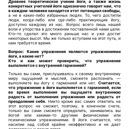
Древнее теоретическое учение йоги, а также жизнь
конкретных учителей йоги однозначно говорит нам, что
в каждом человеке находится этот потенциал свободы,
а не в каких-либо избранных людях. То, чего достигли
люди, когда-либо или где-либо практикующие йогу,
доступно каждому из нас. Вопрос всего лишь нашей
воли и упорства в достижении поставленной нами цели.
Кто-то сделал это много раньше нас и уже достиг
некоторых высот. Мы же только вступаем на этот путь, и
нам требуется время.
Вопрос: Какие упражнения являются упражнениями
йоги, а какие нет?
Кто и как может проверить, что упражнение
выполняется с внутренней гармонией?
Только вы сами, прислушиваясь к своему внутреннему
миру ощущений и мыслей, сможете распознать —
выполняете вы йогу с гармонией или нет.
Считается,
что упражнение в йоге выполняется с гармонией, если
во время выполнения вы ощущаете внутреннюю
радость от выполнения упражнения или радость от
преодоления себя.
Никто кроме вас самих ответить на
этот вопрос не сможет, поэтому, в конечном счете,
только вы сами сможете определить, занимались вы
йогой или какими-то другими физическими или
психическими упражнениями. В йоге считается, что
насилие над собой крайне неэффективно и не дает