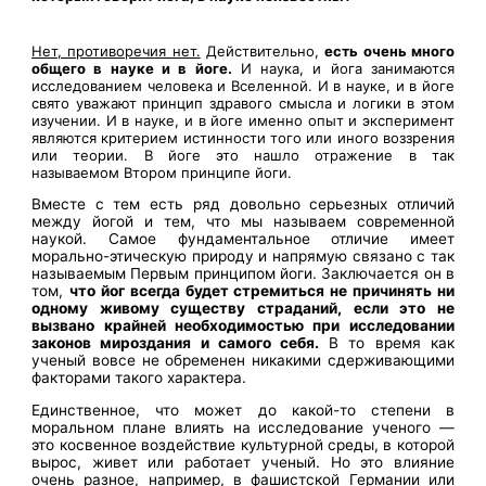
Нет, противоречия нет.
Действительно,
есть очень много
общего в науке и в йоге.
И наука, и йога занимаются
исследованием человека и Вселенной. И в науке, и в йоге
свято уважают принцип здравого смысла и логики в этом
изучении. И в науке, и в йоге именно опыт и эксперимент
являются критерием истинности того или иного воззрения
или теории. В йоге это нашло отражение в так
называемом Втором принципе йоги.
Вместе с тем есть ряд довольно серьезных отличий
между йогой и тем, что мы называем современной
наукой. Самое фундаментальное отличие имеет
морально-этическую природу и напрямую связано с так
называемым Первым принципом йоги. Заключается он в
том,
что йог всегда будет стремиться не причинять ни
одному живому существу страданий, если это не
вызвано крайней необходимостью при исследовании
законов мироздания и самого себя.
В то время как
ученый вовсе не обременен никакими сдерживающими
факторами такого характера.
Единственное, что может до какой-то степени в
моральном плане влиять на исследование ученого —
это косвенное воздействие культурной среды, в которой
вырос, живет или работает ученый. Но это влияние
очень разное, например, в фашистской Германии или