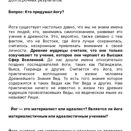
долгосрочных результатов.
Вопрос: Кто придумал йогу?
Йога существует настолько давно, что мы не знаем имена
тех людей, кто, занимаясь самопознанием, развивал это
учение в древности. Это, вероятно, также связано с тем
фактом, что на Востоке, где йога лучше сохранилась,
считалось нескромным привлекать внимание к своей
личности.
Древние мудрецы считали, что они только
озвучивают то учение, которое они черпают из Высших
Сфер Вселенной.
До нас дошли имена относительно
поздних последователей йоги, таких как Патанджали,
Вьяса, Гхеранда и другие. Считается что йога, это
практическое воплощение в жизни человека
Древнейшего Знания Вед. То есть того знания которое
содержится в таких Ведах как Риг Веда и других. Нам
практически ничего не известно о жизни тех древних
мудрецов провозгласивших Веды, на ведическом языке их
называют Риши.
Йог — это материалист или идеалист? Является ли йога
материалистичным или идеалистичным учением?
Йога считает, что материализм и идеализм не являются