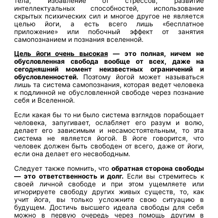
тела, избавление от стрессов, развитие
интеллектуальных способностей, использование
скрытых психических сил и многое другое не является
целью йоги, а есть всего лишь «бесплатное
приложение» или побочный эффект от занятия
самопознанием и познания вселенной.
Цель йоги очень высокая
— это полная, ничем не
обусловленная свобода вообще от всех, даже на
сегодняшний момент неизвестных ограничений и
обусловленностей.
Поэтому йогой может называться
лишь та система самопознания, которая ведет человека
к подлинной не обусловленной свободе через познание
себя и Вселенной.
Если какая бы то ни было система взглядов порабощает
человека, запугивает, ослабляет его разум и волю,
делает его зависимым и несамостоятельным, то эта
система не является йогой. В йоге говорится, что
человек должен быть свободен от всего, даже от йоги,
если она делает его несвободным.
Следует также помнить, что
обратная сторона свободы
— это ответственность и долг.
Если вы стремитесь к
своей личной свободе и при этом ущемляете или
игнорируете свободу других живых существ, то, как
учит йога, вы только усложните свою ситуацию в
будущем. Достичь высшего идеала свободы для себя
можно в первую очередь через помощь другим в