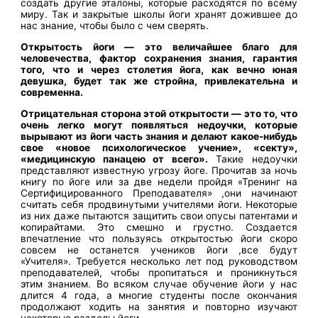
создать другие эталоны, которые расходятся по всему
миру. Так и закрытые школы йоги хранят дожившее до
нас знание, чтобы было с чем сверять.
Открытость йоги — это величайшее благо для
человечества, фактор сохранения знания, гарантия
того, что и через столетия йога, как вечно юная
девушка, будет так же стройна, привлекательна и
современна.
Отрицательная сторона этой открытости — это то, что
очень легко могут появляться недоучки, которые
вырывают из йоги часть знания и делают какое-нибудь
свое «новое психологическое учение», «секту»,
«медицинскую панацею от всего».
Такие недоучки
представляют известную угрозу йоге. Прочитав за ночь
книгу по йоге или за две недели пройдя «Тренинг на
Сертифицированного Преподавателя» ,они начинают
считать себя продвинутыми учителями йоги. Некоторые
из них даже пытаются защитить свои опусы патентами и
копирайтами. Это смешно и грустно. Создается
впечатление что пользуясь открытостью йоги скоро
совсем не останется учеников йоги ,все будут
«Учителя». Требуется несколько лет под руководством
преподавателей, чтобы пропитаться и проникнуться
этим знанием. Во всяком случае обучение йоги у нас
длится 4 года, а многие студенты после окончания
продолжают ходить на занятия и повторно изучают
некоторые разделы йоги.