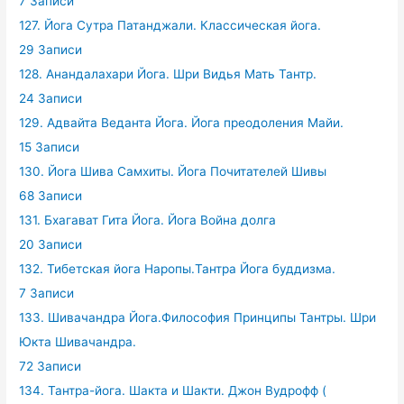
7 Записи
127. Йога Сутра Патанджали. Классическая йога.
29 Записи
128. Анандалахари Йога. Шри Видья Мать Тантр.
24 Записи
129. Адвайта Веданта Йога. Йога преодоления Майи.
15 Записи
130. Йога Шива Самхиты. Йога Почитателей Шивы
68 Записи
131. Бхагават Гита Йога. Йога Война долга
20 Записи
132. Тибетская йога Наропы.Тантра Йога буддизма.
7 Записи
133. Шивачандра Йога.Философия Принципы Тантры. Шри
Юкта Шивачандра.
72 Записи
134. Тантра-йога. Шакта и Шакти. Джон Вудрофф (