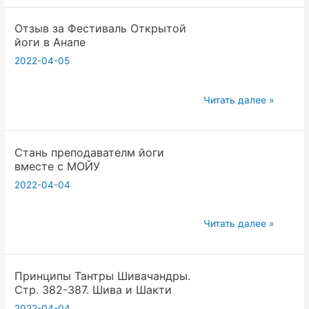
Шивачандры.
Отзыв за Фестиваль Открытой
Стр.
йоги в Анапе
388-
2022-04-05
393
Отзыв
Читать далее »
за
Фестиваль
Стань преподавателм йоги
Открытой
вместе с МОЙУ
йоги
2022-04-04
в
Анапе
Стань
Читать далее »
преподавателм
йоги
Принципы Тантры Шивачандры.
вместе
Стр. 382-387. Шива и Шакти
с
2022-04-04
МОЙУ