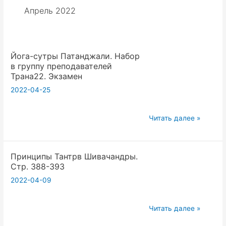
Апрель 2022
Йога-сутры Патанджали. Набор
в группу преподавателей
Трана22. Экзамен
2022-04-25
Йога-
Читать далее »
сутры
Патанджали.
Принципы Тантрв Шивачандры.
Набор
Стр. 388-393
в
2022-04-09
группу
преподавателей
Трана22.
Принципы
Читать далее »
Экзамен
Тантрв