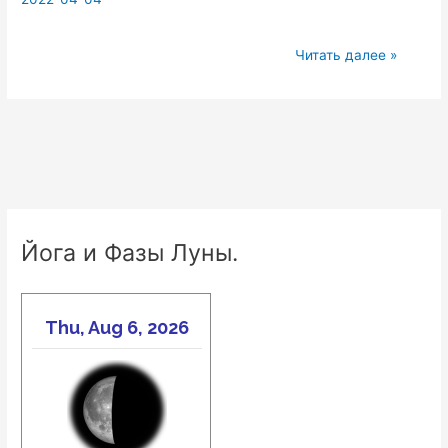
Принципы
Читать далее »
Тантры
Шивачандры.
Стр.
382-
387.
Шива
и
Йога и Фазы Луны.
Шакти