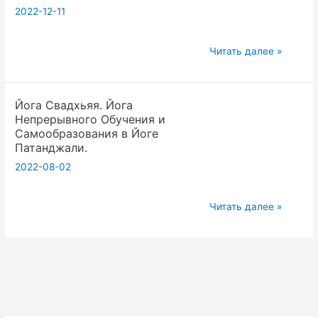
2022-12-11
Обучения
и
11.12.2022.
Преподавания
Читать далее »
Кама
в
Йога,
Йоге.058(звук
Йога Свадхьяя. Йога
Свадхяя
другой)
Непрерывного Обучения и
Йога.
Самообразования в Йоге
В
Патанджали.
Сангхе
2022-08-02
Йога
—
Йога
Читать далее »
Время
Свадхьяя.
Работает
Йога
на
Непрерывного
Вас.
Обучения
и
Самообразования