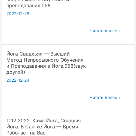
Метод
преподавания.058
Непрерывного
2022-12-28
Обучения
и
Йога
Преподавания
Читать далее »
Свадхьяя
в
—
Йоге.058(звук
Йога Свадхьяя — Высший
высший
другой)
Метод Непрерывного Обучения
метод
и Преподавания в Йоге.058(звук
непрерывного
другой)
обучения
2022-12-24
и
преподавания.058
Йога
Читать далее »
Свадхьяя
—
11.12.2022. Кама Йога, Свадхяя
Высший
Йога. В Сангхе Йога — Время
Метод
Работает на Вас.
Непрерывного