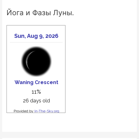
в
Йога и Фазы Луны.
Йоге
Патанджали.