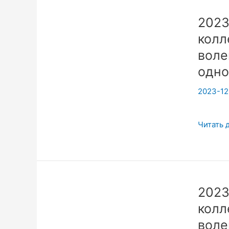
для
2023
ученого
колл
Открыт
Обсужд
воле
Последс
одно
научных
2023-12
открыти
часть4
2023112
Читать 
Йога
это
коллект
сомнен
2023
и
колл
волеизъ
(вера)
воле