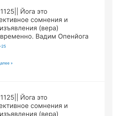
1125|| Йога это
.
ективное сомнения и
ые
ения
изъявления (вера)
твий
временно. Вадим Опенйога
-25
й
5||
далее »
ивное
ия
1125|| Йога это
ективное сомнения и
явления
изъявления (вера)