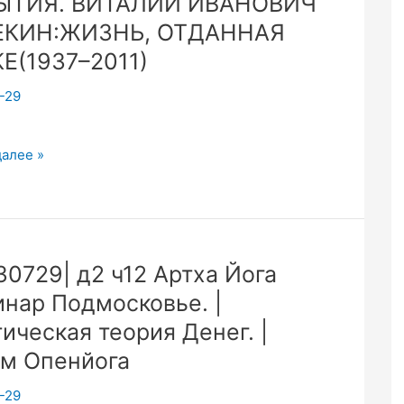
ЫТИЯ. ВИТАЛИЙ ИВАНОВИЧ
ые
ения
ЕКИН:ЖИЗНЬ, ОТДАННАЯ
твий
Е(1937–2011)
-29
й
Я.
далее »
НЫЕ
Я.
ИЙ
30729| д2 ч12 Артха Йога
ВИЧ
нар Подмосковье. |
Н:ЖИЗНЬ,
НАЯ
ическая теория Денег. |
937–
м Опенйога
-29