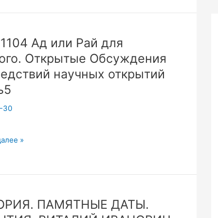
вания.
1104 Ад или Рай для
ого. Открытые Обсуждения
едствий научных открытий
ь5
-30
4
далее »
га
ОРИЯ. ПАМЯТНЫЕ ДАТЫ.
.