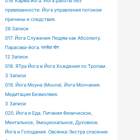
016. Карма йога. Йога работы без
привязанности. Йога управления потоком
причины и следствия.
26 Записи
017. Йога Служения Людям как Абсолюту.
Парасэва-йога. परसेवा योग
12 Записи
018. ЯТра Йога и Йога Хождения по Тропам.
3 Записи
019. Йога Моуна (Mouna). Йога Молчания.
Медитация Безмолвия.
3 Записи
020. Йога и Еда. Питания Физическое,
Ментальное, Эмоциональное, Духовное.
Йога и Голодания. Овсянка-Экстра спасение