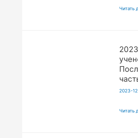
Гималае
Читать 
для
спасени
человеч
Вадим
Опенйо
2023
учен
Посл
част
2023-12
202310
Читать 
Ад
или
Рай