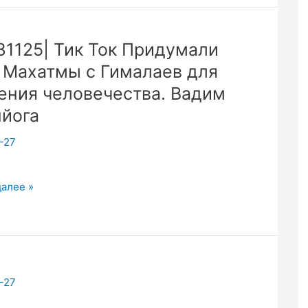
ние
31125| Тик Ток Придумали
 Махатмы с Гималаев для
ь
ения человечества. Вадим
йога
-27
25|
далее »
али
га
ы
-27