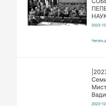
СОБ
Открыт
Обсужд
ПЕП
Последс
НАУК
научных
2023-12
открыти
часть5
ИСТОРИ
Читать 
ПАМЯТ
ДАТЫ.
СОБЫТИ
ВИТАЛ
|202
ИВАНО
Семи
ПЕПЕКИ
ОТДАН
Мист
НАУКЕ(1
Вади
2011)
2023-12