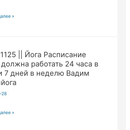
29|
далее »
1125 || Йога Расписание
р
 должна работать 24 часа в
овье.
и 7 дней в неделю Вадим
ская
йога
-28
5
далее »
га