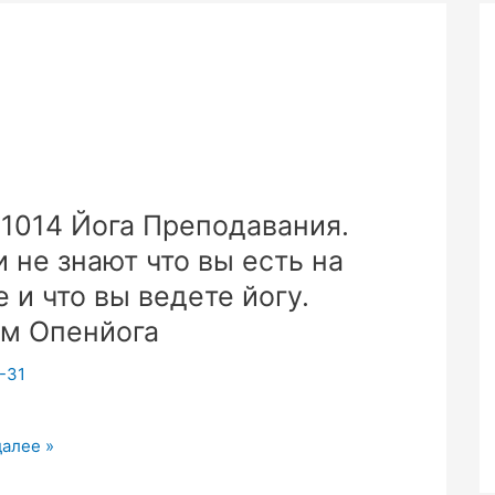
1014 Йога Преподавания.
 не знают что вы есть на
е и что вы ведете йогу.
м Опенйога
-31
4
далее »