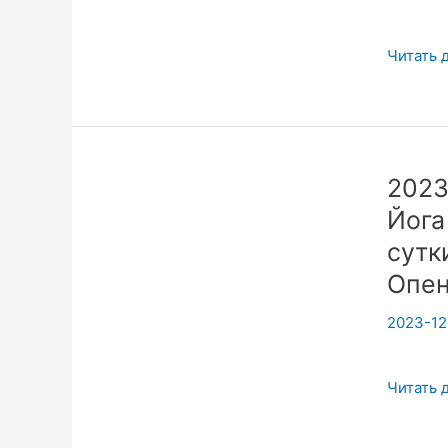
|202307
Читать 
д2
ч12
Артха
Йога
2023
Семина
Йога
Подмоск
|
сутк
Мистиче
Опен
теория
2023-12
Денег.
|
Вадим
2023112
Читать 
Опенйо
||
Йога