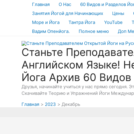
Перейти
Главная
О Нас
60 Видов и Разделов Йо
к
Занятия Йогой для Начинающих
Цены
содержимому
Море и Йога
Тантра Йога
YouTube
Вадим Опенйога.
Полное меню
Доп М
Станьте Преподавате
Английском Языке! Н
Йога Архив 60 Видов
Друзья, начинайте учиться у нас прямо сегодня. 
Скачивайте Теорию и Упражнений Йоги Междунаро
Главная
2023
Декабрь