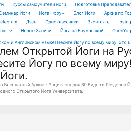
ги
Курсы самоучители йоги
Подготовка Преподавате
Семинар Йоги
Йога Форум
Блог Йоги
Архив по Го
Telegram
Дзен
Одноклассники
Вконтакте
Insta
еню
Новые Записи
Йога на Бауманской
OpenYog
лем Открытой Йоги на Ру
есите Йогу по всему миру
 Йоги.
Это Бесплатный Архив - Энциклопедия 60 Видов и Разделов 
дного Открытого Йога Университета.