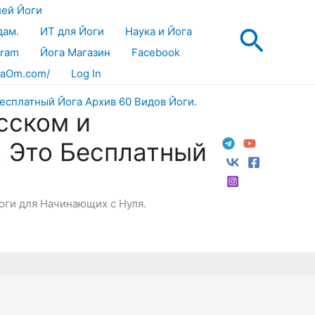
лей Йоги
Поис
дам.
ИТ для Йоги
Наука и Йога
gram
Йога Магазин
Facebook
aOm.com/
Log In
сском и
! Это Бесплатный
Йоги для Начинающих с Нуля.