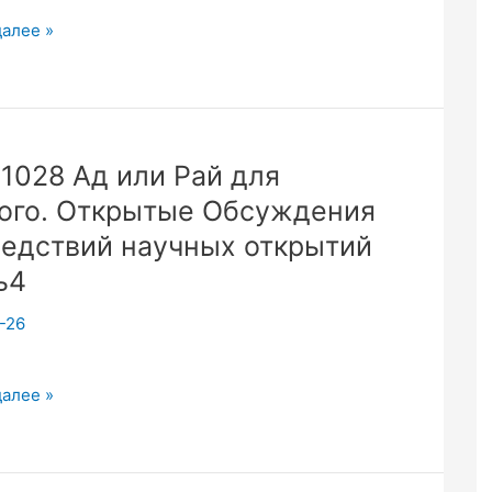
в
далее »
я
ества.
га
1028 Ад или Рай для
ого. Открытые Обсуждения
едствий научных открытий
ь4
-26
28
далее »