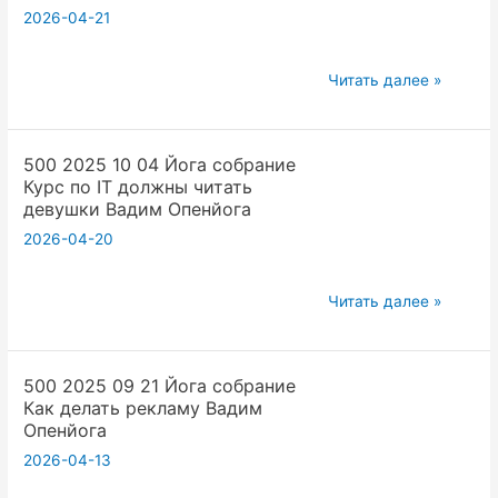
Как
2026-04-21
быстро
придумывать
500
Читать далее »
привычки
2025
в
10
йоге
500 2025 10 04 Йога собрание
04
Ютюбе
Курс по IT должны читать
Йога
Вадим
девушки Вадим Опенйога
собрание
Опенйога
2026-04-20
Прямые
трансляции
500
и
Читать далее »
2025
зазубривать
10
шапку
500 2025 09 21 Йога собрание
04
Вадим
Как делать рекламу Вадим
Йога
Опенйога
Опенйога
собрание
2026-04-13
Курс
по