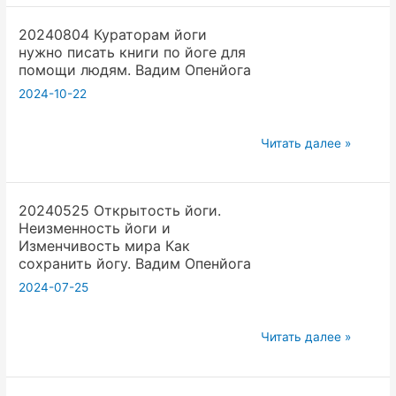
Хаоса.
вокруг
20240804 Кураторам йоги
Лекция
детей
нужно писать книги по йоге для
1
Вадим
помощи людям. Вадим Опенйога
для
Опенйога
2024-10-22
Йога
mp4
Аспирантуры
20240804
Открытой
Читать далее »
Кураторам
йоги.
йоги
Сохранение
20240525 Открытость йоги.
нужно
Школы.
Неизменность йоги и
писать
Вадим
Изменчивость мира Как
книги
Опенйога.
сохранить йогу. Вадим Опенйога
по
2024-07-25
йоге
для
20240525
Читать далее »
помощи
Открытость
людям.
йоги.
Вадим