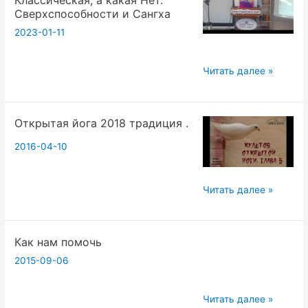
Йоге
Сверхспособности и Сангха
в
2023-01-11
коммерческом
мире
Открытость
Читать далее »
интернета.
в
Вадим
Йоге
Опенйога.101
Открытая йога 2018 традиция .
мечта
Вивекананды.
2016-04-10
Какая
Йога
Открытая
Читать далее »
Классическая,
йога
а
2018
какая
Как нам помочь
традиция
Нет.
.
Сверхспособности
2015-09-06
и
Сангха
Как
Читать далее »