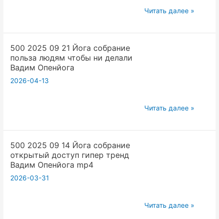
500
IT
Читать далее »
2025
должны
09
читать
500 2025 09 21 Йога собрание
21
девушки
польза людям чтобы ни делали
Йога
Вадим
Вадим Опенйога
собрание
Опенйога
2026-04-13
Как
делать
500
рекламу
Читать далее »
2025
Вадим
09
Опенйога
500 2025 09 14 Йога собрание
21
открытый доступ гипер тренд
Йога
Вадим Опенйога mp4
собрание
2026-03-31
польза
людям
500
чтобы
Читать далее »
2025
ни