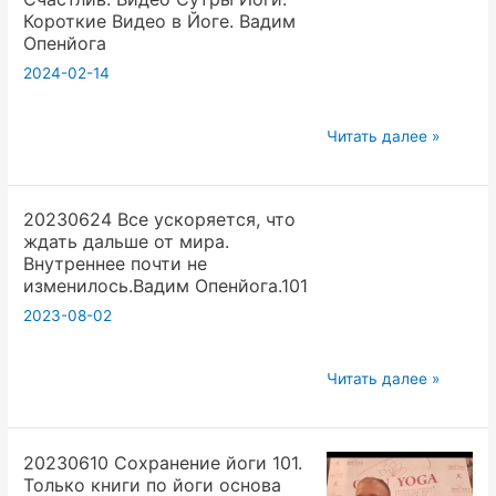
,
Короткие Видео в Йоге. Вадим
Учебники,
Опенйога
Книги,
2024-02-14
Форума,Ютюб
Видео,
20240106
Читать далее »
Соц
Патанджали
Сети.
был
Вадим
20230624 Все ускоряется, что
бы
Опенйога
ждать дальше от мира.
Счастлив.
Внутреннее почти не
Видео
изменилось.Вадим Опенйога.101
Сутры
2023-08-02
Йоги.
Короткие
20230624
Читать далее »
Видео
Все
в
ускоряется,
Йоге.
20230610 Сохранение йоги 101.
что
Вадим
Только книги по йоги основа
ждать
Опенйога