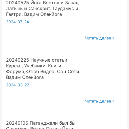
20240525 Йога Восток и Запад.
Неизменность
Опенйога
Латынь и Санскрит. Гаудамус и
йоги
Гаятри. Вадим Опенйога
и
2024-07-24
Изменчивость
мира
20240525
Как
Читать далее »
Йога
сохранить
Восток
йогу.
20240225 Научные статьи,
и
Вадим
Курсы , Учебники, Книги,
Запад.
Опенйога
Форума,Ютюб Видео, Соц Сети.
Латынь
Вадим Опенйога
и
2024-03-22
Санскрит.
Гаудамус
20240225
Читать далее »
и
Научные
Гаятри.
статьи,
Вадим
20240106 Патанджали был бы
Курсы
Опенйога
Счастлив. Видео Сутры Йоги.