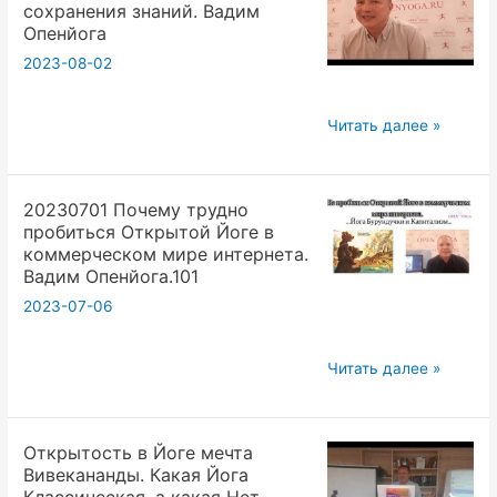
сохранения знаний. Вадим
дальше
Опенйога
от
2023-08-02
мира.
Внутреннее
20230610
Читать далее »
почти
Сохранение
не
йоги
изменилось.Вадим
20230701 Почему трудно
101.
Опенйога.101
пробиться Открытой Йоге в
Только
коммерческом мире интернета.
книги
Вадим Опенйога.101
по
2023-07-06
йоги
основа
20230701
Читать далее »
сохранения
Почему
знаний.
трудно
Вадим
Открытость в Йоге мечта
пробиться
Опенйога
Вивекананды. Какая Йога
Открытой
Классическая, а какая Нет.