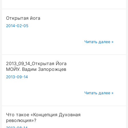
нам
помочь
Открытая йога
2014-02-05
Открытая
Читать далее »
йога
2013_09_14_Открытая Йога
МОЙУ. Вадим Запорожцев
2013-09-14
2013_09_14_Открытая
Читать далее »
Йога
МОЙУ.
Что такое «Концепция Духовная
Вадим
революция»?
Запорожцев