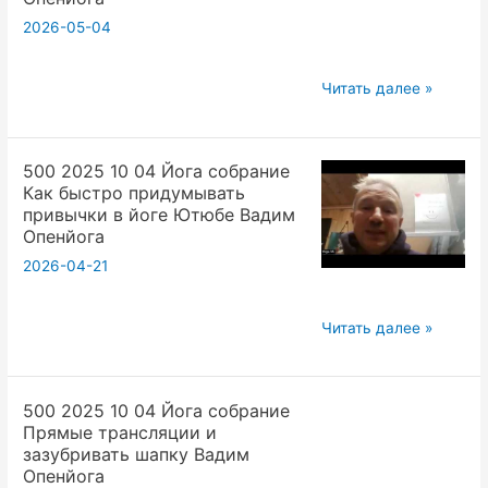
Собрание
2026-05-04
Бюрократия
в
500
йоге
Читать далее »
2025
Вадим
10
Опенйога
500 2025 10 04 Йога собрание
12
Как быстро придумывать
Йога
привычки в йоге Ютюбе Вадим
Собрание
Опенйога
Доп
2026-04-21
дни
йога
500
Читать далее »
семинара
2025
Вадим
10
Опенйога
500 2025 10 04 Йога собрание
04
Прямые трансляции и
Йога
зазубривать шапку Вадим
собрание
Опенйога