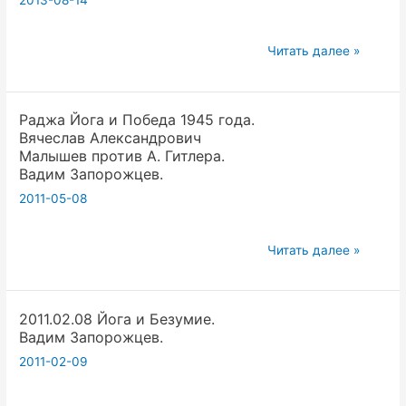
2013-08-14
Что
Читать далее »
такое
«Концепция
Раджа Йога и Победа 1945 года.
Духовная
Вячеслав Александрович
революция»?
Малышев против А. Гитлера.
Вадим Запорожцев.
2011-05-08
Раджа
Читать далее »
Йога
и
2011.02.08 Йога и Безумие.
Победа
Вадим Запорожцев.
1945
2011-02-09
года.
Вячеслав