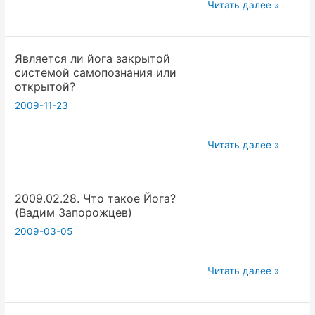
Александрович
2011.02.08
Читать далее »
Малышев
Йога
против
и
А.
Является ли йога закрытой
Безумие.
системой самопознания или
Гитлера.
Вадим
открытой?
Вадим
Запорожцев.
2009-11-23
Запорожцев.
Является
Читать далее »
ли
йога
2009.02.28. Что такое Йога?
закрытой
(Вадим Запорожцев)
системой
2009-03-05
самопознания
или
открытой?
2009.02.28.
Читать далее »
Что
такое