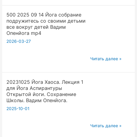
09
делали
500 2025 09 14 Йога собрание
14
Вадим
подружитесь со своими детьми
Йога
Опенйога
все вокруг детей Вадим
собрание
Опенйога mp4
открытый
2026-03-27
доступ
гипер
500
Читать далее »
тренд
2025
Вадим
09
Опенйога
20231025 Йога Хаоса. Лекция 1
14
mp4
для Йога Аспирантуры
Йога
Открытой йоги. Сохранение
собрание
Школы. Вадим Опенйога.
подружитесь
2025-10-01
со
своими
20231025
Читать далее »
детьми
Йога
все