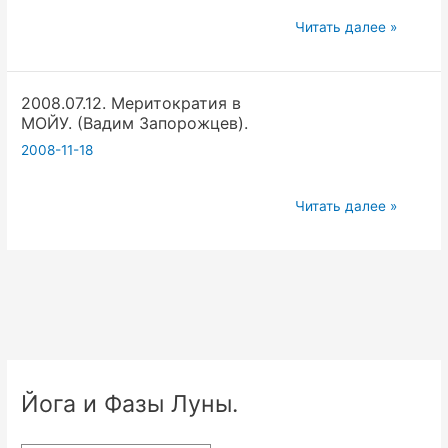
(Вадим
2008.07.26.
Читать далее »
Запорожцев).
Бюрократия
в
2008.07.12. Меритократия в
Йоге.
МОЙУ. (Вадим Запорожцев).
(Вадим
2008-11-18
Запорожцев).
2008.07.12.
Читать далее »
Меритократия
в
МОЙУ.
(Вадим
Запорожцев).
Йога и Фазы Луны.