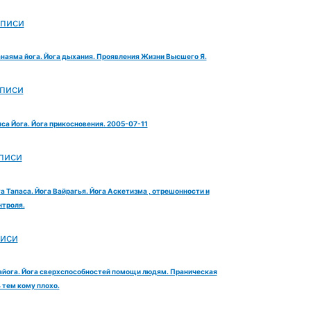
аписи
анаяма йога. Йога дыхания. Проявления Жизни Высшего Я.
аписи
яса Йога. Йога прикосновения. 2005-07-11
писи
га Тапаса. Йога Вайрагья. Йога Аскетизма , отрешонности и
троля.
писи
айога. Йога сверхспособностей помощи людям. Праническая
тем кому плохо.