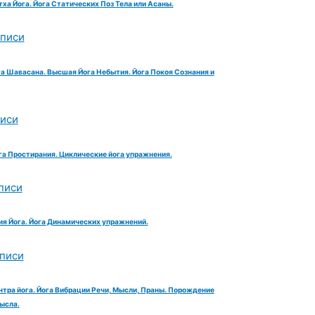
тха Йога. Йога Статических Поз Тела или Асаны.
аписи
га Шавасана. Высшая Йога Небытия. Йога Покоя Сознания и
писи
га Простирания. Циклические йога упражнения.
писи
ия Йога. Йога Динамических упражнений.
аписи
нтра йога. Йога Вибрации Речи, Мысли, Праны. Порождение
ысла.