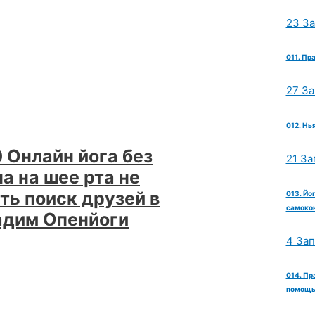
23 З
011. Пр
27 З
012. Нь
 Онлайн йога без
21 За
а на шее рта не
ть поиск друзей в
013. Йо
самокон
адим Опенйоги
4 За
014. Пр
помощь 