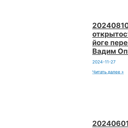
принципами.
Субботний
психо-
реактор
открытой
20240810
йоги.
открытос
Вадим
Опенйога.
йоге пере
Вадим Оп
2024-11-27
20240810
Читать далее »
Онлайн
йога
открытость
и
принцип
тайны
в
йоге
перекос
20240601
в