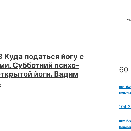
 Куда податься йогу с
ми. Субботний психо-
60 
открытой йоги. Вадим
я.
.
001. Йо
импульс
104 З
002. Йо
Написан