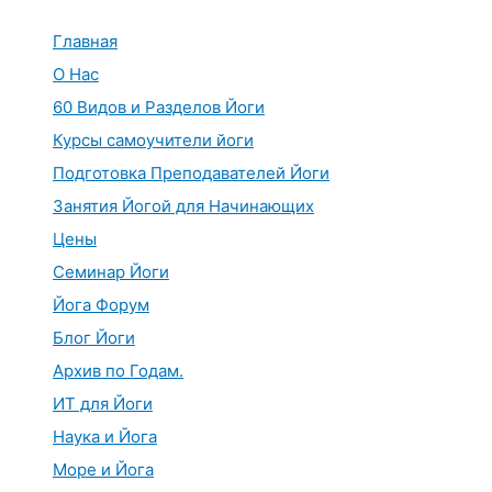
Перейти
к
Главная
содержимому
О Нас
60 Видов и Разделов Йоги
Курсы самоучители йоги
Подготовка Преподавателей Йоги
Занятия Йогой для Начинающих
Цены
Семинар Йоги
Йога Форум
Блог Йоги
Архив по Годам.
ИТ для Йоги
Наука и Йога
Море и Йога