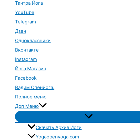
Тантра Йога
YouTube
Telegram
Дзен
Одноклассники
Вконтакте
Instagram
Йога Магазин
Facebook
Вадим Опенйога.
Полное меню
Доп Меню
Переключатель
меню
Скачать Архив Йоги
Yogaopenyoga.com