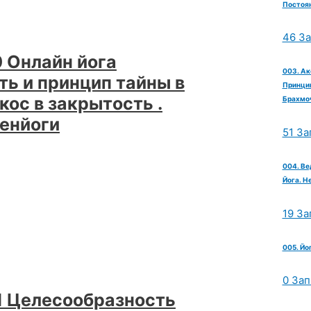
Постоян
46 З
 Онлайн йога
003. Ак
ть и принцип тайны в
Принцип
кос в закрытость .
Брахмо
енйоги
51 За
004. Ве
Йога. Н
19 За
005. Йо
0 Зап
 Целесообразность