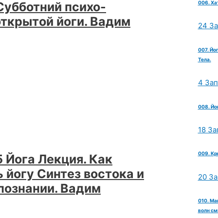
006. Ха
Субботний психо-
открытой йоги. Вадим
24 З
007. Йо
Тела.
ть
4 За
008. Йо
18 За
009. Кр
 Йога Лекция. Как
 йогу Синтез востока и
20 З
познании. Вадим
010. Ма
волн см