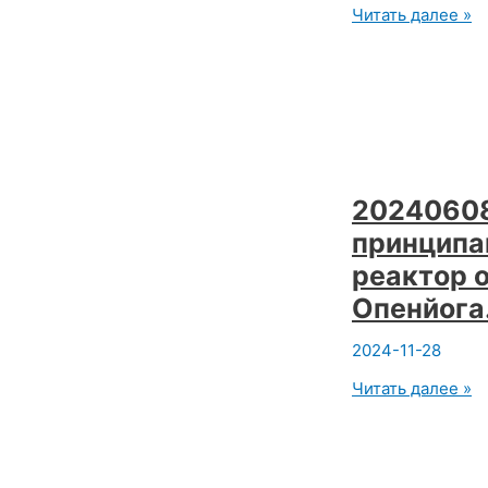
20240615
Читать далее »
сб
15-
40.
Йога
Лекция.
Мы
воплощаем
то,
во
20240608
что
принципа
верим
Москва,
реактор 
м.Новослободска
Опенйога
Зебра.
2024-11-28
20240608
Читать далее »
Куда
податься
йогу
с