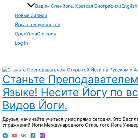
Вадим Опенйога. Краткая Биография.(English
Новые Записи
Йога на Бауманской
OpenYogaOm.com/
Log In
Поиск
Станьте Преподавателем
Языке! Несите Йогу по в
Видов Йоги.
Друзья, начинайте учиться у нас прямо сегодня. Это Бесп
Упражнений Йоги Международного Открытого Йога Универ