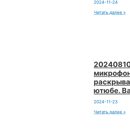
2024-11-24
20240525
Читать далее »
Йога
Лекция.
Как
сохранить
йогу
Синтез
востока
и
Запада
20240810
в
микрофон
познании.
Вадим
раскрыва
Опенйога
ютюбе. В
2024-11-23
20240810
Читать далее »
Онлайн
йога
без