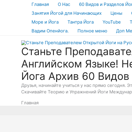
Перейти
Главная
О Нас
60 Видов и Разделов Йо
к
Занятия Йогой для Начинающих
Цены
содержимому
Море и Йога
Тантра Йога
YouTube
Вадим Опенйога.
Полное меню
Доп М
Станьте Преподавате
Английском Языке! Н
Йога Архив 60 Видов
Друзья, начинайте учиться у нас прямо сегодня. 
Скачивайте Теорию и Упражнений Йоги Междунаро
Главная