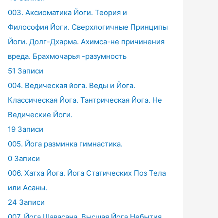
003. Аксиоматика Йоги. Теория и
Философия Йоги. Сверхлогичные Принципы
Йоги. Долг-Дхарма. Ахимса-не причинения
вреда. Брахмочарья -разумность
51 Записи
004. Ведическая йога. Веды и Йога.
Классическая Йога. Тантрическая Йога. Не
Ведические Йоги.
19 Записи
005. Йога разминка гимнастика.
0 Записи
006. Хатха Йога. Йога Статических Поз Тела
или Асаны.
24 Записи
007. Йога Шавасана. Высшая Йога Небытия.