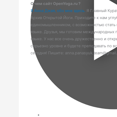
О чем сайт OpenYoga.ru ?
Я Анна Джая, обо мне здесь.
Я Главный Кура
Архив Открытой Йоги. Приходите к нам углу
единомышленником, с возможностью стать п
языке. Друзья, мы готовим международных 
языке. У нас все очень дружественно и откр
серьезно уровне и будете преподавать по в
сегодня! Пишите: anna.panasyuk.team@gmail