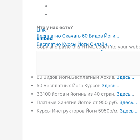
Что у нас есть?
Link
Бесплатно Скачать 60 Видов Йоги…
Embed
Бесплатно Курсы Йоги Онлайн…
Copy and paste this HTML code into your web
Платно Курс Инструкторов Йоги 6950р/м…
Платно Занятия Йогой от 950 руб…
60 Видов Йоги.Бесплатный Архив.
Здесь…
50 Бесплатных Йога Курсов
Здесь..
.
33100 йогов и йогинь из 40 стран.
Здесь..
.
Платные Занятия Йогой от 950 руб.
Здесь…
Курсы Инструкторов Йоги 5950р/м.
Здесь…