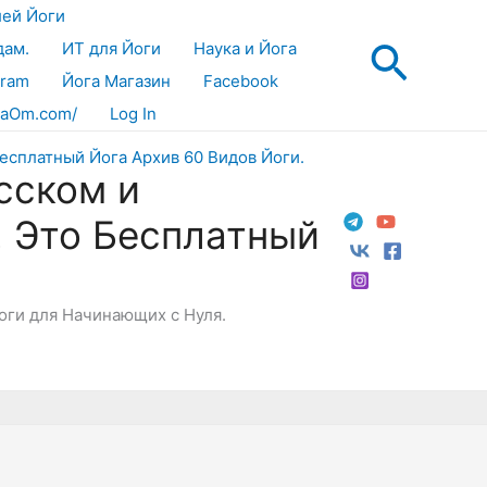
лей Йоги
Поис
дам.
ИТ для Йоги
Наука и Йога
gram
Йога Магазин
Facebook
aOm.com/
Log In
сском и
! Это Бесплатный
Йоги для Начинающих с Нуля.