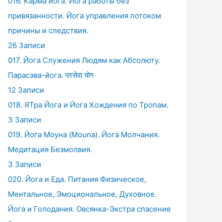
016. Карма йога. Йога работы без
привязанности. Йога управления потоком
причины и следствия.
26 Записи
017. Йога Служения Людям как Абсолюту.
Парасэва-йога. परसेवा योग
12 Записи
018. ЯТра Йога и Йога Хождения по Тропам.
3 Записи
019. Йога Моуна (Mouna). Йога Молчания.
Медитация Безмолвия.
3 Записи
020. Йога и Еда. Питания Физическое,
Ментальное, Эмоциональное, Духовное.
Йога и Голодания. Овсянка-Экстра спасение