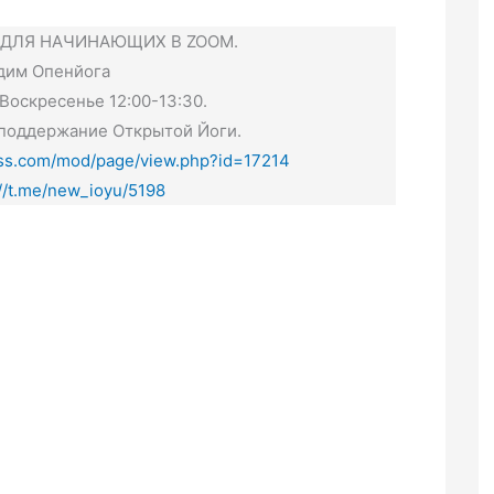
 ДЛЯ НАЧИНАЮЩИХ В ZOOM.
дим Опенйога
 Воскресенье 12:00-13:30.
 поддержание Открытой Йоги.
ass.com/mod/page/view.php?id=17214
://t.me/new_ioyu/5198