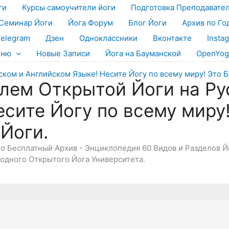
ги
Курсы самоучители йоги
Подготовка Преподавате
Семинар Йоги
Йога Форум
Блог Йоги
Архив по Го
Telegram
Дзен
Одноклассники
Вконтакте
Insta
еню
Новые Записи
Йога на Бауманской
OpenYog
лем Открытой Йоги на Ру
есите Йогу по всему миру
 Йоги.
Это Бесплатный Архив - Энциклопедия 60 Видов и Разделов 
дного Открытого Йога Университета.