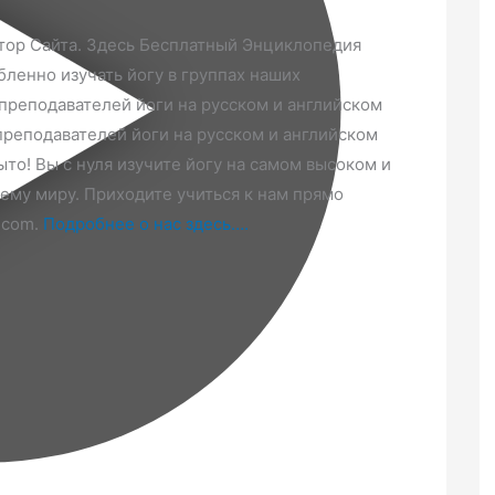
тор Сайта. Здесь Бесплатный Энциклопедия
бленно изучать йогу в группах наших
реподавателей йоги на русском и английском
преподавателей йоги на русском и английском
ыто! Вы с нуля изучите йогу на самом высоком и
сему миру. Приходите учиться к нам прямо
.com.
Подробнее о нас здесь….