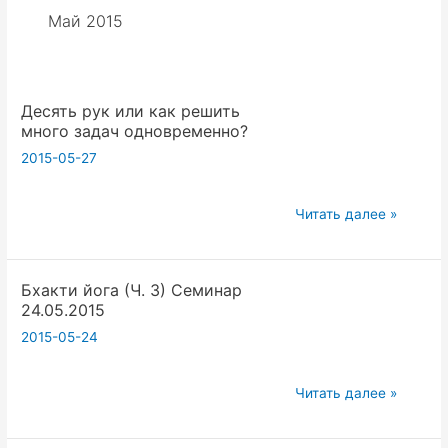
Май 2015
Десять рук или как решить
много задач одновременно?
2015-05-27
Десять
Читать далее »
рук
или
Бхакти йога (Ч. 3) Семинар
как
24.05.2015
решить
2015-05-24
много
задач
одновременно?
Бхакти
Читать далее »
йога
(Ч.