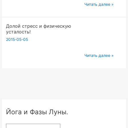
Преодолеем
Читать далее »
страх
с
Долой стресс и физическую
йогой!
усталость!
2015-05-05
Долой
Читать далее »
стресс
и
физическую
усталость!
Йога и Фазы Луны.