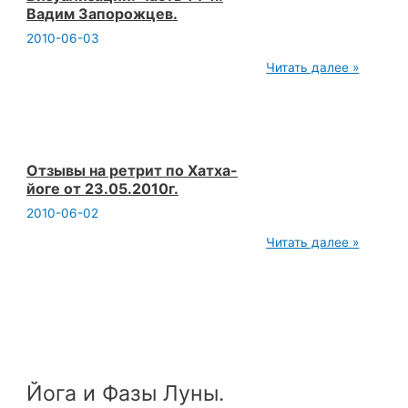
Вадим Запорожцев.
2010-06-03
2010.06.01
Читать далее »
Йога
Визуализации.
Часть
14-
я.
Вадим
Запорожцев.
Отзывы на ретрит по Хатха-
йоге от 23.05.2010г.
2010-06-02
Отзывы
Читать далее »
на
ретрит
по
Хатха-
йоге
от
23.05.2010г.
Йога и Фазы Луны.