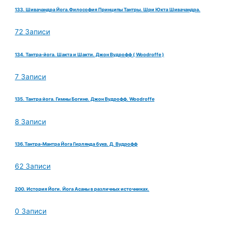
133. Шивачандра Йога.Философия Принципы Тантры. Шри Юкта Шивачандра.
72 Записи
134. Тантра-йога. Шакта и Шакти. Джон Вудрофф ( Woodroffe )
7 Записи
135. Тантра йога. Гимны Богине. Джон Вудрофф. Woodroffe
8 Записи
136.Тантра-Мантра Йога Гирлянда букв. Д. Вудрофф
62 Записи
200. История Йоги. Йога Асаны в различных источниках.
0 Записи