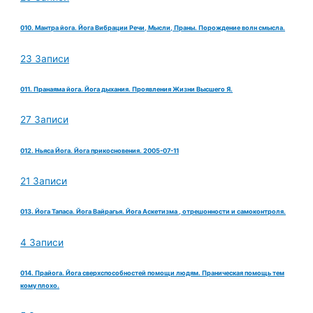
010. Мантра йога. Йога Вибрации Речи, Мысли, Праны. Порождение волн смысла.
23 Записи
011. Пранаяма йога. Йога дыхания. Проявления Жизни Высшего Я.
27 Записи
012. Ньяса Йога. Йога прикосновения. 2005-07-11
21 Записи
013. Йога Тапаса. Йога Вайрагья. Йога Аскетизма , отрешонности и самоконтроля.
4 Записи
014. Прайога. Йога сверхспособностей помощи людям. Праническая помощь тем
кому плохо.