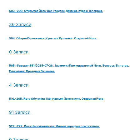
503.-200. Открытая Йога. Все Ресурсы Деканат. Курс и Телеграм.
36 Записи
504. Общие Положения. Культы и Культики. Открытой Йоги.
0 Записи
505.-бывшая-851-2025-07-28. Экзамены Преподавателей Йоги. Вопросы Билетов.
Пояснения. Праздник Экзамена.
4 Записи
510.-205. Йога Обучения. Как учиться Йоге с нуля. Открытая Йога
91 Записи
522.-222. Йога Наставничества. Личная передача опыта в йоге.
0 Записи