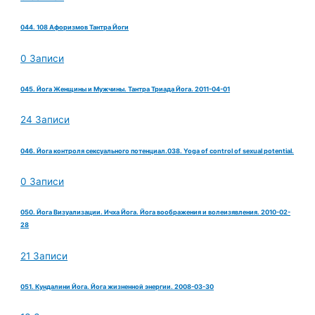
044. 108 Афоризмов Тантра Йоги
0 Записи
045. Йога Женщины и Мужчины. Тантра Триада Йога. 2011-04-01
24 Записи
046. Йога контроля сексуального потенциал.038. Yoga of control of sexual potential.
0 Записи
050. Йога Визуализации. Ичха Йога. Йога воображения и волеизявления. 2010-02-
28
21 Записи
051. Кундалини Йога. Йога жизненной энергии. 2008-03-30