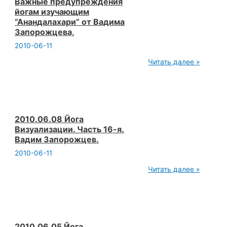
Запорожцева,
Важные предупреждения
йогам изучающим
“Анандалахари” от Вадима
Запорожцева,
2010-06-11
Важные
Читать далее »
предупреждения
йогам
изучающим
“Анандалахари”
от
Вадима
Запорожцева,
2010.06.08 Йога
Визуализации. Часть 16-я.
Вадим Запорожцев.
2010-06-11
2010.06.08
Читать далее »
Йога
Визуализации.
Часть
16-
я.
Вадим
Запорожцев.
2010.06.05 Йога