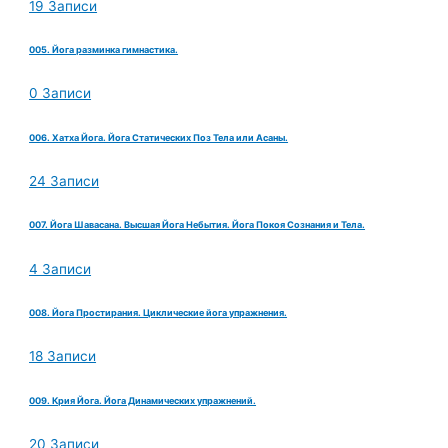
19 Записи
005. Йога разминка гимнастика.
0 Записи
006. Хатха Йога. Йога Статических Поз Тела или Асаны.
24 Записи
007. Йога Шавасана. Высшая Йога Небытия. Йога Покоя Сознания и Тела.
4 Записи
008. Йога Простирания. Циклические йога упражнения.
18 Записи
009. Крия Йога. Йога Динамических упражнений.
20 Записи