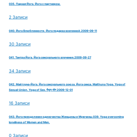
035. Парная Йога. Йога с партнером.
2 Записи
040. Йога Влюбленности. Йога подарка вселенной.2009-09-11
30 Записи
041. Тантра Йога. Йога сексуального влечения.2009-09-27
34 Записи
042. Майтхуна-Йога. Йога сексуального союза. Йога секса. Maithuna Yoga. Yoga of
Sexual-Union. Yoga of Sex. मैथुन-योग 2009-12-01
16 Записи
043. Йога преодоление одиночества Женщины и Мужчины.039. Yoga overcoming
loneliness of Women and Men.
0 Записи