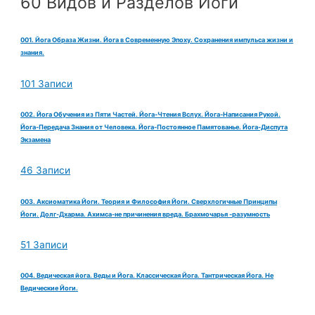
60 Видов и Разделов Йоги
001. Йога Образа Жизни. Йога в Современную Эпоху. Сохранения импульса жизни и
знания.
101 Записи
002. Йога Обучения из Пяти Частей. Йога-Чтения Вслух. Йога-Написания Рукой.
Йога-Передача Знания от Человека. Йога-Постоянное Памятованье. Йога-Диспута
Экзамена
46 Записи
003. Аксиоматика Йоги. Теория и Философия Йоги. Сверхлогичные Принципы
Йоги. Долг-Дхарма. Ахимса-не причинения вреда. Брахмочарья -разумность
51 Записи
004. Ведическая йога. Веды и Йога. Классическая Йога. Тантрическая Йога. Не
Ведические Йоги.