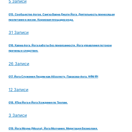
5 Записи
015. Сообщество йогов. Сангха Варна Джати Йога. Деятельность приносящая
пропитание в жизни. Кормовая площадка рода.
31 Записи
016. Карма йога. Йога работы без привязанности. Йога управления потоком
причины и следствия.
26 Записи
017. Йога Служения Людям как Абсолюту. Парасэва-йога. परसेवा योग
12 Записи
018. ЯТра Йога и Йога Хождения по Тропам.
3 Записи
019. Йога Моуна (Mouna). Йога Молчания. Медитация Безмолвия.