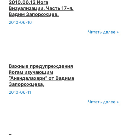
Запорожцев.
2010.06.12 Йога
Визуализации. Часть 17-я.
Вадим Запорожцев.
2010-06-16
2010.06.12
Читать далее »
Йога
Визуализации.
Часть
17-
я.
Вадим
Запорожцев.
Важные предупреждения
йогам изучающим
“Анандалахари” от Вадима
Запорожцева,
2010-06-11
Важные
Читать далее »
предупреждения
йогам
изучающим
“Анандалахари”
от
Вадима