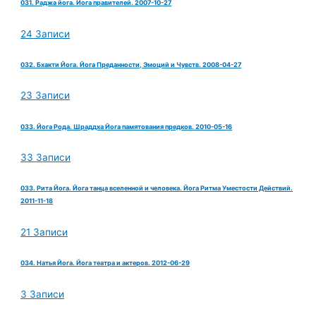
031. Раджа йога. Йога правителей. 2007-10-27
24 Записи
032. Бхакти Йога. Йога Преданности, Эмоций и Чувств. 2008-04-27
23 Записи
033. Йога Рода. Шраддха Йога памятования предков. 2010-05-16
33 Записи
033. Рита Йога. Йога танца вселенной и человека. Йога Ритма Уместости Действий.
2011-11-18
21 Записи
034. Натья Йога. Йога театра и актеров. 2012-06-29
3 Записи