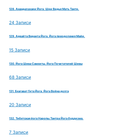
128. Анандалахари Йога. Шри Видья Мать Тантр.
24 Записи
129. Адвайта Веданта Йога. Йога преодоления Майи.
15 Записи
130. Йога Шива Самхиты. Йога Почитателей Шивы
68 Записи
131. Бхагават Гита Йога. Йога Война долга
20 Записи
132. Тибетская йога Наропы.Тантра Йога буддизма.
7 Записи