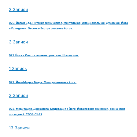
3 Записи
020. Йога и Еда. Питания Физическое, Ментальное, Эмоциональное, Духовное. Йога
и Голодания. Овсянка-Экстра спасение йогов.
3 Записи
021. Йога и Очистительные практики. Шаткармы.
1 Запись
022. Йога Мудр и Бандх. Спец упражнения йоги.
3 Записи
023. Медитация. Дхяна йога. Медитация в Йоге. Йога потока внимания, сознания и
ощущений. 2008-01-27
13 Записи