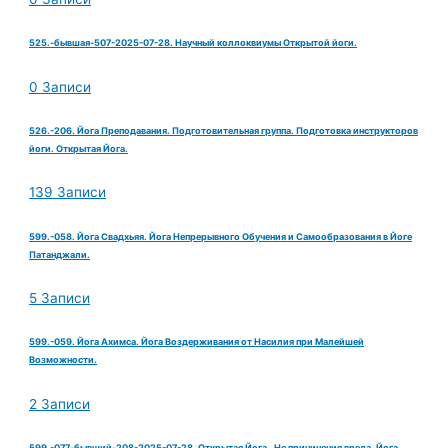
525.-бывшая-507-2025-07-28. Научный коллоквиумы Открытой йоги.
0 Записи
526.-206. Йога Преподавания. Подготовительная группа. Подготовка инструкторов
йоги. Открытая Йога.
139 Записи
599.-058. Йога Свадхьяя. Йога Непрерывного Обучения и Самообразования в Йоге
Патанджали.
5 Записи
599.-059. Йога Ахимса. Йога Воздерживания от Насилия при Малейшей
Возможности.
2 Записи
599.-077-бывший-208-2025-07-28. Открытая Йога . Не причинения вреда. Йога