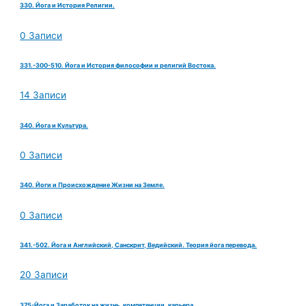
330. Йога и История Религии.
0 Записи
331.-300-510. Йога и История философии и религий Востока.
14 Записи
340. Йога и Культура.
0 Записи
340. Йоги и Происхождение Жизни на Земле.
0 Записи
341.-502. Йога и Английский, Санскрит, Ведийский. Теория йога перевода.
20 Записи
375-Йога и Заработок на жизнь, компетенции, карьера