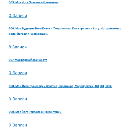
605. Моя Йога Похвала и Извенения.
0 Записи
606. Мои Будущие Йога Книги и Творочество. Как я пришел в йогу. История моего
рода. Йога для начинающих.
8 Записи
607. Моя Карма Йога Работа
0 Записи
608. Мои Йога Трансляции Занятий, Экзаменов, Меропреятий, СЗ, КЗ, УПЗ.
0 Записи
609. Моя Йога Реклама и Презентации.
0 Записи