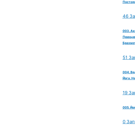
Постоян
46 З
003. Ак
Принцип
Брахмо
51 За
004. Ве
Йога. Н
19 За
005. Йо
0 Зап