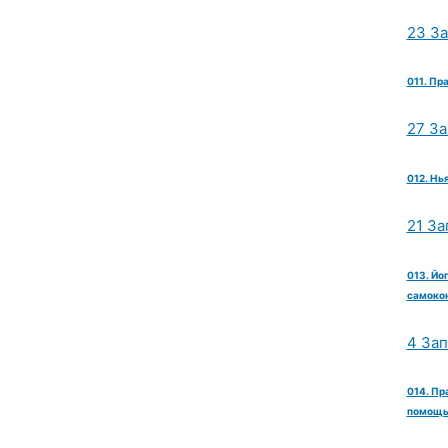
23 З
011. Пр
27 З
012. Нь
21 За
013. Йо
самокон
4 За
014. Пр
помощь 