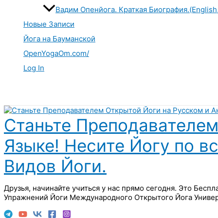
Вадим Опенйога. Краткая Биография.(English
Новые Записи
Йога на Бауманской
OpenYogaOm.com/
Log In
Поиск
Станьте Преподавателем
Языке! Несите Йогу по в
Видов Йоги.
Друзья, начинайте учиться у нас прямо сегодня. Это Бесп
Упражнений Йоги Международного Открытого Йога Универ