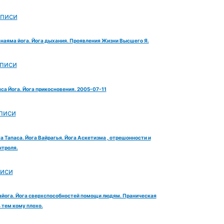
аписи
анаяма йога. Йога дыхания. Проявления Жизни Высшего Я.
аписи
яса Йога. Йога прикосновения. 2005-07-11
писи
га Тапаса. Йога Вайрагья. Йога Аскетизма , отрешонности и
троля.
писи
айога. Йога сверхспособностей помощи людям. Праническая
тем кому плохо.