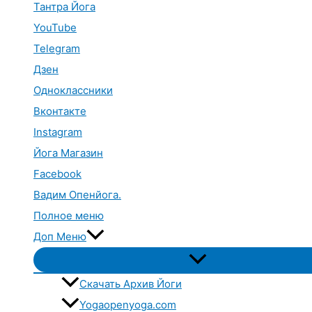
Тантра Йога
YouTube
Telegram
Дзен
Одноклассники
Вконтакте
Instagram
Йога Магазин
Facebook
Вадим Опенйога.
Полное меню
Доп Меню
Переключатель
меню
Скачать Архив Йоги
Yogaopenyoga.com