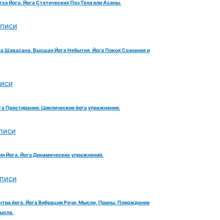
тха Йога. Йога Статических Поз Тела или Асаны.
аписи
га Шавасана. Высшая Йога Небытия. Йога Покоя Сознания и
писи
га Простирания. Циклические йога упражнения.
писи
ия Йога. Йога Динамических упражнений.
аписи
нтра йога. Йога Вибрации Речи, Мысли, Праны. Порождение
ысла.