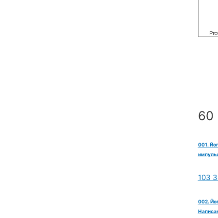
60 
001. Йо
импульс
103 З
002. Йо
Написан