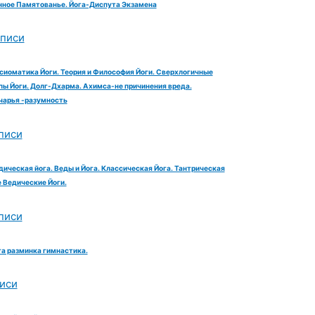
ное Памятованье. Йога-Диспута Экзамена
аписи
сиоматика Йоги. Теория и Философия Йоги. Сверхлогичные
ы Йоги. Долг-Дхарма. Ахимса-не причинения вреда.
чарья -разумность
писи
дическая йога. Веды и Йога. Классическая Йога. Тантрическая
е Ведические Йоги.
писи
га разминка гимнастика.
иси