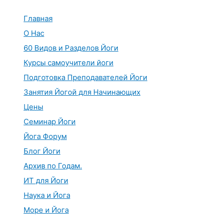
Перейти
к
Главная
содержимому
О Нас
60 Видов и Разделов Йоги
Курсы самоучители йоги
Подготовка Преподавателей Йоги
Занятия Йогой для Начинающих
Цены
Семинар Йоги
Йога Форум
Блог Йоги
Архив по Годам.
ИТ для Йоги
Наука и Йога
Море и Йога