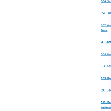
006. Ха
24 З
007. Йо
Тела.
4 За
008. Йо
18 За
009. Кр
20 З
010. Ма
волн см