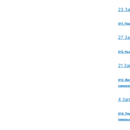
23 З
011. Пр
27 З
012. Нь
21 За
013. Йо
самокон
4 За
014. Пр
помощь 