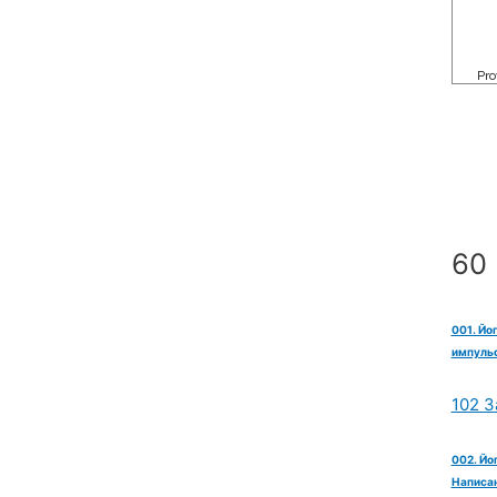
60 
001. Йо
импульс
102 З
002. Йо
Написан