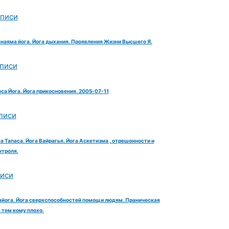
аписи
анаяма йога. Йога дыхания. Проявления Жизни Высшего Я.
аписи
яса Йога. Йога прикосновения. 2005-07-11
писи
га Тапаса. Йога Вайрагья. Йога Аскетизма , отрешонности и
троля.
писи
айога. Йога сверхспособностей помощи людям. Праническая
тем кому плохо.