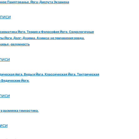
ное Памятованье. Йога-Диспута Экзамена
аписи
сиоматика Йоги. Теория и Философия Йоги. Сверхлогичные
ы Йоги. Долг-Дхарма. Ахимса-не причинения вреда.
чарья -разумность
писи
дическая йога. Веды и Йога. Классическая Йога. Тантрическая
е Ведические Йоги.
писи
га разминка гимнастика.
иси