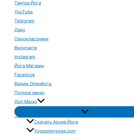
Тантра Йога
YouTube
Telegram
Дзен
Одноклассники
Вконтакте
Instagram
Йога Магазин
Facebook
Вадим Опенйога.
Полное меню
Доп Меню
Переключатель
меню
Скачать Архив Йоги
Yogaopenyoga.com