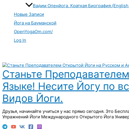
Вадим Опенйога. Краткая Биография.(English
Новые Записи
Йога на Бауманской
OpenYogaOm.com/
Log In
Поиск
Станьте Преподавателем
Языке! Несите Йогу по в
Видов Йоги.
Друзья, начинайте учиться у нас прямо сегодня. Это Бесп
Упражнений Йоги Международного Открытого Йога Универ