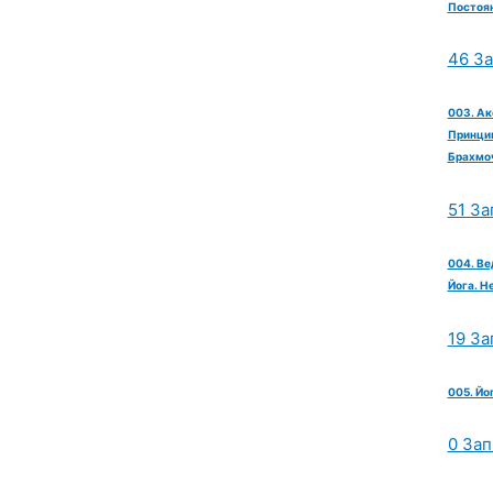
Постоян
46 З
003. Ак
Принцип
Брахмо
51 За
004. Ве
Йога. Н
19 За
005. Йо
0 Зап