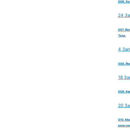
006. Ха
24 З
007. Йо
Тела.
4 За
008. Йо
18 За
009. Кр
20 З
010. Ма
волн см