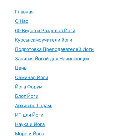
Перейти
к
Главная
содержимому
О Нас
60 Видов и Разделов Йоги
Курсы самоучители йоги
Подготовка Преподавателей Йоги
Занятия Йогой для Начинающих
Цены
Семинар Йоги
Йога Форум
Блог Йоги
Архив по Годам.
ИТ для Йоги
Наука и Йога
Море и Йога