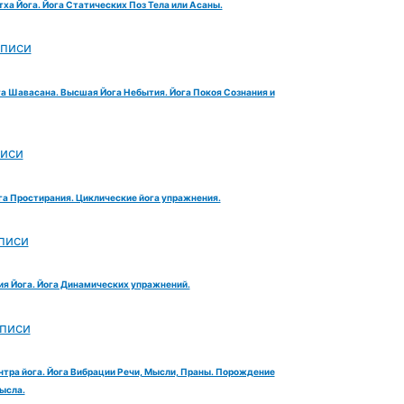
тха Йога. Йога Статических Поз Тела или Асаны.
аписи
га Шавасана. Высшая Йога Небытия. Йога Покоя Сознания и
писи
га Простирания. Циклические йога упражнения.
писи
ия Йога. Йога Динамических упражнений.
аписи
нтра йога. Йога Вибрации Речи, Мысли, Праны. Порождение
ысла.