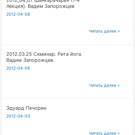
2012_04_07 Шанкарачарья (1-я
лекция). Вадим Запорожцев
2012-04-08
2012_04_07
Читать далее »
Шанкарачарья
(1-
2012.03.25 Семинар. Рита йога.
я
Вадим Запорожцев.
лекция).
2012-04-06
Вадим
Запорожцев
2012.03.25
Читать далее »
Семинар.
Рита
Эдуард Печорин
йога.
Вадим
2012-04-03
Запорожцев.
Эдуард
Читать далее »