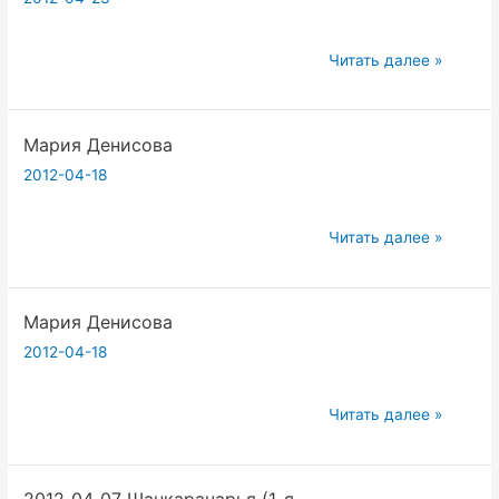
Запорожцев.
2012_04_21
Читать далее »
Шанкарачарья
(2-
Мария Денисова
я
лекция).
2012-04-18
Вадим
Запорожцев
Мария
Читать далее »
Денисова
Мария Денисова
2012-04-18
Мария
Читать далее »
Денисова