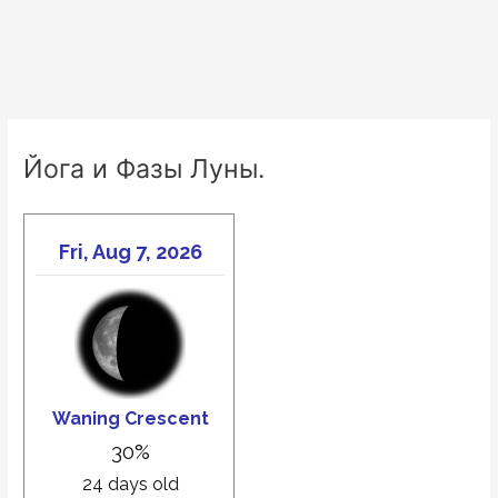
6
йог
Наропы.
Йога
ясного
света.
Йога и Фазы Луны.
Вадим
Запорожцев.