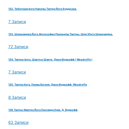
132. Тибетская йога Наропы.Тантра Йога буддизма.
7 Записи
133. Шивачандра Йога.Философия Принципы Тантры. Шри Юкта Шивачандра.
72 Записи
134. Тантра-йога. Шакта и Шакти. Джон Вудрофф ( Woodroffe )
7 Записи
135. Тантра йога. Гимны Богине. Джон Вудрофф. Woodroffe
8 Записи
136.Тантра-Мантра Йога Гирлянда букв. Д. Вудрофф
62 Записи