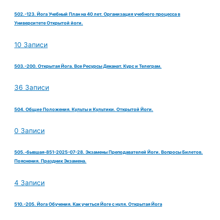
502.-123. Йога Учебный План на 40 лет. Организация учебного процесса в
Университете Открытой йоги.
10 Записи
503.-200. Открытая Йога. Все Ресурсы Деканат. Курс и Телеграм.
36 Записи
504. Общие Положения. Культы и Культики. Открытой Йоги.
0 Записи
505.-бывшая-851-2025-07-28. Экзамены Преподавателей Йоги. Вопросы Билетов.
Пояснения. Праздник Экзамена.
4 Записи
510.-205. Йога Обучения. Как учиться Йоге с нуля. Открытая Йога