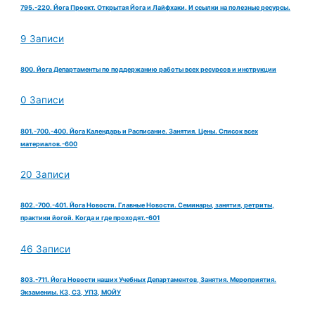
795.-220. Йога Проект. Открытая Йога и Лайфхаки. И ссылки на полезные ресурсы.
9 Записи
800. Йога Департаменты по поддержанию работы всех ресурсов и инструкции
0 Записи
801.-700.-400. Йога Календарь и Расписание. Занятия. Цены. Список всех
материалов.-600
20 Записи
802.-700.-401. Йога Новости. Главные Новости. Семинары, занятия, ретриты,
практики йогой. Когда и где проходят.-601
46 Записи
803.-711. Йога Новости наших Учебных Департаментов, Занятия. Мероприятия.
Экзамениы. КЗ, СЗ, УПЗ, МОЙУ