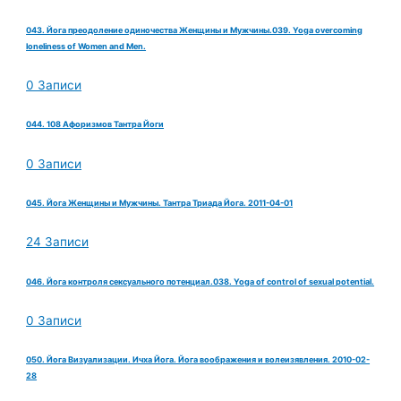
043. Йога преодоление одиночества Женщины и Мужчины.039. Yoga overcoming
loneliness of Women and Men.
0 Записи
044. 108 Афоризмов Тантра Йоги
0 Записи
045. Йога Женщины и Мужчины. Тантра Триада Йога. 2011-04-01
24 Записи
046. Йога контроля сексуального потенциал.038. Yoga of control of sexual potential.
0 Записи
050. Йога Визуализации. Ичха Йога. Йога воображения и волеизявления. 2010-02-
28