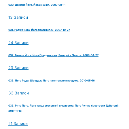
030. Джнана Йога. Йога знания. 2007-08-11
13 Записи
031. Раджа йога. Йога правителей. 2007-10-27
24 Записи
032. Бхакти Йога. Йога Преданности, Эмоций и Чувств. 2008-04-27
23 Записи
033. Йога Рода. Шраддха Йога памятования предков. 2010-05-16
33 Записи
033. Рита Йога. Йога танца вселенной и человека. Йога Ритма Уместости Действий.
2011-11-18
21 Записи