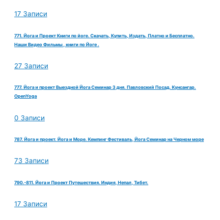
17 Записи
771. Йога и Проект Книги по йоге. Скачать, Купить, Издать, Платно и Бесплатно.
Наши Видео Фильмы , книги по Йоге .
27 Записи
777. Йога и проект Выездной Йога Семинар 3 дня. Павловский Посад. Кунсангар.
OpenYoga
0 Записи
787. Йога и проект. Йога и Море. Кемпинг Фестиваль, Йога Семинар на Черном море
73 Записи
790.-811. Йога и Проект Путешествия. Индия, Непал, Тибет.
17 Записи