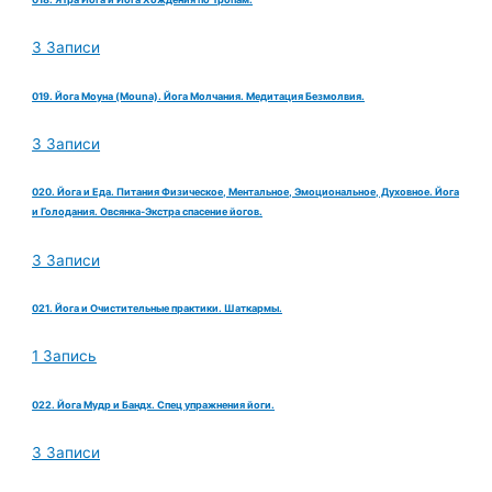
3 Записи
019. Йога Моуна (Mouna). Йога Молчания. Медитация Безмолвия.
3 Записи
020. Йога и Еда. Питания Физическое, Ментальное, Эмоциональное, Духовное. Йога
и Голодания. Овсянка-Экстра спасение йогов.
3 Записи
021. Йога и Очистительные практики. Шаткармы.
1 Запись
022. Йога Мудр и Бандх. Спец упражнения йоги.
3 Записи