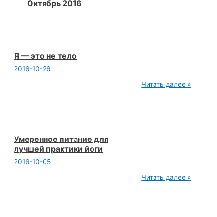
Октябрь 2016
Я — это не тело
2016-10-26
Я
Читать далее »
—
это
не
тело
Умеренное питание для
лучшей практики йоги
2016-10-05
Умеренное
Читать далее »
питание
для
лучшей
практики
йоги