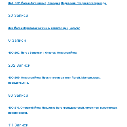
341.-502. Йога и Английский, Санскрит, Ведийский. Теория йога перевода.
20 Записи
375-Йога и Заработок на жизнь, компетенции, карьера
0 Записи
400-202. Йога в Вопросах и Ответах. Открытая Йога.
262 Записи
400-209. Открытая Йога. Практические занятия Йогой. Мастерклассы.
Воркшопы.УПЗ.
86 Записи
400-210. Открытой Йога. Лекции по йоге преподавателей, студентов, выпускников.
Все кто с нами.
111 Записи