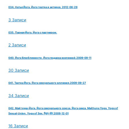
034. Натья Йога. Йога театра и актеров. 2012-06-29
3 Записи
035. Парная Йога. Йога с партнером.
2 Записи
040. Йога Влюбленности. Йога подарка вселенной.2009-09-11
30 Записи
041. Тантра Йога. Йога сексуального влечения.2009-09-27
34 Записи
042. Майтхуна-Йога. Йога сексуального союза. Йога секса. Maithuna Yoga. Yoga of
Sexual-Union. Yoga of Sex. मैथुन-योग 2009-12-01
16 Записи