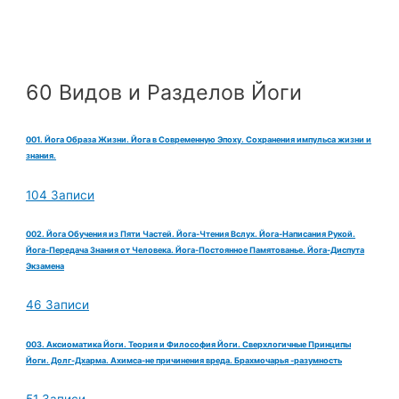
60 Видов и Разделов Йоги
001. Йога Образа Жизни. Йога в Современную Эпоху. Сохранения импульса жизни и
знания.
104 Записи
002. Йога Обучения из Пяти Частей. Йога-Чтения Вслух. Йога-Написания Рукой.
Йога-Передача Знания от Человека. Йога-Постоянное Памятованье. Йога-Диспута
Экзамена
46 Записи
003. Аксиоматика Йоги. Теория и Философия Йоги. Сверхлогичные Принципы
Йоги. Долг-Дхарма. Ахимса-не причинения вреда. Брахмочарья -разумность
51 Записи