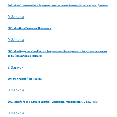
603. Мои Отзывы на Йога Экзамены, Контрольные Занятия, Коллоквиумы, Диспуты
0 Записи
605. Моя Йога Похвала и Извенения.
0 Записи
606. Мои Будущие Йога Книги и Творочество. Как я пришел в йогу. История моего
рода. Йога для начинающих.
8 Записи
607. Моя Карма Йога Работа
0 Записи
608. Мои Йога Трансляции Занятий, Экзаменов, Меропреятий, СЗ, КЗ, УПЗ.
0 Записи