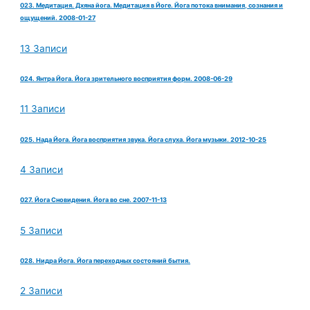
023. Медитация. Дхяна йога. Медитация в Йоге. Йога потока внимания, сознания и
ощущений. 2008-01-27
13 Записи
024. Янтра Йога. Йога зрительного восприятия форм. 2008-06-29
11 Записи
025. Нада Йога. Йога восприятия звука. Йога слуха. Йога музыки. 2012-10-25
4 Записи
027. Йога Сновидения. Йога во сне. 2007-11-13
5 Записи
028. Нидра Йога. Йога переходных состояний бытия.
2 Записи