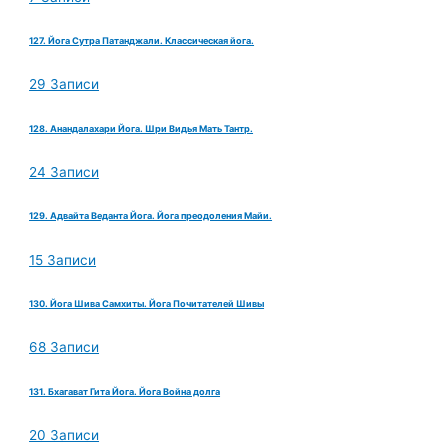
127. Йога Сутра Патанджали. Классическая йога.
29 Записи
128. Анандалахари Йога. Шри Видья Мать Тантр.
24 Записи
129. Адвайта Веданта Йога. Йога преодоления Майи.
15 Записи
130. Йога Шива Самхиты. Йога Почитателей Шивы
68 Записи
131. Бхагават Гита Йога. Йога Война долга
20 Записи