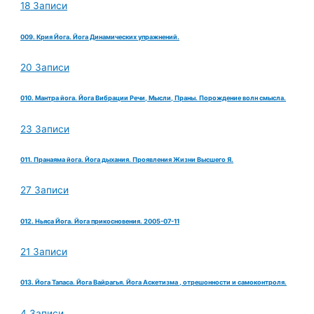
18 Записи
009. Крия Йога. Йога Динамических упражнений.
20 Записи
010. Мантра йога. Йога Вибрации Речи, Мысли, Праны. Порождение волн смысла.
23 Записи
011. Пранаяма йога. Йога дыхания. Проявления Жизни Высшего Я.
27 Записи
012. Ньяса Йога. Йога прикосновения. 2005-07-11
21 Записи
013. Йога Тапаса. Йога Вайрагья. Йога Аскетизма , отрешонности и самоконтроля.
4 Записи