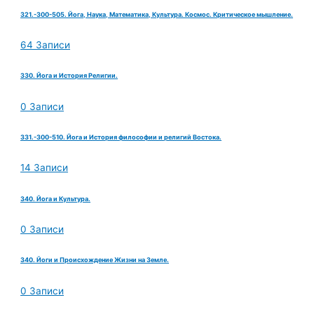
321.-300-505. Йога, Наука, Математика, Культура. Космос. Критическое мышление.
64 Записи
330. Йога и История Религии.
0 Записи
331.-300-510. Йога и История философии и религий Востока.
14 Записи
340. Йога и Культура.
0 Записи
340. Йоги и Происхождение Жизни на Земле.
0 Записи