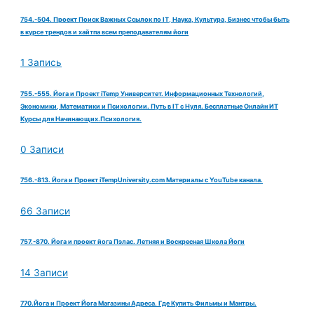
754.-504. Проект Поиск Важных Ссылок по IT, Наука, Культура, Бизнес чтобы быть
в курсе трендов и хайтпа всем преподавателям йоги
1 Запись
755.-555. Йога и Проект iTemp Университет. Информационных Технологий,
Экономики, Математики и Психологии. Путь в IT с Нуля. Бесплатные Онлайн ИТ
Курсы для Начинающих.Психология.
0 Записи
756.-813. Йога и Проект iTempUniversity.com Материалы с YouTube канала.
66 Записи
757.-870. Йога и проект йога Пэлас. Летняя и Воскресная Школа Йоги
14 Записи
770.Йога и Проект Йога Магазины Адреса. Где Купить Фильмы и Мантры.