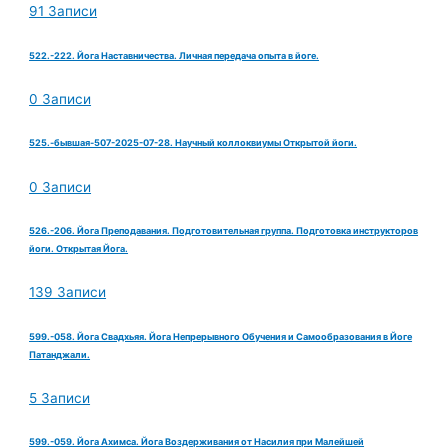
91 Записи
522.-222. Йога Наставничества. Личная передача опыта в йоге.
0 Записи
525.-бывшая-507-2025-07-28. Научный коллоквиумы Открытой йоги.
0 Записи
526.-206. Йога Преподавания. Подготовительная группа. Подготовка инструкторов
йоги. Открытая Йога.
139 Записи
599.-058. Йога Свадхьяя. Йога Непрерывного Обучения и Самообразования в Йоге
Патанджали.
5 Записи
599.-059. Йога Ахимса. Йога Воздерживания от Насилия при Малейшей