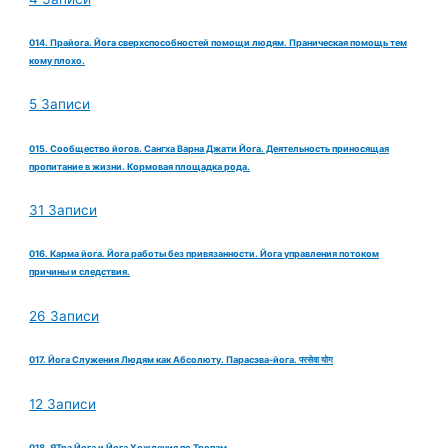
014. Прайога. Йога сверхспособностей помощи людям. Праническая помощь тем
кому плохо.
5 Записи
015. Сообщество йогов. Сангха Варна Джати Йога. Деятельность приносящая
пропитание в жизни. Кормовая площадка рода.
31 Записи
016. Карма йога. Йога работы без привязанности. Йога управления потоком
причины и следствия.
26 Записи
017. Йога Служения Людям как Абсолюту. Парасэва-йога. परसेवा योग
12 Записи
018. ЯТра Йога и Йога Хождения по Тропам.