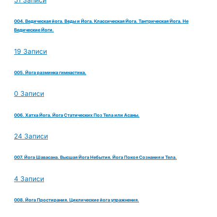
004. Ведическая йога. Веды и Йога. Классическая Йога. Тантрическая Йога. Не
Ведические Йоги.
19 Записи
005. Йога разминка гимнастика.
0 Записи
006. Хатха Йога. Йога Статических Поз Тела или Асаны.
24 Записи
007. Йога Шавасана. Высшая Йога Небытия. Йога Покоя Сознания и Тела.
4 Записи
008. Йога Простирания. Циклические йога упражнения.