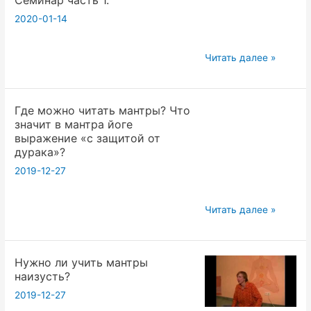
йога.
2020-01-14
Семинар
часть
1.
Мантра
Читать далее »
Вопросы.
йога
и
Где можно читать мантры? Что
Нада
значит в мантра йоге
йога.
выражение «с защитой от
Семинар
дурака»?
часть
2019-12-27
1.
Где
Читать далее »
можно
читать
Нужно ли учить мантры
мантры?
наизусть?
Что
2019-12-27
значит