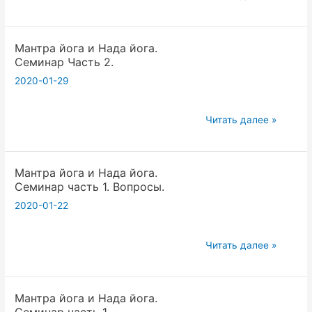
йога
и
Мантра йога и Нада йога.
Нада
Семинар Часть 2.
йога.
2020-01-29
Семинар
Часть
3.
Мантра
Читать далее »
йога
и
Мантра йога и Нада йога.
Нада
Семинар часть 1. Вопросы.
йога.
2020-01-22
Семинар
Часть
2.
Мантра
Читать далее »
йога
и
Мантра йога и Нада йога.
Нада
Семинар часть 1.