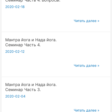
.
2020-02-18
(копия
кундалини
йога))
Мантра
Читать далее »
йога
и
Мантра йога и Нада йога.
Нада
Семинар Часть 4.
йога.
2020-02-12
Семинар
Часть
4.
Мантра
Читать далее »
Вопросы.
йога
и
Мантра йога и Нада йога.
Нада
Семинар Часть 3.
йога.
2020-02-04
Семинар
Часть
4.
Мантра
Читать далее »