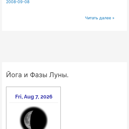
2008-09-08
Мантра
Читать далее »
йога
(по
материалам
семинара)
Йога и Фазы Луны.