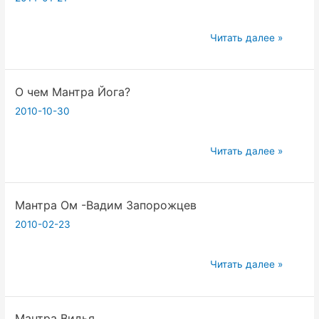
мантра
йога?
2014.01.18
Читать далее »
Подготовка
четок
О чем Мантра Йога?
к
практике
2010-10-30
мантра
йоги.
О
Читать далее »
Вадим
чем
Запорожцев
Мантра
Мантра Ом -Вадим Запорожцев
Йога?
2010-02-23
Мантра
Читать далее »
Ом
-Вадим
Мантра Видья
Запорожцев