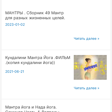
МАНТРЫ . Сборник 49 Мантр
для разных жизненных целей.
2023-01-02
МАНТРЫ
Читать далее »
.
Сборник
Кундалини Мантра Йога .ФИЛЬМ
49
.(копия кундалини йога))
Мантр
для
2021-06-21
разных
жизненных
Кундалини
Читать далее »
целей.
Мантра
Йога
Мантра йога и Нада йога.
.ФИЛЬМ
Семинар Часть 4. Вопросы.