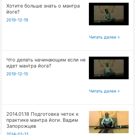
Хотите больше знать о мантра
физического
йоге?
тела
2019-12-19
Хотите
Читать далее »
больше
знать
Что делать начинающим если не
о
идет мантра йога?
мантра
2019-12-15
йоге?
Что
Читать далее »
делать
начинающим
2014.01.18 Подготовка четок к
если
практике мантра йоги. Вадим
не
Запорожцев
идет
2014-01-21