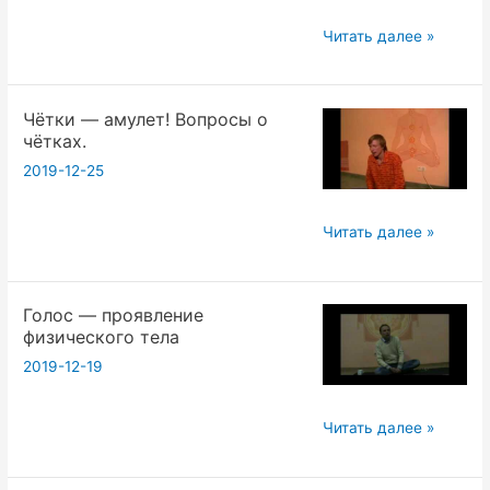
в
мантра
Нужно
Читать далее »
йоге
ли
выражение
учить
«с
Чётки — амулет! Вопросы о
мантры
чётках.
защитой
наизусть?
от
2019-12-25
дурака»?
Чётки
Читать далее »
—
амулет!
Голос — проявление
Вопросы
физического тела
о
2019-12-19
чётках.
Голос
Читать далее »
—
проявление