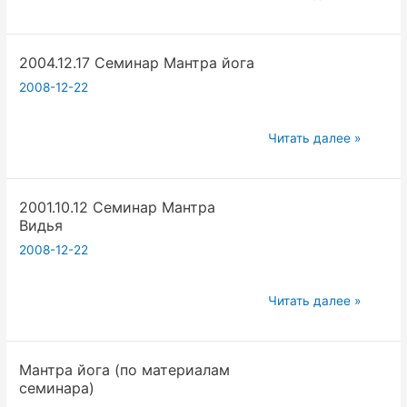
Семинар
Мантра
2004.12.17 Семинар Мантра йога
йога
2008-12-22
2004.12.17
Читать далее »
Семинар
Мантра
2001.10.12 Семинар Мантра
йога
Видья
2008-12-22
2001.10.12
Читать далее »
Семинар
Мантра
Мантра йога (по материалам
Видья
семинара)