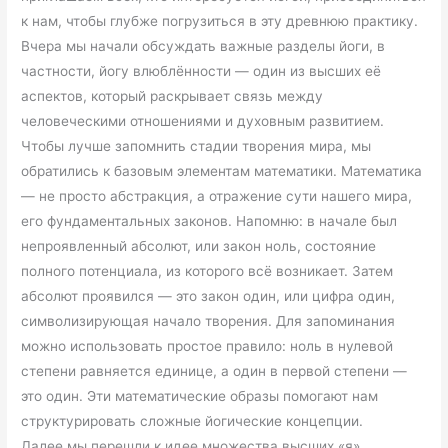
к нам, чтобы глубже погрузиться в эту древнюю практику.
Вчера мы начали обсуждать важные разделы йоги, в
частности, йогу влюблённости — один из высших её
аспектов, который раскрывает связь между
человеческими отношениями и духовным развитием.
Чтобы лучше запомнить стадии творения мира, мы
обратились к базовым элементам математики. Математика
— не просто абстракция, а отражение сути нашего мира,
его фундаментальных законов. Напомню: в начале был
непроявленный абсолют, или закон ноль, состояние
полного потенциала, из которого всё возникает. Затем
абсолют проявился — это закон один, или цифра один,
символизирующая начало творения. Для запоминания
можно использовать простое правило: ноль в нулевой
степени равняется единице, а один в первой степени —
это один. Эти математические образы помогают нам
структурировать сложные йогические концепции.
Далее мы перешли к идее множества высших «я»