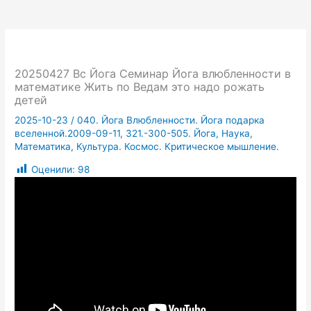
20250427 Вс Йога Семинар Йога влюбленности в
математике Жить по Ведам это надо рожать
детей
2025-10-23
/
040. Йога Влюбленности. Йога подарка
вселенной.2009-09-11
,
321.-300-505. Йога, Наука,
Математика, Культура. Космос. Критическое мышление.
Оценили:
98