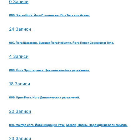
0 Записи
006. Хатха Йога. Йога Статических Поз Тела или Асаны.
24 Записи
007. Йога Шавасана. Высшая Йога Небытия. Йога Покоя Сознания и Тела.
4 Записи
008. Йога Простирания. Циклические йога упражнения.
18 Записи
009. Крия Йога. Йога Динамических упражнений.
20 Записи
010. Мантра йога. Йога Вибрации Речи, Мысли, Праны. Порождение волн смысла.
23 Записи