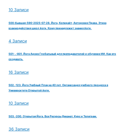
10 Записи
500-бывшая-590-2025-07-28. Йога, Копирайт, Авторские Права. Этика
взаимодействия школ йоги. Кому принадлежит знания йоги.
4 Записи
501- .-801. Йога Архив Глобальный для преподавателей и обучение ИИ. Как его
создавать.
16 Записи
502.-123. Йога Учебный План на 40 лет. Организация учебного процесса в
Университете Открытой йоги.
10 Записи
503.-200. Открытая Йога. Все Ресурсы Деканат. Курс и Телеграм.
36 Записи