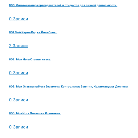
600. Личные номера преподавателей и студентов для личной деятельности.
0 Записи
601.Мой Карма Раджа Йога Отчет.
2 Записи
602. Мои Йога Отзывы на все.
0 Записи
603. Мои Отзывы на Йога Экзамены, Контрольные Занятия, Коллоквиумы, Диспуты
0 Записи
605. Моя Йога Похвала и Извенения.
0 Записи