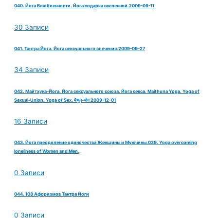
040. Йога Влюбленности. Йога подарка вселенной.2009-09-11
30 Записи
041. Тантра Йога. Йога сексуального влечения.2009-09-27
34 Записи
042. Майтхуна-Йога. Йога сексуального союза. Йога секса. Maithuna Yoga. Yoga of
Sexual-Union. Yoga of Sex. मैथुन-योग 2009-12-01
16 Записи
043. Йога преодоление одиночества Женщины и Мужчины.039. Yoga overcoming
loneliness of Women and Men.
0 Записи
044. 108 Афоризмов Тантра Йоги
0 Записи