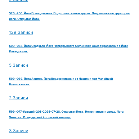
526.-206. Йога Преподавания. Подготовительная группа. Подготовка инструкторов
йоги. Открытая Йога.
139 Записи
599.-058. Йога Свадхьяя. Йога Непрерывного Обучения и Самообразования в Йоге
Патанджали.
5 Записи
599.-059. Йога Ахимса. Йога Воздерживания от Насилия при Малейшей
Возможности.
2 Записи
599.-077-бывший-208-2025-07-28. Открытая Йога . Не причинения вреда. Йога
Эмпатии. Стандартный йоговский кошмар.
3 Записи