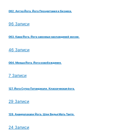
062. Артха Йога. Йога Процветания и Бизнеса.
96 Записи
063. Кама Йога. Йога законных наслаждений жизни.
46 Записи
064. Мокша Йога. Йога освобождения.
7 Записи
127. Йога Сутра Патанджали. Классическая йога.
29 Записи
128. Анандалахари Йога. Шри Видья Мать Тантр.
24 Записи