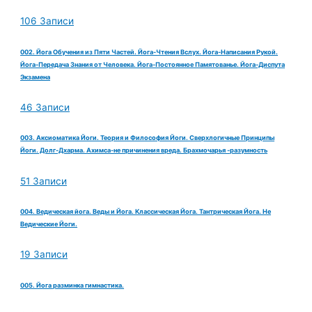
106 Записи
002. Йога Обучения из Пяти Частей. Йога-Чтения Вслух. Йога-Написания Рукой.
Йога-Передача Знания от Человека. Йога-Постоянное Памятованье. Йога-Диспута
Экзамена
46 Записи
003. Аксиоматика Йоги. Теория и Философия Йоги. Сверхлогичные Принципы
Йоги. Долг-Дхарма. Ахимса-не причинения вреда. Брахмочарья -разумность
51 Записи
004. Ведическая йога. Веды и Йога. Классическая Йога. Тантрическая Йога. Не
Ведические Йоги.
19 Записи
005. Йога разминка гимнастика.