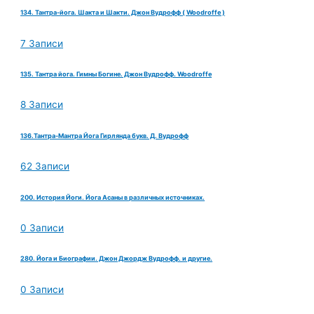
134. Тантра-йога. Шакта и Шакти. Джон Вудрофф ( Woodroffe )
7 Записи
135. Тантра йога. Гимны Богине. Джон Вудрофф. Woodroffe
8 Записи
136.Тантра-Мантра Йога Гирлянда букв. Д. Вудрофф
62 Записи
200. История Йоги. Йога Асаны в различных источниках.
0 Записи
280. Йога и Биографии. Джон Джордж Вудрофф. и другие.
0 Записи