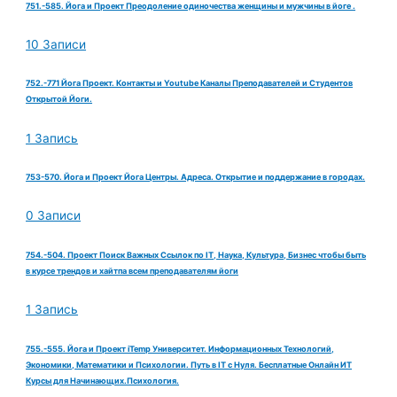
751.-585. Йога и Проект Преодоление одиночества женщины и мужчины в йоге .
10 Записи
752.-771 Йога Проект. Контакты и Youtube Каналы Преподавателей и Студентов
Открытой Йоги.
1 Запись
753-570. Йога и Проект Йога Центры. Адреса. Открытие и поддержание в городах.
0 Записи
754.-504. Проект Поиск Важных Ссылок по IT, Наука, Культура, Бизнес чтобы быть
в курсе трендов и хайтпа всем преподавателям йоги
1 Запись
755.-555. Йога и Проект iTemp Университет. Информационных Технологий,
Экономики, Математики и Психологии. Путь в IT с Нуля. Бесплатные Онлайн ИТ
Курсы для Начинающих.Психология.