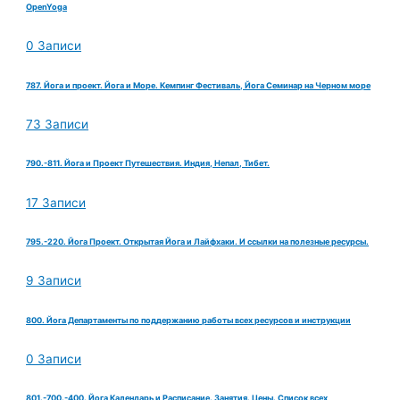
OpenYoga
0 Записи
787. Йога и проект. Йога и Море. Кемпинг Фестиваль, Йога Семинар на Черном море
73 Записи
790.-811. Йога и Проект Путешествия. Индия, Непал, Тибет.
17 Записи
795.-220. Йога Проект. Открытая Йога и Лайфхаки. И ссылки на полезные ресурсы.
9 Записи
800. Йога Департаменты по поддержанию работы всех ресурсов и инструкции
0 Записи
801.-700.-400. Йога Календарь и Расписание. Занятия. Цены. Список всех