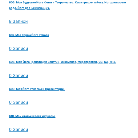
606. Мои Будущие Йога Книги и Творочество. Как я пришел в йогу. История моего
рода. Йога для начинающих.
8 Записи
607. Моя Карма Йога Работа
0 Записи
608. Мои Йога Трансляции Занятий, Экзаменов, Меропреятий, СЗ, КЗ, УПЗ.
0 Записи
609. Моя Йога Реклама и Презентации.
0 Записи
610. Мои статьи в йога журналы.
0 Записи