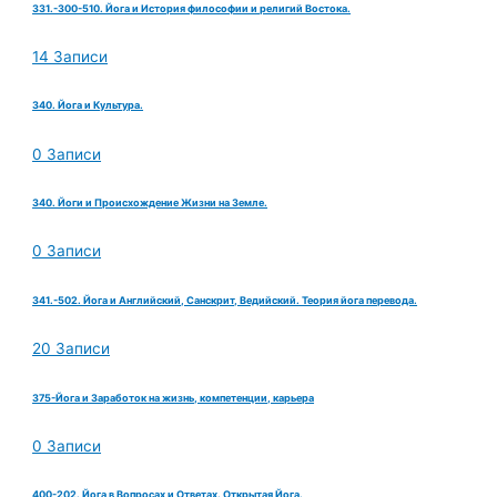
331.-300-510. Йога и История философии и религий Востока.
14 Записи
340. Йога и Культура.
0 Записи
340. Йоги и Происхождение Жизни на Земле.
0 Записи
341.-502. Йога и Английский, Санскрит, Ведийский. Теория йога перевода.
20 Записи
375-Йога и Заработок на жизнь, компетенции, карьера
0 Записи
400-202. Йога в Вопросах и Ответах. Открытая Йога.