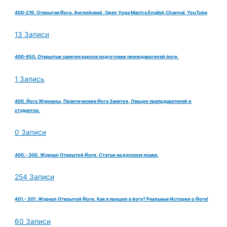
400-219. Открытая Йога. Английский. Open Yoga Mantra English Channal. YouTube
13 Записи
400-850. Открытые занятия курсов подготовки преподавателей йоги.
1 Запись
400. Йога Журналы, Практические Йога Занятия, Лекции преподавателей и
студентов.
0 Записи
400.- 300. Журнал Открытой Йоги. Статьи на русском языке.
254 Записи
401.- 301. Журнал Открытой Йоги. Как я пришел в йогу? Реальные Истории о Йоге!
60 Записи