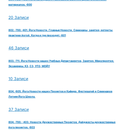
материалов.-600
20 Записи
802.-700.-401. Йога Новости. Главные Новости. Семинары, занятия, ретриты,
практики йогой. Когда и где проходят.-601
46 Записи
803.-711. Йога Новости наших Учебных Департаментов, Занятия. Мероприятия.
Экзамениы. КЗ, СЗ, УПЗ, МОЙУ
10 Записи
804.-605. Йога Новости наших Проектов и Кафедр. Фестивалей и Семинаров
Летняя Йога Школа.
37 Записи
804.-700.- 403. Новости Дружественных Проектов. Дайджесты дружественных
йога проектов.-603