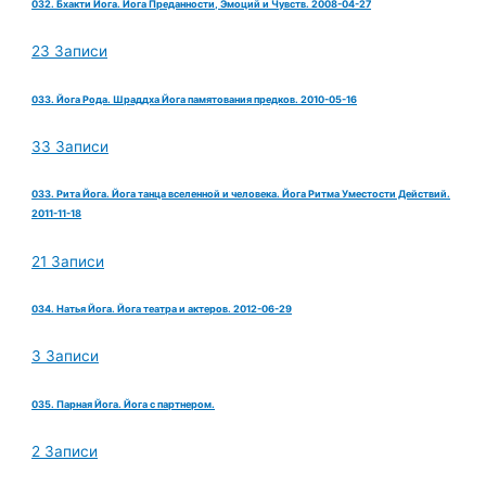
032. Бхакти Йога. Йога Преданности, Эмоций и Чувств. 2008-04-27
23 Записи
033. Йога Рода. Шраддха Йога памятования предков. 2010-05-16
33 Записи
033. Рита Йога. Йога танца вселенной и человека. Йога Ритма Уместости Действий.
2011-11-18
21 Записи
034. Натья Йога. Йога театра и актеров. 2012-06-29
3 Записи
035. Парная Йога. Йога с партнером.
2 Записи