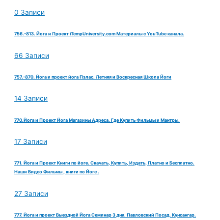
0 Записи
756.-813. Йога и Проект iTempUniversity.com Материалы с YouTube канала.
66 Записи
757.-870. Йога и проект йога Пэлас. Летняя и Воскресная Школа Йоги
14 Записи
770.Йога и Проект Йога Магазины Адреса. Где Купить Фильмы и Мантры.
17 Записи
771. Йога и Проект Книги по йоге. Скачать, Купить, Издать, Платно и Бесплатно.
Наши Видео Фильмы , книги по Йоге .
27 Записи
777. Йога и проект Выездной Йога Семинар 3 дня. Павловский Посад. Кунсангар.