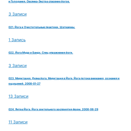
и Голодания. Овсянка-Экстра спасение йогов.
3 Записи
021. Йога и Очистительные практики. Шаткармы.
1 Запись
022. Йога Мудр и Бандх. Спец упражнения йоги.
3 Записи
023. Медитация. Дхяна йога. Медитация в Йоге. Йога потока внимания, сознания и
ощущений. 2008-01-27
13 Записи
024. Янтра Йога. Йога зрительного восприятия форм. 2008-06-29
11 Записи