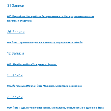
31 Записи
016. Карма йога. Йога работы без привязанности. Йога управления потоком
причины и следствия.
26 Записи
017. Йога Служения Людям как Абсолюту. Парасэва-йога. परसेवा योग
12 Записи
018. ЯТра Йога и Йога Хождения по Тропам.
3 Записи
019. Йога Моуна (Mouna). Йога Молчания. Медитация Безмолвия.
3 Записи
020. Йога и Еда. Питания Физическое, Ментальное, Эмоциональное, Духовное. Йога