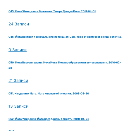
045. Йога Женщины и Мужчины. Тантра Триада Йога. 2011-04-01
24 Записи
046. Йога контроля сексуального потенциал.038. Yoga of control of sexual potential.
0 Записи
050. Йога Визуализации. Ичха Йога. Йога воображения и волеизявления. 2010-02-
28
21 Записи
051. Кундалини Йога. Йога жизненной энергии. 2008-03-30
13 Записи
052. Йога Умирания. Йога преодоления смерти.2010-04-25