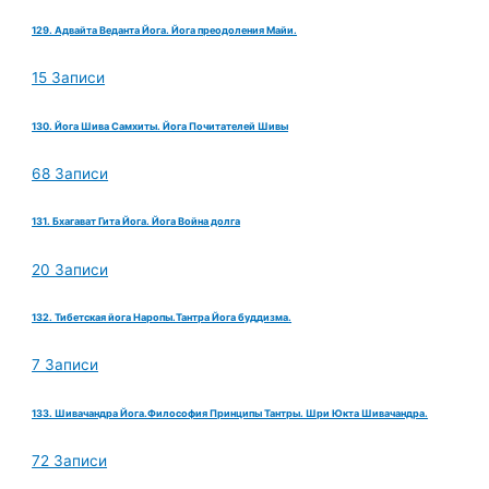
129. Адвайта Веданта Йога. Йога преодоления Майи.
15 Записи
130. Йога Шива Самхиты. Йога Почитателей Шивы
68 Записи
131. Бхагават Гита Йога. Йога Война долга
20 Записи
132. Тибетская йога Наропы.Тантра Йога буддизма.
7 Записи
133. Шивачандра Йога.Философия Принципы Тантры. Шри Юкта Шивачандра.
72 Записи