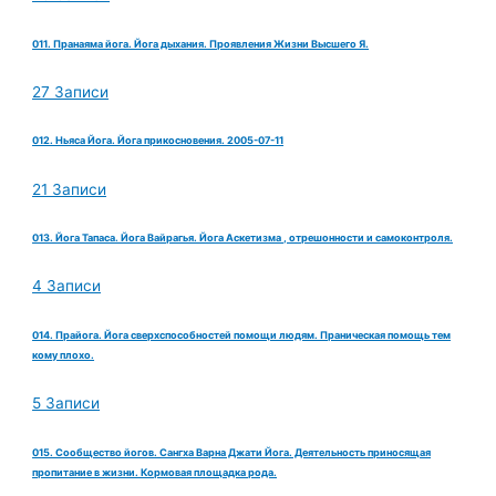
011. Пранаяма йога. Йога дыхания. Проявления Жизни Высшего Я.
27 Записи
012. Ньяса Йога. Йога прикосновения. 2005-07-11
21 Записи
013. Йога Тапаса. Йога Вайрагья. Йога Аскетизма , отрешонности и самоконтроля.
4 Записи
014. Прайога. Йога сверхспособностей помощи людям. Праническая помощь тем
кому плохо.
5 Записи
015. Сообщество йогов. Сангха Варна Джати Йога. Деятельность приносящая
пропитание в жизни. Кормовая площадка рода.