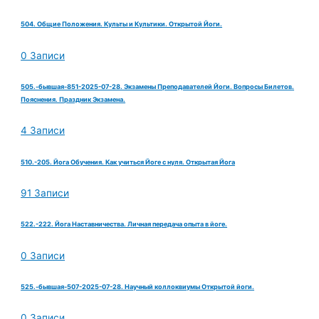
504. Общие Положения. Культы и Культики. Открытой Йоги.
0 Записи
505.-бывшая-851-2025-07-28. Экзамены Преподавателей Йоги. Вопросы Билетов.
Пояснения. Праздник Экзамена.
4 Записи
510.-205. Йога Обучения. Как учиться Йоге с нуля. Открытая Йога
91 Записи
522.-222. Йога Наставничества. Личная передача опыта в йоге.
0 Записи
525.-бывшая-507-2025-07-28. Научный коллоквиумы Открытой йоги.
0 Записи