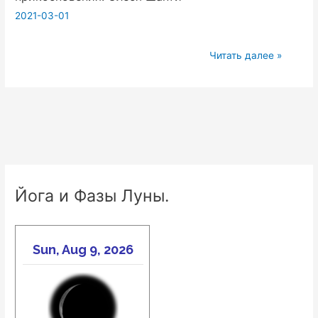
2021-03-01
2.
Веданта
и
Ньяса
Читать далее »
Тантра
йога.
Искусство
прикосновения.
Олеся
Шанти
Йога и Фазы Луны.