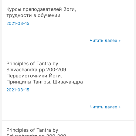
чакре
с
Курсы преподавателей йоги,
Сахасрара
Людмилой
трудности в обучении
Вершининой
2021-03-15
Курсы
Читать далее »
преподавателей
йоги,
Principles of Tantra by
трудности
Shivaсhandra pp.200-209.
в
Первоисточники Йоги.
обучении
Принципы Тантры. Шивачандра
2021-03-15
Principles
Читать далее »
of
Tantra
Principles of Tantra by
by
Shivaсhandra pp.200-209.