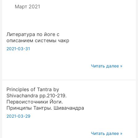
Март 2021
Литература по йоге с
описанием системы чакр
2021-03-31
Литература
Читать далее »
по
йоге
Principles of Tantra by
с
Shivaсhandra pp.210-219.
описанием
Первоисточники Йоги.
системы
Принципы Тантры. Шивачандра
чакр
2021-03-29
Principles
Читать далее »