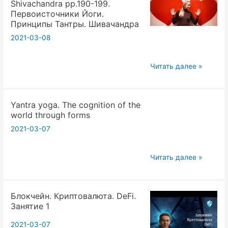
Shivaсhandra pp.190-199.
Shivaсhandra
Первоисточники Йоги.
pp.190-
Принципы Тантры. Шивачандра
199.
2021-03-08
Первоисточники
Йоги.
Principles
Читать далее »
Принципы
of
Тантры.
Tantra
Шивачандра
Yantra yoga. The cognition of the
by
world through forms
Shivaсhandra
2021-03-07
pp.190-
199.
Первоисточники
Yantra
Читать далее »
Йоги.
yoga.
Принципы
The
Тантры.
Блокчейн. Криптовалюта. DeFi.
cognition
Занятие 1
Шивачандра
of
the
2021-03-07