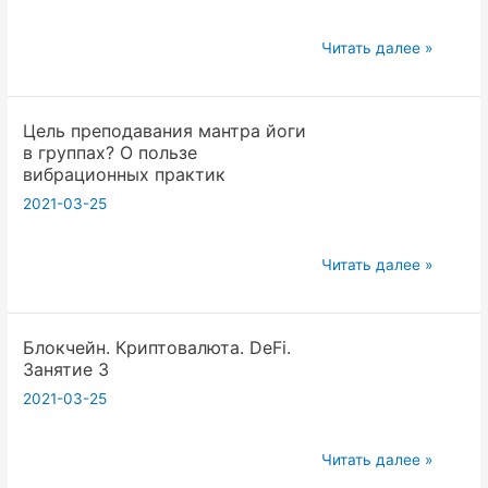
yoga
will
Путешествие
Читать далее »
help
по
Вселенной
Цель преподавания мантра йоги
в
в группах? О пользе
созвездии
вибрационных практик
доброты
2021-03-25
и
логики!
Цель
Читать далее »
преподавания
мантра
Блокчейн. Криптовалюта. DeFi.
йоги
Занятие 3
в
2021-03-25
группах?
О
пользе
Блокчейн.
Читать далее »
вибрационных
Криптовалюта.