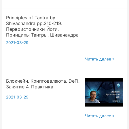
of
Tantra
Principles of Tantra by
by
Shivaсhandra pp.210-219.
Shivaсhandra
Первоисточники Йоги.
pp.210-
Принципы Тантры. Шивачандра
219.
2021-03-29
Первоисточники
Йоги.
Principles
Читать далее »
Принципы
of
Тантры.
Tantra
Шивачандра
Блокчейн. Криптовалаюта. DeFi.
by
Занятие 4. Практика
Shivaсhandra
pp.210-
2021-03-29
219.
Первоисточники
Блокчейн.
Читать далее »
Йоги.
Криптовалаюта.
Принципы