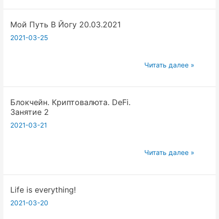
практик
DeFi.
Мой Путь В Йогу 20.03.2021
Занятие
3
2021-03-25
Мой
Читать далее »
Путь
В
Блокчейн. Криптовалюта. DeFi.
Йогу
Занятие 2
20.03.2021
2021-03-21
Блокчейн.
Читать далее »
Криптовалюта.
DeFi.
Life is everything!
Занятие
2
2021-03-20