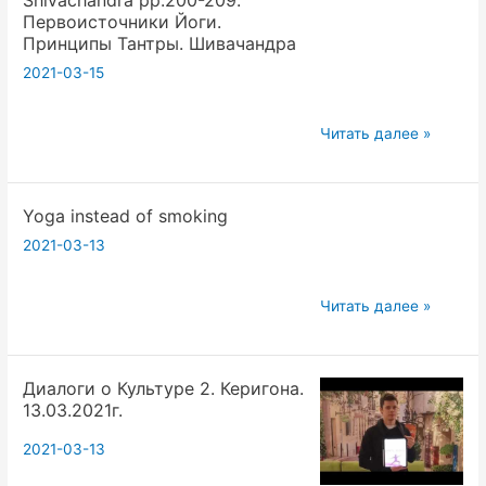
Shivaсhandra
Первоисточники Йоги.
pp.200-
Принципы Тантры. Шивачандра
209.
2021-03-15
Первоисточники
Йоги.
Principles
Читать далее »
Принципы
of
Тантры.
Tantra
Шивачандра
Yoga instead of smoking
by
Shivaсhandra
2021-03-13
pp.200-
209.
Yoga
Читать далее »
Первоисточники
instead
Йоги.
of
Принципы
Диалоги о Культуре 2. Керигона.
smoking
Тантры.
13.03.2021г.
Шивачандра
2021-03-13