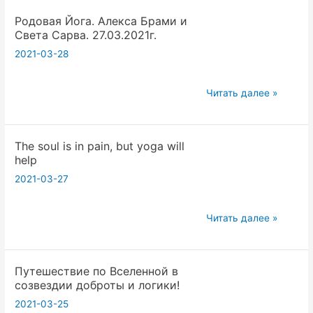
DeFi.
Тантры.
Родовая Йога. Алекса Брами и
Занятие
Шивачандра
Света Сарва. 27.03.2021г.
4.
2021-03-28
Практика
Родовая
Читать далее »
Йога.
Алекса
The soul is in pain, but yoga will
Брами
help
и
2021-03-27
Света
Сарва.
27.03.2021г.
The
Читать далее »
soul
is
Путешествие по Вселенной в
in
созвездии доброты и логики!
pain,
2021-03-25
but