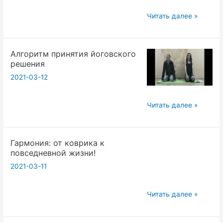
Диалоги
Читать далее »
о
Культуре
Алгоритм принятия йоговского
2.
решения
Керигона.
2021-03-12
13.03.2021г.
Алгоритм
Читать далее »
принятия
йоговского
Гармония: от коврика к
решения
повседневной жизни!
2021-03-11
Гармония:
Читать далее »
от
коврика