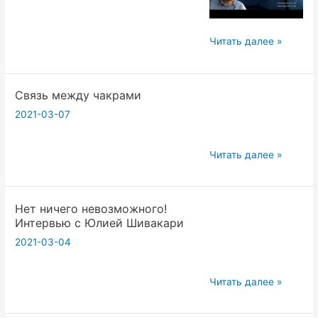
world
through
Блокчейн.
Читать далее »
forms
Криптовалюта.
DeFi.
Связь между чакрами
Занятие
1
2021-03-07
Связь
Читать далее »
между
чакрами
Нет ничего невозможного!
Интервью с Юлией Шивакари
2021-03-04
Нет
Читать далее »
ничего
невозможного!