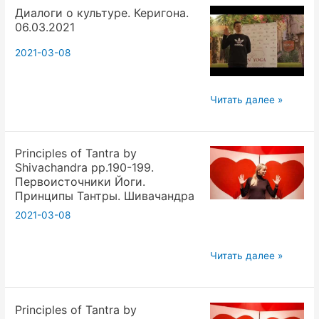
Диалоги о культуре. Керигона.
к
06.03.2021
повседневной
жизни!
2021-03-08
Диалоги
Читать далее »
о
культуре.
Principles of Tantra by
Керигона.
Shivaсhandra pp.190-199.
06.03.2021
Первоисточники Йоги.
Принципы Тантры. Шивачандра
2021-03-08
Principles
Читать далее »
of
Tantra
Principles of Tantra by
by