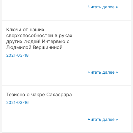
Life
Читать далее »
is
everything!
Ключи от наших
сверхспособностей в руках
других людей! Интервью с
Людмилой Вершининой
2021-03-18
Ключи
Читать далее »
от
наших
Тезисно о чакре Сахасрара
сверхспособностей
в
2021-03-16
руках
других
Тезисно
Читать далее »
людей!
о
Интервью