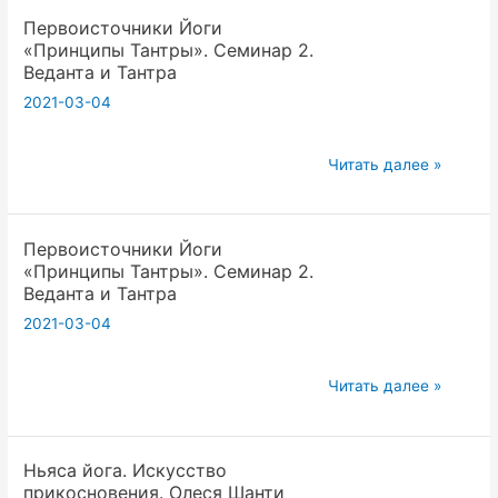
Первоисточники Йоги
Интервью
«Принципы Тантры». Семинар 2.
с
Веданта и Тантра
Юлией
2021-03-04
Шивакари
Первоисточники
Читать далее »
Йоги
«Принципы
Первоисточники Йоги
Тантры».
«Принципы Тантры». Семинар 2.
Семинар
Веданта и Тантра
2.
2021-03-04
Веданта
и
Первоисточники
Тантра
Читать далее »
Йоги
«Принципы
Ньяса йога. Искусство
Тантры».
прикосновения. Олеся Шанти
Семинар