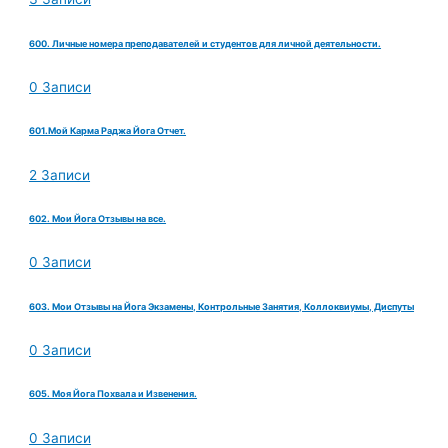
600. Личные номера преподавателей и студентов для личной деятельности.
0 Записи
601.Мой Карма Раджа Йога Отчет.
2 Записи
602. Мои Йога Отзывы на все.
0 Записи
603. Мои Отзывы на Йога Экзамены, Контрольные Занятия, Коллоквиумы, Диспуты
0 Записи
605. Моя Йога Похвала и Извенения.
0 Записи