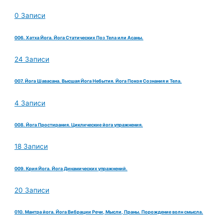
0 Записи
006. Хатха Йога. Йога Статических Поз Тела или Асаны.
24 Записи
007. Йога Шавасана. Высшая Йога Небытия. Йога Покоя Сознания и Тела.
4 Записи
008. Йога Простирания. Циклические йога упражнения.
18 Записи
009. Крия Йога. Йога Динамических упражнений.
20 Записи
010. Мантра йога. Йога Вибрации Речи, Мысли, Праны. Порождение волн смысла.