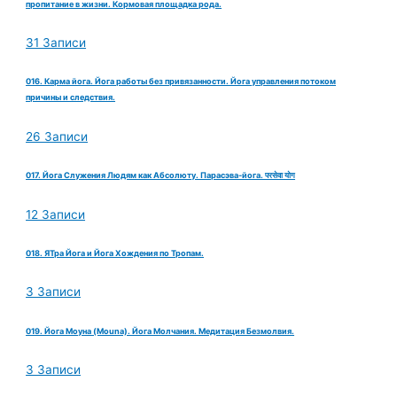
пропитание в жизни. Кормовая площадка рода.
31 Записи
016. Карма йога. Йога работы без привязанности. Йога управления потоком
причины и следствия.
26 Записи
017. Йога Служения Людям как Абсолюту. Парасэва-йога. परसेवा योग
12 Записи
018. ЯТра Йога и Йога Хождения по Тропам.
3 Записи
019. Йога Моуна (Mouna). Йога Молчания. Медитация Безмолвия.
3 Записи