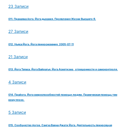
23 Записи
011. Пранаяма йога. Йога дыхания. Проявления Жизни Высшего Я.
27 Записи
012. Ньяса Йога. Йога прикосновения. 2005-07-11
21 Записи
013. Йога Тапаса. Йога Вайрагья. Йога Аскетизма , отрешонности и самоконтроля.
4 Записи
014. Прайога. Йога сверхспособностей помощи людям. Праническая помощь тем
кому плохо.
5 Записи
015. Сообщество йогов. Сангха Варна Джати Йога. Деятельность приносящая