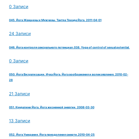
0 Записи
045. Йога Женщины и Мужчины. Тантра Триада Йога. 2011-04-01
24 Записи
046. Йога контроля сексуального потенциал.038. Yoga of control of sexual potential.
0 Записи
050. Йога Визуализации. Ичха Йога. Йога воображения и волеизявления. 2010-02-
28
21 Записи
051. Кундалини Йога. Йога жизненной энергии. 2008-03-30
13 Записи
052. Йога Умирания. Йога преодоления смерти.2010-04-25