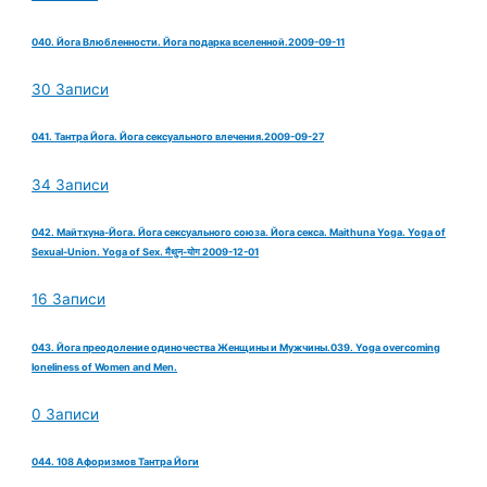
040. Йога Влюбленности. Йога подарка вселенной.2009-09-11
30 Записи
041. Тантра Йога. Йога сексуального влечения.2009-09-27
34 Записи
042. Майтхуна-Йога. Йога сексуального союза. Йога секса. Maithuna Yoga. Yoga of
Sexual-Union. Yoga of Sex. मैथुन-योग 2009-12-01
16 Записи
043. Йога преодоление одиночества Женщины и Мужчины.039. Yoga overcoming
loneliness of Women and Men.
0 Записи
044. 108 Афоризмов Тантра Йоги