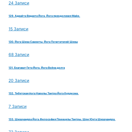
24 Записи
129. Адвайта Веданта Йога. Йога преодоления Майи.
15 Записи
130. Йога Шива Самхиты. Йога Почитателей Шивы
68 Записи
131. Бхагават Гита Йога. Йога Война долга
20 Записи
132. Тибетская йога Наропы.Тантра Йога буддизма.
7 Записи
133. Шивачандра Йога.Философия Принципы Тантры. Шри Юкта Шивачандра.