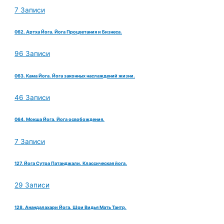
7 Записи
062. Артха Йога. Йога Процветания и Бизнеса.
96 Записи
063. Кама Йога. Йога законных наслаждений жизни.
46 Записи
064. Мокша Йога. Йога освобождения.
7 Записи
127. Йога Сутра Патанджали. Классическая йога.
29 Записи
128. Анандалахари Йога. Шри Видья Мать Тантр.