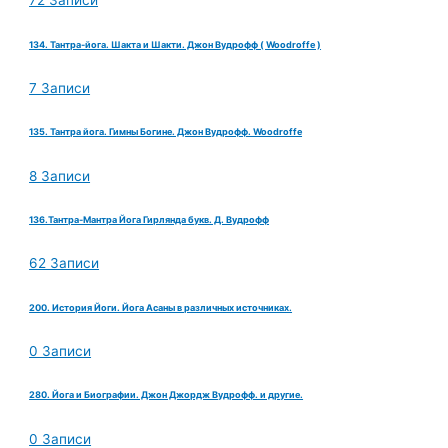
72 Записи
134. Тантра-йога. Шакта и Шакти. Джон Вудрофф ( Woodroffe )
7 Записи
135. Тантра йога. Гимны Богине. Джон Вудрофф. Woodroffe
8 Записи
136.Тантра-Мантра Йога Гирлянда букв. Д. Вудрофф
62 Записи
200. История Йоги. Йога Асаны в различных источниках.
0 Записи
280. Йога и Биографии. Джон Джордж Вудрофф. и другие.
0 Записи