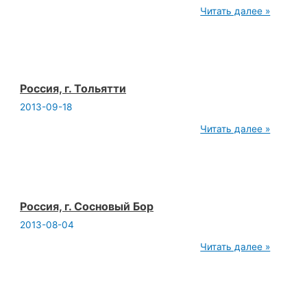
наша
Читать далее »
йога
в
других
городах
Россия, г. Тольятти
2013-09-18
Россия,
Читать далее »
г.
Тольятти
Россия, г. Сосновый Бор
2013-08-04
Россия,
Читать далее »
г.
Сосновый
Бор