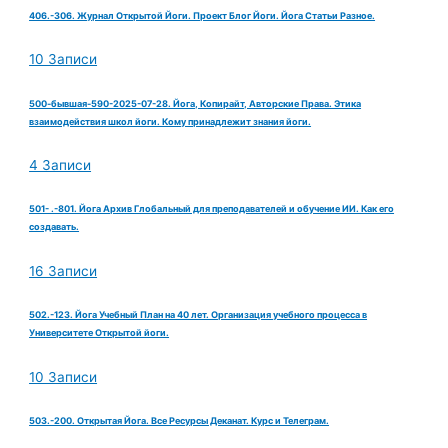
406.-306. Журнал Открытой Йоги. Проект Блог Йоги. Йога Статьи Разное.
10 Записи
500-бывшая-590-2025-07-28. Йога, Копирайт, Авторские Права. Этика
взаимодействия школ йоги. Кому принадлежит знания йоги.
4 Записи
501- .-801. Йога Архив Глобальный для преподавателей и обучение ИИ. Как его
создавать.
16 Записи
502.-123. Йога Учебный План на 40 лет. Организация учебного процесса в
Университете Открытой йоги.
10 Записи
503.-200. Открытая Йога. Все Ресурсы Деканат. Курс и Телеграм.