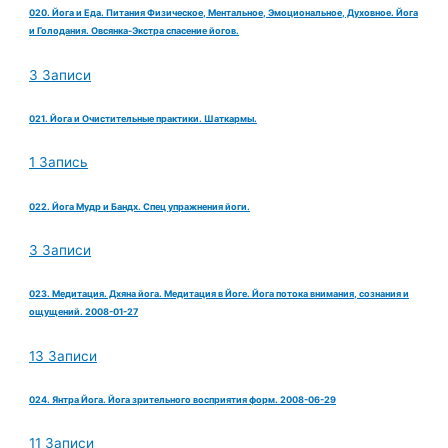
020. Йога и Еда. Питания Физическое, Ментальное, Эмоциональное, Духовное. Йога
и Голодания. Овсянка-Экстра спасение йогов.
3 Записи
021. Йога и Очистительные практики. Шаткармы.
1 Запись
022. Йога Мудр и Бандх. Спец упражнения йоги.
3 Записи
023. Медитация. Дхяна йога. Медитация в Йоге. Йога потока внимания, сознания и
ощущений. 2008-01-27
13 Записи
024. Янтра Йога. Йога зрительного восприятия форм. 2008-06-29
11 Записи