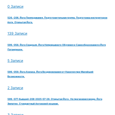
0 Записи
526.-206. Йога Преподавания. Подготовительная группа. Подготовка инструкторов
йоги. Открытая Йога.
139 Записи
599.-058. Йога Свадхьяя. Йога Непрерывного Обучения и Самообразования в Йоге
Патанджали.
5 Записи
599.-059. Йога Ахимса. Йога Воздерживания от Насилия при Малейшей
Возможности.
2 Записи
599.-077-бывший-208-2025-07-28. Открытая Йога . Не причинения вреда. Йога
Эмпатии. Стандартный йоговский кошмар.
3 Записи