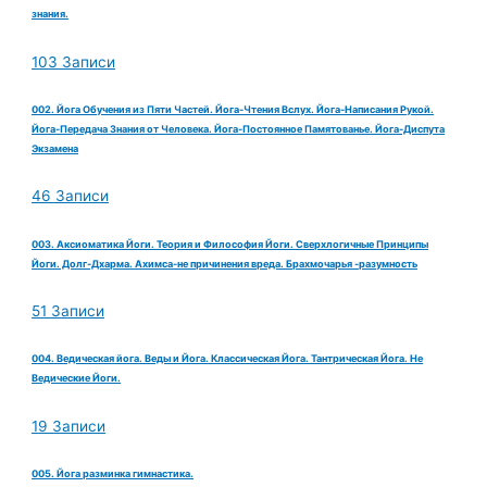
знания.
103 Записи
002. Йога Обучения из Пяти Частей. Йога-Чтения Вслух. Йога-Написания Рукой.
Йога-Передача Знания от Человека. Йога-Постоянное Памятованье. Йога-Диспута
Экзамена
46 Записи
003. Аксиоматика Йоги. Теория и Философия Йоги. Сверхлогичные Принципы
Йоги. Долг-Дхарма. Ахимса-не причинения вреда. Брахмочарья -разумность
51 Записи
004. Ведическая йога. Веды и Йога. Классическая Йога. Тантрическая Йога. Не
Ведические Йоги.
19 Записи
005. Йога разминка гимнастика.