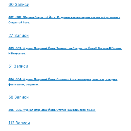
60 Записи
402.- 302. Журнал Открытой Йоги. Студенческая жизнь,или как мы всё успеваем в
Открытой йоге.
27 Записи
403.-303. Журнал Открытой Йоги. Творчество Студентов. Йога И Высшее В Поэзии
И Искусстве.
51 Записи
404.-304. Журнал Открытой Йоги. Отзывы о йога семинарах, занятиях, лекциях,
фестивалях, ретритах.
58 Записи
405.-305. Журнал Открытой Йоги. Статьи на английском языке.
112 Записи