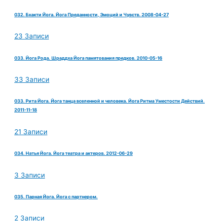
032. Бхакти Йога. Йога Преданности, Эмоций и Чувств. 2008-04-27
23 Записи
033. Йога Рода. Шраддха Йога памятования предков. 2010-05-16
33 Записи
033. Рита Йога. Йога танца вселенной и человека. Йога Ритма Уместости Действий.
2011-11-18
21 Записи
034. Натья Йога. Йога театра и актеров. 2012-06-29
3 Записи
035. Парная Йога. Йога с партнером.
2 Записи