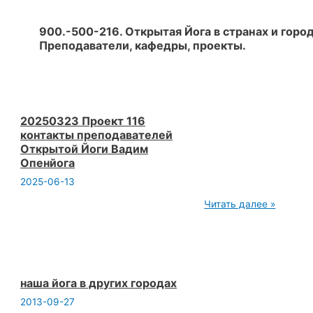
900.-500-216. Открытая Йога в странах и город
Преподаватели, кафедры, проекты.
20250323 Проект 116
контакты преподавателей
Открытой Йоги Вадим
Опенйога
2025-06-13
20250323
Читать далее »
Проект
116
контакты
преподавателей
Открытой
Йоги
Вадим
наша йога в других городах
Опенйога
2013-09-27